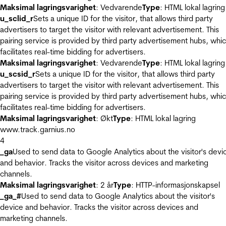
Maksimal lagringsvarighet
: Vedvarende
Type
: HTML lokal lagring
u_sclid_r
Sets a unique ID for the visitor, that allows third party
advertisers to target the visitor with relevant advertisement. This
pairing service is provided by third party advertisement hubs, whi
facilitates real-time bidding for advertisers.
Maksimal lagringsvarighet
: Vedvarende
Type
: HTML lokal lagring
u_scsid_r
Sets a unique ID for the visitor, that allows third party
advertisers to target the visitor with relevant advertisement. This
pairing service is provided by third party advertisement hubs, whi
facilitates real-time bidding for advertisers.
Maksimal lagringsvarighet
: Økt
Type
: HTML lokal lagring
www.track.garnius.no
4
_ga
Used to send data to Google Analytics about the visitor's devi
and behavior. Tracks the visitor across devices and marketing
channels.
Maksimal lagringsvarighet
: 2 år
Type
: HTTP-informasjonskapsel
_ga_#
Used to send data to Google Analytics about the visitor's
device and behavior. Tracks the visitor across devices and
marketing channels.