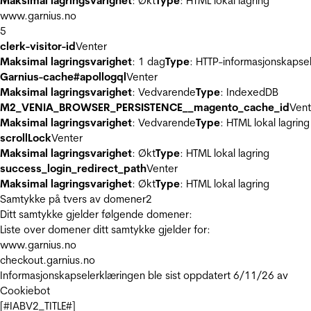
Maksimal lagringsvarighet
: Økt
Type
: HTML lokal lagring
www.garnius.no
5
clerk-visitor-id
Venter
Maksimal lagringsvarighet
: 1 dag
Type
: HTTP-informasjonskapse
Garnius-cache#apollogql
Venter
Maksimal lagringsvarighet
: Vedvarende
Type
: IndexedDB
M2_VENIA_BROWSER_PERSISTENCE__magento_cache_id
Vent
Maksimal lagringsvarighet
: Vedvarende
Type
: HTML lokal lagring
scrollLock
Venter
Maksimal lagringsvarighet
: Økt
Type
: HTML lokal lagring
success_login_redirect_path
Venter
Maksimal lagringsvarighet
: Økt
Type
: HTML lokal lagring
Samtykke på tvers av domener
2
Ditt samtykke gjelder følgende domener:
Liste over domener ditt samtykke gjelder for:
www.garnius.no
checkout.garnius.no
Informasjonskapselerklæringen ble sist oppdatert 6/11/26 av
Cookiebot
[#IABV2_TITLE#]