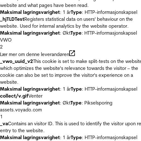
website and what pages have been read.
Maksimal lagringsvarighet
: 1 år
Type
: HTTP-informasjonskapsel
_hjTLDTest
Registers statistical data on users' behaviour on the
website. Used for internal analytics by the website operator.
Maksimal lagringsvarighet
: Økt
Type
: HTTP-informasjonskapsel
VWO
2
Lær mer om denne leverandøren
_vwo_uuid_v2
This cookie is set to make split-tests on the websit
which optimizes the website's relevance towards the visitor – the
cookie can also be set to improve the visitor's experience on a
website.
Maksimal lagringsvarighet
: 1 år
Type
: HTTP-informasjonskapsel
collect/v.gif
Venter
Maksimal lagringsvarighet
: Økt
Type
: Pikselsporing
assets.voyado.com
1
_va
Contains an visitor ID. This is used to identify the visitor upon r
entry to the website.
Maksimal lagringsvarighet
: 1 år
Type
: HTTP-informasjonskapsel