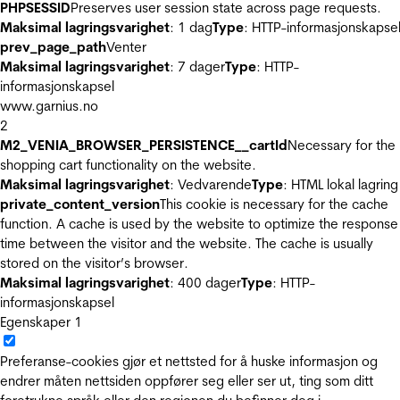
PHPSESSID
Preserves user session state across page requests.
Maksimal lagringsvarighet
: 1 dag
Type
: HTTP-informasjonskapse
prev_page_path
Venter
Maksimal lagringsvarighet
: 7 dager
Type
: HTTP-
informasjonskapsel
www.garnius.no
2
M2_VENIA_BROWSER_PERSISTENCE__cartId
Necessary for the
shopping cart functionality on the website.
Maksimal lagringsvarighet
: Vedvarende
Type
: HTML lokal lagring
private_content_version
This cookie is necessary for the cache
function. A cache is used by the website to optimize the response
time between the visitor and the website. The cache is usually
stored on the visitor’s browser.
Maksimal lagringsvarighet
: 400 dager
Type
: HTTP-
informasjonskapsel
Egenskaper
1
Preferanse-cookies gjør et nettsted for å huske informasjon og
endrer måten nettsiden oppfører seg eller ser ut, ting som ditt