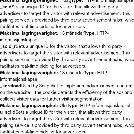
Maksimal lagringsvarighet
: 1 dag
Type
: HTTP-informasjonskapse
_scid
Sets a unique ID for the visitor, that allows third party
advertisers to target the visitor with relevant advertisement. This
pairing service is provided by third party advertisement hubs, whi
facilitates real-time bidding for advertisers.
Maksimal lagringsvarighet
: 13 måneder
Type
: HTTP-
informasjonskapsel
_scid_r
Sets a unique ID for the visitor, that allows third party
advertisers to target the visitor with relevant advertisement. This
pairing service is provided by third party advertisement hubs, whi
facilitates real-time bidding for advertisers.
Maksimal lagringsvarighet
: 13 måneder
Type
: HTTP-
informasjonskapsel
_screload
Used by Snapchat to implement advertisement content
on the website - The cookie detects the efficiency of the ads and
collects visitor data for further visitor segmentation.
Maksimal lagringsvarighet
: Økt
Type
: HTTP-informasjonskapsel
u_sclid
Sets a unique ID for the visitor, that allows third party
advertisers to target the visitor with relevant advertisement. This
pairing service is provided by third party advertisement hubs, whi
facilitates real-time bidding for advertisers.