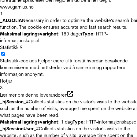
foretrukne språk eller den regionen du befinner deg i.
www.garnius.no
1
_ALGOLIA
Necessary in order to optimize the website's search-ba
function. The cookie ensures accurate and fast search results.
Maksimal lagringsvarighet
: 180 dager
Type
: HTTP-
informasjonskapsel
Statistikk
9
Statistikk-cookies hjelper eiere til å forstå hvordan besøkende
kommuniserer med nettsteder ved å samle inn og rapportere
informasjon anonymt.
Hotjar
3
Lær mer om denne leverandøren
_hjSession_#
Collects statistics on the visitor's visits to the websit
such as the number of visits, average time spent on the website a
what pages have been read.
Maksimal lagringsvarighet
: 1 dag
Type
: HTTP-informasjonskapse
_hjSessionUser_#
Collects statistics on the visitor's visits to the
website, such as the number of visits, average time spent on the