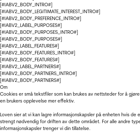
[#IABV2_BODY_INTRO#]
[#IABV2_BODY_LEGITIMATE_INTEREST_INTRO#]
[#IABV2_BODY_PREFERENCE_INTRO#]
[#IABV2_LABEL_PURPOSES#]
[#IABV2_BODY_PURPOSES_INTRO#]
[#IABV2_BODY_PURPOSES#]
[#IABV2_LABEL_FEATURES#]
[#IABV2_BODY_FEATURES_INTRO#]
[#IABV2_BODY_FEATURES#]
[#IABV2_LABEL_PARTNERS#]
[#IABV2_BODY_PARTNERS_INTRO#]
[#IABV2_BODY_PARTNERS#]
Om
Cookies er små tekstfiler som kan brukes av nettsteder for å gjøre
en brukers opplevelse mer effektiv.
Loven sier at vi kan lagre informasjonskapsler på enheten hvis de e
strengt nødvendig for driften av dette området. For alle andre typ
informasjonskapsler trenger vi din tillatelse.