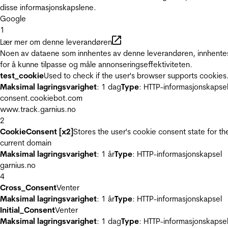
disse informasjonskapslene.
Google
1
Lær mer om denne leverandøren
Noen av dataene som innhentes av denne leverandøren, innhente
for å kunne tilpasse og måle annonseringseffektiviteten.
test_cookie
Used to check if the user's browser supports cookies
Maksimal lagringsvarighet
: 1 dag
Type
: HTTP-informasjonskapse
consent.cookiebot.com
www.track.garnius.no
2
CookieConsent [x2]
Stores the user's cookie consent state for th
current domain
Maksimal lagringsvarighet
: 1 år
Type
: HTTP-informasjonskapsel
garnius.no
4
Cross_Consent
Venter
Maksimal lagringsvarighet
: 1 år
Type
: HTTP-informasjonskapsel
Initial_Consent
Venter
Maksimal lagringsvarighet
: 1 dag
Type
: HTTP-informasjonskapse