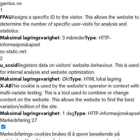
garnius.no
1
FPAU
Assigns a specific ID to the visitor. This allows the website to
determine the number of specific user-visits for analysis and
statistics.
Maksimal lagringsvarighet
: 3 måneder
Type
: HTTP-
informasjonskapsel
sc-static.net
2
u_scsid
Registers data on visitors' website-behaviour. This is used
for internal analysis and website optimization.
Maksimal lagringsvarighet
: Økt
Type
: HTML lokal lagring
X-AB
This cookie is used by the website’s operator in context with
multi-variate testing. This is a tool used to combine or change
content on the website. This allows the website to find the best
variation/edition of the site.
Maksimal lagringsvarighet
: 1 dag
Type
: HTTP-informasjonskapse
Markedsføring
27
Markedsførings-cookies brukes til å spore besøkende på