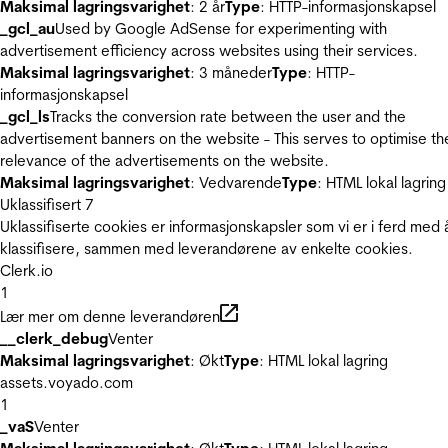
Maksimal lagringsvarighet
: 2 år
Type
: HTTP-informasjonskapsel
_gcl_au
Used by Google AdSense for experimenting with
advertisement efficiency across websites using their services.
Maksimal lagringsvarighet
: 3 måneder
Type
: HTTP-
informasjonskapsel
_gcl_ls
Tracks the conversion rate between the user and the
advertisement banners on the website - This serves to optimise th
relevance of the advertisements on the website.
Maksimal lagringsvarighet
: Vedvarende
Type
: HTML lokal lagring
Uklassifisert
7
Uklassifiserte cookies er informasjonskapsler som vi er i ferd med 
klassifisere, sammen med leverandørene av enkelte cookies.
Clerk.io
1
Lær mer om denne leverandøren
__clerk_debug
Venter
Maksimal lagringsvarighet
: Økt
Type
: HTML lokal lagring
assets.voyado.com
1
_vaS
Venter