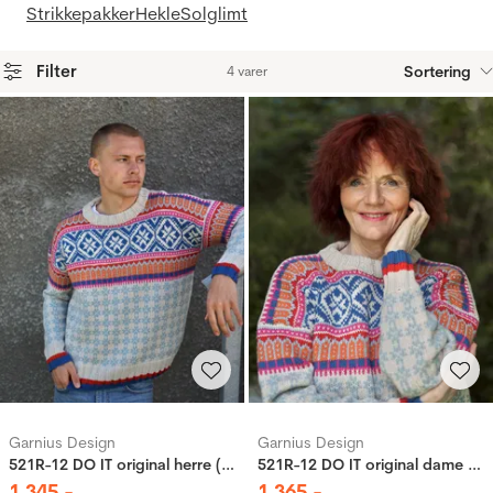
Strikkepakker
Hekle
Solglimt
Filter
Sortering
4 varer
Produkter
Garnius Design
Garnius Design
521R-12 DO IT original herre (Stay)
521R-12 DO IT original dame (Stay)
1
345
,-
1
365
,-