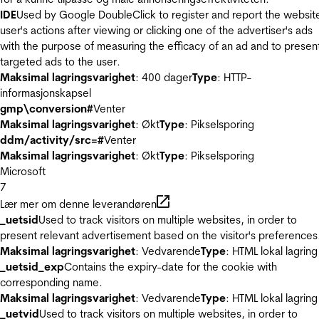
IDE
Used by Google DoubleClick to register and report the websit
user's actions after viewing or clicking one of the advertiser's ads
with the purpose of measuring the efficacy of an ad and to presen
targeted ads to the user.
Maksimal lagringsvarighet
: 400 dager
Type
: HTTP-
informasjonskapsel
gmp\conversion#
Venter
Maksimal lagringsvarighet
: Økt
Type
: Pikselsporing
ddm/activity/src=#
Venter
Maksimal lagringsvarighet
: Økt
Type
: Pikselsporing
Microsoft
7
Lær mer om denne leverandøren
_uetsid
Used to track visitors on multiple websites, in order to
present relevant advertisement based on the visitor's preferences
Maksimal lagringsvarighet
: Vedvarende
Type
: HTML lokal lagring
_uetsid_exp
Contains the expiry-date for the cookie with
corresponding name.
Maksimal lagringsvarighet
: Vedvarende
Type
: HTML lokal lagring
_uetvid
Used to track visitors on multiple websites, in order to