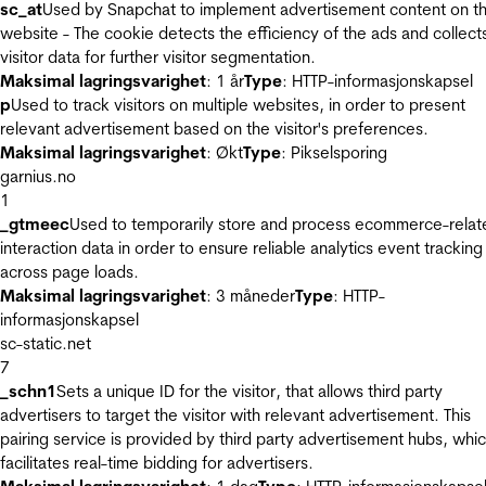
sc_at
Used by Snapchat to implement advertisement content on t
website - The cookie detects the efficiency of the ads and collect
visitor data for further visitor segmentation.
Maksimal lagringsvarighet
: 1 år
Type
: HTTP-informasjonskapsel
p
Used to track visitors on multiple websites, in order to present
relevant advertisement based on the visitor's preferences.
Maksimal lagringsvarighet
: Økt
Type
: Pikselsporing
garnius.no
1
_gtmeec
Used to temporarily store and process ecommerce-relat
interaction data in order to ensure reliable analytics event tracking
across page loads.
Maksimal lagringsvarighet
: 3 måneder
Type
: HTTP-
informasjonskapsel
sc-static.net
7
_schn1
Sets a unique ID for the visitor, that allows third party
advertisers to target the visitor with relevant advertisement. This
pairing service is provided by third party advertisement hubs, whi
facilitates real-time bidding for advertisers.