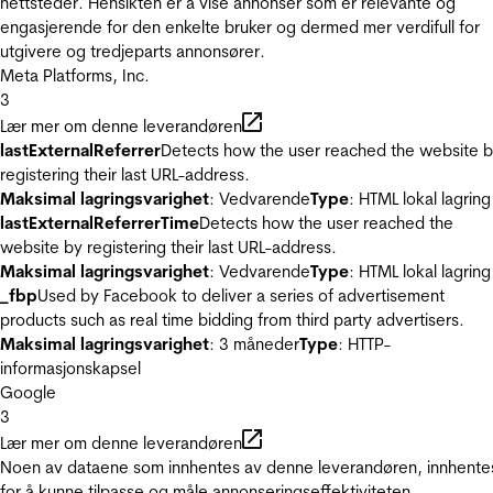
nettsteder. Hensikten er å vise annonser som er relevante og
engasjerende for den enkelte bruker og dermed mer verdifull for
utgivere og tredjeparts annonsører.
Meta Platforms, Inc.
3
Lær mer om denne leverandøren
lastExternalReferrer
Detects how the user reached the website 
registering their last URL-address.
Maksimal lagringsvarighet
: Vedvarende
Type
: HTML lokal lagring
lastExternalReferrerTime
Detects how the user reached the
website by registering their last URL-address.
Maksimal lagringsvarighet
: Vedvarende
Type
: HTML lokal lagring
_fbp
Used by Facebook to deliver a series of advertisement
products such as real time bidding from third party advertisers.
Maksimal lagringsvarighet
: 3 måneder
Type
: HTTP-
informasjonskapsel
Google
3
Lær mer om denne leverandøren
Noen av dataene som innhentes av denne leverandøren, innhente
for å kunne tilpasse og måle annonseringseffektiviteten.