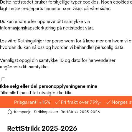
Dette nettstedet bruker forskjellige typer cookies. Noen cookies 
lagt inn av tredjeparts tjenester som vises på våre sider.
Du kan endre eller oppheve ditt samtykke via
Informasjonskapselerkæring på nettstedet vårt.
Les våre Retningslinjer for personvern for å lære mer om hvem vi e
hvordan du kan nå oss og hvordan vi behandler personlig data.
Vennligst oppgi din samtykke-ID og dato for henvendelser
angående ditt samtykke.
Ikke selg eller del personopplysningene mine
Tillat alle
Tilpass
Tillat utvalgte
Ikke tillat
Prisgaranti +15%
Fri frakt over 799,-
Norges s
Hjem
Kampanje
Strikkepakker
RettStrikk 2025-2026
>
>
>
RettStrikk 2025-2026