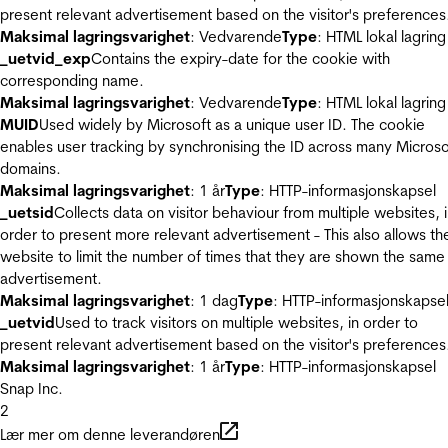
present relevant advertisement based on the visitor's preferences
Maksimal lagringsvarighet
: Vedvarende
Type
: HTML lokal lagring
_uetvid_exp
Contains the expiry-date for the cookie with
corresponding name.
Maksimal lagringsvarighet
: Vedvarende
Type
: HTML lokal lagring
MUID
Used widely by Microsoft as a unique user ID. The cookie
enables user tracking by synchronising the ID across many Microso
domains.
Maksimal lagringsvarighet
: 1 år
Type
: HTTP-informasjonskapsel
_uetsid
Collects data on visitor behaviour from multiple websites, 
order to present more relevant advertisement - This also allows th
website to limit the number of times that they are shown the same
advertisement.
Maksimal lagringsvarighet
: 1 dag
Type
: HTTP-informasjonskapse
_uetvid
Used to track visitors on multiple websites, in order to
present relevant advertisement based on the visitor's preferences
Maksimal lagringsvarighet
: 1 år
Type
: HTTP-informasjonskapsel
Snap Inc.
2
Lær mer om denne leverandøren