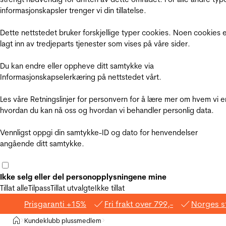
informasjonskapsler trenger vi din tillatelse.
Dette nettstedet bruker forskjellige typer cookies. Noen cookies 
lagt inn av tredjeparts tjenester som vises på våre sider.
Du kan endre eller oppheve ditt samtykke via
Informasjonskapselerkæring på nettstedet vårt.
Les våre Retningslinjer for personvern for å lære mer om hvem vi e
hvordan du kan nå oss og hvordan vi behandler personlig data.
Vennligst oppgi din samtykke-ID og dato for henvendelser
angående ditt samtykke.
Ikke selg eller del personopplysningene mine
Tillat alle
Tilpass
Tillat utvalgte
Ikke tillat
Prisgaranti +15%
Fri frakt over 799,-
Norges s
Hjem
Kundeklubb plussmedlem
>
>