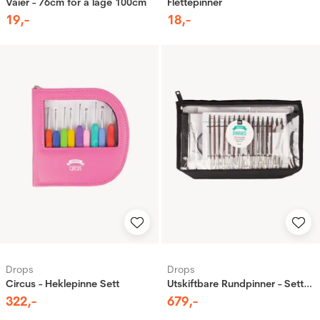
Vaier - 76cm for å lage 100cm
Flettepinner
19
,-
18
,-
Drops
Drops
Circus - Heklepinne Sett
Utskiftbare Rundpinner - Sett - Tre - Pro Romance
322
,-
679
,-