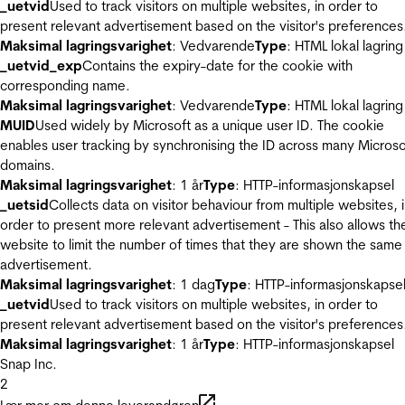
_uetvid
Used to track visitors on multiple websites, in order to
present relevant advertisement based on the visitor's preferences
Maksimal lagringsvarighet
: Vedvarende
Type
: HTML lokal lagring
_uetvid_exp
Contains the expiry-date for the cookie with
corresponding name.
Maksimal lagringsvarighet
: Vedvarende
Type
: HTML lokal lagring
MUID
Used widely by Microsoft as a unique user ID. The cookie
enables user tracking by synchronising the ID across many Microso
domains.
Maksimal lagringsvarighet
: 1 år
Type
: HTTP-informasjonskapsel
_uetsid
Collects data on visitor behaviour from multiple websites, 
order to present more relevant advertisement - This also allows th
website to limit the number of times that they are shown the same
advertisement.
Maksimal lagringsvarighet
: 1 dag
Type
: HTTP-informasjonskapse
_uetvid
Used to track visitors on multiple websites, in order to
present relevant advertisement based on the visitor's preferences
Maksimal lagringsvarighet
: 1 år
Type
: HTTP-informasjonskapsel
Snap Inc.
2