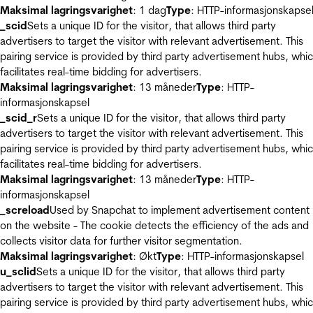
Maksimal lagringsvarighet
: 1 dag
Type
: HTTP-informasjonskapse
_scid
Sets a unique ID for the visitor, that allows third party
advertisers to target the visitor with relevant advertisement. This
pairing service is provided by third party advertisement hubs, whi
facilitates real-time bidding for advertisers.
Maksimal lagringsvarighet
: 13 måneder
Type
: HTTP-
informasjonskapsel
_scid_r
Sets a unique ID for the visitor, that allows third party
advertisers to target the visitor with relevant advertisement. This
pairing service is provided by third party advertisement hubs, whi
facilitates real-time bidding for advertisers.
Maksimal lagringsvarighet
: 13 måneder
Type
: HTTP-
informasjonskapsel
_screload
Used by Snapchat to implement advertisement content
on the website - The cookie detects the efficiency of the ads and
collects visitor data for further visitor segmentation.
Maksimal lagringsvarighet
: Økt
Type
: HTTP-informasjonskapsel
u_sclid
Sets a unique ID for the visitor, that allows third party
advertisers to target the visitor with relevant advertisement. This
pairing service is provided by third party advertisement hubs, whi