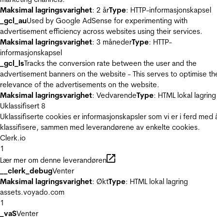
Maksimal lagringsvarighet
: 2 år
Type
: HTTP-informasjonskapsel
_gcl_au
Used by Google AdSense for experimenting with
advertisement efficiency across websites using their services.
Maksimal lagringsvarighet
: 3 måneder
Type
: HTTP-
informasjonskapsel
_gcl_ls
Tracks the conversion rate between the user and the
advertisement banners on the website - This serves to optimise th
relevance of the advertisements on the website.
Maksimal lagringsvarighet
: Vedvarende
Type
: HTML lokal lagring
Uklassifisert
8
Uklassifiserte cookies er informasjonskapsler som vi er i ferd med 
klassifisere, sammen med leverandørene av enkelte cookies.
Clerk.io
1
Lær mer om denne leverandøren
__clerk_debug
Venter
Maksimal lagringsvarighet
: Økt
Type
: HTML lokal lagring
assets.voyado.com
1
_vaS
Venter