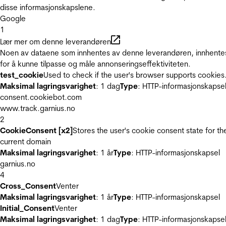
disse informasjonskapslene.
Google
1
Lær mer om denne leverandøren
Noen av dataene som innhentes av denne leverandøren, innhente
for å kunne tilpasse og måle annonseringseffektiviteten.
test_cookie
Used to check if the user's browser supports cookies
Maksimal lagringsvarighet
: 1 dag
Type
: HTTP-informasjonskapse
consent.cookiebot.com
www.track.garnius.no
2
CookieConsent [x2]
Stores the user's cookie consent state for th
current domain
Maksimal lagringsvarighet
: 1 år
Type
: HTTP-informasjonskapsel
garnius.no
4
Cross_Consent
Venter
Maksimal lagringsvarighet
: 1 år
Type
: HTTP-informasjonskapsel
Initial_Consent
Venter
Maksimal lagringsvarighet
: 1 dag
Type
: HTTP-informasjonskapse