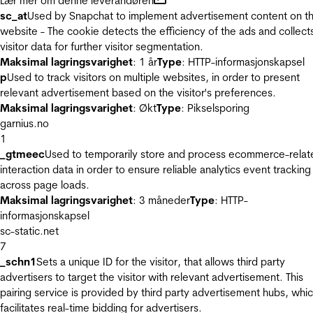
Lær mer om denne leverandøren
sc_at
Used by Snapchat to implement advertisement content on t
website - The cookie detects the efficiency of the ads and collect
visitor data for further visitor segmentation.
Maksimal lagringsvarighet
: 1 år
Type
: HTTP-informasjonskapsel
p
Used to track visitors on multiple websites, in order to present
relevant advertisement based on the visitor's preferences.
Maksimal lagringsvarighet
: Økt
Type
: Pikselsporing
garnius.no
1
_gtmeec
Used to temporarily store and process ecommerce-relat
interaction data in order to ensure reliable analytics event tracking
across page loads.
Maksimal lagringsvarighet
: 3 måneder
Type
: HTTP-
informasjonskapsel
sc-static.net
7
_schn1
Sets a unique ID for the visitor, that allows third party
advertisers to target the visitor with relevant advertisement. This
pairing service is provided by third party advertisement hubs, whi
facilitates real-time bidding for advertisers.