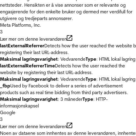
nettsteder. Hensikten er å vise annonser som er relevante og
engasjerende for den enkelte bruker og dermed mer verdifull for
utgivere og tredjeparts annonsører.
Meta Platforms, Inc.
3
Lær mer om denne leverandøren
lastExternalReferrer
Detects how the user reached the website 
registering their last URL-address.
Maksimal lagringsvarighet
: Vedvarende
Type
: HTML lokal lagring
lastExternalReferrerTime
Detects how the user reached the
website by registering their last URL-address.
Maksimal lagringsvarighet
: Vedvarende
Type
: HTML lokal lagring
_fbp
Used by Facebook to deliver a series of advertisement
products such as real time bidding from third party advertisers.
Maksimal lagringsvarighet
: 3 måneder
Type
: HTTP-
informasjonskapsel
Google
3
Lær mer om denne leverandøren
Noen av dataene som innhentes av denne leverandøren, innhente