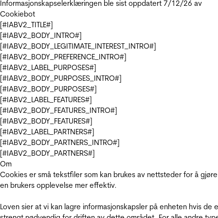
Informasjonskapselerklæringen ble sist oppdatert 7/12/26 av
Cookiebot
[#IABV2_TITLE#]
[#IABV2_BODY_INTRO#]
[#IABV2_BODY_LEGITIMATE_INTEREST_INTRO#]
[#IABV2_BODY_PREFERENCE_INTRO#]
[#IABV2_LABEL_PURPOSES#]
[#IABV2_BODY_PURPOSES_INTRO#]
[#IABV2_BODY_PURPOSES#]
[#IABV2_LABEL_FEATURES#]
[#IABV2_BODY_FEATURES_INTRO#]
[#IABV2_BODY_FEATURES#]
[#IABV2_LABEL_PARTNERS#]
[#IABV2_BODY_PARTNERS_INTRO#]
[#IABV2_BODY_PARTNERS#]
Om
Cookies er små tekstfiler som kan brukes av nettsteder for å gjøre
en brukers opplevelse mer effektiv.
Loven sier at vi kan lagre informasjonskapsler på enheten hvis de e
strengt nødvendig for driften av dette området. For alle andre typ