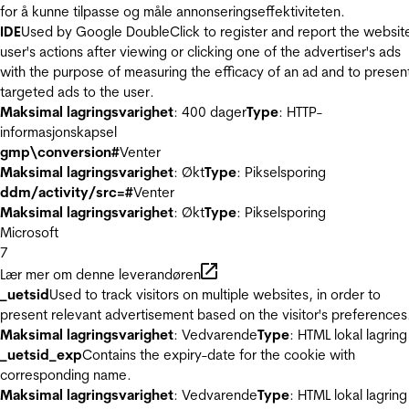
for å kunne tilpasse og måle annonseringseffektiviteten.
IDE
Used by Google DoubleClick to register and report the websit
user's actions after viewing or clicking one of the advertiser's ads
with the purpose of measuring the efficacy of an ad and to presen
targeted ads to the user.
Maksimal lagringsvarighet
: 400 dager
Type
: HTTP-
informasjonskapsel
gmp\conversion#
Venter
Maksimal lagringsvarighet
: Økt
Type
: Pikselsporing
ddm/activity/src=#
Venter
Maksimal lagringsvarighet
: Økt
Type
: Pikselsporing
Microsoft
7
Lær mer om denne leverandøren
_uetsid
Used to track visitors on multiple websites, in order to
present relevant advertisement based on the visitor's preferences
Maksimal lagringsvarighet
: Vedvarende
Type
: HTML lokal lagring
_uetsid_exp
Contains the expiry-date for the cookie with
corresponding name.
Maksimal lagringsvarighet
: Vedvarende
Type
: HTML lokal lagring