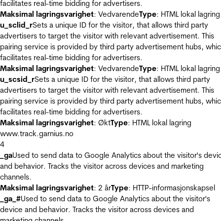
facilitates real-time bidding for advertisers.
Maksimal lagringsvarighet
: Vedvarende
Type
: HTML lokal lagring
u_sclid_r
Sets a unique ID for the visitor, that allows third party
advertisers to target the visitor with relevant advertisement. This
pairing service is provided by third party advertisement hubs, whi
facilitates real-time bidding for advertisers.
Maksimal lagringsvarighet
: Vedvarende
Type
: HTML lokal lagring
u_scsid_r
Sets a unique ID for the visitor, that allows third party
advertisers to target the visitor with relevant advertisement. This
pairing service is provided by third party advertisement hubs, whi
facilitates real-time bidding for advertisers.
Maksimal lagringsvarighet
: Økt
Type
: HTML lokal lagring
www.track.garnius.no
4
_ga
Used to send data to Google Analytics about the visitor's devi
and behavior. Tracks the visitor across devices and marketing
channels.
Maksimal lagringsvarighet
: 2 år
Type
: HTTP-informasjonskapsel
_ga_#
Used to send data to Google Analytics about the visitor's
device and behavior. Tracks the visitor across devices and
marketing channels.