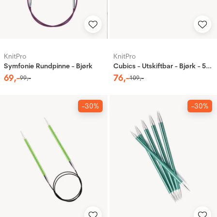
KnitPro
KnitPro
Symfonie Rundpinne - Bjørk
Cubics - Utskiftbar - Bjørk - 5mm
69
,-
76
,-
99
,-
109
,-
-30%
-30%