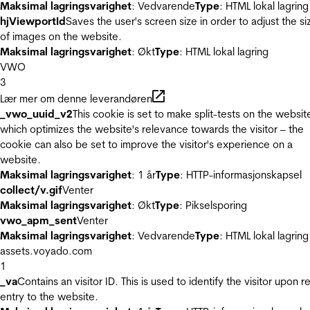
Maksimal lagringsvarighet
: Vedvarende
Type
: HTML lokal lagring
hjViewportId
Saves the user's screen size in order to adjust the si
of images on the website.
Maksimal lagringsvarighet
: Økt
Type
: HTML lokal lagring
VWO
3
Lær mer om denne leverandøren
_vwo_uuid_v2
This cookie is set to make split-tests on the websit
which optimizes the website's relevance towards the visitor – the
cookie can also be set to improve the visitor's experience on a
website.
Maksimal lagringsvarighet
: 1 år
Type
: HTTP-informasjonskapsel
collect/v.gif
Venter
Maksimal lagringsvarighet
: Økt
Type
: Pikselsporing
vwo_apm_sent
Venter
Maksimal lagringsvarighet
: Vedvarende
Type
: HTML lokal lagring
assets.voyado.com
1
_va
Contains an visitor ID. This is used to identify the visitor upon r
entry to the website.