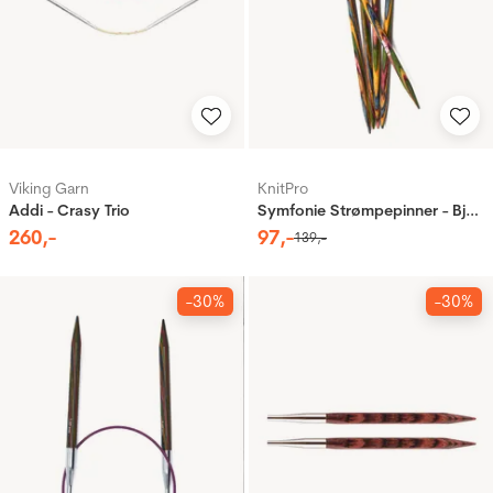
Viking Garn
KnitPro
Addi - Crasy Trio
Symfonie Strømpepinner - Bjørk
260
,-
97
,-
139
,-
-30%
-30%