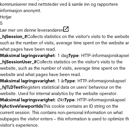
kommuniserer med nettsteder ved å samle inn og rapportere
informasjon anonymt.
Hotjar
5
Lær mer om denne leverandøren
_hjSession_#
Collects statistics on the visitor's visits to the websit
such as the number of visits, average time spent on the website a
what pages have been read.
Maksimal lagringsvarighet
: 1 dag
Type
: HTTP-informasjonskapse
_hjSessionUser_#
Collects statistics on the visitor's visits to the
website, such as the number of visits, average time spent on the
website and what pages have been read.
Maksimal lagringsvarighet
: 1 år
Type
: HTTP-informasjonskapsel
_hjTLDTest
Registers statistical data on users' behaviour on the
website. Used for internal analytics by the website operator.
Maksimal lagringsvarighet
: Økt
Type
: HTTP-informasjonskapsel
hjActiveViewportIds
This cookie contains an ID string on the
current session. This contains non-personal information on what
subpages the visitor enters – this information is used to optimize t
visitor's experience.