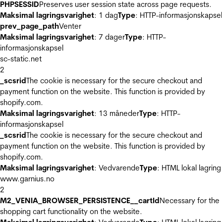
PHPSESSID
Preserves user session state across page requests.
Maksimal lagringsvarighet
: 1 dag
Type
: HTTP-informasjonskapse
prev_page_path
Venter
Maksimal lagringsvarighet
: 7 dager
Type
: HTTP-
informasjonskapsel
sc-static.net
2
_scsrid
The cookie is necessary for the secure checkout and
payment function on the website. This function is provided by
shopify.com.
Maksimal lagringsvarighet
: 13 måneder
Type
: HTTP-
informasjonskapsel
_scsrid
The cookie is necessary for the secure checkout and
payment function on the website. This function is provided by
shopify.com.
Maksimal lagringsvarighet
: Vedvarende
Type
: HTML lokal lagring
www.garnius.no
2
M2_VENIA_BROWSER_PERSISTENCE__cartId
Necessary for the
shopping cart functionality on the website.