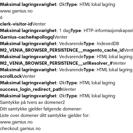
Maksimal lagringsvarighet
: Økt
Type
: HTML lokal lagring
www.garnius.no
6
clerk-visitor-id
Venter
Maksimal lagringsvarighet
: 1 dag
Type
: HTTP-informasjonskapse
Garnius-cache#apollogql
Venter
Maksimal lagringsvarighet
: Vedvarende
Type
: IndexedDB
M2_VENIA_BROWSER_PERSISTENCE__magento_cache_id
Vent
Maksimal lagringsvarighet
: Vedvarende
Type
: HTML lokal lagring
M2_VENIA_BROWSER_PERSISTENCE__urlResolver_#
Venter
Maksimal lagringsvarighet
: Vedvarende
Type
: HTML lokal lagring
scrollLock
Venter
Maksimal lagringsvarighet
: Økt
Type
: HTML lokal lagring
success_login_redirect_path
Venter
Maksimal lagringsvarighet
: Økt
Type
: HTML lokal lagring
Samtykke på tvers av domener
2
Ditt samtykke gjelder følgende domener:
Liste over domener ditt samtykke gjelder for:
www.garnius.no
checkout.garnius.no