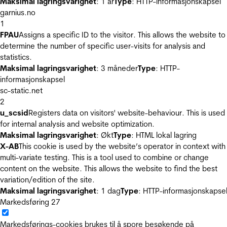
Maksimal lagringsvarighet
: 1 år
Type
: HTTP-informasjonskapsel
garnius.no
1
FPAU
Assigns a specific ID to the visitor. This allows the website to
determine the number of specific user-visits for analysis and
statistics.
Maksimal lagringsvarighet
: 3 måneder
Type
: HTTP-
informasjonskapsel
sc-static.net
2
u_scsid
Registers data on visitors' website-behaviour. This is used
for internal analysis and website optimization.
Maksimal lagringsvarighet
: Økt
Type
: HTML lokal lagring
X-AB
This cookie is used by the website’s operator in context with
multi-variate testing. This is a tool used to combine or change
content on the website. This allows the website to find the best
variation/edition of the site.
Maksimal lagringsvarighet
: 1 dag
Type
: HTTP-informasjonskapse
Markedsføring
27
Markedsførings-cookies brukes til å spore besøkende på