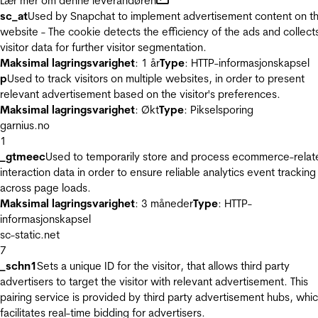
Lær mer om denne leverandøren
sc_at
Used by Snapchat to implement advertisement content on t
website - The cookie detects the efficiency of the ads and collect
visitor data for further visitor segmentation.
Maksimal lagringsvarighet
: 1 år
Type
: HTTP-informasjonskapsel
p
Used to track visitors on multiple websites, in order to present
relevant advertisement based on the visitor's preferences.
Maksimal lagringsvarighet
: Økt
Type
: Pikselsporing
garnius.no
1
_gtmeec
Used to temporarily store and process ecommerce-relat
interaction data in order to ensure reliable analytics event tracking
across page loads.
Maksimal lagringsvarighet
: 3 måneder
Type
: HTTP-
informasjonskapsel
sc-static.net
7
_schn1
Sets a unique ID for the visitor, that allows third party
advertisers to target the visitor with relevant advertisement. This
pairing service is provided by third party advertisement hubs, whi
facilitates real-time bidding for advertisers.