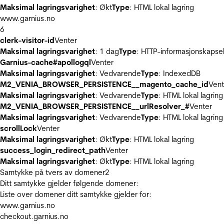
Maksimal lagringsvarighet
: Økt
Type
: HTML lokal lagring
www.garnius.no
6
clerk-visitor-id
Venter
Maksimal lagringsvarighet
: 1 dag
Type
: HTTP-informasjonskapse
Garnius-cache#apollogql
Venter
Maksimal lagringsvarighet
: Vedvarende
Type
: IndexedDB
M2_VENIA_BROWSER_PERSISTENCE__magento_cache_id
Vent
Maksimal lagringsvarighet
: Vedvarende
Type
: HTML lokal lagring
M2_VENIA_BROWSER_PERSISTENCE__urlResolver_#
Venter
Maksimal lagringsvarighet
: Vedvarende
Type
: HTML lokal lagring
scrollLock
Venter
Maksimal lagringsvarighet
: Økt
Type
: HTML lokal lagring
success_login_redirect_path
Venter
Maksimal lagringsvarighet
: Økt
Type
: HTML lokal lagring
Samtykke på tvers av domener
2
Ditt samtykke gjelder følgende domener:
Liste over domener ditt samtykke gjelder for:
www.garnius.no
checkout.garnius.no