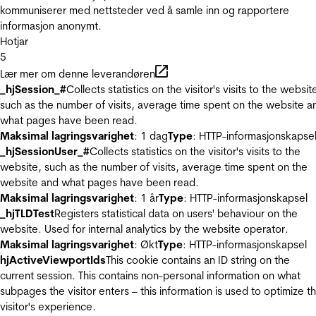
kommuniserer med nettsteder ved å samle inn og rapportere
informasjon anonymt.
Hotjar
5
Lær mer om denne leverandøren
_hjSession_#
Collects statistics on the visitor's visits to the websit
such as the number of visits, average time spent on the website a
what pages have been read.
Maksimal lagringsvarighet
: 1 dag
Type
: HTTP-informasjonskapse
_hjSessionUser_#
Collects statistics on the visitor's visits to the
website, such as the number of visits, average time spent on the
website and what pages have been read.
Maksimal lagringsvarighet
: 1 år
Type
: HTTP-informasjonskapsel
_hjTLDTest
Registers statistical data on users' behaviour on the
website. Used for internal analytics by the website operator.
Maksimal lagringsvarighet
: Økt
Type
: HTTP-informasjonskapsel
hjActiveViewportIds
This cookie contains an ID string on the
current session. This contains non-personal information on what
subpages the visitor enters – this information is used to optimize t
visitor's experience.