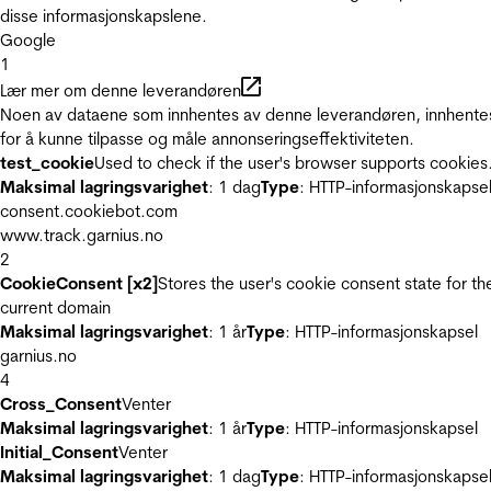
disse informasjonskapslene.
Google
1
Lær mer om denne leverandøren
Noen av dataene som innhentes av denne leverandøren, innhente
for å kunne tilpasse og måle annonseringseffektiviteten.
test_cookie
Used to check if the user's browser supports cookies
Maksimal lagringsvarighet
: 1 dag
Type
: HTTP-informasjonskapse
consent.cookiebot.com
www.track.garnius.no
2
CookieConsent [x2]
Stores the user's cookie consent state for th
current domain
Maksimal lagringsvarighet
: 1 år
Type
: HTTP-informasjonskapsel
garnius.no
4
Cross_Consent
Venter
Maksimal lagringsvarighet
: 1 år
Type
: HTTP-informasjonskapsel
Initial_Consent
Venter
Maksimal lagringsvarighet
: 1 dag
Type
: HTTP-informasjonskapse