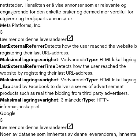
nettsteder. Hensikten er å vise annonser som er relevante og
engasjerende for den enkelte bruker og dermed mer verdifull for
utgivere og tredjeparts annonsører.
Meta Platforms, Inc.
3
Lær mer om denne leverandøren
lastExternalReferrer
Detects how the user reached the website 
registering their last URL-address.
Maksimal lagringsvarighet
: Vedvarende
Type
: HTML lokal lagring
lastExternalReferrerTime
Detects how the user reached the
website by registering their last URL-address.
Maksimal lagringsvarighet
: Vedvarende
Type
: HTML lokal lagring
_fbp
Used by Facebook to deliver a series of advertisement
products such as real time bidding from third party advertisers.
Maksimal lagringsvarighet
: 3 måneder
Type
: HTTP-
informasjonskapsel
Google
3
Lær mer om denne leverandøren
Noen av dataene som innhentes av denne leverandøren, innhente