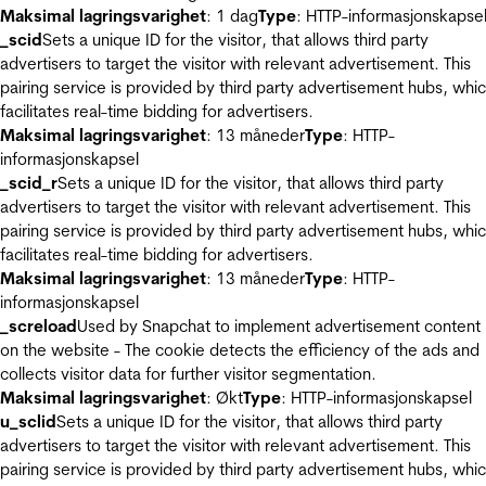
Maksimal lagringsvarighet
: 1 dag
Type
: HTTP-informasjonskapse
_scid
Sets a unique ID for the visitor, that allows third party
advertisers to target the visitor with relevant advertisement. This
pairing service is provided by third party advertisement hubs, whi
facilitates real-time bidding for advertisers.
Maksimal lagringsvarighet
: 13 måneder
Type
: HTTP-
informasjonskapsel
_scid_r
Sets a unique ID for the visitor, that allows third party
advertisers to target the visitor with relevant advertisement. This
pairing service is provided by third party advertisement hubs, whi
facilitates real-time bidding for advertisers.
Maksimal lagringsvarighet
: 13 måneder
Type
: HTTP-
informasjonskapsel
_screload
Used by Snapchat to implement advertisement content
on the website - The cookie detects the efficiency of the ads and
collects visitor data for further visitor segmentation.
Maksimal lagringsvarighet
: Økt
Type
: HTTP-informasjonskapsel
u_sclid
Sets a unique ID for the visitor, that allows third party
advertisers to target the visitor with relevant advertisement. This
pairing service is provided by third party advertisement hubs, whi