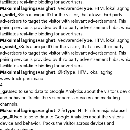
facilitates real-time bidding for advertisers.
Maksimal lagringsvarighet
: Vedvarende
Type
: HTML lokal lagring
u_sclid_r
Sets a unique ID for the visitor, that allows third party
advertisers to target the visitor with relevant advertisement. This
pairing service is provided by third party advertisement hubs, whi
facilitates real-time bidding for advertisers.
Maksimal lagringsvarighet
: Vedvarende
Type
: HTML lokal lagring
u_scsid_r
Sets a unique ID for the visitor, that allows third party
advertisers to target the visitor with relevant advertisement. This
pairing service is provided by third party advertisement hubs, whi
facilitates real-time bidding for advertisers.
Maksimal lagringsvarighet
: Økt
Type
: HTML lokal lagring
www.track.garnius.no
4
_ga
Used to send data to Google Analytics about the visitor's devi
and behavior. Tracks the visitor across devices and marketing
channels.
Maksimal lagringsvarighet
: 2 år
Type
: HTTP-informasjonskapsel
_ga_#
Used to send data to Google Analytics about the visitor's
device and behavior. Tracks the visitor across devices and
marketing channels.