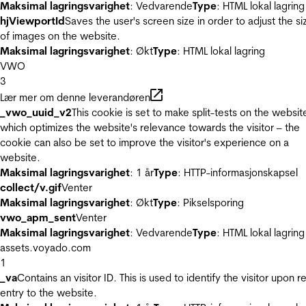
Maksimal lagringsvarighet
: Vedvarende
Type
: HTML lokal lagring
hjViewportId
Saves the user's screen size in order to adjust the si
of images on the website.
Maksimal lagringsvarighet
: Økt
Type
: HTML lokal lagring
VWO
3
Lær mer om denne leverandøren
_vwo_uuid_v2
This cookie is set to make split-tests on the websit
which optimizes the website's relevance towards the visitor – the
cookie can also be set to improve the visitor's experience on a
website.
Maksimal lagringsvarighet
: 1 år
Type
: HTTP-informasjonskapsel
collect/v.gif
Venter
Maksimal lagringsvarighet
: Økt
Type
: Pikselsporing
vwo_apm_sent
Venter
Maksimal lagringsvarighet
: Vedvarende
Type
: HTML lokal lagring
assets.voyado.com
1
_va
Contains an visitor ID. This is used to identify the visitor upon r
entry to the website.