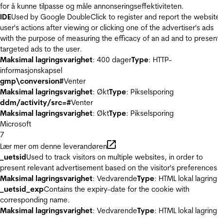
for å kunne tilpasse og måle annonseringseffektiviteten.
IDE
Used by Google DoubleClick to register and report the websit
user's actions after viewing or clicking one of the advertiser's ads
with the purpose of measuring the efficacy of an ad and to presen
targeted ads to the user.
Maksimal lagringsvarighet
: 400 dager
Type
: HTTP-
informasjonskapsel
gmp\conversion#
Venter
Maksimal lagringsvarighet
: Økt
Type
: Pikselsporing
ddm/activity/src=#
Venter
Maksimal lagringsvarighet
: Økt
Type
: Pikselsporing
Microsoft
7
Lær mer om denne leverandøren
_uetsid
Used to track visitors on multiple websites, in order to
present relevant advertisement based on the visitor's preferences
Maksimal lagringsvarighet
: Vedvarende
Type
: HTML lokal lagring
_uetsid_exp
Contains the expiry-date for the cookie with
corresponding name.
Maksimal lagringsvarighet
: Vedvarende
Type
: HTML lokal lagring