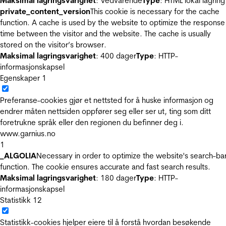
Maksimal lagringsvarighet
: Vedvarende
Type
: HTML lokal lagring
private_content_version
This cookie is necessary for the cache
function. A cache is used by the website to optimize the response
time between the visitor and the website. The cache is usually
stored on the visitor’s browser.
Maksimal lagringsvarighet
: 400 dager
Type
: HTTP-
informasjonskapsel
Egenskaper
1
Preferanse-cookies gjør et nettsted for å huske informasjon og
endrer måten nettsiden oppfører seg eller ser ut, ting som ditt
foretrukne språk eller den regionen du befinner deg i.
www.garnius.no
1
_ALGOLIA
Necessary in order to optimize the website's search-ba
function. The cookie ensures accurate and fast search results.
Maksimal lagringsvarighet
: 180 dager
Type
: HTTP-
informasjonskapsel
Statistikk
12
Statistikk-cookies hjelper eiere til å forstå hvordan besøkende