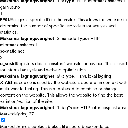
Maksimal lagringsvarighet
: 1 år
Type
: HTTP-informasjonskapsel
garnius.no
1
FPAU
Assigns a specific ID to the visitor. This allows the website to
determine the number of specific user-visits for analysis and
statistics.
Maksimal lagringsvarighet
: 3 måneder
Type
: HTTP-
informasjonskapsel
sc-static.net
2
u_scsid
Registers data on visitors' website-behaviour. This is used
for internal analysis and website optimization.
Maksimal lagringsvarighet
: Økt
Type
: HTML lokal lagring
X-AB
This cookie is used by the website’s operator in context with
multi-variate testing. This is a tool used to combine or change
content on the website. This allows the website to find the best
variation/edition of the site.
Maksimal lagringsvarighet
: 1 dag
Type
: HTTP-informasjonskapse
Markedsføring
27
Markedsførings-cookies brukes til å spore besøkende på