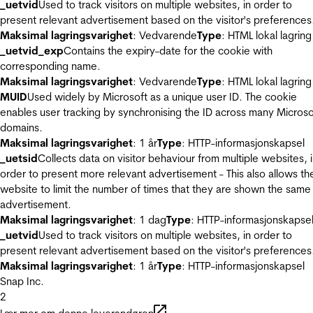
_uetvid
Used to track visitors on multiple websites, in order to
present relevant advertisement based on the visitor's preferences
Maksimal lagringsvarighet
: Vedvarende
Type
: HTML lokal lagring
_uetvid_exp
Contains the expiry-date for the cookie with
corresponding name.
Maksimal lagringsvarighet
: Vedvarende
Type
: HTML lokal lagring
MUID
Used widely by Microsoft as a unique user ID. The cookie
enables user tracking by synchronising the ID across many Microso
domains.
Maksimal lagringsvarighet
: 1 år
Type
: HTTP-informasjonskapsel
_uetsid
Collects data on visitor behaviour from multiple websites, 
order to present more relevant advertisement - This also allows th
website to limit the number of times that they are shown the same
advertisement.
Maksimal lagringsvarighet
: 1 dag
Type
: HTTP-informasjonskapse
_uetvid
Used to track visitors on multiple websites, in order to
present relevant advertisement based on the visitor's preferences
Maksimal lagringsvarighet
: 1 år
Type
: HTTP-informasjonskapsel
Snap Inc.
2