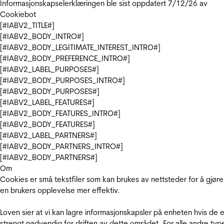
Informasjonskapselerklæringen ble sist oppdatert 7/12/26 av
Cookiebot
[#IABV2_TITLE#]
[#IABV2_BODY_INTRO#]
[#IABV2_BODY_LEGITIMATE_INTEREST_INTRO#]
[#IABV2_BODY_PREFERENCE_INTRO#]
[#IABV2_LABEL_PURPOSES#]
[#IABV2_BODY_PURPOSES_INTRO#]
[#IABV2_BODY_PURPOSES#]
[#IABV2_LABEL_FEATURES#]
[#IABV2_BODY_FEATURES_INTRO#]
[#IABV2_BODY_FEATURES#]
[#IABV2_LABEL_PARTNERS#]
[#IABV2_BODY_PARTNERS_INTRO#]
[#IABV2_BODY_PARTNERS#]
Om
Cookies er små tekstfiler som kan brukes av nettsteder for å gjøre
en brukers opplevelse mer effektiv.
Loven sier at vi kan lagre informasjonskapsler på enheten hvis de e
strengt nødvendig for driften av dette området. For alle andre typ