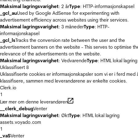
Maksimal lagringsvarighet
: 2 år
Type
: HTTP-informasjonskapsel
_gcl_au
Used by Google AdSense for experimenting with
advertisement efficiency across websites using their services.
Maksimal lagringsvarighet
: 3 måneder
Type
: HTTP-
informasjonskapsel
_gcl_ls
Tracks the conversion rate between the user and the
advertisement banners on the website - This serves to optimise th
relevance of the advertisements on the website.
Maksimal lagringsvarighet
: Vedvarende
Type
: HTML lokal lagring
Uklassifisert
8
Uklassifiserte cookies er informasjonskapsler som vi er i ferd med 
klassifisere, sammen med leverandørene av enkelte cookies.
Clerk.io
1
Lær mer om denne leverandøren
__clerk_debug
Venter
Maksimal lagringsvarighet
: Økt
Type
: HTML lokal lagring
assets.voyado.com
1
_vaS
Venter