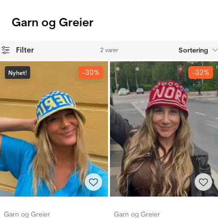
Garn og Greier
Filter
Sortering
2 varer
Produkter
-30%
-32%
Nyhet!
Garn og Greier
Garn og Greier