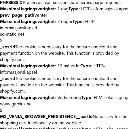
PHPSESSID
Preserves user session state across page requests.
Maksimal lagringsvarighet
: 1 dag
Type
: HTTP-informasjonskapse
prev_page_path
Venter
Maksimal lagringsvarighet
: 7 dager
Type
: HTTP-
informasjonskapsel
sc-static.net
2
_scsrid
The cookie is necessary for the secure checkout and
payment function on the website. This function is provided by
shopify.com.
Maksimal lagringsvarighet
: 13 måneder
Type
: HTTP-
informasjonskapsel
_scsrid
The cookie is necessary for the secure checkout and
payment function on the website. This function is provided by
shopify.com.
Maksimal lagringsvarighet
: Vedvarende
Type
: HTML lokal lagring
www.garnius.no
2
M2_VENIA_BROWSER_PERSISTENCE__cartId
Necessary for the
shopping cart functionality on the website.