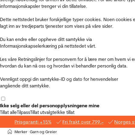
informasjonskapsler trenger vi din tillatelse.
Dette nettstedet bruker forskjellige typer cookies. Noen cookies 
lagt inn av tredjeparts tjenester som vises på våre sider.
Du kan endre eller oppheve ditt samtykke via
Informasjonskapselerkæring på nettstedet vårt.
Les våre Retningslinjer for personvern for å lære mer om hvem vi e
hvordan du kan nå oss og hvordan vi behandler personlig data.
Vennligst oppgi din samtykke-ID og dato for henvendelser
angående ditt samtykke.
Ikke selg eller del personopplysningene mine
Tillat alle
Tilpass
Tillat utvalgte
Ikke tillat
Prisgaranti +15%
Fri frakt over 799,-
Norges s
Hjem
Merker
Garn og Greier
>
>