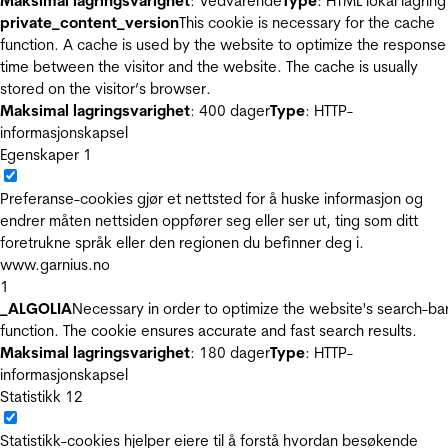
Maksimal lagringsvarighet
: Vedvarende
Type
: HTML lokal lagring
private_content_version
This cookie is necessary for the cache
function. A cache is used by the website to optimize the response
time between the visitor and the website. The cache is usually
stored on the visitor’s browser.
Maksimal lagringsvarighet
: 400 dager
Type
: HTTP-
informasjonskapsel
Egenskaper
1
Preferanse-cookies gjør et nettsted for å huske informasjon og
endrer måten nettsiden oppfører seg eller ser ut, ting som ditt
foretrukne språk eller den regionen du befinner deg i.
www.garnius.no
1
_ALGOLIA
Necessary in order to optimize the website's search-ba
function. The cookie ensures accurate and fast search results.
Maksimal lagringsvarighet
: 180 dager
Type
: HTTP-
informasjonskapsel
Statistikk
12
Statistikk-cookies hjelper eiere til å forstå hvordan besøkende