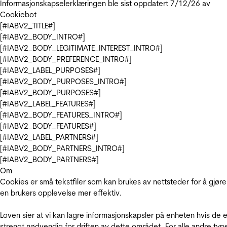
Informasjonskapselerklæringen ble sist oppdatert 7/12/26 av
Cookiebot
[#IABV2_TITLE#]
[#IABV2_BODY_INTRO#]
[#IABV2_BODY_LEGITIMATE_INTEREST_INTRO#]
[#IABV2_BODY_PREFERENCE_INTRO#]
[#IABV2_LABEL_PURPOSES#]
[#IABV2_BODY_PURPOSES_INTRO#]
[#IABV2_BODY_PURPOSES#]
[#IABV2_LABEL_FEATURES#]
[#IABV2_BODY_FEATURES_INTRO#]
[#IABV2_BODY_FEATURES#]
[#IABV2_LABEL_PARTNERS#]
[#IABV2_BODY_PARTNERS_INTRO#]
[#IABV2_BODY_PARTNERS#]
Om
Cookies er små tekstfiler som kan brukes av nettsteder for å gjøre
en brukers opplevelse mer effektiv.
Loven sier at vi kan lagre informasjonskapsler på enheten hvis de e
strengt nødvendig for driften av dette området. For alle andre typ