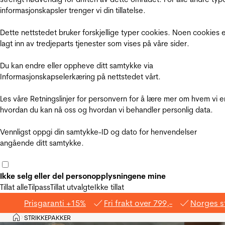
informasjonskapsler trenger vi din tillatelse.
Dette nettstedet bruker forskjellige typer cookies. Noen cookies 
lagt inn av tredjeparts tjenester som vises på våre sider.
Du kan endre eller oppheve ditt samtykke via
Informasjonskapselerkæring på nettstedet vårt.
Les våre Retningslinjer for personvern for å lære mer om hvem vi e
hvordan du kan nå oss og hvordan vi behandler personlig data.
Vennligst oppgi din samtykke-ID og dato for henvendelser
angående ditt samtykke.
Ikke selg eller del personopplysningene mine
Tillat alle
Tilpass
Tillat utvalgte
Ikke tillat
Prisgaranti +15%
Fri frakt over 799,-
Norges s
Hjem
STRIKKEPAKKER
>