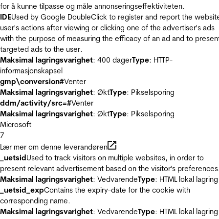
for å kunne tilpasse og måle annonseringseffektiviteten.
IDE
Used by Google DoubleClick to register and report the websit
user's actions after viewing or clicking one of the advertiser's ads
with the purpose of measuring the efficacy of an ad and to presen
targeted ads to the user.
Maksimal lagringsvarighet
: 400 dager
Type
: HTTP-
informasjonskapsel
gmp\conversion#
Venter
Maksimal lagringsvarighet
: Økt
Type
: Pikselsporing
ddm/activity/src=#
Venter
Maksimal lagringsvarighet
: Økt
Type
: Pikselsporing
Microsoft
7
Lær mer om denne leverandøren
_uetsid
Used to track visitors on multiple websites, in order to
present relevant advertisement based on the visitor's preferences
Maksimal lagringsvarighet
: Vedvarende
Type
: HTML lokal lagring
_uetsid_exp
Contains the expiry-date for the cookie with
corresponding name.
Maksimal lagringsvarighet
: Vedvarende
Type
: HTML lokal lagring