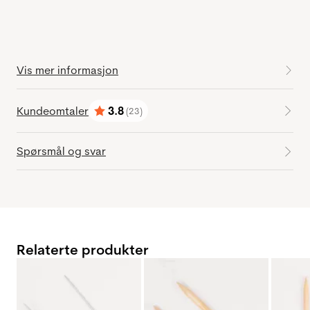
Vis mer informasjon
Kundeomtaler
3.8
(23)
Karakter:
av 5 mulige
Spørsmål og svar
Relaterte produkter