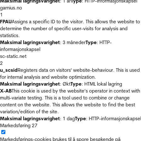
Maksimal lagringsvarighet
: 1 år
Type
: HTTP-informasjonskapsel
garnius.no
1
FPAU
Assigns a specific ID to the visitor. This allows the website to
determine the number of specific user-visits for analysis and
statistics.
Maksimal lagringsvarighet
: 3 måneder
Type
: HTTP-
informasjonskapsel
sc-static.net
2
u_scsid
Registers data on visitors' website-behaviour. This is used
for internal analysis and website optimization.
Maksimal lagringsvarighet
: Økt
Type
: HTML lokal lagring
X-AB
This cookie is used by the website’s operator in context with
multi-variate testing. This is a tool used to combine or change
content on the website. This allows the website to find the best
variation/edition of the site.
Maksimal lagringsvarighet
: 1 dag
Type
: HTTP-informasjonskapse
Markedsføring
27
Markedsførings-cookies brukes til å spore besøkende på