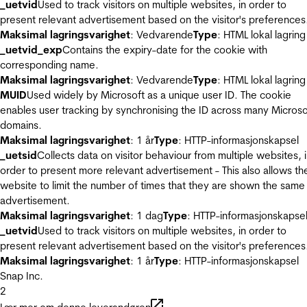
_uetvid
Used to track visitors on multiple websites, in order to
present relevant advertisement based on the visitor's preferences
Maksimal lagringsvarighet
: Vedvarende
Type
: HTML lokal lagring
_uetvid_exp
Contains the expiry-date for the cookie with
corresponding name.
Maksimal lagringsvarighet
: Vedvarende
Type
: HTML lokal lagring
MUID
Used widely by Microsoft as a unique user ID. The cookie
enables user tracking by synchronising the ID across many Microso
domains.
Maksimal lagringsvarighet
: 1 år
Type
: HTTP-informasjonskapsel
_uetsid
Collects data on visitor behaviour from multiple websites, 
order to present more relevant advertisement - This also allows th
website to limit the number of times that they are shown the same
advertisement.
Maksimal lagringsvarighet
: 1 dag
Type
: HTTP-informasjonskapse
_uetvid
Used to track visitors on multiple websites, in order to
present relevant advertisement based on the visitor's preferences
Maksimal lagringsvarighet
: 1 år
Type
: HTTP-informasjonskapsel
Snap Inc.
2