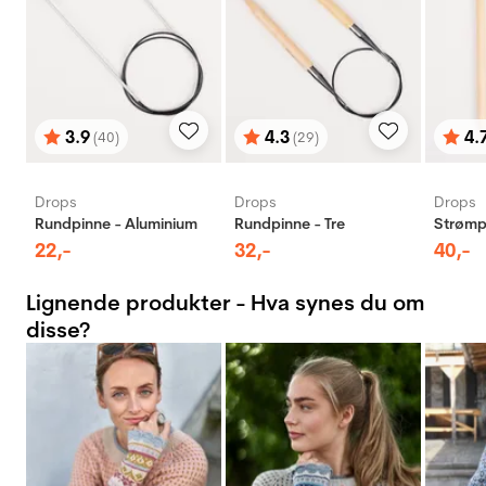
3.9
4.3
4.
(40)
(29)
Karakter:
av 5 mulige
Karakter:
av 5 mulige
Karak
av 5 
Drops
Drops
Drops
Rundpinne - Aluminium
Rundpinne - Tre
Strømpe
22
,-
32
,-
40
,-
Lignende produkter - Hva synes du om
disse?