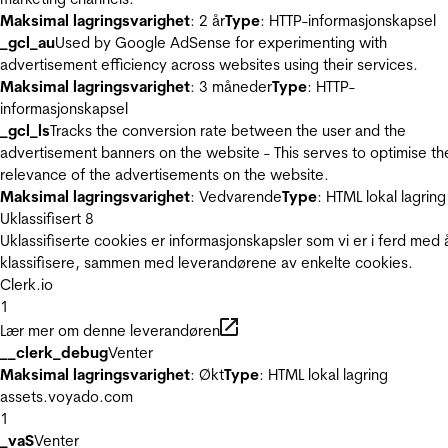
Maksimal lagringsvarighet
: 2 år
Type
: HTTP-informasjonskapsel
_gcl_au
Used by Google AdSense for experimenting with
advertisement efficiency across websites using their services.
Maksimal lagringsvarighet
: 3 måneder
Type
: HTTP-
informasjonskapsel
_gcl_ls
Tracks the conversion rate between the user and the
advertisement banners on the website - This serves to optimise th
relevance of the advertisements on the website.
Maksimal lagringsvarighet
: Vedvarende
Type
: HTML lokal lagring
Uklassifisert
8
Uklassifiserte cookies er informasjonskapsler som vi er i ferd med 
klassifisere, sammen med leverandørene av enkelte cookies.
Clerk.io
1
Lær mer om denne leverandøren
__clerk_debug
Venter
Maksimal lagringsvarighet
: Økt
Type
: HTML lokal lagring
assets.voyado.com
1
_vaS
Venter