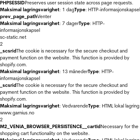
PHPSESSID
Preserves user session state across page requests.
Maksimal lagringsvarighet
: 1 dag
Type
: HTTP-informasjonskapse
prev_page_path
Venter
Maksimal lagringsvarighet
: 7 dager
Type
: HTTP-
informasjonskapsel
sc-static.net
2
_scsrid
The cookie is necessary for the secure checkout and
payment function on the website. This function is provided by
shopify.com.
Maksimal lagringsvarighet
: 13 måneder
Type
: HTTP-
informasjonskapsel
_scsrid
The cookie is necessary for the secure checkout and
payment function on the website. This function is provided by
shopify.com.
Maksimal lagringsvarighet
: Vedvarende
Type
: HTML lokal lagring
www.garnius.no
2
M2_VENIA_BROWSER_PERSISTENCE__cartId
Necessary for the
shopping cart functionality on the website.