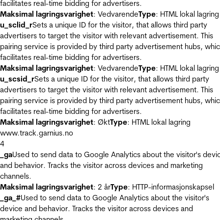
facilitates real-time bidding for advertisers.
Maksimal lagringsvarighet
: Vedvarende
Type
: HTML lokal lagring
u_sclid_r
Sets a unique ID for the visitor, that allows third party
advertisers to target the visitor with relevant advertisement. This
pairing service is provided by third party advertisement hubs, whi
facilitates real-time bidding for advertisers.
Maksimal lagringsvarighet
: Vedvarende
Type
: HTML lokal lagring
u_scsid_r
Sets a unique ID for the visitor, that allows third party
advertisers to target the visitor with relevant advertisement. This
pairing service is provided by third party advertisement hubs, whi
facilitates real-time bidding for advertisers.
Maksimal lagringsvarighet
: Økt
Type
: HTML lokal lagring
www.track.garnius.no
4
_ga
Used to send data to Google Analytics about the visitor's devi
and behavior. Tracks the visitor across devices and marketing
channels.
Maksimal lagringsvarighet
: 2 år
Type
: HTTP-informasjonskapsel
_ga_#
Used to send data to Google Analytics about the visitor's
device and behavior. Tracks the visitor across devices and
marketing channels.