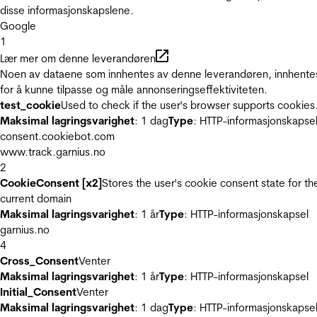
disse informasjonskapslene.
Google
1
Lær mer om denne leverandøren
Noen av dataene som innhentes av denne leverandøren, innhente
for å kunne tilpasse og måle annonseringseffektiviteten.
test_cookie
Used to check if the user's browser supports cookies
Maksimal lagringsvarighet
: 1 dag
Type
: HTTP-informasjonskapse
consent.cookiebot.com
www.track.garnius.no
2
CookieConsent [x2]
Stores the user's cookie consent state for th
current domain
Maksimal lagringsvarighet
: 1 år
Type
: HTTP-informasjonskapsel
garnius.no
4
Cross_Consent
Venter
Maksimal lagringsvarighet
: 1 år
Type
: HTTP-informasjonskapsel
Initial_Consent
Venter
Maksimal lagringsvarighet
: 1 dag
Type
: HTTP-informasjonskapse