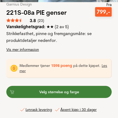
Garnius Design
Fra
221S-08a PIE genser
799
,-
Gjennomsnittskarakter:
3.8
(
stemmer:
23
)
Vanskelighetsgrad:
★★ (2 av 5)
Strikkefasthet, pinne og fremgangsmåte: se
produktdetaljer nedenfor.
Vis mer informasjon
Medlemmer tjener
1598 poeng
på dette kjøpet.
Les
mer
Velg størrelse og farge
Lynrask levering
Åpent kjøp i 30 dager