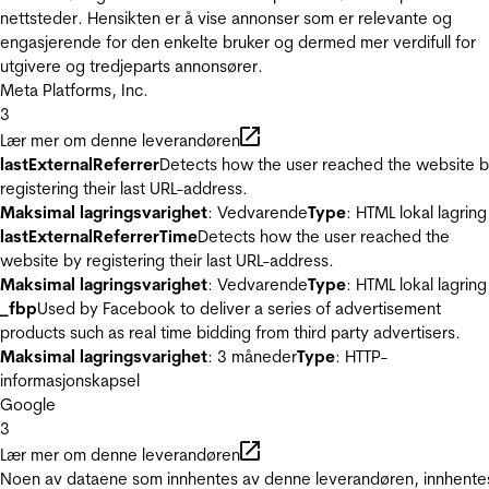
nettsteder. Hensikten er å vise annonser som er relevante og
engasjerende for den enkelte bruker og dermed mer verdifull for
utgivere og tredjeparts annonsører.
Meta Platforms, Inc.
3
Lær mer om denne leverandøren
lastExternalReferrer
Detects how the user reached the website 
registering their last URL-address.
Maksimal lagringsvarighet
: Vedvarende
Type
: HTML lokal lagring
lastExternalReferrerTime
Detects how the user reached the
website by registering their last URL-address.
Maksimal lagringsvarighet
: Vedvarende
Type
: HTML lokal lagring
_fbp
Used by Facebook to deliver a series of advertisement
products such as real time bidding from third party advertisers.
Maksimal lagringsvarighet
: 3 måneder
Type
: HTTP-
informasjonskapsel
Google
3
Lær mer om denne leverandøren
Noen av dataene som innhentes av denne leverandøren, innhente