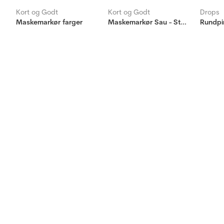
Kort og Godt
Kort og Godt
Drops
Maskemarkør farger
Maskemarkør Sau - Start - Hvit
Rundpi