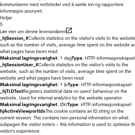
kommuniserer med nettsteder ved å samle inn og rapportere
informasjon anonymt.
Hotjar
5
Lær mer om denne leverandøren
_hjSession_#
Collects statistics on the visitor's visits to the websit
such as the number of visits, average time spent on the website a
what pages have been read.
Maksimal lagringsvarighet
: 1 dag
Type
: HTTP-informasjonskapse
_hjSessionUser_#
Collects statistics on the visitor's visits to the
website, such as the number of visits, average time spent on the
website and what pages have been read.
Maksimal lagringsvarighet
: 1 år
Type
: HTTP-informasjonskapsel
_hjTLDTest
Registers statistical data on users' behaviour on the
website. Used for internal analytics by the website operator.
Maksimal lagringsvarighet
: Økt
Type
: HTTP-informasjonskapsel
hjActiveViewportIds
This cookie contains an ID string on the
current session. This contains non-personal information on what
subpages the visitor enters – this information is used to optimize t
visitor's experience.