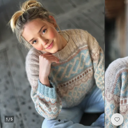
1
/
5