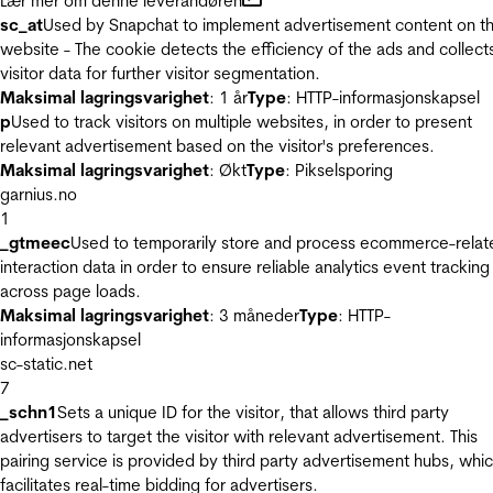
Lær mer om denne leverandøren
sc_at
Used by Snapchat to implement advertisement content on t
website - The cookie detects the efficiency of the ads and collect
visitor data for further visitor segmentation.
Maksimal lagringsvarighet
: 1 år
Type
: HTTP-informasjonskapsel
p
Used to track visitors on multiple websites, in order to present
relevant advertisement based on the visitor's preferences.
Maksimal lagringsvarighet
: Økt
Type
: Pikselsporing
garnius.no
1
_gtmeec
Used to temporarily store and process ecommerce-relat
interaction data in order to ensure reliable analytics event tracking
across page loads.
Maksimal lagringsvarighet
: 3 måneder
Type
: HTTP-
informasjonskapsel
sc-static.net
7
_schn1
Sets a unique ID for the visitor, that allows third party
advertisers to target the visitor with relevant advertisement. This
pairing service is provided by third party advertisement hubs, whi
facilitates real-time bidding for advertisers.