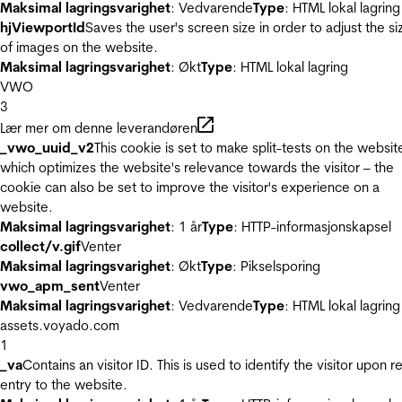
Maksimal lagringsvarighet
: Vedvarende
Type
: HTML lokal lagring
hjViewportId
Saves the user's screen size in order to adjust the si
of images on the website.
Maksimal lagringsvarighet
: Økt
Type
: HTML lokal lagring
VWO
3
Lær mer om denne leverandøren
_vwo_uuid_v2
This cookie is set to make split-tests on the websit
which optimizes the website's relevance towards the visitor – the
cookie can also be set to improve the visitor's experience on a
website.
Maksimal lagringsvarighet
: 1 år
Type
: HTTP-informasjonskapsel
collect/v.gif
Venter
Maksimal lagringsvarighet
: Økt
Type
: Pikselsporing
vwo_apm_sent
Venter
Maksimal lagringsvarighet
: Vedvarende
Type
: HTML lokal lagring
assets.voyado.com
1
_va
Contains an visitor ID. This is used to identify the visitor upon r
entry to the website.