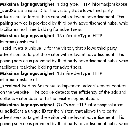
Maksimal lagringsvarighet
: 1 dag
Type
: HTTP-informasjonskapse
_scid
Sets a unique ID for the visitor, that allows third party
advertisers to target the visitor with relevant advertisement. This
pairing service is provided by third party advertisement hubs, whi
facilitates real-time bidding for advertisers.
Maksimal lagringsvarighet
: 13 måneder
Type
: HTTP-
informasjonskapsel
_scid_r
Sets a unique ID for the visitor, that allows third party
advertisers to target the visitor with relevant advertisement. This
pairing service is provided by third party advertisement hubs, whi
facilitates real-time bidding for advertisers.
Maksimal lagringsvarighet
: 13 måneder
Type
: HTTP-
informasjonskapsel
_screload
Used by Snapchat to implement advertisement content
on the website - The cookie detects the efficiency of the ads and
collects visitor data for further visitor segmentation.
Maksimal lagringsvarighet
: Økt
Type
: HTTP-informasjonskapsel
u_sclid
Sets a unique ID for the visitor, that allows third party
advertisers to target the visitor with relevant advertisement. This
pairing service is provided by third party advertisement hubs, whi