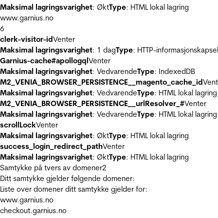
Maksimal lagringsvarighet
: Økt
Type
: HTML lokal lagring
www.garnius.no
6
clerk-visitor-id
Venter
Maksimal lagringsvarighet
: 1 dag
Type
: HTTP-informasjonskapse
Garnius-cache#apollogql
Venter
Maksimal lagringsvarighet
: Vedvarende
Type
: IndexedDB
M2_VENIA_BROWSER_PERSISTENCE__magento_cache_id
Vent
Maksimal lagringsvarighet
: Vedvarende
Type
: HTML lokal lagring
M2_VENIA_BROWSER_PERSISTENCE__urlResolver_#
Venter
Maksimal lagringsvarighet
: Vedvarende
Type
: HTML lokal lagring
scrollLock
Venter
Maksimal lagringsvarighet
: Økt
Type
: HTML lokal lagring
success_login_redirect_path
Venter
Maksimal lagringsvarighet
: Økt
Type
: HTML lokal lagring
Samtykke på tvers av domener
2
Ditt samtykke gjelder følgende domener:
Liste over domener ditt samtykke gjelder for:
www.garnius.no
checkout.garnius.no