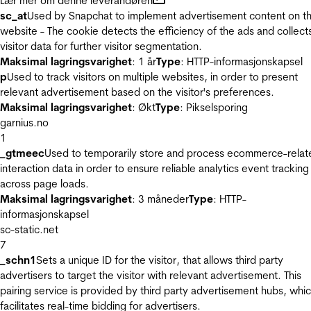
Lær mer om denne leverandøren
sc_at
Used by Snapchat to implement advertisement content on t
website - The cookie detects the efficiency of the ads and collect
visitor data for further visitor segmentation.
Maksimal lagringsvarighet
: 1 år
Type
: HTTP-informasjonskapsel
p
Used to track visitors on multiple websites, in order to present
relevant advertisement based on the visitor's preferences.
Maksimal lagringsvarighet
: Økt
Type
: Pikselsporing
garnius.no
1
_gtmeec
Used to temporarily store and process ecommerce-relat
interaction data in order to ensure reliable analytics event tracking
across page loads.
Maksimal lagringsvarighet
: 3 måneder
Type
: HTTP-
informasjonskapsel
sc-static.net
7
_schn1
Sets a unique ID for the visitor, that allows third party
advertisers to target the visitor with relevant advertisement. This
pairing service is provided by third party advertisement hubs, whi
facilitates real-time bidding for advertisers.