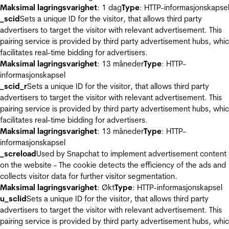
Maksimal lagringsvarighet
: 1 dag
Type
: HTTP-informasjonskapse
_scid
Sets a unique ID for the visitor, that allows third party
advertisers to target the visitor with relevant advertisement. This
pairing service is provided by third party advertisement hubs, whi
facilitates real-time bidding for advertisers.
Maksimal lagringsvarighet
: 13 måneder
Type
: HTTP-
informasjonskapsel
_scid_r
Sets a unique ID for the visitor, that allows third party
advertisers to target the visitor with relevant advertisement. This
pairing service is provided by third party advertisement hubs, whi
facilitates real-time bidding for advertisers.
Maksimal lagringsvarighet
: 13 måneder
Type
: HTTP-
informasjonskapsel
_screload
Used by Snapchat to implement advertisement content
on the website - The cookie detects the efficiency of the ads and
collects visitor data for further visitor segmentation.
Maksimal lagringsvarighet
: Økt
Type
: HTTP-informasjonskapsel
u_sclid
Sets a unique ID for the visitor, that allows third party
advertisers to target the visitor with relevant advertisement. This
pairing service is provided by third party advertisement hubs, whi