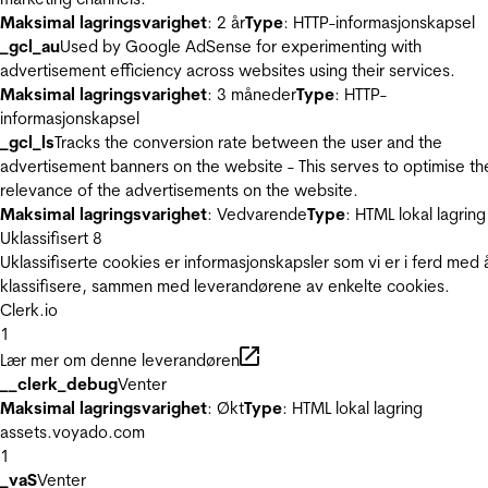
Maksimal lagringsvarighet
: 2 år
Type
: HTTP-informasjonskapsel
_gcl_au
Used by Google AdSense for experimenting with
advertisement efficiency across websites using their services.
Maksimal lagringsvarighet
: 3 måneder
Type
: HTTP-
informasjonskapsel
_gcl_ls
Tracks the conversion rate between the user and the
advertisement banners on the website - This serves to optimise th
relevance of the advertisements on the website.
Maksimal lagringsvarighet
: Vedvarende
Type
: HTML lokal lagring
Uklassifisert
8
Uklassifiserte cookies er informasjonskapsler som vi er i ferd med 
klassifisere, sammen med leverandørene av enkelte cookies.
Clerk.io
1
Lær mer om denne leverandøren
__clerk_debug
Venter
Maksimal lagringsvarighet
: Økt
Type
: HTML lokal lagring
assets.voyado.com
1
_vaS
Venter