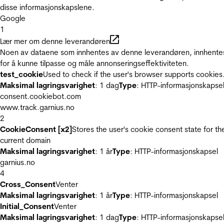
disse informasjonskapslene.
Google
1
Lær mer om denne leverandøren
Noen av dataene som innhentes av denne leverandøren, innhente
for å kunne tilpasse og måle annonseringseffektiviteten.
test_cookie
Used to check if the user's browser supports cookies
Maksimal lagringsvarighet
: 1 dag
Type
: HTTP-informasjonskapse
consent.cookiebot.com
www.track.garnius.no
2
CookieConsent [x2]
Stores the user's cookie consent state for th
current domain
Maksimal lagringsvarighet
: 1 år
Type
: HTTP-informasjonskapsel
garnius.no
4
Cross_Consent
Venter
Maksimal lagringsvarighet
: 1 år
Type
: HTTP-informasjonskapsel
Initial_Consent
Venter
Maksimal lagringsvarighet
: 1 dag
Type
: HTTP-informasjonskapse