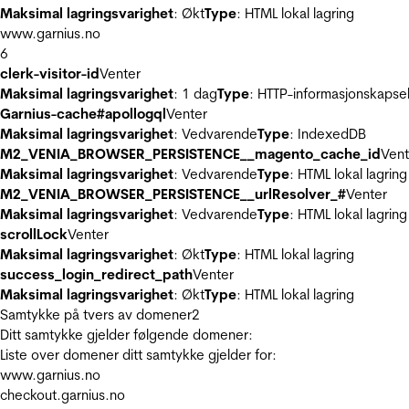
Maksimal lagringsvarighet
: Økt
Type
: HTML lokal lagring
www.garnius.no
6
clerk-visitor-id
Venter
Maksimal lagringsvarighet
: 1 dag
Type
: HTTP-informasjonskapse
Garnius-cache#apollogql
Venter
Maksimal lagringsvarighet
: Vedvarende
Type
: IndexedDB
M2_VENIA_BROWSER_PERSISTENCE__magento_cache_id
Vent
Maksimal lagringsvarighet
: Vedvarende
Type
: HTML lokal lagring
M2_VENIA_BROWSER_PERSISTENCE__urlResolver_#
Venter
Maksimal lagringsvarighet
: Vedvarende
Type
: HTML lokal lagring
scrollLock
Venter
Maksimal lagringsvarighet
: Økt
Type
: HTML lokal lagring
success_login_redirect_path
Venter
Maksimal lagringsvarighet
: Økt
Type
: HTML lokal lagring
Samtykke på tvers av domener
2
Ditt samtykke gjelder følgende domener:
Liste over domener ditt samtykke gjelder for:
www.garnius.no
checkout.garnius.no