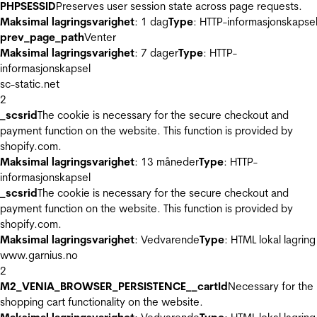
PHPSESSID
Preserves user session state across page requests.
Maksimal lagringsvarighet
: 1 dag
Type
: HTTP-informasjonskapse
prev_page_path
Venter
Maksimal lagringsvarighet
: 7 dager
Type
: HTTP-
informasjonskapsel
sc-static.net
2
_scsrid
The cookie is necessary for the secure checkout and
payment function on the website. This function is provided by
shopify.com.
Maksimal lagringsvarighet
: 13 måneder
Type
: HTTP-
informasjonskapsel
_scsrid
The cookie is necessary for the secure checkout and
payment function on the website. This function is provided by
shopify.com.
Maksimal lagringsvarighet
: Vedvarende
Type
: HTML lokal lagring
www.garnius.no
2
M2_VENIA_BROWSER_PERSISTENCE__cartId
Necessary for the
shopping cart functionality on the website.