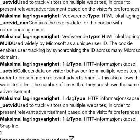
_uetvid
Used to track visitors on multiple websites, in order to
present relevant advertisement based on the visitor's preferences
Maksimal lagringsvarighet
: Vedvarende
Type
: HTML lokal lagring
_uetvid_exp
Contains the expiry-date for the cookie with
corresponding name.
Maksimal lagringsvarighet
: Vedvarende
Type
: HTML lokal lagring
MUID
Used widely by Microsoft as a unique user ID. The cookie
enables user tracking by synchronising the ID across many Microso
domains.
Maksimal lagringsvarighet
: 1 år
Type
: HTTP-informasjonskapsel
_uetsid
Collects data on visitor behaviour from multiple websites, 
order to present more relevant advertisement - This also allows th
website to limit the number of times that they are shown the same
advertisement.
Maksimal lagringsvarighet
: 1 dag
Type
: HTTP-informasjonskapse
_uetvid
Used to track visitors on multiple websites, in order to
present relevant advertisement based on the visitor's preferences
Maksimal lagringsvarighet
: 1 år
Type
: HTTP-informasjonskapsel
Snap Inc.
2