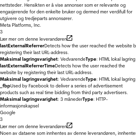
nettsteder. Hensikten er å vise annonser som er relevante og
engasjerende for den enkelte bruker og dermed mer verdifull for
utgivere og tredjeparts annonsører.
Meta Platforms, Inc.
3
Lær mer om denne leverandøren
lastExternalReferrer
Detects how the user reached the website 
registering their last URL-address.
Maksimal lagringsvarighet
: Vedvarende
Type
: HTML lokal lagring
lastExternalReferrerTime
Detects how the user reached the
website by registering their last URL-address.
Maksimal lagringsvarighet
: Vedvarende
Type
: HTML lokal lagring
_fbp
Used by Facebook to deliver a series of advertisement
products such as real time bidding from third party advertisers.
Maksimal lagringsvarighet
: 3 måneder
Type
: HTTP-
informasjonskapsel
Google
3
Lær mer om denne leverandøren
Noen av dataene som innhentes av denne leverandøren, innhente