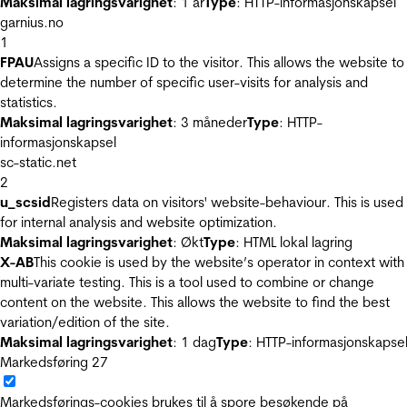
Maksimal lagringsvarighet
: 1 år
Type
: HTTP-informasjonskapsel
garnius.no
1
FPAU
Assigns a specific ID to the visitor. This allows the website to
determine the number of specific user-visits for analysis and
statistics.
Maksimal lagringsvarighet
: 3 måneder
Type
: HTTP-
informasjonskapsel
sc-static.net
2
u_scsid
Registers data on visitors' website-behaviour. This is used
for internal analysis and website optimization.
Maksimal lagringsvarighet
: Økt
Type
: HTML lokal lagring
X-AB
This cookie is used by the website’s operator in context with
multi-variate testing. This is a tool used to combine or change
content on the website. This allows the website to find the best
variation/edition of the site.
Maksimal lagringsvarighet
: 1 dag
Type
: HTTP-informasjonskapse
Markedsføring
27
Markedsførings-cookies brukes til å spore besøkende på