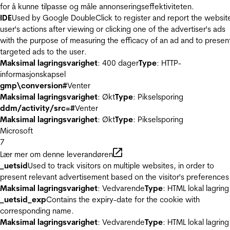
for å kunne tilpasse og måle annonseringseffektiviteten.
IDE
Used by Google DoubleClick to register and report the websit
user's actions after viewing or clicking one of the advertiser's ads
with the purpose of measuring the efficacy of an ad and to presen
targeted ads to the user.
Maksimal lagringsvarighet
: 400 dager
Type
: HTTP-
informasjonskapsel
gmp\conversion#
Venter
Maksimal lagringsvarighet
: Økt
Type
: Pikselsporing
ddm/activity/src=#
Venter
Maksimal lagringsvarighet
: Økt
Type
: Pikselsporing
Microsoft
7
Lær mer om denne leverandøren
_uetsid
Used to track visitors on multiple websites, in order to
present relevant advertisement based on the visitor's preferences
Maksimal lagringsvarighet
: Vedvarende
Type
: HTML lokal lagring
_uetsid_exp
Contains the expiry-date for the cookie with
corresponding name.
Maksimal lagringsvarighet
: Vedvarende
Type
: HTML lokal lagring