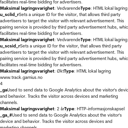
facilitates real-time bidding for advertisers.
Maksimal lagringsvarighet
: Vedvarende
Type
: HTML lokal lagring
u_sclid_r
Sets a unique ID for the visitor, that allows third party
advertisers to target the visitor with relevant advertisement. This
pairing service is provided by third party advertisement hubs, whi
facilitates real-time bidding for advertisers.
Maksimal lagringsvarighet
: Vedvarende
Type
: HTML lokal lagring
u_scsid_r
Sets a unique ID for the visitor, that allows third party
advertisers to target the visitor with relevant advertisement. This
pairing service is provided by third party advertisement hubs, whi
facilitates real-time bidding for advertisers.
Maksimal lagringsvarighet
: Økt
Type
: HTML lokal lagring
www.track.garnius.no
4
_ga
Used to send data to Google Analytics about the visitor's devi
and behavior. Tracks the visitor across devices and marketing
channels.
Maksimal lagringsvarighet
: 2 år
Type
: HTTP-informasjonskapsel
_ga_#
Used to send data to Google Analytics about the visitor's
device and behavior. Tracks the visitor across devices and
marketing channels.