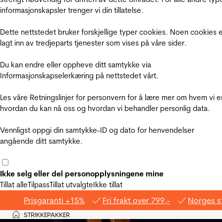
informasjonskapsler trenger vi din tillatelse.
Dette nettstedet bruker forskjellige typer cookies. Noen cookies 
lagt inn av tredjeparts tjenester som vises på våre sider.
Du kan endre eller oppheve ditt samtykke via
Informasjonskapselerkæring på nettstedet vårt.
Les våre Retningslinjer for personvern for å lære mer om hvem vi e
hvordan du kan nå oss og hvordan vi behandler personlig data.
Vennligst oppgi din samtykke-ID og dato for henvendelser
angående ditt samtykke.
Ikke selg eller del personopplysningene mine
Tillat alle
Tilpass
Tillat utvalgte
Ikke tillat
Prisgaranti +15%
Fri frakt over 799,-
Norges s
Hjem
STRIKKEPAKKER
>