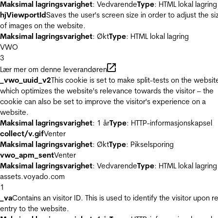
Maksimal lagringsvarighet
: Vedvarende
Type
: HTML lokal lagring
hjViewportId
Saves the user's screen size in order to adjust the si
of images on the website.
Maksimal lagringsvarighet
: Økt
Type
: HTML lokal lagring
VWO
3
Lær mer om denne leverandøren
_vwo_uuid_v2
This cookie is set to make split-tests on the websit
which optimizes the website's relevance towards the visitor – the
cookie can also be set to improve the visitor's experience on a
website.
Maksimal lagringsvarighet
: 1 år
Type
: HTTP-informasjonskapsel
collect/v.gif
Venter
Maksimal lagringsvarighet
: Økt
Type
: Pikselsporing
vwo_apm_sent
Venter
Maksimal lagringsvarighet
: Vedvarende
Type
: HTML lokal lagring
assets.voyado.com
1
_va
Contains an visitor ID. This is used to identify the visitor upon r
entry to the website.