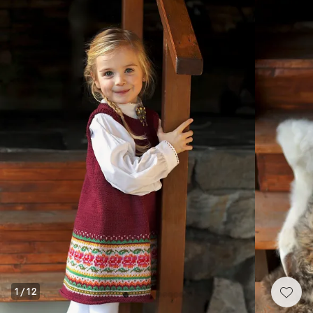
1
/
12