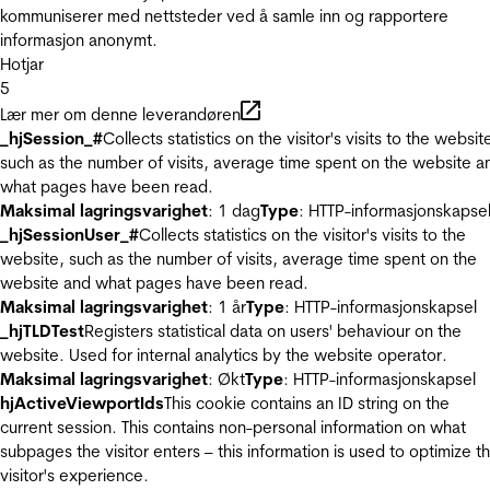
kommuniserer med nettsteder ved å samle inn og rapportere
informasjon anonymt.
Hotjar
5
Lær mer om denne leverandøren
_hjSession_#
Collects statistics on the visitor's visits to the websit
such as the number of visits, average time spent on the website a
what pages have been read.
Maksimal lagringsvarighet
: 1 dag
Type
: HTTP-informasjonskapse
_hjSessionUser_#
Collects statistics on the visitor's visits to the
website, such as the number of visits, average time spent on the
website and what pages have been read.
Maksimal lagringsvarighet
: 1 år
Type
: HTTP-informasjonskapsel
_hjTLDTest
Registers statistical data on users' behaviour on the
website. Used for internal analytics by the website operator.
Maksimal lagringsvarighet
: Økt
Type
: HTTP-informasjonskapsel
hjActiveViewportIds
This cookie contains an ID string on the
current session. This contains non-personal information on what
subpages the visitor enters – this information is used to optimize t
visitor's experience.