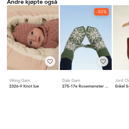
Andre kjøpte også
-50%
Viking Garn
Dale Garn
Jord Cl
2326-9 Knot lue
275-17e Rosemønster votter
Enkel 