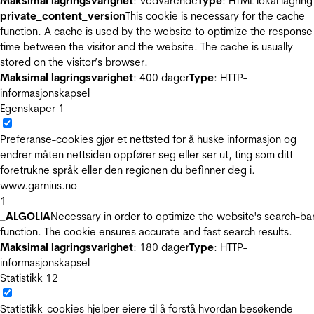
Maksimal lagringsvarighet
: Vedvarende
Type
: HTML lokal lagring
private_content_version
This cookie is necessary for the cache
function. A cache is used by the website to optimize the response
time between the visitor and the website. The cache is usually
stored on the visitor’s browser.
Maksimal lagringsvarighet
: 400 dager
Type
: HTTP-
informasjonskapsel
Egenskaper
1
Preferanse-cookies gjør et nettsted for å huske informasjon og
endrer måten nettsiden oppfører seg eller ser ut, ting som ditt
foretrukne språk eller den regionen du befinner deg i.
www.garnius.no
1
_ALGOLIA
Necessary in order to optimize the website's search-ba
function. The cookie ensures accurate and fast search results.
Maksimal lagringsvarighet
: 180 dager
Type
: HTTP-
informasjonskapsel
Statistikk
12
Statistikk-cookies hjelper eiere til å forstå hvordan besøkende