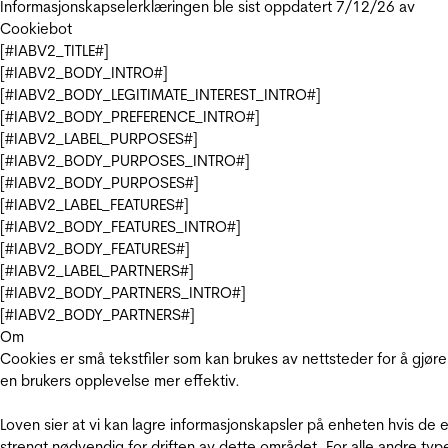
Informasjonskapselerklæringen ble sist oppdatert 7/12/26 av
Cookiebot
[#IABV2_TITLE#]
[#IABV2_BODY_INTRO#]
[#IABV2_BODY_LEGITIMATE_INTEREST_INTRO#]
[#IABV2_BODY_PREFERENCE_INTRO#]
[#IABV2_LABEL_PURPOSES#]
[#IABV2_BODY_PURPOSES_INTRO#]
[#IABV2_BODY_PURPOSES#]
[#IABV2_LABEL_FEATURES#]
[#IABV2_BODY_FEATURES_INTRO#]
[#IABV2_BODY_FEATURES#]
[#IABV2_LABEL_PARTNERS#]
[#IABV2_BODY_PARTNERS_INTRO#]
[#IABV2_BODY_PARTNERS#]
Om
Cookies er små tekstfiler som kan brukes av nettsteder for å gjøre
en brukers opplevelse mer effektiv.
Loven sier at vi kan lagre informasjonskapsler på enheten hvis de e
strengt nødvendig for driften av dette området. For alle andre typ