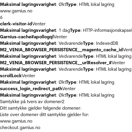
Maksimal lagringsvarighet
: Økt
Type
: HTML lokal lagring
www.garnius.no
6
clerk-visitor-id
Venter
Maksimal lagringsvarighet
: 1 dag
Type
: HTTP-informasjonskapse
Garnius-cache#apollogql
Venter
Maksimal lagringsvarighet
: Vedvarende
Type
: IndexedDB
M2_VENIA_BROWSER_PERSISTENCE__magento_cache_id
Vent
Maksimal lagringsvarighet
: Vedvarende
Type
: HTML lokal lagring
M2_VENIA_BROWSER_PERSISTENCE__urlResolver_#
Venter
Maksimal lagringsvarighet
: Vedvarende
Type
: HTML lokal lagring
scrollLock
Venter
Maksimal lagringsvarighet
: Økt
Type
: HTML lokal lagring
success_login_redirect_path
Venter
Maksimal lagringsvarighet
: Økt
Type
: HTML lokal lagring
Samtykke på tvers av domener
2
Ditt samtykke gjelder følgende domener:
Liste over domener ditt samtykke gjelder for:
www.garnius.no
checkout.garnius.no