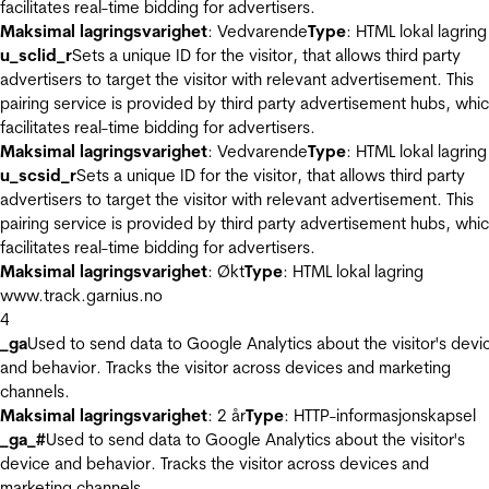
facilitates real-time bidding for advertisers.
Maksimal lagringsvarighet
: Vedvarende
Type
: HTML lokal lagring
u_sclid_r
Sets a unique ID for the visitor, that allows third party
advertisers to target the visitor with relevant advertisement. This
pairing service is provided by third party advertisement hubs, whi
facilitates real-time bidding for advertisers.
Maksimal lagringsvarighet
: Vedvarende
Type
: HTML lokal lagring
u_scsid_r
Sets a unique ID for the visitor, that allows third party
advertisers to target the visitor with relevant advertisement. This
pairing service is provided by third party advertisement hubs, whi
facilitates real-time bidding for advertisers.
Maksimal lagringsvarighet
: Økt
Type
: HTML lokal lagring
www.track.garnius.no
4
_ga
Used to send data to Google Analytics about the visitor's devi
and behavior. Tracks the visitor across devices and marketing
channels.
Maksimal lagringsvarighet
: 2 år
Type
: HTTP-informasjonskapsel
_ga_#
Used to send data to Google Analytics about the visitor's
device and behavior. Tracks the visitor across devices and
marketing channels.