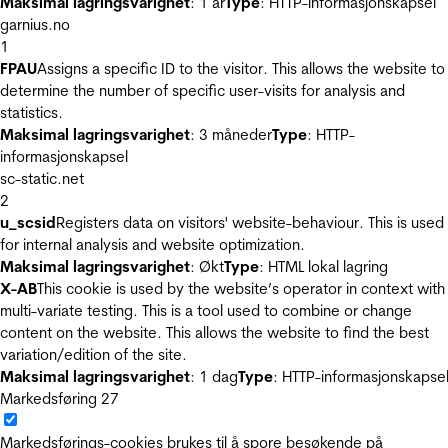
Maksimal lagringsvarighet
: 1 år
Type
: HTTP-informasjonskapsel
garnius.no
1
FPAU
Assigns a specific ID to the visitor. This allows the website to
determine the number of specific user-visits for analysis and
statistics.
Maksimal lagringsvarighet
: 3 måneder
Type
: HTTP-
informasjonskapsel
sc-static.net
2
u_scsid
Registers data on visitors' website-behaviour. This is used
for internal analysis and website optimization.
Maksimal lagringsvarighet
: Økt
Type
: HTML lokal lagring
X-AB
This cookie is used by the website’s operator in context with
multi-variate testing. This is a tool used to combine or change
content on the website. This allows the website to find the best
variation/edition of the site.
Maksimal lagringsvarighet
: 1 dag
Type
: HTTP-informasjonskapse
Markedsføring
27
Markedsførings-cookies brukes til å spore besøkende på