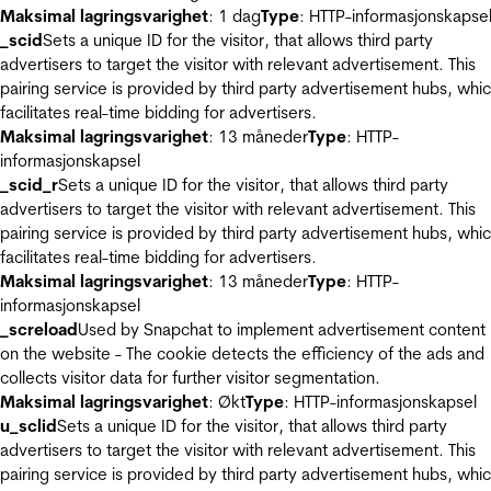
Maksimal lagringsvarighet
: 1 dag
Type
: HTTP-informasjonskapse
_scid
Sets a unique ID for the visitor, that allows third party
advertisers to target the visitor with relevant advertisement. This
pairing service is provided by third party advertisement hubs, whi
facilitates real-time bidding for advertisers.
Maksimal lagringsvarighet
: 13 måneder
Type
: HTTP-
informasjonskapsel
_scid_r
Sets a unique ID for the visitor, that allows third party
advertisers to target the visitor with relevant advertisement. This
pairing service is provided by third party advertisement hubs, whi
facilitates real-time bidding for advertisers.
Maksimal lagringsvarighet
: 13 måneder
Type
: HTTP-
informasjonskapsel
_screload
Used by Snapchat to implement advertisement content
on the website - The cookie detects the efficiency of the ads and
collects visitor data for further visitor segmentation.
Maksimal lagringsvarighet
: Økt
Type
: HTTP-informasjonskapsel
u_sclid
Sets a unique ID for the visitor, that allows third party
advertisers to target the visitor with relevant advertisement. This
pairing service is provided by third party advertisement hubs, whi