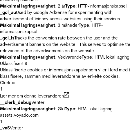
Maksimal lagringsvarighet
: 2 år
Type
: HTTP-informasjonskapsel
_gcl_au
Used by Google AdSense for experimenting with
advertisement efficiency across websites using their services.
Maksimal lagringsvarighet
: 3 måneder
Type
: HTTP-
informasjonskapsel
_gcl_ls
Tracks the conversion rate between the user and the
advertisement banners on the website - This serves to optimise th
relevance of the advertisements on the website.
Maksimal lagringsvarighet
: Vedvarende
Type
: HTML lokal lagring
Uklassifisert
8
Uklassifiserte cookies er informasjonskapsler som vi er i ferd med 
klassifisere, sammen med leverandørene av enkelte cookies.
Clerk.io
1
Lær mer om denne leverandøren
__clerk_debug
Venter
Maksimal lagringsvarighet
: Økt
Type
: HTML lokal lagring
assets.voyado.com
1
_vaS
Venter