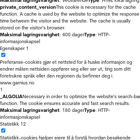
Maksimal lagringsvarighet
: Vedvarende
Type
: HTML lokal lagring
private_content_version
This cookie is necessary for the cache
function. A cache is used by the website to optimize the response
time between the visitor and the website. The cache is usually
stored on the visitor’s browser.
Maksimal lagringsvarighet
: 400 dager
Type
: HTTP-
informasjonskapsel
Egenskaper
1
Preferanse-cookies gjør et nettsted for å huske informasjon og
endrer måten nettsiden oppfører seg eller ser ut, ting som ditt
foretrukne språk eller den regionen du befinner deg i.
www.garnius.no
1
_ALGOLIA
Necessary in order to optimize the website's search-ba
function. The cookie ensures accurate and fast search results.
Maksimal lagringsvarighet
: 180 dager
Type
: HTTP-
informasjonskapsel
Statistikk
12
Statistikk-cookies hjelper eiere til å forstå hvordan besøkende