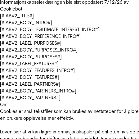
Informasjonskapselerklæringen ble sist oppdatert 7/12/26 av
Cookiebot
[#IABV2_TITLE#]
[#IABV2_BODY_INTRO#]
[#IABV2_BODY_LEGITIMATE_INTEREST_INTRO#]
[#IABV2_BODY_PREFERENCE_INTRO#]
[#IABV2_LABEL_PURPOSES#]
[#IABV2_BODY_PURPOSES_INTRO#]
[#IABV2_BODY_PURPOSES#]
[#IABV2_LABEL_FEATURES#]
[#IABV2_BODY_FEATURES_INTRO#]
[#IABV2_BODY_FEATURES#]
[#IABV2_LABEL_PARTNERS#]
[#IABV2_BODY_PARTNERS_INTRO#]
[#IABV2_BODY_PARTNERS#]
Om
Cookies er små tekstfiler som kan brukes av nettsteder for å gjøre
en brukers opplevelse mer effektiv.
Loven sier at vi kan lagre informasjonskapsler på enheten hvis de e
strengt nødvendig for driften av dette området. For alle andre typ