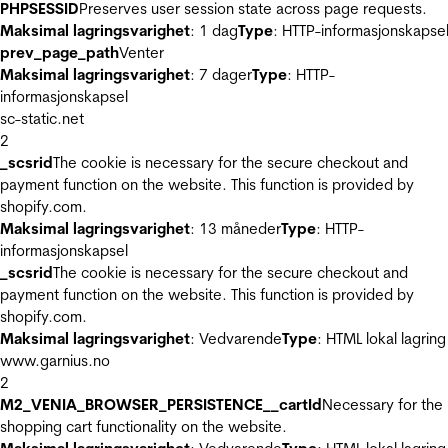
PHPSESSID
Preserves user session state across page requests.
Maksimal lagringsvarighet
: 1 dag
Type
: HTTP-informasjonskapse
prev_page_path
Venter
Maksimal lagringsvarighet
: 7 dager
Type
: HTTP-
informasjonskapsel
sc-static.net
2
_scsrid
The cookie is necessary for the secure checkout and
payment function on the website. This function is provided by
shopify.com.
Maksimal lagringsvarighet
: 13 måneder
Type
: HTTP-
informasjonskapsel
_scsrid
The cookie is necessary for the secure checkout and
payment function on the website. This function is provided by
shopify.com.
Maksimal lagringsvarighet
: Vedvarende
Type
: HTML lokal lagring
www.garnius.no
2
M2_VENIA_BROWSER_PERSISTENCE__cartId
Necessary for the
shopping cart functionality on the website.