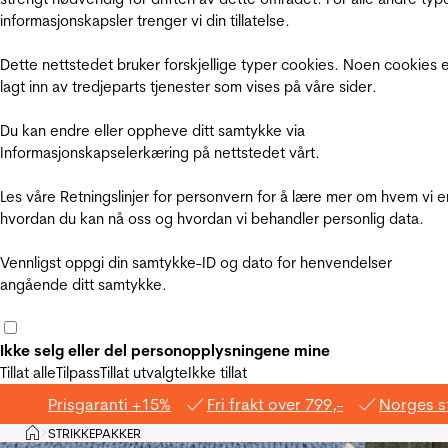
informasjonskapsler trenger vi din tillatelse.
Dette nettstedet bruker forskjellige typer cookies. Noen cookies 
lagt inn av tredjeparts tjenester som vises på våre sider.
Du kan endre eller oppheve ditt samtykke via
Informasjonskapselerkæring på nettstedet vårt.
Les våre Retningslinjer for personvern for å lære mer om hvem vi e
hvordan du kan nå oss og hvordan vi behandler personlig data.
Vennligst oppgi din samtykke-ID og dato for henvendelser
angående ditt samtykke.
Ikke selg eller del personopplysningene mine
Tillat alle
Tilpass
Tillat utvalgte
Ikke tillat
Prisgaranti +15%
Fri frakt over 799,-
Norges s
Hjem
STRIKKEPAKKER
>