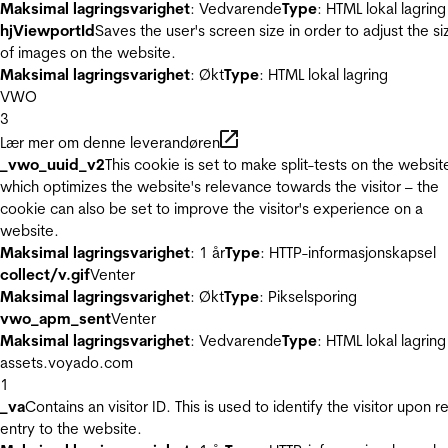
Maksimal lagringsvarighet
: Vedvarende
Type
: HTML lokal lagring
hjViewportId
Saves the user's screen size in order to adjust the si
of images on the website.
Maksimal lagringsvarighet
: Økt
Type
: HTML lokal lagring
VWO
3
Lær mer om denne leverandøren
_vwo_uuid_v2
This cookie is set to make split-tests on the websit
which optimizes the website's relevance towards the visitor – the
cookie can also be set to improve the visitor's experience on a
website.
Maksimal lagringsvarighet
: 1 år
Type
: HTTP-informasjonskapsel
collect/v.gif
Venter
Maksimal lagringsvarighet
: Økt
Type
: Pikselsporing
vwo_apm_sent
Venter
Maksimal lagringsvarighet
: Vedvarende
Type
: HTML lokal lagring
assets.voyado.com
1
_va
Contains an visitor ID. This is used to identify the visitor upon r
entry to the website.