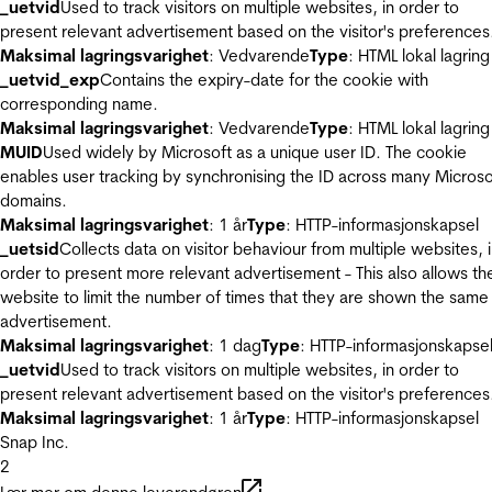
_uetvid
Used to track visitors on multiple websites, in order to
present relevant advertisement based on the visitor's preferences
Maksimal lagringsvarighet
: Vedvarende
Type
: HTML lokal lagring
_uetvid_exp
Contains the expiry-date for the cookie with
corresponding name.
Maksimal lagringsvarighet
: Vedvarende
Type
: HTML lokal lagring
MUID
Used widely by Microsoft as a unique user ID. The cookie
enables user tracking by synchronising the ID across many Microso
domains.
Maksimal lagringsvarighet
: 1 år
Type
: HTTP-informasjonskapsel
_uetsid
Collects data on visitor behaviour from multiple websites, 
order to present more relevant advertisement - This also allows th
website to limit the number of times that they are shown the same
advertisement.
Maksimal lagringsvarighet
: 1 dag
Type
: HTTP-informasjonskapse
_uetvid
Used to track visitors on multiple websites, in order to
present relevant advertisement based on the visitor's preferences
Maksimal lagringsvarighet
: 1 år
Type
: HTTP-informasjonskapsel
Snap Inc.
2