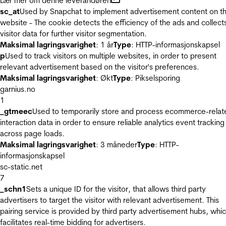
Lær mer om denne leverandøren
sc_at
Used by Snapchat to implement advertisement content on t
website - The cookie detects the efficiency of the ads and collect
visitor data for further visitor segmentation.
Maksimal lagringsvarighet
: 1 år
Type
: HTTP-informasjonskapsel
p
Used to track visitors on multiple websites, in order to present
relevant advertisement based on the visitor's preferences.
Maksimal lagringsvarighet
: Økt
Type
: Pikselsporing
garnius.no
1
_gtmeec
Used to temporarily store and process ecommerce-relat
interaction data in order to ensure reliable analytics event tracking
across page loads.
Maksimal lagringsvarighet
: 3 måneder
Type
: HTTP-
informasjonskapsel
sc-static.net
7
_schn1
Sets a unique ID for the visitor, that allows third party
advertisers to target the visitor with relevant advertisement. This
pairing service is provided by third party advertisement hubs, whi
facilitates real-time bidding for advertisers.