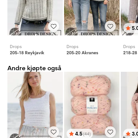
5.
Karak
av 5 
Drops
Drops
Drops
205-18 Reykjavik
205-20 Akranes
218-28
Andre kjøpte også
4.5
3.
(44)
Karakter:
av 5 mulige
Karak
av 5 