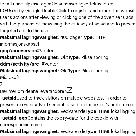
for å kunne tilpasse og måle annonseringseffektiviteten.
IDE
Used by Google DoubleClick to register and report the websit
user's actions after viewing or clicking one of the advertiser's ads
with the purpose of measuring the efficacy of an ad and to presen
targeted ads to the user.
Maksimal lagringsvarighet
: 400 dager
Type
: HTTP-
informasjonskapsel
gmp\conversion#
Venter
Maksimal lagringsvarighet
: Økt
Type
: Pikselsporing
ddm/activity/src=#
Venter
Maksimal lagringsvarighet
: Økt
Type
: Pikselsporing
Microsoft
7
Lær mer om denne leverandøren
_uetsid
Used to track visitors on multiple websites, in order to
present relevant advertisement based on the visitor's preferences
Maksimal lagringsvarighet
: Vedvarende
Type
: HTML lokal lagring
_uetsid_exp
Contains the expiry-date for the cookie with
corresponding name.
Maksimal lagringsvarighet
: Vedvarende
Type
: HTML lokal lagring