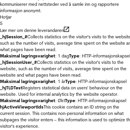
kommuniserer med nettsteder ved å samle inn og rapportere
informasjon anonymt.
Hotjar
5
Lær mer om denne leverandøren
_hjSession_#
Collects statistics on the visitor's visits to the websit
such as the number of visits, average time spent on the website a
what pages have been read.
Maksimal lagringsvarighet
: 1 dag
Type
: HTTP-informasjonskapse
_hjSessionUser_#
Collects statistics on the visitor's visits to the
website, such as the number of visits, average time spent on the
website and what pages have been read.
Maksimal lagringsvarighet
: 1 år
Type
: HTTP-informasjonskapsel
_hjTLDTest
Registers statistical data on users' behaviour on the
website. Used for internal analytics by the website operator.
Maksimal lagringsvarighet
: Økt
Type
: HTTP-informasjonskapsel
hjActiveViewportIds
This cookie contains an ID string on the
current session. This contains non-personal information on what
subpages the visitor enters – this information is used to optimize t
visitor's experience.