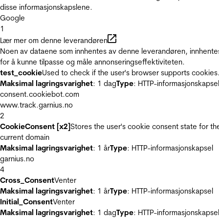
disse informasjonskapslene.
Google
1
Lær mer om denne leverandøren
Noen av dataene som innhentes av denne leverandøren, innhente
for å kunne tilpasse og måle annonseringseffektiviteten.
test_cookie
Used to check if the user's browser supports cookies
Maksimal lagringsvarighet
: 1 dag
Type
: HTTP-informasjonskapse
consent.cookiebot.com
www.track.garnius.no
2
CookieConsent [x2]
Stores the user's cookie consent state for th
current domain
Maksimal lagringsvarighet
: 1 år
Type
: HTTP-informasjonskapsel
garnius.no
4
Cross_Consent
Venter
Maksimal lagringsvarighet
: 1 år
Type
: HTTP-informasjonskapsel
Initial_Consent
Venter
Maksimal lagringsvarighet
: 1 dag
Type
: HTTP-informasjonskapse