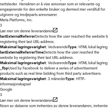
nettsteder. Hensikten er å vise annonser som er relevante og
engasjerende for den enkelte bruker og dermed mer verdifull for
utgivere og tredjeparts annonsører.
Meta Platforms, Inc.
3
Lær mer om denne leverandøren
lastExternalReferrer
Detects how the user reached the website 
registering their last URL-address.
Maksimal lagringsvarighet
: Vedvarende
Type
: HTML lokal lagring
lastExternalReferrerTime
Detects how the user reached the
website by registering their last URL-address.
Maksimal lagringsvarighet
: Vedvarende
Type
: HTML lokal lagring
_fbp
Used by Facebook to deliver a series of advertisement
products such as real time bidding from third party advertisers.
Maksimal lagringsvarighet
: 3 måneder
Type
: HTTP-
informasjonskapsel
Google
3
Lær mer om denne leverandøren
Noen av dataene som innhentes av denne leverandøren, innhente