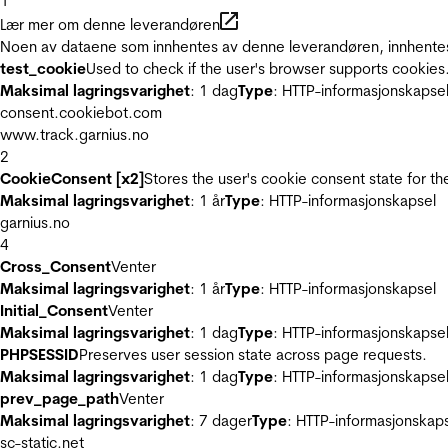
1
Lær mer om denne leverandøren
Noen av dataene som innhentes av denne leverandøren, innhentes 
test_cookie
Used to check if the user's browser supports cookies
Maksimal lagringsvarighet
: 1 dag
Type
: HTTP-informasjonskapse
consent.cookiebot.com
www.track.garnius.no
2
CookieConsent [x2]
Stores the user's cookie consent state for t
Maksimal lagringsvarighet
: 1 år
Type
: HTTP-informasjonskapsel
garnius.no
4
Cross_Consent
Venter
Maksimal lagringsvarighet
: 1 år
Type
: HTTP-informasjonskapsel
Initial_Consent
Venter
Maksimal lagringsvarighet
: 1 dag
Type
: HTTP-informasjonskapse
PHPSESSID
Preserves user session state across page requests.
Maksimal lagringsvarighet
: 1 dag
Type
: HTTP-informasjonskapse
prev_page_path
Venter
Maksimal lagringsvarighet
: 7 dager
Type
: HTTP-informasjonskap
sc-static.net