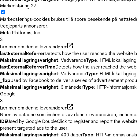
Markedsføring
27
Markedsførings-cookies brukes til å spore besøkende på nettstede
tredjeparts annonsører.
Meta Platforms, Inc.
3
Lær mer om denne leverandøren
lastExternalReferrer
Detects how the user reached the website by 
Maksimal lagringsvarighet
: Vedvarende
Type
: HTML lokal lagring
lastExternalReferrerTime
Detects how the user reached the websi
Maksimal lagringsvarighet
: Vedvarende
Type
: HTML lokal lagring
_fbp
Used by Facebook to deliver a series of advertisement product
Maksimal lagringsvarighet
: 3 måneder
Type
: HTTP-informasjonsk
Google
3
Lær mer om denne leverandøren
Noen av dataene som innhentes av denne leverandøren, innhentes 
IDE
Used by Google DoubleClick to register and report the website u
present targeted ads to the user.
Maksimal lagringsvarighet
: 400 dager
Type
: HTTP-informasjonsk