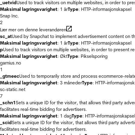
_uetvid
Used to track visitors on multiple websites, in order to pr
Maksimal lagringsvarighet
: 1 år
Type
: HTTP-informasjonskapsel
Snap Inc.
2
Lær mer om denne leverandøren
sc_at
Used by Snapchat to implement advertisement content on the w
Maksimal lagringsvarighet
: 1 år
Type
: HTTP-informasjonskapsel
p
Used to track visitors on multiple websites, in order to present 
Maksimal lagringsvarighet
: Økt
Type
: Pikselsporing
garnius.no
1
_gtmeec
Used to temporarily store and process ecommerce-related 
Maksimal lagringsvarighet
: 3 måneder
Type
: HTTP-informasjonsk
sc-static.net
7
_schn1
Sets a unique ID for the visitor, that allows third party adv
facilitates real-time bidding for advertisers.
Maksimal lagringsvarighet
: 1 dag
Type
: HTTP-informasjonskapse
_scid
Sets a unique ID for the visitor, that allows third party adver
facilitates real-time bidding for advertisers.