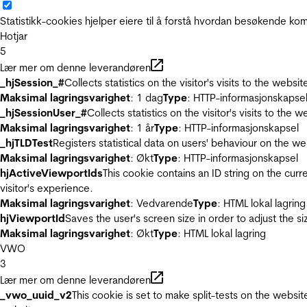
Statistikk-cookies hjelper eiere til å forstå hvordan besøkende 
Hotjar
5
Lær mer om denne leverandøren
_hjSession_#
Collects statistics on the visitor's visits to the we
Maksimal lagringsvarighet
: 1 dag
Type
: HTTP-informasjonskapse
_hjSessionUser_#
Collects statistics on the visitor's visits to t
Maksimal lagringsvarighet
: 1 år
Type
: HTTP-informasjonskapsel
_hjTLDTest
Registers statistical data on users' behaviour on the we
Maksimal lagringsvarighet
: Økt
Type
: HTTP-informasjonskapsel
hjActiveViewportIds
This cookie contains an ID string on the curr
visitor's experience.
Maksimal lagringsvarighet
: Vedvarende
Type
: HTML lokal lagring
hjViewportId
Saves the user's screen size in order to adjust the s
Maksimal lagringsvarighet
: Økt
Type
: HTML lokal lagring
VWO
3
Lær mer om denne leverandøren
_vwo_uuid_v2
This cookie is set to make split-tests on the websi