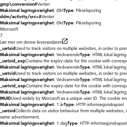
gmp\conversion#
Venter
Maksimal lagringsvarighet
: Økt
Type
: Pikselsporing
ddm/activity/src=#
Venter
Maksimal lagringsvarighet
: Økt
Type
: Pikselsporing
Microsoft
7
Lær mer om denne leverandøren
_uetsid
Used to track visitors on multiple websites, in order to pr
Maksimal lagringsvarighet
: Vedvarende
Type
: HTML lokal lagring
_uetsid_exp
Contains the expiry-date for the cookie with corres
Maksimal lagringsvarighet
: Vedvarende
Type
: HTML lokal lagring
_uetvid
Used to track visitors on multiple websites, in order to pr
Maksimal lagringsvarighet
: Vedvarende
Type
: HTML lokal lagring
_uetvid_exp
Contains the expiry-date for the cookie with corres
Maksimal lagringsvarighet
: Vedvarende
Type
: HTML lokal lagring
MUID
Used widely by Microsoft as a unique user ID. The cookie en
Maksimal lagringsvarighet
: 1 år
Type
: HTTP-informasjonskapsel
_uetsid
Collects data on visitor behaviour from multiple websites, 
same advertisement.
Maksimal lagringsvarighet
: 1 dag
Type
: HTTP-informasjonskapse