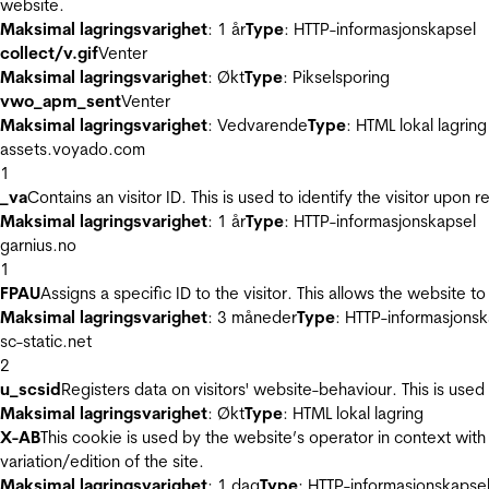
website.
Maksimal lagringsvarighet
: 1 år
Type
: HTTP-informasjonskapsel
collect/v.gif
Venter
Maksimal lagringsvarighet
: Økt
Type
: Pikselsporing
vwo_apm_sent
Venter
Maksimal lagringsvarighet
: Vedvarende
Type
: HTML lokal lagring
assets.voyado.com
1
_va
Contains an visitor ID. This is used to identify the visitor upon 
Maksimal lagringsvarighet
: 1 år
Type
: HTTP-informasjonskapsel
garnius.no
1
FPAU
Assigns a specific ID to the visitor. This allows the website to
Maksimal lagringsvarighet
: 3 måneder
Type
: HTTP-informasjonsk
sc-static.net
2
u_scsid
Registers data on visitors' website-behaviour. This is used 
Maksimal lagringsvarighet
: Økt
Type
: HTML lokal lagring
X-AB
This cookie is used by the website’s operator in context with 
variation/edition of the site.
Maksimal lagringsvarighet
: 1 dag
Type
: HTTP-informasjonskapse