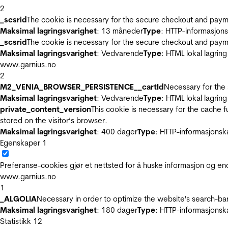
2
_scsrid
The cookie is necessary for the secure checkout and payme
Maksimal lagringsvarighet
: 13 måneder
Type
: HTTP-informasjon
_scsrid
The cookie is necessary for the secure checkout and payme
Maksimal lagringsvarighet
: Vedvarende
Type
: HTML lokal lagring
www.garnius.no
2
M2_VENIA_BROWSER_PERSISTENCE__cartId
Necessary for the 
Maksimal lagringsvarighet
: Vedvarende
Type
: HTML lokal lagring
private_content_version
This cookie is necessary for the cache 
stored on the visitor’s browser.
Maksimal lagringsvarighet
: 400 dager
Type
: HTTP-informasjonsk
Egenskaper
1
Preferanse-cookies gjør et nettsted for å huske informasjon og end
www.garnius.no
1
_ALGOLIA
Necessary in order to optimize the website's search-bar
Maksimal lagringsvarighet
: 180 dager
Type
: HTTP-informasjonsk
Statistikk
12