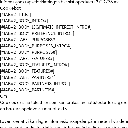
Informasjonskapselerklæringen ble sist oppdatert 7/12/26 av
Cookiebot
[#IABV2_TITLE#]
[#IABV2_BODY_INTRO#]
[#IABV2_BODY_LEGITIMATE_INTEREST_INTRO#]
[#IABV2_BODY_PREFERENCE_INTRO#]
[#IABV2_LABEL_PURPOSES#]
[#IABV2_BODY_PURPOSES_INTRO#]
[#IABV2_BODY_PURPOSES#]
[#IABV2_LABEL_FEATURES#]
[#IABV2_BODY_FEATURES_INTRO#]
[#IABV2_BODY_FEATURES#]
[#IABV2_LABEL_PARTNERS#]
[#IABV2_BODY_PARTNERS_INTRO#]
[#IABV2_BODY_PARTNERS#]
Om
Cookies er små tekstfiler som kan brukes av nettsteder for å gjøre
en brukers opplevelse mer effektiv.
Loven sier at vi kan lagre informasjonskapsler på enheten hvis de e
strengt nødvendig for driften av dette området. For alle andre typ