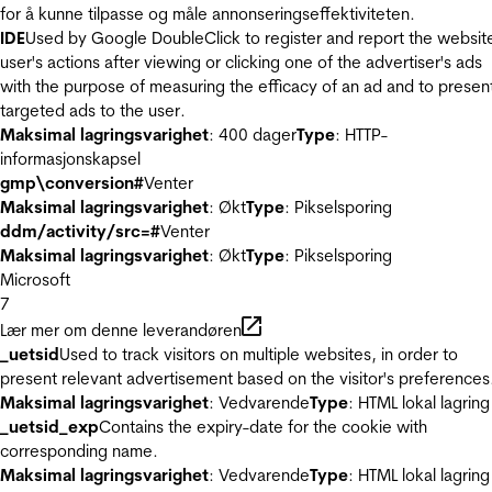
for å kunne tilpasse og måle annonseringseffektiviteten.
IDE
Used by Google DoubleClick to register and report the websit
user's actions after viewing or clicking one of the advertiser's ads
with the purpose of measuring the efficacy of an ad and to presen
targeted ads to the user.
Maksimal lagringsvarighet
: 400 dager
Type
: HTTP-
informasjonskapsel
gmp\conversion#
Venter
Maksimal lagringsvarighet
: Økt
Type
: Pikselsporing
ddm/activity/src=#
Venter
Maksimal lagringsvarighet
: Økt
Type
: Pikselsporing
Microsoft
7
Lær mer om denne leverandøren
_uetsid
Used to track visitors on multiple websites, in order to
present relevant advertisement based on the visitor's preferences
Maksimal lagringsvarighet
: Vedvarende
Type
: HTML lokal lagring
_uetsid_exp
Contains the expiry-date for the cookie with
corresponding name.
Maksimal lagringsvarighet
: Vedvarende
Type
: HTML lokal lagring