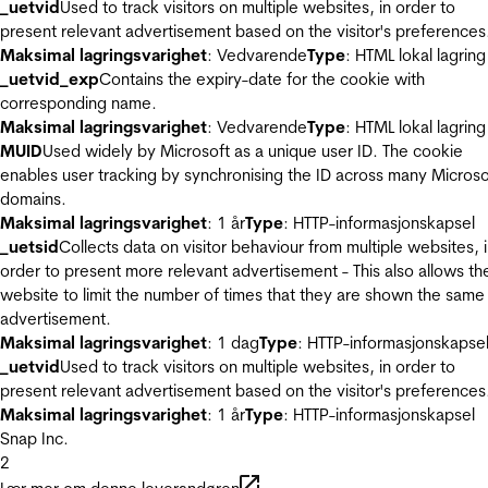
_uetvid
Used to track visitors on multiple websites, in order to
present relevant advertisement based on the visitor's preferences
Maksimal lagringsvarighet
: Vedvarende
Type
: HTML lokal lagring
_uetvid_exp
Contains the expiry-date for the cookie with
corresponding name.
Maksimal lagringsvarighet
: Vedvarende
Type
: HTML lokal lagring
MUID
Used widely by Microsoft as a unique user ID. The cookie
enables user tracking by synchronising the ID across many Microso
domains.
Maksimal lagringsvarighet
: 1 år
Type
: HTTP-informasjonskapsel
_uetsid
Collects data on visitor behaviour from multiple websites, 
order to present more relevant advertisement - This also allows th
website to limit the number of times that they are shown the same
advertisement.
Maksimal lagringsvarighet
: 1 dag
Type
: HTTP-informasjonskapse
_uetvid
Used to track visitors on multiple websites, in order to
present relevant advertisement based on the visitor's preferences
Maksimal lagringsvarighet
: 1 år
Type
: HTTP-informasjonskapsel
Snap Inc.
2