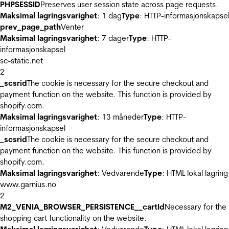
PHPSESSID
Preserves user session state across page requests.
Maksimal lagringsvarighet
: 1 dag
Type
: HTTP-informasjonskapse
prev_page_path
Venter
Maksimal lagringsvarighet
: 7 dager
Type
: HTTP-
informasjonskapsel
sc-static.net
2
_scsrid
The cookie is necessary for the secure checkout and
payment function on the website. This function is provided by
shopify.com.
Maksimal lagringsvarighet
: 13 måneder
Type
: HTTP-
informasjonskapsel
_scsrid
The cookie is necessary for the secure checkout and
payment function on the website. This function is provided by
shopify.com.
Maksimal lagringsvarighet
: Vedvarende
Type
: HTML lokal lagring
www.garnius.no
2
M2_VENIA_BROWSER_PERSISTENCE__cartId
Necessary for the
shopping cart functionality on the website.