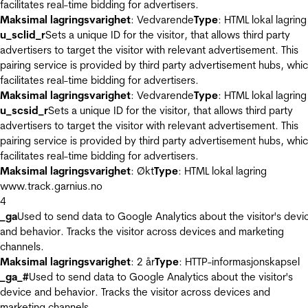
facilitates real-time bidding for advertisers.
Maksimal lagringsvarighet
: Vedvarende
Type
: HTML lokal lagring
u_sclid_r
Sets a unique ID for the visitor, that allows third party
advertisers to target the visitor with relevant advertisement. This
pairing service is provided by third party advertisement hubs, whi
facilitates real-time bidding for advertisers.
Maksimal lagringsvarighet
: Vedvarende
Type
: HTML lokal lagring
u_scsid_r
Sets a unique ID for the visitor, that allows third party
advertisers to target the visitor with relevant advertisement. This
pairing service is provided by third party advertisement hubs, whi
facilitates real-time bidding for advertisers.
Maksimal lagringsvarighet
: Økt
Type
: HTML lokal lagring
www.track.garnius.no
4
_ga
Used to send data to Google Analytics about the visitor's devi
and behavior. Tracks the visitor across devices and marketing
channels.
Maksimal lagringsvarighet
: 2 år
Type
: HTTP-informasjonskapsel
_ga_#
Used to send data to Google Analytics about the visitor's
device and behavior. Tracks the visitor across devices and
marketing channels.