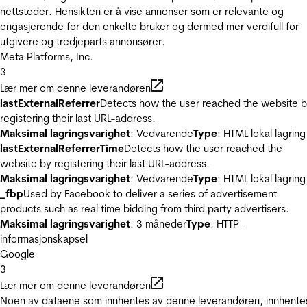
nettsteder. Hensikten er å vise annonser som er relevante og
engasjerende for den enkelte bruker og dermed mer verdifull for
utgivere og tredjeparts annonsører.
Meta Platforms, Inc.
3
Lær mer om denne leverandøren
lastExternalReferrer
Detects how the user reached the website 
registering their last URL-address.
Maksimal lagringsvarighet
: Vedvarende
Type
: HTML lokal lagring
lastExternalReferrerTime
Detects how the user reached the
website by registering their last URL-address.
Maksimal lagringsvarighet
: Vedvarende
Type
: HTML lokal lagring
_fbp
Used by Facebook to deliver a series of advertisement
products such as real time bidding from third party advertisers.
Maksimal lagringsvarighet
: 3 måneder
Type
: HTTP-
informasjonskapsel
Google
3
Lær mer om denne leverandøren
Noen av dataene som innhentes av denne leverandøren, innhente