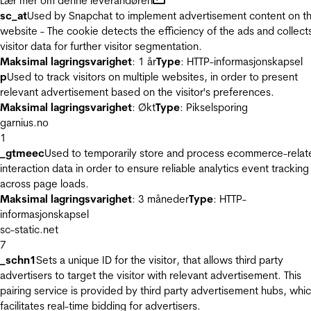
Lær mer om denne leverandøren
sc_at
Used by Snapchat to implement advertisement content on t
website - The cookie detects the efficiency of the ads and collect
visitor data for further visitor segmentation.
Maksimal lagringsvarighet
: 1 år
Type
: HTTP-informasjonskapsel
p
Used to track visitors on multiple websites, in order to present
relevant advertisement based on the visitor's preferences.
Maksimal lagringsvarighet
: Økt
Type
: Pikselsporing
garnius.no
1
_gtmeec
Used to temporarily store and process ecommerce-relat
interaction data in order to ensure reliable analytics event tracking
across page loads.
Maksimal lagringsvarighet
: 3 måneder
Type
: HTTP-
informasjonskapsel
sc-static.net
7
_schn1
Sets a unique ID for the visitor, that allows third party
advertisers to target the visitor with relevant advertisement. This
pairing service is provided by third party advertisement hubs, whi
facilitates real-time bidding for advertisers.