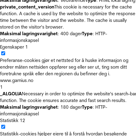
Maksimal lagringsvarighet
: Vedvarende
Type
: HTML lokal lagring
private_content_version
This cookie is necessary for the cache
function. A cache is used by the website to optimize the response
time between the visitor and the website. The cache is usually
stored on the visitor’s browser.
Maksimal lagringsvarighet
: 400 dager
Type
: HTTP-
informasjonskapsel
Egenskaper
1
Preferanse-cookies gjør et nettsted for å huske informasjon og
endrer måten nettsiden oppfører seg eller ser ut, ting som ditt
foretrukne språk eller den regionen du befinner deg i.
www.garnius.no
1
_ALGOLIA
Necessary in order to optimize the website's search-ba
function. The cookie ensures accurate and fast search results.
Maksimal lagringsvarighet
: 180 dager
Type
: HTTP-
informasjonskapsel
Statistikk
12
Statistikk-cookies hjelper eiere til å forstå hvordan besøkende