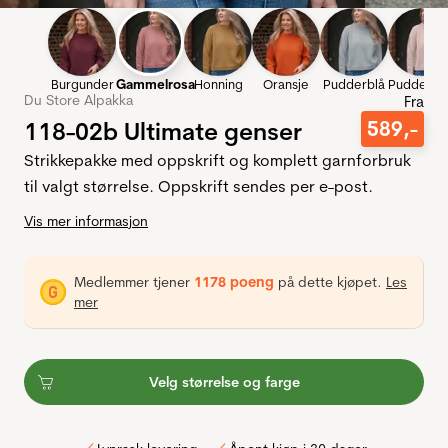
Burgunder
Gammelrosa
Honning
Oransje
Pudderblå
Pudderro
Du Store Alpakka
Fra
118-02b Ultimate genser
589
,-
Strikkepakke med oppskrift og komplett garnforbruk
til valgt størrelse. Oppskrift sendes per e-post.
Vis mer informasjon
Medlemmer tjener
1178 poeng
på dette kjøpet.
Les
mer
Velg størrelse og farge