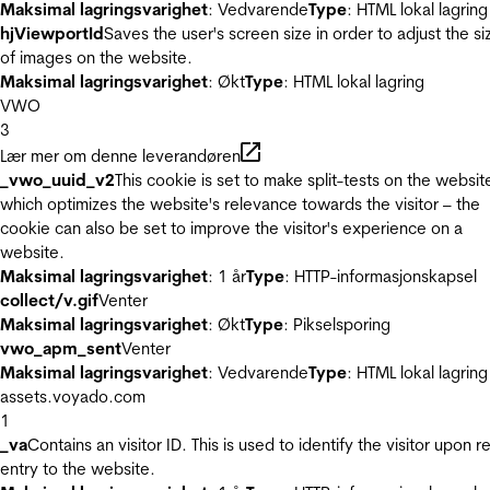
Maksimal lagringsvarighet
: Vedvarende
Type
: HTML lokal lagring
hjViewportId
Saves the user's screen size in order to adjust the si
of images on the website.
Maksimal lagringsvarighet
: Økt
Type
: HTML lokal lagring
VWO
3
Lær mer om denne leverandøren
_vwo_uuid_v2
This cookie is set to make split-tests on the websit
which optimizes the website's relevance towards the visitor – the
cookie can also be set to improve the visitor's experience on a
website.
Maksimal lagringsvarighet
: 1 år
Type
: HTTP-informasjonskapsel
collect/v.gif
Venter
Maksimal lagringsvarighet
: Økt
Type
: Pikselsporing
vwo_apm_sent
Venter
Maksimal lagringsvarighet
: Vedvarende
Type
: HTML lokal lagring
assets.voyado.com
1
_va
Contains an visitor ID. This is used to identify the visitor upon r
entry to the website.