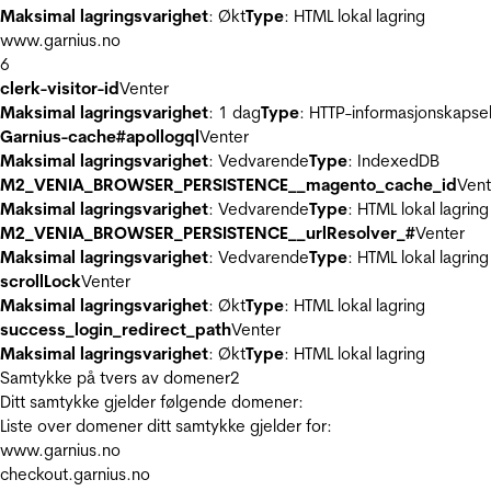
Maksimal lagringsvarighet
: Økt
Type
: HTML lokal lagring
www.garnius.no
6
clerk-visitor-id
Venter
Maksimal lagringsvarighet
: 1 dag
Type
: HTTP-informasjonskapse
Garnius-cache#apollogql
Venter
Maksimal lagringsvarighet
: Vedvarende
Type
: IndexedDB
M2_VENIA_BROWSER_PERSISTENCE__magento_cache_id
Vent
Maksimal lagringsvarighet
: Vedvarende
Type
: HTML lokal lagring
M2_VENIA_BROWSER_PERSISTENCE__urlResolver_#
Venter
Maksimal lagringsvarighet
: Vedvarende
Type
: HTML lokal lagring
scrollLock
Venter
Maksimal lagringsvarighet
: Økt
Type
: HTML lokal lagring
success_login_redirect_path
Venter
Maksimal lagringsvarighet
: Økt
Type
: HTML lokal lagring
Samtykke på tvers av domener
2
Ditt samtykke gjelder følgende domener:
Liste over domener ditt samtykke gjelder for:
www.garnius.no
checkout.garnius.no