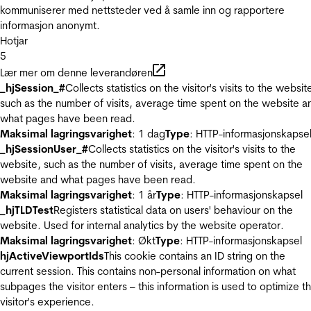
kommuniserer med nettsteder ved å samle inn og rapportere
informasjon anonymt.
Hotjar
5
Lær mer om denne leverandøren
_hjSession_#
Collects statistics on the visitor's visits to the websit
such as the number of visits, average time spent on the website a
what pages have been read.
Maksimal lagringsvarighet
: 1 dag
Type
: HTTP-informasjonskapse
_hjSessionUser_#
Collects statistics on the visitor's visits to the
website, such as the number of visits, average time spent on the
website and what pages have been read.
Maksimal lagringsvarighet
: 1 år
Type
: HTTP-informasjonskapsel
_hjTLDTest
Registers statistical data on users' behaviour on the
website. Used for internal analytics by the website operator.
Maksimal lagringsvarighet
: Økt
Type
: HTTP-informasjonskapsel
hjActiveViewportIds
This cookie contains an ID string on the
current session. This contains non-personal information on what
subpages the visitor enters – this information is used to optimize t
visitor's experience.