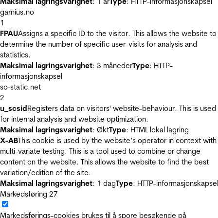
Maksimal lagringsvarighet
: 1 år
Type
: HTTP-informasjonskapsel
garnius.no
1
FPAU
Assigns a specific ID to the visitor. This allows the website to
determine the number of specific user-visits for analysis and
statistics.
Maksimal lagringsvarighet
: 3 måneder
Type
: HTTP-
informasjonskapsel
sc-static.net
2
u_scsid
Registers data on visitors' website-behaviour. This is used
for internal analysis and website optimization.
Maksimal lagringsvarighet
: Økt
Type
: HTML lokal lagring
X-AB
This cookie is used by the website’s operator in context with
multi-variate testing. This is a tool used to combine or change
content on the website. This allows the website to find the best
variation/edition of the site.
Maksimal lagringsvarighet
: 1 dag
Type
: HTTP-informasjonskapse
Markedsføring
27
Markedsførings-cookies brukes til å spore besøkende på