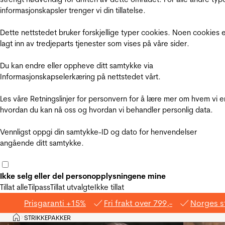
informasjonskapsler trenger vi din tillatelse.
Dette nettstedet bruker forskjellige typer cookies. Noen cookies 
lagt inn av tredjeparts tjenester som vises på våre sider.
Du kan endre eller oppheve ditt samtykke via
Informasjonskapselerkæring på nettstedet vårt.
Les våre Retningslinjer for personvern for å lære mer om hvem vi e
hvordan du kan nå oss og hvordan vi behandler personlig data.
Vennligst oppgi din samtykke-ID og dato for henvendelser
angående ditt samtykke.
Ikke selg eller del personopplysningene mine
Tillat alle
Tilpass
Tillat utvalgte
Ikke tillat
Prisgaranti +15%
Fri frakt over 799,-
Norges s
Hjem
STRIKKEPAKKER
>