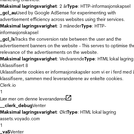
Maksimal lagringsvarighet
: 2 år
Type
: HTTP-informasjonskapsel
_gcl_au
Used by Google AdSense for experimenting with
advertisement efficiency across websites using their services.
Maksimal lagringsvarighet
: 3 måneder
Type
: HTTP-
informasjonskapsel
_gcl_ls
Tracks the conversion rate between the user and the
advertisement banners on the website - This serves to optimise th
relevance of the advertisements on the website.
Maksimal lagringsvarighet
: Vedvarende
Type
: HTML lokal lagring
Uklassifisert
8
Uklassifiserte cookies er informasjonskapsler som vi er i ferd med 
klassifisere, sammen med leverandørene av enkelte cookies.
Clerk.io
1
Lær mer om denne leverandøren
__clerk_debug
Venter
Maksimal lagringsvarighet
: Økt
Type
: HTML lokal lagring
assets.voyado.com
1
_vaS
Venter