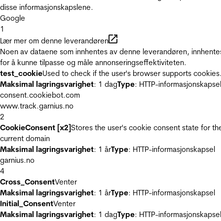
disse informasjonskapslene.
Google
1
Lær mer om denne leverandøren
Noen av dataene som innhentes av denne leverandøren, innhente
for å kunne tilpasse og måle annonseringseffektiviteten.
test_cookie
Used to check if the user's browser supports cookies
Maksimal lagringsvarighet
: 1 dag
Type
: HTTP-informasjonskapse
consent.cookiebot.com
www.track.garnius.no
2
CookieConsent [x2]
Stores the user's cookie consent state for th
current domain
Maksimal lagringsvarighet
: 1 år
Type
: HTTP-informasjonskapsel
garnius.no
4
Cross_Consent
Venter
Maksimal lagringsvarighet
: 1 år
Type
: HTTP-informasjonskapsel
Initial_Consent
Venter
Maksimal lagringsvarighet
: 1 dag
Type
: HTTP-informasjonskapse