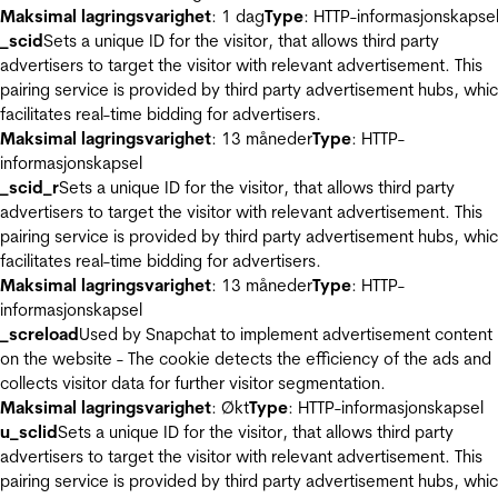
Maksimal lagringsvarighet
: 1 dag
Type
: HTTP-informasjonskapse
_scid
Sets a unique ID for the visitor, that allows third party
advertisers to target the visitor with relevant advertisement. This
pairing service is provided by third party advertisement hubs, whi
facilitates real-time bidding for advertisers.
Maksimal lagringsvarighet
: 13 måneder
Type
: HTTP-
informasjonskapsel
_scid_r
Sets a unique ID for the visitor, that allows third party
advertisers to target the visitor with relevant advertisement. This
pairing service is provided by third party advertisement hubs, whi
facilitates real-time bidding for advertisers.
Maksimal lagringsvarighet
: 13 måneder
Type
: HTTP-
informasjonskapsel
_screload
Used by Snapchat to implement advertisement content
on the website - The cookie detects the efficiency of the ads and
collects visitor data for further visitor segmentation.
Maksimal lagringsvarighet
: Økt
Type
: HTTP-informasjonskapsel
u_sclid
Sets a unique ID for the visitor, that allows third party
advertisers to target the visitor with relevant advertisement. This
pairing service is provided by third party advertisement hubs, whi