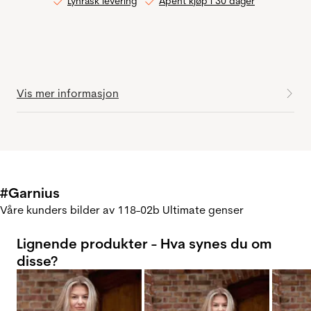
Lynrask levering
Åpent kjøp i 30 dager
Vis mer informasjon
#Garnius
Våre kunders bilder av 118-02b Ultimate genser
Lignende produkter - Hva synes du om
disse?