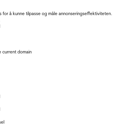
for å kunne tilpasse og måle annonseringseffektiviteten.
.
l
he current domain
l
l
sel