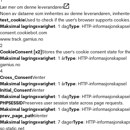
1
Lær mer om denne leverandøren
Noen av dataene som innhentes av denne leverandøren, innhentes 
test_cookie
Used to check if the user's browser supports cookies
Maksimal lagringsvarighet
: 1 dag
Type
: HTTP-informasjonskapse
consent.cookiebot.com
www.track.garnius.no
2
CookieConsent [x2]
Stores the user's cookie consent state for t
Maksimal lagringsvarighet
: 1 år
Type
: HTTP-informasjonskapsel
garnius.no
4
Cross_Consent
Venter
Maksimal lagringsvarighet
: 1 år
Type
: HTTP-informasjonskapsel
Initial_Consent
Venter
Maksimal lagringsvarighet
: 1 dag
Type
: HTTP-informasjonskapse
PHPSESSID
Preserves user session state across page requests.
Maksimal lagringsvarighet
: 1 dag
Type
: HTTP-informasjonskapse
prev_page_path
Venter
Maksimal lagringsvarighet
: 7 dager
Type
: HTTP-informasjonskap
sc-static.net