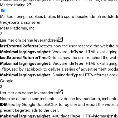
Markedsføring
27
Markedsførings-cookies brukes til å spore besøkende på nettstede
tredjeparts annonsører.
Meta Platforms, Inc.
3
Lær mer om denne leverandøren
lastExternalReferrer
Detects how the user reached the website by 
Maksimal lagringsvarighet
: Vedvarende
Type
: HTML lokal lagring
lastExternalReferrerTime
Detects how the user reached the websi
Maksimal lagringsvarighet
: Vedvarende
Type
: HTML lokal lagring
_fbp
Used by Facebook to deliver a series of advertisement product
Maksimal lagringsvarighet
: 3 måneder
Type
: HTTP-informasjonsk
Google
3
Lær mer om denne leverandøren
Noen av dataene som innhentes av denne leverandøren, innhentes 
IDE
Used by Google DoubleClick to register and report the website u
present targeted ads to the user.
Maksimal lagringsvarighet
: 400 dager
Type
: HTTP-informasjonsk