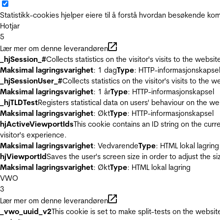
Statistikk-cookies hjelper eiere til å forstå hvordan besøkende 
Hotjar
5
Lær mer om denne leverandøren
_hjSession_#
Collects statistics on the visitor's visits to the we
Maksimal lagringsvarighet
: 1 dag
Type
: HTTP-informasjonskapse
_hjSessionUser_#
Collects statistics on the visitor's visits to t
Maksimal lagringsvarighet
: 1 år
Type
: HTTP-informasjonskapsel
_hjTLDTest
Registers statistical data on users' behaviour on the we
Maksimal lagringsvarighet
: Økt
Type
: HTTP-informasjonskapsel
hjActiveViewportIds
This cookie contains an ID string on the curr
visitor's experience.
Maksimal lagringsvarighet
: Vedvarende
Type
: HTML lokal lagring
hjViewportId
Saves the user's screen size in order to adjust the s
Maksimal lagringsvarighet
: Økt
Type
: HTML lokal lagring
VWO
3
Lær mer om denne leverandøren
_vwo_uuid_v2
This cookie is set to make split-tests on the websi