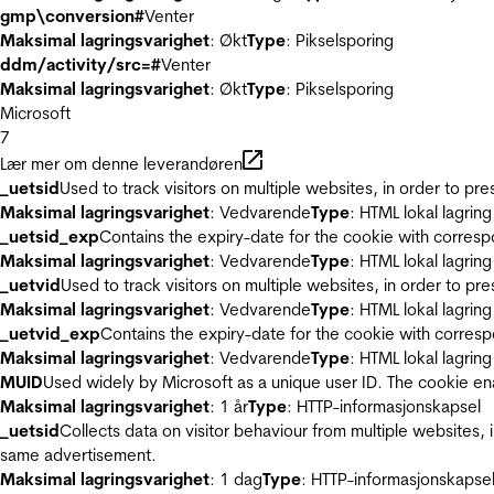
gmp\conversion#
Venter
Maksimal lagringsvarighet
: Økt
Type
: Pikselsporing
ddm/activity/src=#
Venter
Maksimal lagringsvarighet
: Økt
Type
: Pikselsporing
Microsoft
7
Lær mer om denne leverandøren
_uetsid
Used to track visitors on multiple websites, in order to pr
Maksimal lagringsvarighet
: Vedvarende
Type
: HTML lokal lagring
_uetsid_exp
Contains the expiry-date for the cookie with corres
Maksimal lagringsvarighet
: Vedvarende
Type
: HTML lokal lagring
_uetvid
Used to track visitors on multiple websites, in order to pr
Maksimal lagringsvarighet
: Vedvarende
Type
: HTML lokal lagring
_uetvid_exp
Contains the expiry-date for the cookie with corres
Maksimal lagringsvarighet
: Vedvarende
Type
: HTML lokal lagring
MUID
Used widely by Microsoft as a unique user ID. The cookie en
Maksimal lagringsvarighet
: 1 år
Type
: HTTP-informasjonskapsel
_uetsid
Collects data on visitor behaviour from multiple websites, 
same advertisement.
Maksimal lagringsvarighet
: 1 dag
Type
: HTTP-informasjonskapse