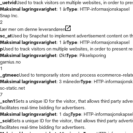
_uetvid
Used to track visitors on multiple websites, in order to pr
Maksimal lagringsvarighet
: 1 år
Type
: HTTP-informasjonskapsel
Snap Inc.
2
Lær mer om denne leverandøren
sc_at
Used by Snapchat to implement advertisement content on the w
Maksimal lagringsvarighet
: 1 år
Type
: HTTP-informasjonskapsel
p
Used to track visitors on multiple websites, in order to present 
Maksimal lagringsvarighet
: Økt
Type
: Pikselsporing
garnius.no
1
_gtmeec
Used to temporarily store and process ecommerce-related 
Maksimal lagringsvarighet
: 3 måneder
Type
: HTTP-informasjonsk
sc-static.net
7
_schn1
Sets a unique ID for the visitor, that allows third party adv
facilitates real-time bidding for advertisers.
Maksimal lagringsvarighet
: 1 dag
Type
: HTTP-informasjonskapse
_scid
Sets a unique ID for the visitor, that allows third party adver
facilitates real-time bidding for advertisers.