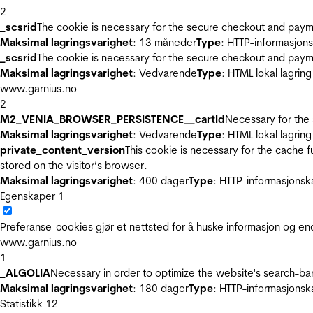
2
_scsrid
The cookie is necessary for the secure checkout and payme
Maksimal lagringsvarighet
: 13 måneder
Type
: HTTP-informasjon
_scsrid
The cookie is necessary for the secure checkout and payme
Maksimal lagringsvarighet
: Vedvarende
Type
: HTML lokal lagring
www.garnius.no
2
M2_VENIA_BROWSER_PERSISTENCE__cartId
Necessary for the 
Maksimal lagringsvarighet
: Vedvarende
Type
: HTML lokal lagring
private_content_version
This cookie is necessary for the cache 
stored on the visitor’s browser.
Maksimal lagringsvarighet
: 400 dager
Type
: HTTP-informasjonsk
Egenskaper
1
Preferanse-cookies gjør et nettsted for å huske informasjon og end
www.garnius.no
1
_ALGOLIA
Necessary in order to optimize the website's search-bar
Maksimal lagringsvarighet
: 180 dager
Type
: HTTP-informasjonsk
Statistikk
12