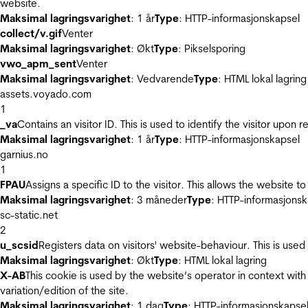
website.
Maksimal lagringsvarighet
: 1 år
Type
: HTTP-informasjonskapsel
collect/v.gif
Venter
Maksimal lagringsvarighet
: Økt
Type
: Pikselsporing
vwo_apm_sent
Venter
Maksimal lagringsvarighet
: Vedvarende
Type
: HTML lokal lagring
assets.voyado.com
1
_va
Contains an visitor ID. This is used to identify the visitor upon 
Maksimal lagringsvarighet
: 1 år
Type
: HTTP-informasjonskapsel
garnius.no
1
FPAU
Assigns a specific ID to the visitor. This allows the website to
Maksimal lagringsvarighet
: 3 måneder
Type
: HTTP-informasjonsk
sc-static.net
2
u_scsid
Registers data on visitors' website-behaviour. This is used 
Maksimal lagringsvarighet
: Økt
Type
: HTML lokal lagring
X-AB
This cookie is used by the website’s operator in context with 
variation/edition of the site.
Maksimal lagringsvarighet
: 1 dag
Type
: HTTP-informasjonskapse