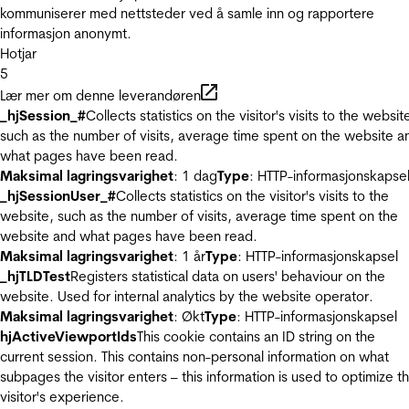
kommuniserer med nettsteder ved å samle inn og rapportere
informasjon anonymt.
Hotjar
5
Lær mer om denne leverandøren
_hjSession_#
Collects statistics on the visitor's visits to the websit
such as the number of visits, average time spent on the website a
what pages have been read.
Maksimal lagringsvarighet
: 1 dag
Type
: HTTP-informasjonskapse
_hjSessionUser_#
Collects statistics on the visitor's visits to the
website, such as the number of visits, average time spent on the
website and what pages have been read.
Maksimal lagringsvarighet
: 1 år
Type
: HTTP-informasjonskapsel
_hjTLDTest
Registers statistical data on users' behaviour on the
website. Used for internal analytics by the website operator.
Maksimal lagringsvarighet
: Økt
Type
: HTTP-informasjonskapsel
hjActiveViewportIds
This cookie contains an ID string on the
current session. This contains non-personal information on what
subpages the visitor enters – this information is used to optimize t
visitor's experience.