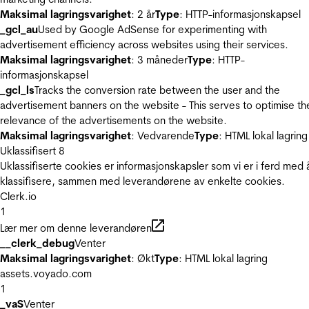
Maksimal lagringsvarighet
: 2 år
Type
: HTTP-informasjonskapsel
_gcl_au
Used by Google AdSense for experimenting with
advertisement efficiency across websites using their services.
Maksimal lagringsvarighet
: 3 måneder
Type
: HTTP-
informasjonskapsel
_gcl_ls
Tracks the conversion rate between the user and the
advertisement banners on the website - This serves to optimise th
relevance of the advertisements on the website.
Maksimal lagringsvarighet
: Vedvarende
Type
: HTML lokal lagring
Uklassifisert
8
Uklassifiserte cookies er informasjonskapsler som vi er i ferd med 
klassifisere, sammen med leverandørene av enkelte cookies.
Clerk.io
1
Lær mer om denne leverandøren
__clerk_debug
Venter
Maksimal lagringsvarighet
: Økt
Type
: HTML lokal lagring
assets.voyado.com
1
_vaS
Venter