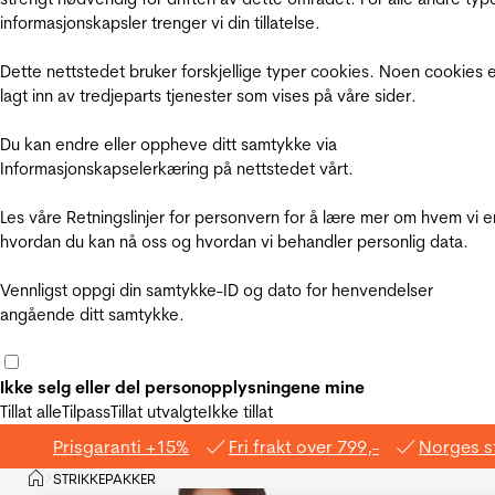
informasjonskapsler trenger vi din tillatelse.
Dette nettstedet bruker forskjellige typer cookies. Noen cookies 
lagt inn av tredjeparts tjenester som vises på våre sider.
Du kan endre eller oppheve ditt samtykke via
Informasjonskapselerkæring på nettstedet vårt.
Les våre Retningslinjer for personvern for å lære mer om hvem vi e
hvordan du kan nå oss og hvordan vi behandler personlig data.
Vennligst oppgi din samtykke-ID og dato for henvendelser
angående ditt samtykke.
Ikke selg eller del personopplysningene mine
Tillat alle
Tilpass
Tillat utvalgte
Ikke tillat
Prisgaranti +15%
Fri frakt over 799,-
Norges s
Hjem
STRIKKEPAKKER
>