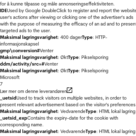
for å kunne tilpasse og måle annonseringseffektiviteten.
IDE
Used by Google DoubleClick to register and report the websit
user's actions after viewing or clicking one of the advertiser's ads
with the purpose of measuring the efficacy of an ad and to presen
targeted ads to the user.
Maksimal lagringsvarighet
: 400 dager
Type
: HTTP-
informasjonskapsel
gmp\conversion#
Venter
Maksimal lagringsvarighet
: Økt
Type
: Pikselsporing
ddm/activity/src=#
Venter
Maksimal lagringsvarighet
: Økt
Type
: Pikselsporing
Microsoft
7
Lær mer om denne leverandøren
_uetsid
Used to track visitors on multiple websites, in order to
present relevant advertisement based on the visitor's preferences
Maksimal lagringsvarighet
: Vedvarende
Type
: HTML lokal lagring
_uetsid_exp
Contains the expiry-date for the cookie with
corresponding name.
Maksimal lagringsvarighet
: Vedvarende
Type
: HTML lokal lagring