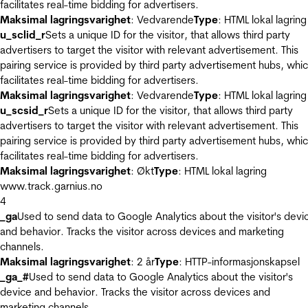
facilitates real-time bidding for advertisers.
Maksimal lagringsvarighet
: Vedvarende
Type
: HTML lokal lagring
u_sclid_r
Sets a unique ID for the visitor, that allows third party
advertisers to target the visitor with relevant advertisement. This
pairing service is provided by third party advertisement hubs, whi
facilitates real-time bidding for advertisers.
Maksimal lagringsvarighet
: Vedvarende
Type
: HTML lokal lagring
u_scsid_r
Sets a unique ID for the visitor, that allows third party
advertisers to target the visitor with relevant advertisement. This
pairing service is provided by third party advertisement hubs, whi
facilitates real-time bidding for advertisers.
Maksimal lagringsvarighet
: Økt
Type
: HTML lokal lagring
www.track.garnius.no
4
_ga
Used to send data to Google Analytics about the visitor's devi
and behavior. Tracks the visitor across devices and marketing
channels.
Maksimal lagringsvarighet
: 2 år
Type
: HTTP-informasjonskapsel
_ga_#
Used to send data to Google Analytics about the visitor's
device and behavior. Tracks the visitor across devices and
marketing channels.