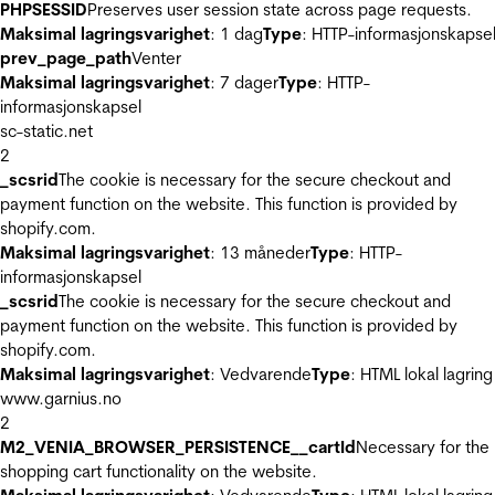
PHPSESSID
Preserves user session state across page requests.
Maksimal lagringsvarighet
: 1 dag
Type
: HTTP-informasjonskapse
prev_page_path
Venter
Maksimal lagringsvarighet
: 7 dager
Type
: HTTP-
informasjonskapsel
sc-static.net
2
_scsrid
The cookie is necessary for the secure checkout and
payment function on the website. This function is provided by
shopify.com.
Maksimal lagringsvarighet
: 13 måneder
Type
: HTTP-
informasjonskapsel
_scsrid
The cookie is necessary for the secure checkout and
payment function on the website. This function is provided by
shopify.com.
Maksimal lagringsvarighet
: Vedvarende
Type
: HTML lokal lagring
www.garnius.no
2
M2_VENIA_BROWSER_PERSISTENCE__cartId
Necessary for the
shopping cart functionality on the website.