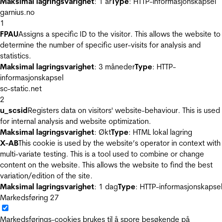
Maksimal lagringsvarighet
: 1 år
Type
: HTTP-informasjonskapsel
garnius.no
1
FPAU
Assigns a specific ID to the visitor. This allows the website to
determine the number of specific user-visits for analysis and
statistics.
Maksimal lagringsvarighet
: 3 måneder
Type
: HTTP-
informasjonskapsel
sc-static.net
2
u_scsid
Registers data on visitors' website-behaviour. This is used
for internal analysis and website optimization.
Maksimal lagringsvarighet
: Økt
Type
: HTML lokal lagring
X-AB
This cookie is used by the website’s operator in context with
multi-variate testing. This is a tool used to combine or change
content on the website. This allows the website to find the best
variation/edition of the site.
Maksimal lagringsvarighet
: 1 dag
Type
: HTTP-informasjonskapse
Markedsføring
27
Markedsførings-cookies brukes til å spore besøkende på