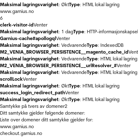
Maksimal lagringsvarighet
: Økt
Type
: HTML lokal lagring
www.garnius.no
6
clerk-visitor-id
Venter
Maksimal lagringsvarighet
: 1 dag
Type
: HTTP-informasjonskapse
Garnius-cache#apollogql
Venter
Maksimal lagringsvarighet
: Vedvarende
Type
: IndexedDB
M2_VENIA_BROWSER_PERSISTENCE__magento_cache_id
Vent
Maksimal lagringsvarighet
: Vedvarende
Type
: HTML lokal lagring
M2_VENIA_BROWSER_PERSISTENCE__urlResolver_#
Venter
Maksimal lagringsvarighet
: Vedvarende
Type
: HTML lokal lagring
scrollLock
Venter
Maksimal lagringsvarighet
: Økt
Type
: HTML lokal lagring
success_login_redirect_path
Venter
Maksimal lagringsvarighet
: Økt
Type
: HTML lokal lagring
Samtykke på tvers av domener
2
Ditt samtykke gjelder følgende domener:
Liste over domener ditt samtykke gjelder for:
www.garnius.no
checkout.garnius.no