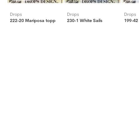
Drops
Drops
Drops
222-20 Mariposa topp
230-1 White Sails
199-42