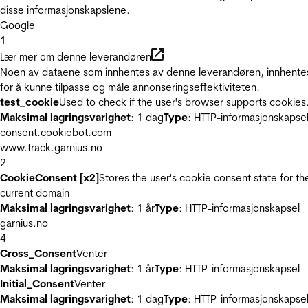
disse informasjonskapslene.
Google
1
Lær mer om denne leverandøren
Noen av dataene som innhentes av denne leverandøren, innhente
for å kunne tilpasse og måle annonseringseffektiviteten.
test_cookie
Used to check if the user's browser supports cookies
Maksimal lagringsvarighet
: 1 dag
Type
: HTTP-informasjonskapse
consent.cookiebot.com
www.track.garnius.no
2
CookieConsent [x2]
Stores the user's cookie consent state for th
current domain
Maksimal lagringsvarighet
: 1 år
Type
: HTTP-informasjonskapsel
garnius.no
4
Cross_Consent
Venter
Maksimal lagringsvarighet
: 1 år
Type
: HTTP-informasjonskapsel
Initial_Consent
Venter
Maksimal lagringsvarighet
: 1 dag
Type
: HTTP-informasjonskapse