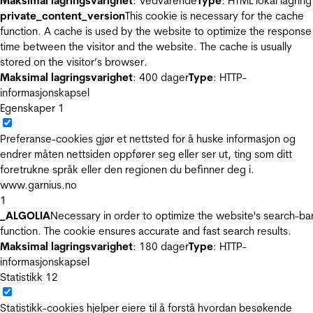
Maksimal lagringsvarighet
: Vedvarende
Type
: HTML lokal lagring
private_content_version
This cookie is necessary for the cache
function. A cache is used by the website to optimize the response
time between the visitor and the website. The cache is usually
stored on the visitor’s browser.
Maksimal lagringsvarighet
: 400 dager
Type
: HTTP-
informasjonskapsel
Egenskaper
1
Preferanse-cookies gjør et nettsted for å huske informasjon og
endrer måten nettsiden oppfører seg eller ser ut, ting som ditt
foretrukne språk eller den regionen du befinner deg i.
www.garnius.no
1
_ALGOLIA
Necessary in order to optimize the website's search-ba
function. The cookie ensures accurate and fast search results.
Maksimal lagringsvarighet
: 180 dager
Type
: HTTP-
informasjonskapsel
Statistikk
12
Statistikk-cookies hjelper eiere til å forstå hvordan besøkende