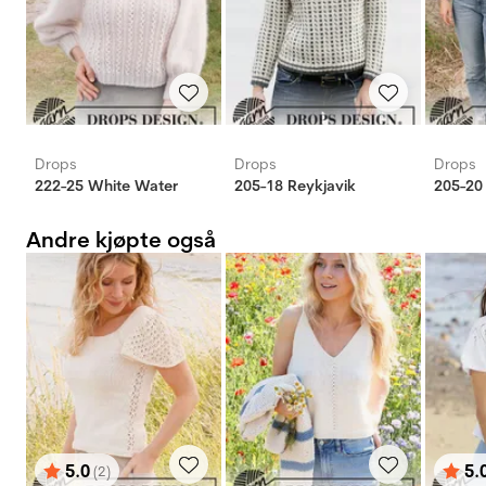
Drops
Drops
Drops
222-25 White Water
205-18 Reykjavik
205-20
Andre kjøpte også
5.0
5.
(2)
Karakter:
av 5 mulige
Karak
av 5 