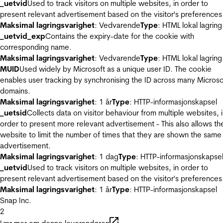
_uetvid
Used to track visitors on multiple websites, in order to
present relevant advertisement based on the visitor's preferences
Maksimal lagringsvarighet
: Vedvarende
Type
: HTML lokal lagring
_uetvid_exp
Contains the expiry-date for the cookie with
corresponding name.
Maksimal lagringsvarighet
: Vedvarende
Type
: HTML lokal lagring
MUID
Used widely by Microsoft as a unique user ID. The cookie
enables user tracking by synchronising the ID across many Microso
domains.
Maksimal lagringsvarighet
: 1 år
Type
: HTTP-informasjonskapsel
_uetsid
Collects data on visitor behaviour from multiple websites, 
order to present more relevant advertisement - This also allows th
website to limit the number of times that they are shown the same
advertisement.
Maksimal lagringsvarighet
: 1 dag
Type
: HTTP-informasjonskapse
_uetvid
Used to track visitors on multiple websites, in order to
present relevant advertisement based on the visitor's preferences
Maksimal lagringsvarighet
: 1 år
Type
: HTTP-informasjonskapsel
Snap Inc.
2