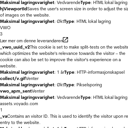
Maksimal lagringsvarighet
: Vedvarende
Type
: HTML lokal lagring
hjViewportId
Saves the user's screen size in order to adjust the si
of images on the website.
Maksimal lagringsvarighet
: Økt
Type
: HTML lokal lagring
VWO
3
Lær mer om denne leverandøren
_vwo_uuid_v2
This cookie is set to make split-tests on the websit
which optimizes the website's relevance towards the visitor – the
cookie can also be set to improve the visitor's experience on a
website.
Maksimal lagringsvarighet
: 1 år
Type
: HTTP-informasjonskapsel
collect/v.gif
Venter
Maksimal lagringsvarighet
: Økt
Type
: Pikselsporing
vwo_apm_sent
Venter
Maksimal lagringsvarighet
: Vedvarende
Type
: HTML lokal lagring
assets.voyado.com
1
_va
Contains an visitor ID. This is used to identify the visitor upon r
entry to the website.