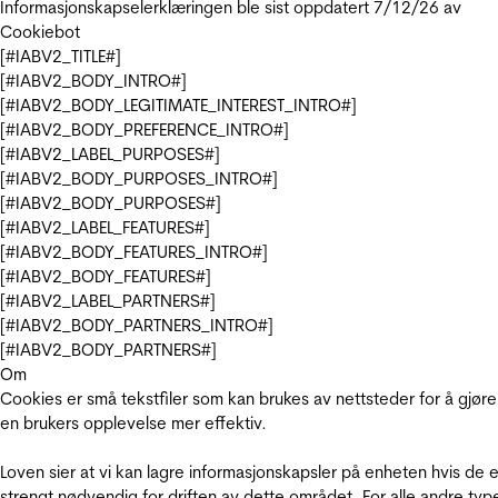
Informasjonskapselerklæringen ble sist oppdatert 7/12/26 av
Cookiebot
[#IABV2_TITLE#]
[#IABV2_BODY_INTRO#]
[#IABV2_BODY_LEGITIMATE_INTEREST_INTRO#]
[#IABV2_BODY_PREFERENCE_INTRO#]
[#IABV2_LABEL_PURPOSES#]
[#IABV2_BODY_PURPOSES_INTRO#]
[#IABV2_BODY_PURPOSES#]
[#IABV2_LABEL_FEATURES#]
[#IABV2_BODY_FEATURES_INTRO#]
[#IABV2_BODY_FEATURES#]
[#IABV2_LABEL_PARTNERS#]
[#IABV2_BODY_PARTNERS_INTRO#]
[#IABV2_BODY_PARTNERS#]
Om
Cookies er små tekstfiler som kan brukes av nettsteder for å gjøre
en brukers opplevelse mer effektiv.
Loven sier at vi kan lagre informasjonskapsler på enheten hvis de e
strengt nødvendig for driften av dette området. For alle andre typ