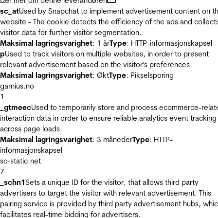
Lær mer om denne leverandøren
sc_at
Used by Snapchat to implement advertisement content on t
website - The cookie detects the efficiency of the ads and collect
visitor data for further visitor segmentation.
Maksimal lagringsvarighet
: 1 år
Type
: HTTP-informasjonskapsel
p
Used to track visitors on multiple websites, in order to present
relevant advertisement based on the visitor's preferences.
Maksimal lagringsvarighet
: Økt
Type
: Pikselsporing
garnius.no
1
_gtmeec
Used to temporarily store and process ecommerce-relat
interaction data in order to ensure reliable analytics event tracking
across page loads.
Maksimal lagringsvarighet
: 3 måneder
Type
: HTTP-
informasjonskapsel
sc-static.net
7
_schn1
Sets a unique ID for the visitor, that allows third party
advertisers to target the visitor with relevant advertisement. This
pairing service is provided by third party advertisement hubs, whi
facilitates real-time bidding for advertisers.