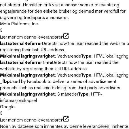
nettsteder. Hensikten er å vise annonser som er relevante og
engasjerende for den enkelte bruker og dermed mer verdifull for
utgivere og tredjeparts annonsører.
Meta Platforms, Inc.
3
Lær mer om denne leverandøren
lastExternalReferrer
Detects how the user reached the website 
registering their last URL-address.
Maksimal lagringsvarighet
: Vedvarende
Type
: HTML lokal lagring
lastExternalReferrerTime
Detects how the user reached the
website by registering their last URL-address.
Maksimal lagringsvarighet
: Vedvarende
Type
: HTML lokal lagring
_fbp
Used by Facebook to deliver a series of advertisement
products such as real time bidding from third party advertisers.
Maksimal lagringsvarighet
: 3 måneder
Type
: HTTP-
informasjonskapsel
Google
3
Lær mer om denne leverandøren
Noen av dataene som innhentes av denne leverandøren, innhente