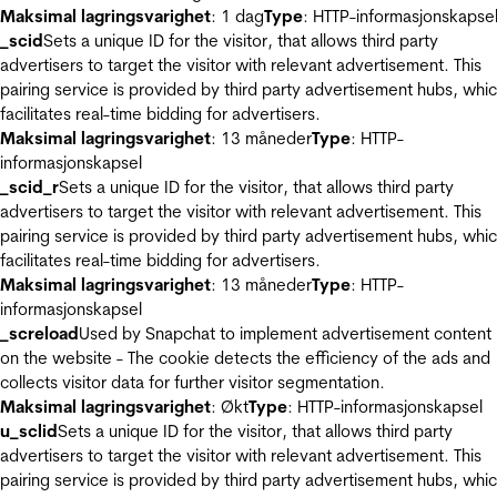
Maksimal lagringsvarighet
: 1 dag
Type
: HTTP-informasjonskapse
_scid
Sets a unique ID for the visitor, that allows third party
advertisers to target the visitor with relevant advertisement. This
pairing service is provided by third party advertisement hubs, whi
facilitates real-time bidding for advertisers.
Maksimal lagringsvarighet
: 13 måneder
Type
: HTTP-
informasjonskapsel
_scid_r
Sets a unique ID for the visitor, that allows third party
advertisers to target the visitor with relevant advertisement. This
pairing service is provided by third party advertisement hubs, whi
facilitates real-time bidding for advertisers.
Maksimal lagringsvarighet
: 13 måneder
Type
: HTTP-
informasjonskapsel
_screload
Used by Snapchat to implement advertisement content
on the website - The cookie detects the efficiency of the ads and
collects visitor data for further visitor segmentation.
Maksimal lagringsvarighet
: Økt
Type
: HTTP-informasjonskapsel
u_sclid
Sets a unique ID for the visitor, that allows third party
advertisers to target the visitor with relevant advertisement. This
pairing service is provided by third party advertisement hubs, whi