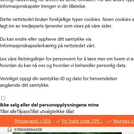
informasjonskapsler trenger vi din tillatelse.
Dette nettstedet bruker forskjellige typer cookies. Noen cookies 
lagt inn av tredjeparts tjenester som vises på våre sider.
Du kan endre eller oppheve ditt samtykke via
Informasjonskapselerkæring på nettstedet vårt.
Les våre Retningslinjer for personvern for å lære mer om hvem vi e
hvordan du kan nå oss og hvordan vi behandler personlig data.
Vennligst oppgi din samtykke-ID og dato for henvendelser
angående ditt samtykke.
Ikke selg eller del personopplysningene mine
Tillat alle
Tilpass
Tillat utvalgte
Ikke tillat
Prisgaranti +15%
Fri frakt over 799,-
Norges s
Hjem
STRIKKEPAKKER
>