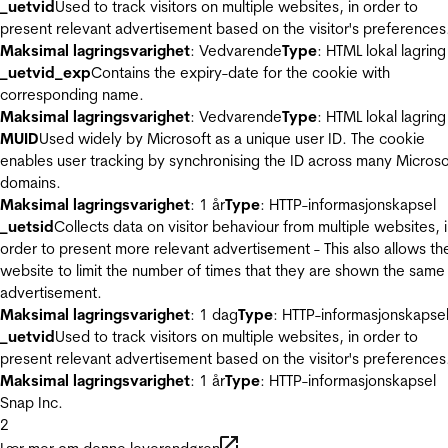
_uetvid
Used to track visitors on multiple websites, in order to
present relevant advertisement based on the visitor's preferences
Maksimal lagringsvarighet
: Vedvarende
Type
: HTML lokal lagring
_uetvid_exp
Contains the expiry-date for the cookie with
corresponding name.
Maksimal lagringsvarighet
: Vedvarende
Type
: HTML lokal lagring
MUID
Used widely by Microsoft as a unique user ID. The cookie
enables user tracking by synchronising the ID across many Microso
domains.
Maksimal lagringsvarighet
: 1 år
Type
: HTTP-informasjonskapsel
_uetsid
Collects data on visitor behaviour from multiple websites, 
order to present more relevant advertisement - This also allows th
website to limit the number of times that they are shown the same
advertisement.
Maksimal lagringsvarighet
: 1 dag
Type
: HTTP-informasjonskapse
_uetvid
Used to track visitors on multiple websites, in order to
present relevant advertisement based on the visitor's preferences
Maksimal lagringsvarighet
: 1 år
Type
: HTTP-informasjonskapsel
Snap Inc.
2