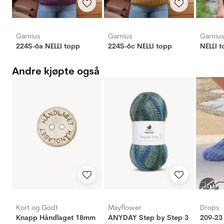
Garnius
Garnius
Garniu
224S-6a NELLI topp
224S-6c NELLI topp
NELLI t
Andre kjøpte også
Kort og Godt
Mayflower
Drops
Knapp Håndlaget 18mm
ANYDAY Step by Step 3
209-23 