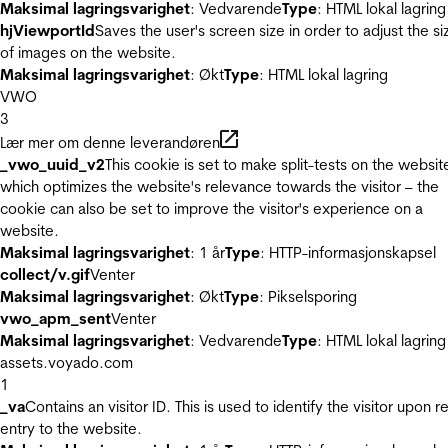
Maksimal lagringsvarighet
: Vedvarende
Type
: HTML lokal lagring
hjViewportId
Saves the user's screen size in order to adjust the si
of images on the website.
Maksimal lagringsvarighet
: Økt
Type
: HTML lokal lagring
VWO
3
Lær mer om denne leverandøren
_vwo_uuid_v2
This cookie is set to make split-tests on the websit
which optimizes the website's relevance towards the visitor – the
cookie can also be set to improve the visitor's experience on a
website.
Maksimal lagringsvarighet
: 1 år
Type
: HTTP-informasjonskapsel
collect/v.gif
Venter
Maksimal lagringsvarighet
: Økt
Type
: Pikselsporing
vwo_apm_sent
Venter
Maksimal lagringsvarighet
: Vedvarende
Type
: HTML lokal lagring
assets.voyado.com
1
_va
Contains an visitor ID. This is used to identify the visitor upon r
entry to the website.