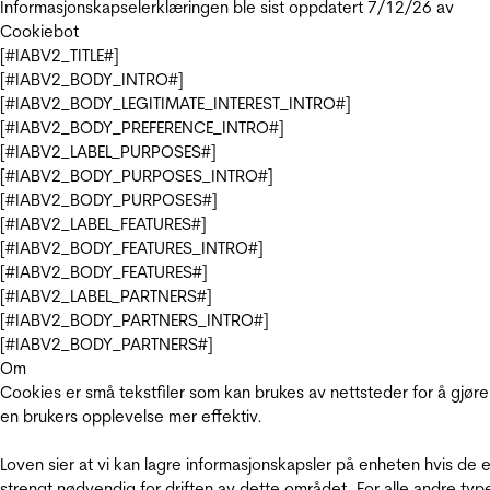
Informasjonskapselerklæringen ble sist oppdatert 7/12/26 av
Cookiebot
[#IABV2_TITLE#]
[#IABV2_BODY_INTRO#]
[#IABV2_BODY_LEGITIMATE_INTEREST_INTRO#]
[#IABV2_BODY_PREFERENCE_INTRO#]
[#IABV2_LABEL_PURPOSES#]
[#IABV2_BODY_PURPOSES_INTRO#]
[#IABV2_BODY_PURPOSES#]
[#IABV2_LABEL_FEATURES#]
[#IABV2_BODY_FEATURES_INTRO#]
[#IABV2_BODY_FEATURES#]
[#IABV2_LABEL_PARTNERS#]
[#IABV2_BODY_PARTNERS_INTRO#]
[#IABV2_BODY_PARTNERS#]
Om
Cookies er små tekstfiler som kan brukes av nettsteder for å gjøre
en brukers opplevelse mer effektiv.
Loven sier at vi kan lagre informasjonskapsler på enheten hvis de e
strengt nødvendig for driften av dette området. For alle andre typ