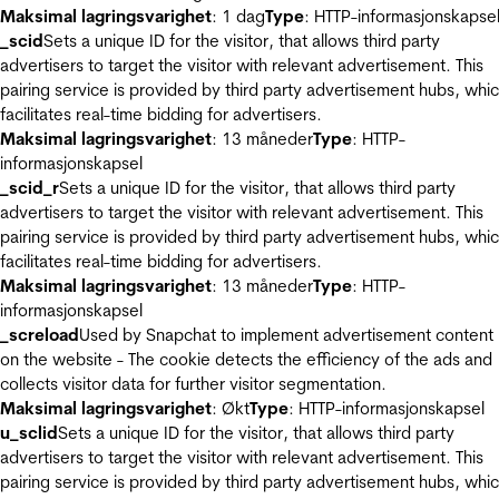
Maksimal lagringsvarighet
: 1 dag
Type
: HTTP-informasjonskapse
_scid
Sets a unique ID for the visitor, that allows third party
advertisers to target the visitor with relevant advertisement. This
pairing service is provided by third party advertisement hubs, whi
facilitates real-time bidding for advertisers.
Maksimal lagringsvarighet
: 13 måneder
Type
: HTTP-
informasjonskapsel
_scid_r
Sets a unique ID for the visitor, that allows third party
advertisers to target the visitor with relevant advertisement. This
pairing service is provided by third party advertisement hubs, whi
facilitates real-time bidding for advertisers.
Maksimal lagringsvarighet
: 13 måneder
Type
: HTTP-
informasjonskapsel
_screload
Used by Snapchat to implement advertisement content
on the website - The cookie detects the efficiency of the ads and
collects visitor data for further visitor segmentation.
Maksimal lagringsvarighet
: Økt
Type
: HTTP-informasjonskapsel
u_sclid
Sets a unique ID for the visitor, that allows third party
advertisers to target the visitor with relevant advertisement. This
pairing service is provided by third party advertisement hubs, whi