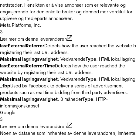
nettsteder. Hensikten er å vise annonser som er relevante og
engasjerende for den enkelte bruker og dermed mer verdifull for
utgivere og tredjeparts annonsører.
Meta Platforms, Inc.
3
Lær mer om denne leverandøren
lastExternalReferrer
Detects how the user reached the website 
registering their last URL-address.
Maksimal lagringsvarighet
: Vedvarende
Type
: HTML lokal lagring
lastExternalReferrerTime
Detects how the user reached the
website by registering their last URL-address.
Maksimal lagringsvarighet
: Vedvarende
Type
: HTML lokal lagring
_fbp
Used by Facebook to deliver a series of advertisement
products such as real time bidding from third party advertisers.
Maksimal lagringsvarighet
: 3 måneder
Type
: HTTP-
informasjonskapsel
Google
3
Lær mer om denne leverandøren
Noen av dataene som innhentes av denne leverandøren, innhente