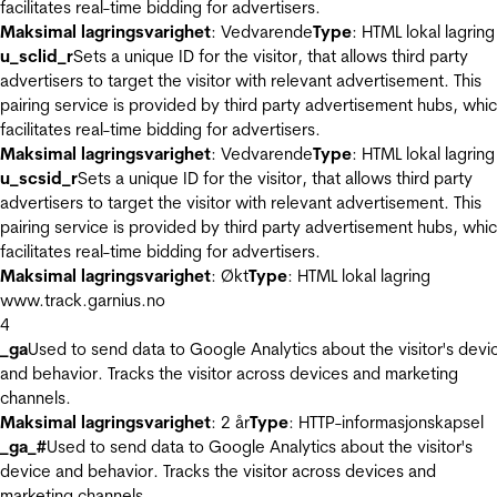
facilitates real-time bidding for advertisers.
Maksimal lagringsvarighet
: Vedvarende
Type
: HTML lokal lagring
u_sclid_r
Sets a unique ID for the visitor, that allows third party
advertisers to target the visitor with relevant advertisement. This
pairing service is provided by third party advertisement hubs, whi
facilitates real-time bidding for advertisers.
Maksimal lagringsvarighet
: Vedvarende
Type
: HTML lokal lagring
u_scsid_r
Sets a unique ID for the visitor, that allows third party
advertisers to target the visitor with relevant advertisement. This
pairing service is provided by third party advertisement hubs, whi
facilitates real-time bidding for advertisers.
Maksimal lagringsvarighet
: Økt
Type
: HTML lokal lagring
www.track.garnius.no
4
_ga
Used to send data to Google Analytics about the visitor's devi
and behavior. Tracks the visitor across devices and marketing
channels.
Maksimal lagringsvarighet
: 2 år
Type
: HTTP-informasjonskapsel
_ga_#
Used to send data to Google Analytics about the visitor's
device and behavior. Tracks the visitor across devices and
marketing channels.