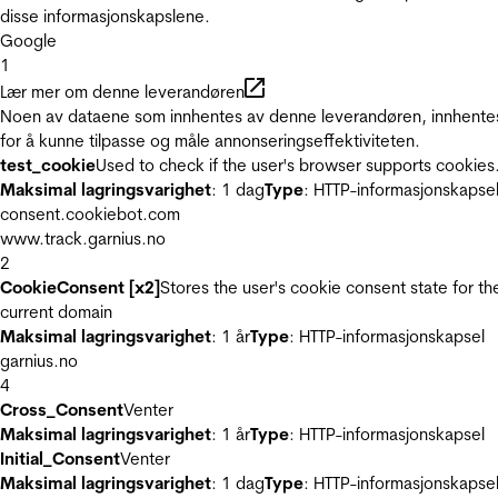
disse informasjonskapslene.
Google
1
Lær mer om denne leverandøren
Noen av dataene som innhentes av denne leverandøren, innhente
for å kunne tilpasse og måle annonseringseffektiviteten.
test_cookie
Used to check if the user's browser supports cookies
Maksimal lagringsvarighet
: 1 dag
Type
: HTTP-informasjonskapse
consent.cookiebot.com
www.track.garnius.no
2
CookieConsent [x2]
Stores the user's cookie consent state for th
current domain
Maksimal lagringsvarighet
: 1 år
Type
: HTTP-informasjonskapsel
garnius.no
4
Cross_Consent
Venter
Maksimal lagringsvarighet
: 1 år
Type
: HTTP-informasjonskapsel
Initial_Consent
Venter
Maksimal lagringsvarighet
: 1 dag
Type
: HTTP-informasjonskapse