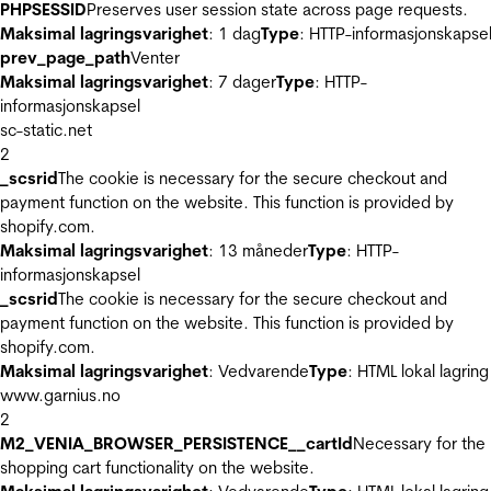
PHPSESSID
Preserves user session state across page requests.
Maksimal lagringsvarighet
: 1 dag
Type
: HTTP-informasjonskapse
prev_page_path
Venter
Maksimal lagringsvarighet
: 7 dager
Type
: HTTP-
informasjonskapsel
sc-static.net
2
_scsrid
The cookie is necessary for the secure checkout and
payment function on the website. This function is provided by
shopify.com.
Maksimal lagringsvarighet
: 13 måneder
Type
: HTTP-
informasjonskapsel
_scsrid
The cookie is necessary for the secure checkout and
payment function on the website. This function is provided by
shopify.com.
Maksimal lagringsvarighet
: Vedvarende
Type
: HTML lokal lagring
www.garnius.no
2
M2_VENIA_BROWSER_PERSISTENCE__cartId
Necessary for the
shopping cart functionality on the website.