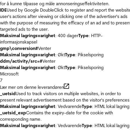
for å kunne tilpasse og måle annonseringseffektiviteten.
IDE
Used by Google DoubleClick to register and report the websit
user's actions after viewing or clicking one of the advertiser's ads
with the purpose of measuring the efficacy of an ad and to presen
targeted ads to the user.
Maksimal lagringsvarighet
: 400 dager
Type
: HTTP-
informasjonskapsel
gmp\conversion#
Venter
Maksimal lagringsvarighet
: Økt
Type
: Pikselsporing
ddm/activity/src=#
Venter
Maksimal lagringsvarighet
: Økt
Type
: Pikselsporing
Microsoft
7
Lær mer om denne leverandøren
_uetsid
Used to track visitors on multiple websites, in order to
present relevant advertisement based on the visitor's preferences
Maksimal lagringsvarighet
: Vedvarende
Type
: HTML lokal lagring
_uetsid_exp
Contains the expiry-date for the cookie with
corresponding name.
Maksimal lagringsvarighet
: Vedvarende
Type
: HTML lokal lagring