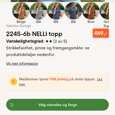
Beige
Blå
Blå
Blå
Brun
Grønn
Garnius Design
Fra
224S-6b NELLI topp
469
,-
Vanskelighetsgrad:
★★
(2 av 5)
Strikkefasthet, pinne og fremgangsmåte: se
produktdetaljer nedenfor.
Vis mer informasjon
Medlemmer tjener
938 poeng
på dette kjøpet.
Les
mer
Velg størrelse og farge