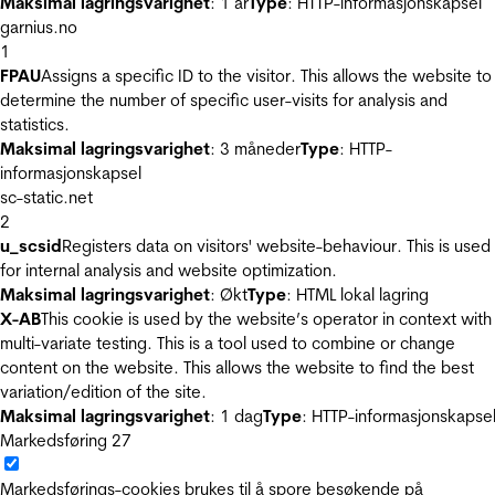
Maksimal lagringsvarighet
: 1 år
Type
: HTTP-informasjonskapsel
garnius.no
1
FPAU
Assigns a specific ID to the visitor. This allows the website to
determine the number of specific user-visits for analysis and
statistics.
Maksimal lagringsvarighet
: 3 måneder
Type
: HTTP-
informasjonskapsel
sc-static.net
2
u_scsid
Registers data on visitors' website-behaviour. This is used
for internal analysis and website optimization.
Maksimal lagringsvarighet
: Økt
Type
: HTML lokal lagring
X-AB
This cookie is used by the website’s operator in context with
multi-variate testing. This is a tool used to combine or change
content on the website. This allows the website to find the best
variation/edition of the site.
Maksimal lagringsvarighet
: 1 dag
Type
: HTTP-informasjonskapse
Markedsføring
27
Markedsførings-cookies brukes til å spore besøkende på