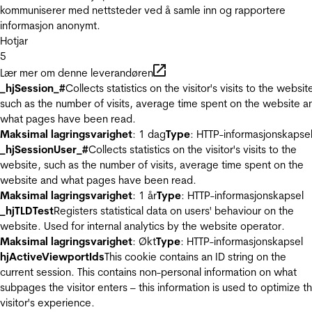
kommuniserer med nettsteder ved å samle inn og rapportere
informasjon anonymt.
Hotjar
5
Lær mer om denne leverandøren
_hjSession_#
Collects statistics on the visitor's visits to the websit
such as the number of visits, average time spent on the website a
what pages have been read.
Maksimal lagringsvarighet
: 1 dag
Type
: HTTP-informasjonskapse
_hjSessionUser_#
Collects statistics on the visitor's visits to the
website, such as the number of visits, average time spent on the
website and what pages have been read.
Maksimal lagringsvarighet
: 1 år
Type
: HTTP-informasjonskapsel
_hjTLDTest
Registers statistical data on users' behaviour on the
website. Used for internal analytics by the website operator.
Maksimal lagringsvarighet
: Økt
Type
: HTTP-informasjonskapsel
hjActiveViewportIds
This cookie contains an ID string on the
current session. This contains non-personal information on what
subpages the visitor enters – this information is used to optimize t
visitor's experience.