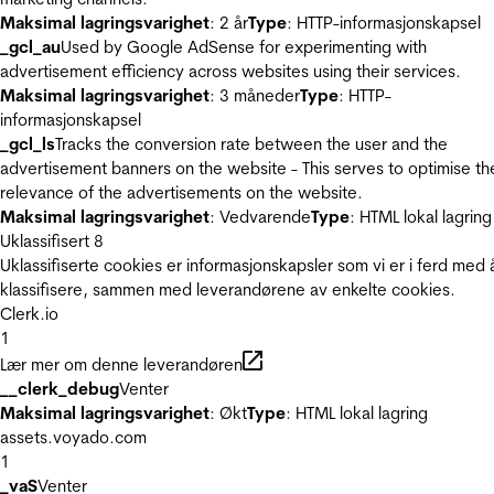
Maksimal lagringsvarighet
: 2 år
Type
: HTTP-informasjonskapsel
_gcl_au
Used by Google AdSense for experimenting with
advertisement efficiency across websites using their services.
Maksimal lagringsvarighet
: 3 måneder
Type
: HTTP-
informasjonskapsel
_gcl_ls
Tracks the conversion rate between the user and the
advertisement banners on the website - This serves to optimise th
relevance of the advertisements on the website.
Maksimal lagringsvarighet
: Vedvarende
Type
: HTML lokal lagring
Uklassifisert
8
Uklassifiserte cookies er informasjonskapsler som vi er i ferd med 
klassifisere, sammen med leverandørene av enkelte cookies.
Clerk.io
1
Lær mer om denne leverandøren
__clerk_debug
Venter
Maksimal lagringsvarighet
: Økt
Type
: HTML lokal lagring
assets.voyado.com
1
_vaS
Venter