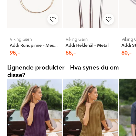
Viking Garn
Viking Garn
Viking 
Addi Rundpinne - Messing
Addi Heklenål - Metall
95
,-
55
,-
80
,-
Lignende produkter - Hva synes du om
disse?