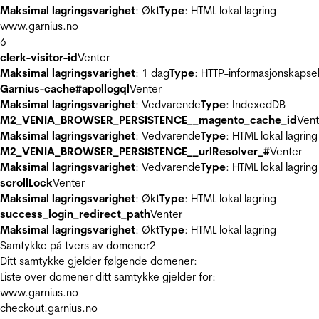
Maksimal lagringsvarighet
: Økt
Type
: HTML lokal lagring
www.garnius.no
6
clerk-visitor-id
Venter
Maksimal lagringsvarighet
: 1 dag
Type
: HTTP-informasjonskapse
Garnius-cache#apollogql
Venter
Maksimal lagringsvarighet
: Vedvarende
Type
: IndexedDB
M2_VENIA_BROWSER_PERSISTENCE__magento_cache_id
Vent
Maksimal lagringsvarighet
: Vedvarende
Type
: HTML lokal lagring
M2_VENIA_BROWSER_PERSISTENCE__urlResolver_#
Venter
Maksimal lagringsvarighet
: Vedvarende
Type
: HTML lokal lagring
scrollLock
Venter
Maksimal lagringsvarighet
: Økt
Type
: HTML lokal lagring
success_login_redirect_path
Venter
Maksimal lagringsvarighet
: Økt
Type
: HTML lokal lagring
Samtykke på tvers av domener
2
Ditt samtykke gjelder følgende domener:
Liste over domener ditt samtykke gjelder for:
www.garnius.no
checkout.garnius.no