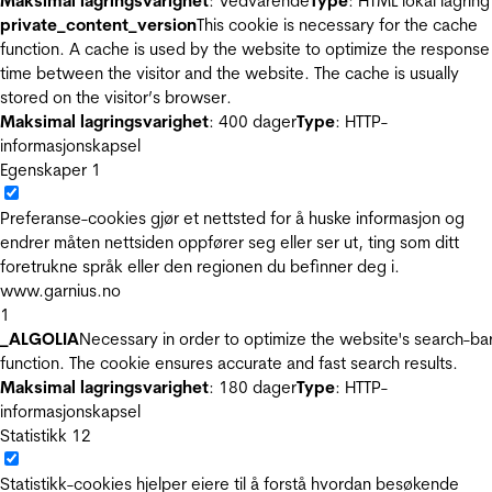
Maksimal lagringsvarighet
: Vedvarende
Type
: HTML lokal lagring
private_content_version
This cookie is necessary for the cache
function. A cache is used by the website to optimize the response
time between the visitor and the website. The cache is usually
stored on the visitor’s browser.
Maksimal lagringsvarighet
: 400 dager
Type
: HTTP-
informasjonskapsel
Egenskaper
1
Preferanse-cookies gjør et nettsted for å huske informasjon og
endrer måten nettsiden oppfører seg eller ser ut, ting som ditt
foretrukne språk eller den regionen du befinner deg i.
www.garnius.no
1
_ALGOLIA
Necessary in order to optimize the website's search-ba
function. The cookie ensures accurate and fast search results.
Maksimal lagringsvarighet
: 180 dager
Type
: HTTP-
informasjonskapsel
Statistikk
12
Statistikk-cookies hjelper eiere til å forstå hvordan besøkende