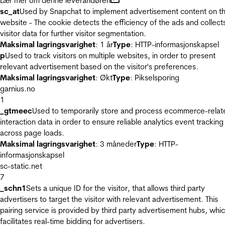
Lær mer om denne leverandøren
sc_at
Used by Snapchat to implement advertisement content on t
website - The cookie detects the efficiency of the ads and collect
visitor data for further visitor segmentation.
Maksimal lagringsvarighet
: 1 år
Type
: HTTP-informasjonskapsel
p
Used to track visitors on multiple websites, in order to present
relevant advertisement based on the visitor's preferences.
Maksimal lagringsvarighet
: Økt
Type
: Pikselsporing
garnius.no
1
_gtmeec
Used to temporarily store and process ecommerce-relat
interaction data in order to ensure reliable analytics event tracking
across page loads.
Maksimal lagringsvarighet
: 3 måneder
Type
: HTTP-
informasjonskapsel
sc-static.net
7
_schn1
Sets a unique ID for the visitor, that allows third party
advertisers to target the visitor with relevant advertisement. This
pairing service is provided by third party advertisement hubs, whi
facilitates real-time bidding for advertisers.