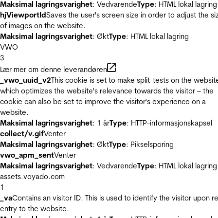
Maksimal lagringsvarighet
: Vedvarende
Type
: HTML lokal lagring
hjViewportId
Saves the user's screen size in order to adjust the si
of images on the website.
Maksimal lagringsvarighet
: Økt
Type
: HTML lokal lagring
VWO
3
Lær mer om denne leverandøren
_vwo_uuid_v2
This cookie is set to make split-tests on the websit
which optimizes the website's relevance towards the visitor – the
cookie can also be set to improve the visitor's experience on a
website.
Maksimal lagringsvarighet
: 1 år
Type
: HTTP-informasjonskapsel
collect/v.gif
Venter
Maksimal lagringsvarighet
: Økt
Type
: Pikselsporing
vwo_apm_sent
Venter
Maksimal lagringsvarighet
: Vedvarende
Type
: HTML lokal lagring
assets.voyado.com
1
_va
Contains an visitor ID. This is used to identify the visitor upon r
entry to the website.