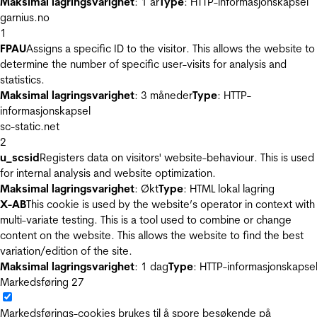
Maksimal lagringsvarighet
: 1 år
Type
: HTTP-informasjonskapsel
garnius.no
1
FPAU
Assigns a specific ID to the visitor. This allows the website to
determine the number of specific user-visits for analysis and
statistics.
Maksimal lagringsvarighet
: 3 måneder
Type
: HTTP-
informasjonskapsel
sc-static.net
2
u_scsid
Registers data on visitors' website-behaviour. This is used
for internal analysis and website optimization.
Maksimal lagringsvarighet
: Økt
Type
: HTML lokal lagring
X-AB
This cookie is used by the website’s operator in context with
multi-variate testing. This is a tool used to combine or change
content on the website. This allows the website to find the best
variation/edition of the site.
Maksimal lagringsvarighet
: 1 dag
Type
: HTTP-informasjonskapse
Markedsføring
27
Markedsførings-cookies brukes til å spore besøkende på