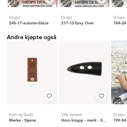
Drops
Drops
Drops
245-17-autumn-blaze
217-13 Easy Over
184-24
Andre kjøpte også
Kort og Godt
Villy Jensen
Drops
Merke - Sjerne
Horn knapp - mørk - 50mm