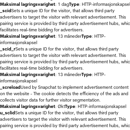
Maksimal lagringsvarighet
: 1 dag
Type
: HTTP-informasjonskapse
_scid
Sets a unique ID for the visitor, that allows third party
advertisers to target the visitor with relevant advertisement. This
pairing service is provided by third party advertisement hubs, whi
facilitates real-time bidding for advertisers.
Maksimal lagringsvarighet
: 13 måneder
Type
: HTTP-
informasjonskapsel
_scid_r
Sets a unique ID for the visitor, that allows third party
advertisers to target the visitor with relevant advertisement. This
pairing service is provided by third party advertisement hubs, whi
facilitates real-time bidding for advertisers.
Maksimal lagringsvarighet
: 13 måneder
Type
: HTTP-
informasjonskapsel
_screload
Used by Snapchat to implement advertisement content
on the website - The cookie detects the efficiency of the ads and
collects visitor data for further visitor segmentation.
Maksimal lagringsvarighet
: Økt
Type
: HTTP-informasjonskapsel
u_sclid
Sets a unique ID for the visitor, that allows third party
advertisers to target the visitor with relevant advertisement. This
pairing service is provided by third party advertisement hubs, whi