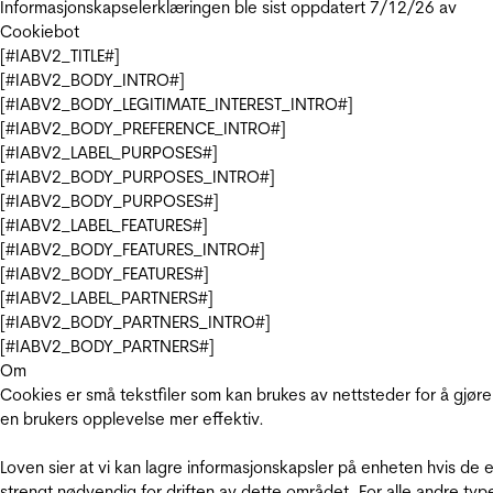
Informasjonskapselerklæringen ble sist oppdatert 7/12/26 av
Cookiebot
[#IABV2_TITLE#]
[#IABV2_BODY_INTRO#]
[#IABV2_BODY_LEGITIMATE_INTEREST_INTRO#]
[#IABV2_BODY_PREFERENCE_INTRO#]
[#IABV2_LABEL_PURPOSES#]
[#IABV2_BODY_PURPOSES_INTRO#]
[#IABV2_BODY_PURPOSES#]
[#IABV2_LABEL_FEATURES#]
[#IABV2_BODY_FEATURES_INTRO#]
[#IABV2_BODY_FEATURES#]
[#IABV2_LABEL_PARTNERS#]
[#IABV2_BODY_PARTNERS_INTRO#]
[#IABV2_BODY_PARTNERS#]
Om
Cookies er små tekstfiler som kan brukes av nettsteder for å gjøre
en brukers opplevelse mer effektiv.
Loven sier at vi kan lagre informasjonskapsler på enheten hvis de e
strengt nødvendig for driften av dette området. For alle andre typ