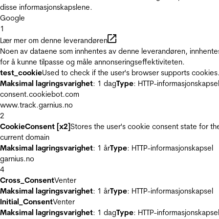
disse informasjonskapslene.
Google
1
Lær mer om denne leverandøren
Noen av dataene som innhentes av denne leverandøren, innhente
for å kunne tilpasse og måle annonseringseffektiviteten.
test_cookie
Used to check if the user's browser supports cookies
Maksimal lagringsvarighet
: 1 dag
Type
: HTTP-informasjonskapse
consent.cookiebot.com
www.track.garnius.no
2
CookieConsent [x2]
Stores the user's cookie consent state for th
current domain
Maksimal lagringsvarighet
: 1 år
Type
: HTTP-informasjonskapsel
garnius.no
4
Cross_Consent
Venter
Maksimal lagringsvarighet
: 1 år
Type
: HTTP-informasjonskapsel
Initial_Consent
Venter
Maksimal lagringsvarighet
: 1 dag
Type
: HTTP-informasjonskapse