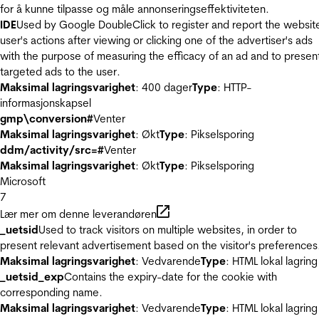
for å kunne tilpasse og måle annonseringseffektiviteten.
IDE
Used by Google DoubleClick to register and report the websit
user's actions after viewing or clicking one of the advertiser's ads
with the purpose of measuring the efficacy of an ad and to presen
targeted ads to the user.
Maksimal lagringsvarighet
: 400 dager
Type
: HTTP-
informasjonskapsel
gmp\conversion#
Venter
Maksimal lagringsvarighet
: Økt
Type
: Pikselsporing
ddm/activity/src=#
Venter
Maksimal lagringsvarighet
: Økt
Type
: Pikselsporing
Microsoft
7
Lær mer om denne leverandøren
_uetsid
Used to track visitors on multiple websites, in order to
present relevant advertisement based on the visitor's preferences
Maksimal lagringsvarighet
: Vedvarende
Type
: HTML lokal lagring
_uetsid_exp
Contains the expiry-date for the cookie with
corresponding name.
Maksimal lagringsvarighet
: Vedvarende
Type
: HTML lokal lagring