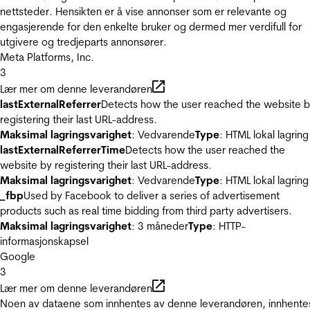
nettsteder. Hensikten er å vise annonser som er relevante og
engasjerende for den enkelte bruker og dermed mer verdifull for
utgivere og tredjeparts annonsører.
Meta Platforms, Inc.
3
Lær mer om denne leverandøren
lastExternalReferrer
Detects how the user reached the website 
registering their last URL-address.
Maksimal lagringsvarighet
: Vedvarende
Type
: HTML lokal lagring
lastExternalReferrerTime
Detects how the user reached the
website by registering their last URL-address.
Maksimal lagringsvarighet
: Vedvarende
Type
: HTML lokal lagring
_fbp
Used by Facebook to deliver a series of advertisement
products such as real time bidding from third party advertisers.
Maksimal lagringsvarighet
: 3 måneder
Type
: HTTP-
informasjonskapsel
Google
3
Lær mer om denne leverandøren
Noen av dataene som innhentes av denne leverandøren, innhente