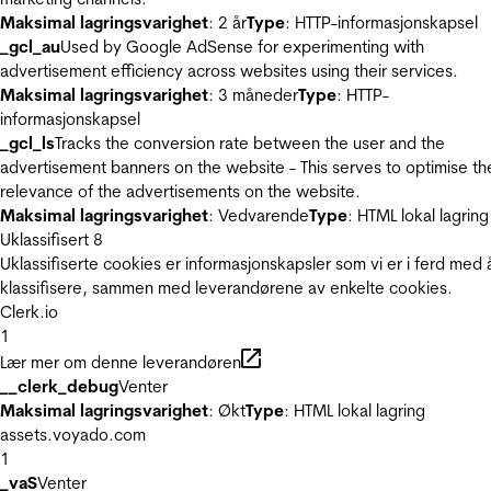
Maksimal lagringsvarighet
: 2 år
Type
: HTTP-informasjonskapsel
_gcl_au
Used by Google AdSense for experimenting with
advertisement efficiency across websites using their services.
Maksimal lagringsvarighet
: 3 måneder
Type
: HTTP-
informasjonskapsel
_gcl_ls
Tracks the conversion rate between the user and the
advertisement banners on the website - This serves to optimise th
relevance of the advertisements on the website.
Maksimal lagringsvarighet
: Vedvarende
Type
: HTML lokal lagring
Uklassifisert
8
Uklassifiserte cookies er informasjonskapsler som vi er i ferd med 
klassifisere, sammen med leverandørene av enkelte cookies.
Clerk.io
1
Lær mer om denne leverandøren
__clerk_debug
Venter
Maksimal lagringsvarighet
: Økt
Type
: HTML lokal lagring
assets.voyado.com
1
_vaS
Venter