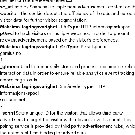
Lær mer om denne leverandøren
sc_at
Used by Snapchat to implement advertisement content on t
website - The cookie detects the efficiency of the ads and collect
visitor data for further visitor segmentation.
Maksimal lagringsvarighet
: 1 år
Type
: HTTP-informasjonskapsel
p
Used to track visitors on multiple websites, in order to present
relevant advertisement based on the visitor's preferences.
Maksimal lagringsvarighet
: Økt
Type
: Pikselsporing
garnius.no
1
_gtmeec
Used to temporarily store and process ecommerce-relat
interaction data in order to ensure reliable analytics event tracking
across page loads.
Maksimal lagringsvarighet
: 3 måneder
Type
: HTTP-
informasjonskapsel
sc-static.net
7
_schn1
Sets a unique ID for the visitor, that allows third party
advertisers to target the visitor with relevant advertisement. This
pairing service is provided by third party advertisement hubs, whi
facilitates real-time bidding for advertisers.