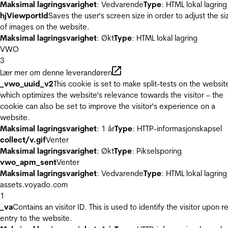
Maksimal lagringsvarighet
: Vedvarende
Type
: HTML lokal lagring
hjViewportId
Saves the user's screen size in order to adjust the si
of images on the website.
Maksimal lagringsvarighet
: Økt
Type
: HTML lokal lagring
VWO
3
Lær mer om denne leverandøren
_vwo_uuid_v2
This cookie is set to make split-tests on the websit
which optimizes the website's relevance towards the visitor – the
cookie can also be set to improve the visitor's experience on a
website.
Maksimal lagringsvarighet
: 1 år
Type
: HTTP-informasjonskapsel
collect/v.gif
Venter
Maksimal lagringsvarighet
: Økt
Type
: Pikselsporing
vwo_apm_sent
Venter
Maksimal lagringsvarighet
: Vedvarende
Type
: HTML lokal lagring
assets.voyado.com
1
_va
Contains an visitor ID. This is used to identify the visitor upon r
entry to the website.