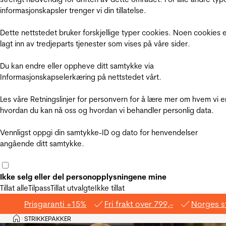
informasjonskapsler trenger vi din tillatelse.
Dette nettstedet bruker forskjellige typer cookies. Noen cookies 
lagt inn av tredjeparts tjenester som vises på våre sider.
Du kan endre eller oppheve ditt samtykke via
Informasjonskapselerkæring på nettstedet vårt.
Les våre Retningslinjer for personvern for å lære mer om hvem vi e
hvordan du kan nå oss og hvordan vi behandler personlig data.
Vennligst oppgi din samtykke-ID og dato for henvendelser
angående ditt samtykke.
Ikke selg eller del personopplysningene mine
Tillat alle
Tilpass
Tillat utvalgte
Ikke tillat
Prisgaranti +15%
Fri frakt over 799,-
Norges s
Hjem
STRIKKEPAKKER
>