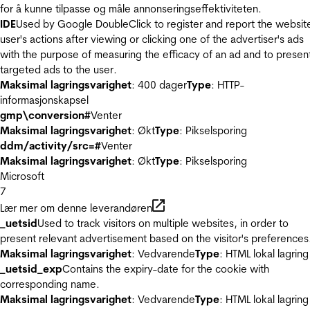
for å kunne tilpasse og måle annonseringseffektiviteten.
IDE
Used by Google DoubleClick to register and report the websit
user's actions after viewing or clicking one of the advertiser's ads
with the purpose of measuring the efficacy of an ad and to presen
targeted ads to the user.
Maksimal lagringsvarighet
: 400 dager
Type
: HTTP-
informasjonskapsel
gmp\conversion#
Venter
Maksimal lagringsvarighet
: Økt
Type
: Pikselsporing
ddm/activity/src=#
Venter
Maksimal lagringsvarighet
: Økt
Type
: Pikselsporing
Microsoft
7
Lær mer om denne leverandøren
_uetsid
Used to track visitors on multiple websites, in order to
present relevant advertisement based on the visitor's preferences
Maksimal lagringsvarighet
: Vedvarende
Type
: HTML lokal lagring
_uetsid_exp
Contains the expiry-date for the cookie with
corresponding name.
Maksimal lagringsvarighet
: Vedvarende
Type
: HTML lokal lagring