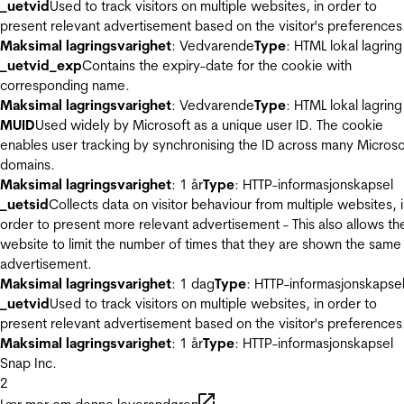
_uetvid
Used to track visitors on multiple websites, in order to
present relevant advertisement based on the visitor's preferences
Maksimal lagringsvarighet
: Vedvarende
Type
: HTML lokal lagring
_uetvid_exp
Contains the expiry-date for the cookie with
corresponding name.
Maksimal lagringsvarighet
: Vedvarende
Type
: HTML lokal lagring
MUID
Used widely by Microsoft as a unique user ID. The cookie
enables user tracking by synchronising the ID across many Microso
domains.
Maksimal lagringsvarighet
: 1 år
Type
: HTTP-informasjonskapsel
_uetsid
Collects data on visitor behaviour from multiple websites, 
order to present more relevant advertisement - This also allows th
website to limit the number of times that they are shown the same
advertisement.
Maksimal lagringsvarighet
: 1 dag
Type
: HTTP-informasjonskapse
_uetvid
Used to track visitors on multiple websites, in order to
present relevant advertisement based on the visitor's preferences
Maksimal lagringsvarighet
: 1 år
Type
: HTTP-informasjonskapsel
Snap Inc.
2