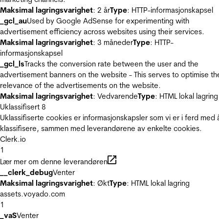
Maksimal lagringsvarighet
: 2 år
Type
: HTTP-informasjonskapsel
_gcl_au
Used by Google AdSense for experimenting with
advertisement efficiency across websites using their services.
Maksimal lagringsvarighet
: 3 måneder
Type
: HTTP-
informasjonskapsel
_gcl_ls
Tracks the conversion rate between the user and the
advertisement banners on the website - This serves to optimise th
relevance of the advertisements on the website.
Maksimal lagringsvarighet
: Vedvarende
Type
: HTML lokal lagring
Uklassifisert
8
Uklassifiserte cookies er informasjonskapsler som vi er i ferd med 
klassifisere, sammen med leverandørene av enkelte cookies.
Clerk.io
1
Lær mer om denne leverandøren
__clerk_debug
Venter
Maksimal lagringsvarighet
: Økt
Type
: HTML lokal lagring
assets.voyado.com
1
_vaS
Venter