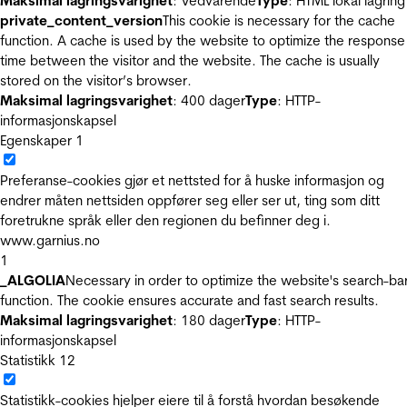
Maksimal lagringsvarighet
: Vedvarende
Type
: HTML lokal lagring
private_content_version
This cookie is necessary for the cache
function. A cache is used by the website to optimize the response
time between the visitor and the website. The cache is usually
stored on the visitor’s browser.
Maksimal lagringsvarighet
: 400 dager
Type
: HTTP-
informasjonskapsel
Egenskaper
1
Preferanse-cookies gjør et nettsted for å huske informasjon og
endrer måten nettsiden oppfører seg eller ser ut, ting som ditt
foretrukne språk eller den regionen du befinner deg i.
www.garnius.no
1
_ALGOLIA
Necessary in order to optimize the website's search-ba
function. The cookie ensures accurate and fast search results.
Maksimal lagringsvarighet
: 180 dager
Type
: HTTP-
informasjonskapsel
Statistikk
12
Statistikk-cookies hjelper eiere til å forstå hvordan besøkende