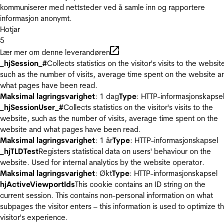
kommuniserer med nettsteder ved å samle inn og rapportere
informasjon anonymt.
Hotjar
5
Lær mer om denne leverandøren
_hjSession_#
Collects statistics on the visitor's visits to the websit
such as the number of visits, average time spent on the website a
what pages have been read.
Maksimal lagringsvarighet
: 1 dag
Type
: HTTP-informasjonskapse
_hjSessionUser_#
Collects statistics on the visitor's visits to the
website, such as the number of visits, average time spent on the
website and what pages have been read.
Maksimal lagringsvarighet
: 1 år
Type
: HTTP-informasjonskapsel
_hjTLDTest
Registers statistical data on users' behaviour on the
website. Used for internal analytics by the website operator.
Maksimal lagringsvarighet
: Økt
Type
: HTTP-informasjonskapsel
hjActiveViewportIds
This cookie contains an ID string on the
current session. This contains non-personal information on what
subpages the visitor enters – this information is used to optimize t
visitor's experience.