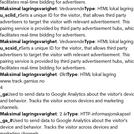
facilitates real-time bidding for advertisers.
Maksimal lagringsvarighet
: Vedvarende
Type
: HTML lokal lagring
u_sclid_r
Sets a unique ID for the visitor, that allows third party
advertisers to target the visitor with relevant advertisement. This
pairing service is provided by third party advertisement hubs, whi
facilitates real-time bidding for advertisers.
Maksimal lagringsvarighet
: Vedvarende
Type
: HTML lokal lagring
u_scsid_r
Sets a unique ID for the visitor, that allows third party
advertisers to target the visitor with relevant advertisement. This
pairing service is provided by third party advertisement hubs, whi
facilitates real-time bidding for advertisers.
Maksimal lagringsvarighet
: Økt
Type
: HTML lokal lagring
www.track.garnius.no
4
_ga
Used to send data to Google Analytics about the visitor's devi
and behavior. Tracks the visitor across devices and marketing
channels.
Maksimal lagringsvarighet
: 2 år
Type
: HTTP-informasjonskapsel
_ga_#
Used to send data to Google Analytics about the visitor's
device and behavior. Tracks the visitor across devices and
marketing channels.