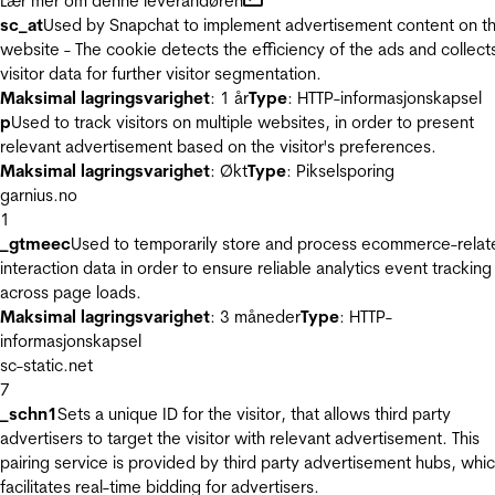
Lær mer om denne leverandøren
sc_at
Used by Snapchat to implement advertisement content on t
website - The cookie detects the efficiency of the ads and collect
visitor data for further visitor segmentation.
Maksimal lagringsvarighet
: 1 år
Type
: HTTP-informasjonskapsel
p
Used to track visitors on multiple websites, in order to present
relevant advertisement based on the visitor's preferences.
Maksimal lagringsvarighet
: Økt
Type
: Pikselsporing
garnius.no
1
_gtmeec
Used to temporarily store and process ecommerce-relat
interaction data in order to ensure reliable analytics event tracking
across page loads.
Maksimal lagringsvarighet
: 3 måneder
Type
: HTTP-
informasjonskapsel
sc-static.net
7
_schn1
Sets a unique ID for the visitor, that allows third party
advertisers to target the visitor with relevant advertisement. This
pairing service is provided by third party advertisement hubs, whi
facilitates real-time bidding for advertisers.