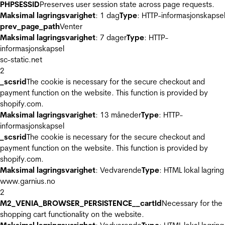
PHPSESSID
Preserves user session state across page requests.
Maksimal lagringsvarighet
: 1 dag
Type
: HTTP-informasjonskapse
prev_page_path
Venter
Maksimal lagringsvarighet
: 7 dager
Type
: HTTP-
informasjonskapsel
sc-static.net
2
_scsrid
The cookie is necessary for the secure checkout and
payment function on the website. This function is provided by
shopify.com.
Maksimal lagringsvarighet
: 13 måneder
Type
: HTTP-
informasjonskapsel
_scsrid
The cookie is necessary for the secure checkout and
payment function on the website. This function is provided by
shopify.com.
Maksimal lagringsvarighet
: Vedvarende
Type
: HTML lokal lagring
www.garnius.no
2
M2_VENIA_BROWSER_PERSISTENCE__cartId
Necessary for the
shopping cart functionality on the website.