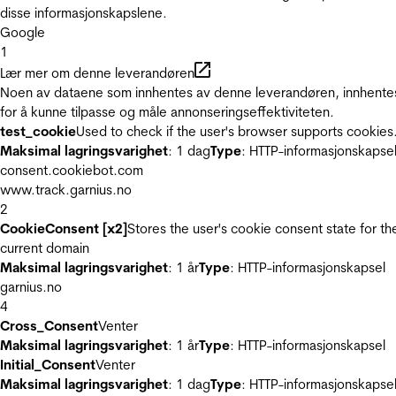
disse informasjonskapslene.
Google
1
Lær mer om denne leverandøren
Noen av dataene som innhentes av denne leverandøren, innhente
for å kunne tilpasse og måle annonseringseffektiviteten.
test_cookie
Used to check if the user's browser supports cookies
Maksimal lagringsvarighet
: 1 dag
Type
: HTTP-informasjonskapse
consent.cookiebot.com
www.track.garnius.no
2
CookieConsent [x2]
Stores the user's cookie consent state for th
current domain
Maksimal lagringsvarighet
: 1 år
Type
: HTTP-informasjonskapsel
garnius.no
4
Cross_Consent
Venter
Maksimal lagringsvarighet
: 1 år
Type
: HTTP-informasjonskapsel
Initial_Consent
Venter
Maksimal lagringsvarighet
: 1 dag
Type
: HTTP-informasjonskapse