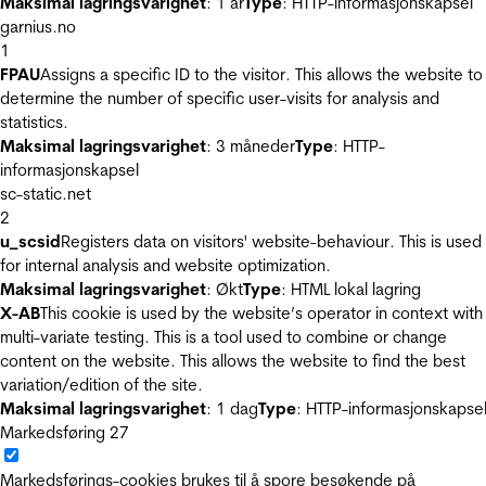
Maksimal lagringsvarighet
: 1 år
Type
: HTTP-informasjonskapsel
garnius.no
1
FPAU
Assigns a specific ID to the visitor. This allows the website to
determine the number of specific user-visits for analysis and
statistics.
Maksimal lagringsvarighet
: 3 måneder
Type
: HTTP-
informasjonskapsel
sc-static.net
2
u_scsid
Registers data on visitors' website-behaviour. This is used
for internal analysis and website optimization.
Maksimal lagringsvarighet
: Økt
Type
: HTML lokal lagring
X-AB
This cookie is used by the website’s operator in context with
multi-variate testing. This is a tool used to combine or change
content on the website. This allows the website to find the best
variation/edition of the site.
Maksimal lagringsvarighet
: 1 dag
Type
: HTTP-informasjonskapse
Markedsføring
27
Markedsførings-cookies brukes til å spore besøkende på