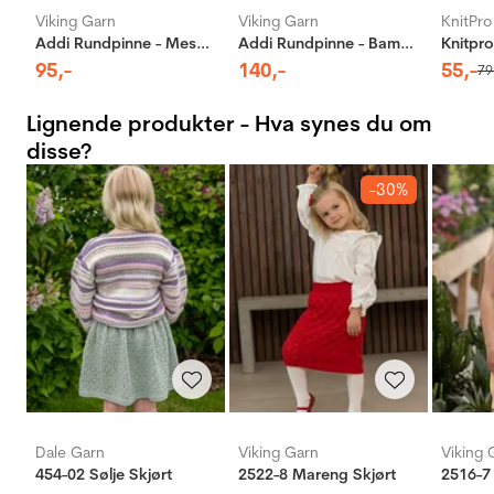
Viking Garn
Viking Garn
KnitPro
Addi Rundpinne - Messing
Addi Rundpinne - Bambus
95
,-
140
,-
55
,-
79
Lignende produkter - Hva synes du om
disse?
-30%
Dale Garn
Viking Garn
Viking 
454-02 Sølje Skjørt
2522-8 Mareng Skjørt
2516-7 