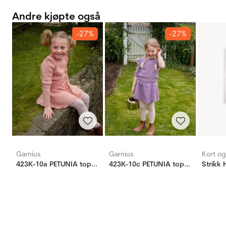
Andre kjøpte også
-27%
-27%
Garnius
Garnius
Kort o
423K-10a PETUNIA topp mini (Woolevo)
423K-10c PETUNIA topp mini (Woolevo)
Strikk