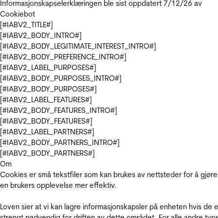
Informasjonskapselerklæringen ble sist oppdatert 7/12/26 av
Cookiebot
[#IABV2_TITLE#]
[#IABV2_BODY_INTRO#]
[#IABV2_BODY_LEGITIMATE_INTEREST_INTRO#]
[#IABV2_BODY_PREFERENCE_INTRO#]
[#IABV2_LABEL_PURPOSES#]
[#IABV2_BODY_PURPOSES_INTRO#]
[#IABV2_BODY_PURPOSES#]
[#IABV2_LABEL_FEATURES#]
[#IABV2_BODY_FEATURES_INTRO#]
[#IABV2_BODY_FEATURES#]
[#IABV2_LABEL_PARTNERS#]
[#IABV2_BODY_PARTNERS_INTRO#]
[#IABV2_BODY_PARTNERS#]
Om
Cookies er små tekstfiler som kan brukes av nettsteder for å gjøre
en brukers opplevelse mer effektiv.
Loven sier at vi kan lagre informasjonskapsler på enheten hvis de e
strengt nødvendig for driften av dette området. For alle andre typ