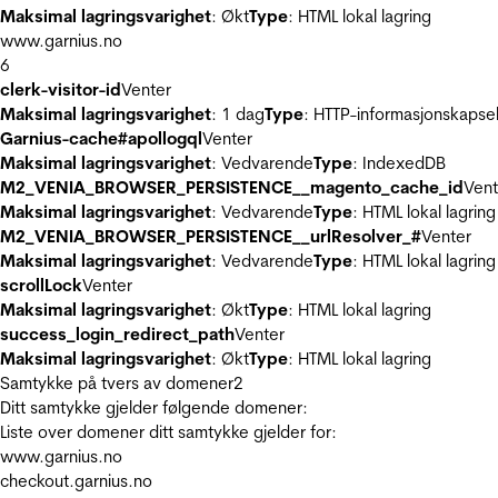
Maksimal lagringsvarighet
: Økt
Type
: HTML lokal lagring
www.garnius.no
6
clerk-visitor-id
Venter
Maksimal lagringsvarighet
: 1 dag
Type
: HTTP-informasjonskapse
Garnius-cache#apollogql
Venter
Maksimal lagringsvarighet
: Vedvarende
Type
: IndexedDB
M2_VENIA_BROWSER_PERSISTENCE__magento_cache_id
Vent
Maksimal lagringsvarighet
: Vedvarende
Type
: HTML lokal lagring
M2_VENIA_BROWSER_PERSISTENCE__urlResolver_#
Venter
Maksimal lagringsvarighet
: Vedvarende
Type
: HTML lokal lagring
scrollLock
Venter
Maksimal lagringsvarighet
: Økt
Type
: HTML lokal lagring
success_login_redirect_path
Venter
Maksimal lagringsvarighet
: Økt
Type
: HTML lokal lagring
Samtykke på tvers av domener
2
Ditt samtykke gjelder følgende domener:
Liste over domener ditt samtykke gjelder for:
www.garnius.no
checkout.garnius.no