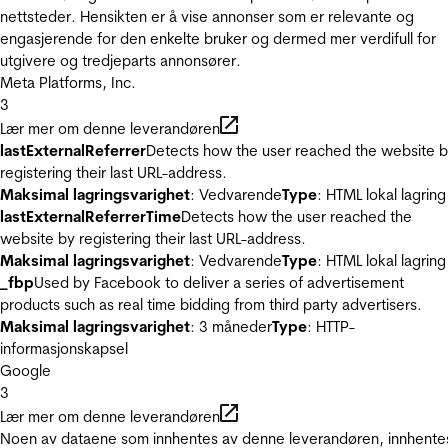
nettsteder. Hensikten er å vise annonser som er relevante og
engasjerende for den enkelte bruker og dermed mer verdifull for
utgivere og tredjeparts annonsører.
Meta Platforms, Inc.
3
Lær mer om denne leverandøren
lastExternalReferrer
Detects how the user reached the website 
registering their last URL-address.
Maksimal lagringsvarighet
: Vedvarende
Type
: HTML lokal lagring
lastExternalReferrerTime
Detects how the user reached the
website by registering their last URL-address.
Maksimal lagringsvarighet
: Vedvarende
Type
: HTML lokal lagring
_fbp
Used by Facebook to deliver a series of advertisement
products such as real time bidding from third party advertisers.
Maksimal lagringsvarighet
: 3 måneder
Type
: HTTP-
informasjonskapsel
Google
3
Lær mer om denne leverandøren
Noen av dataene som innhentes av denne leverandøren, innhente