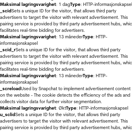
Maksimal lagringsvarighet
: 1 dag
Type
: HTTP-informasjonskapse
_scid
Sets a unique ID for the visitor, that allows third party
advertisers to target the visitor with relevant advertisement. This
pairing service is provided by third party advertisement hubs, whi
facilitates real-time bidding for advertisers.
Maksimal lagringsvarighet
: 13 måneder
Type
: HTTP-
informasjonskapsel
_scid_r
Sets a unique ID for the visitor, that allows third party
advertisers to target the visitor with relevant advertisement. This
pairing service is provided by third party advertisement hubs, whi
facilitates real-time bidding for advertisers.
Maksimal lagringsvarighet
: 13 måneder
Type
: HTTP-
informasjonskapsel
_screload
Used by Snapchat to implement advertisement content
on the website - The cookie detects the efficiency of the ads and
collects visitor data for further visitor segmentation.
Maksimal lagringsvarighet
: Økt
Type
: HTTP-informasjonskapsel
u_sclid
Sets a unique ID for the visitor, that allows third party
advertisers to target the visitor with relevant advertisement. This
pairing service is provided by third party advertisement hubs, whi