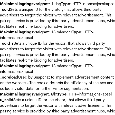
Maksimal lagringsvarighet
: 1 dag
Type
: HTTP-informasjonskapse
_scid
Sets a unique ID for the visitor, that allows third party
advertisers to target the visitor with relevant advertisement. This
pairing service is provided by third party advertisement hubs, whi
facilitates real-time bidding for advertisers.
Maksimal lagringsvarighet
: 13 måneder
Type
: HTTP-
informasjonskapsel
_scid_r
Sets a unique ID for the visitor, that allows third party
advertisers to target the visitor with relevant advertisement. This
pairing service is provided by third party advertisement hubs, whi
facilitates real-time bidding for advertisers.
Maksimal lagringsvarighet
: 13 måneder
Type
: HTTP-
informasjonskapsel
_screload
Used by Snapchat to implement advertisement content
on the website - The cookie detects the efficiency of the ads and
collects visitor data for further visitor segmentation.
Maksimal lagringsvarighet
: Økt
Type
: HTTP-informasjonskapsel
u_sclid
Sets a unique ID for the visitor, that allows third party
advertisers to target the visitor with relevant advertisement. This
pairing service is provided by third party advertisement hubs, whi