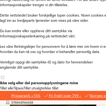
informasjonskapsler trenger vi din tillatelse.
Dette nettstedet bruker forskjellige typer cookies. Noen cookies 
lagt inn av tredjeparts tjenester som vises på våre sider.
Du kan endre eller oppheve ditt samtykke via
Informasjonskapselerkæring på nettstedet vårt.
Les våre Retningslinjer for personvern for å lære mer om hvem vi e
hvordan du kan nå oss og hvordan vi behandler personlig data.
Vennligst oppgi din samtykke-ID og dato for henvendelser
angående ditt samtykke.
Ikke selg eller del personopplysningene mine
Tillat alle
Tilpass
Tillat utvalgte
Ikke tillat
Prisgaranti +15%
Fri frakt over 799,-
Norges s
Hjem
STRIKKEPAKKER
>