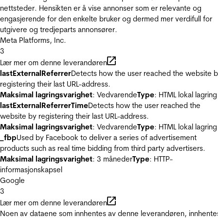
nettsteder. Hensikten er å vise annonser som er relevante og
engasjerende for den enkelte bruker og dermed mer verdifull for
utgivere og tredjeparts annonsører.
Meta Platforms, Inc.
3
Lær mer om denne leverandøren
lastExternalReferrer
Detects how the user reached the website 
registering their last URL-address.
Maksimal lagringsvarighet
: Vedvarende
Type
: HTML lokal lagring
lastExternalReferrerTime
Detects how the user reached the
website by registering their last URL-address.
Maksimal lagringsvarighet
: Vedvarende
Type
: HTML lokal lagring
_fbp
Used by Facebook to deliver a series of advertisement
products such as real time bidding from third party advertisers.
Maksimal lagringsvarighet
: 3 måneder
Type
: HTTP-
informasjonskapsel
Google
3
Lær mer om denne leverandøren
Noen av dataene som innhentes av denne leverandøren, innhente