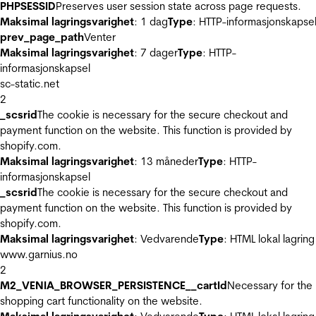
PHPSESSID
Preserves user session state across page requests.
Maksimal lagringsvarighet
: 1 dag
Type
: HTTP-informasjonskapse
prev_page_path
Venter
Maksimal lagringsvarighet
: 7 dager
Type
: HTTP-
informasjonskapsel
sc-static.net
2
_scsrid
The cookie is necessary for the secure checkout and
payment function on the website. This function is provided by
shopify.com.
Maksimal lagringsvarighet
: 13 måneder
Type
: HTTP-
informasjonskapsel
_scsrid
The cookie is necessary for the secure checkout and
payment function on the website. This function is provided by
shopify.com.
Maksimal lagringsvarighet
: Vedvarende
Type
: HTML lokal lagring
www.garnius.no
2
M2_VENIA_BROWSER_PERSISTENCE__cartId
Necessary for the
shopping cart functionality on the website.