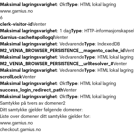
Maksimal lagringsvarighet
: Økt
Type
: HTML lokal lagring
www.garnius.no
6
clerk-visitor-id
Venter
Maksimal lagringsvarighet
: 1 dag
Type
: HTTP-informasjonskapse
Garnius-cache#apollogql
Venter
Maksimal lagringsvarighet
: Vedvarende
Type
: IndexedDB
M2_VENIA_BROWSER_PERSISTENCE__magento_cache_id
Vent
Maksimal lagringsvarighet
: Vedvarende
Type
: HTML lokal lagring
M2_VENIA_BROWSER_PERSISTENCE__urlResolver_#
Venter
Maksimal lagringsvarighet
: Vedvarende
Type
: HTML lokal lagring
scrollLock
Venter
Maksimal lagringsvarighet
: Økt
Type
: HTML lokal lagring
success_login_redirect_path
Venter
Maksimal lagringsvarighet
: Økt
Type
: HTML lokal lagring
Samtykke på tvers av domener
2
Ditt samtykke gjelder følgende domener:
Liste over domener ditt samtykke gjelder for:
www.garnius.no
checkout.garnius.no