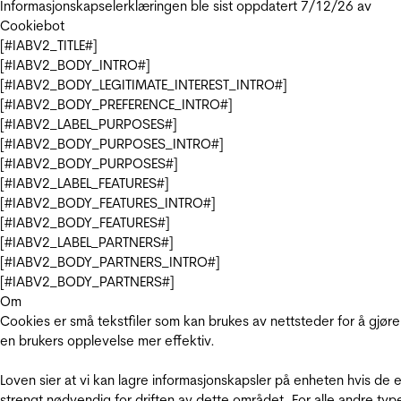
Informasjonskapselerklæringen ble sist oppdatert 7/12/26 av
Cookiebot
[#IABV2_TITLE#]
[#IABV2_BODY_INTRO#]
[#IABV2_BODY_LEGITIMATE_INTEREST_INTRO#]
[#IABV2_BODY_PREFERENCE_INTRO#]
[#IABV2_LABEL_PURPOSES#]
[#IABV2_BODY_PURPOSES_INTRO#]
[#IABV2_BODY_PURPOSES#]
[#IABV2_LABEL_FEATURES#]
[#IABV2_BODY_FEATURES_INTRO#]
[#IABV2_BODY_FEATURES#]
[#IABV2_LABEL_PARTNERS#]
[#IABV2_BODY_PARTNERS_INTRO#]
[#IABV2_BODY_PARTNERS#]
Om
Cookies er små tekstfiler som kan brukes av nettsteder for å gjøre
en brukers opplevelse mer effektiv.
Loven sier at vi kan lagre informasjonskapsler på enheten hvis de e
strengt nødvendig for driften av dette området. For alle andre typ