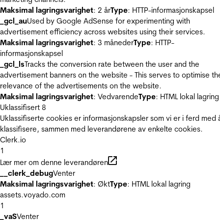
Maksimal lagringsvarighet
: 2 år
Type
: HTTP-informasjonskapsel
_gcl_au
Used by Google AdSense for experimenting with
advertisement efficiency across websites using their services.
Maksimal lagringsvarighet
: 3 måneder
Type
: HTTP-
informasjonskapsel
_gcl_ls
Tracks the conversion rate between the user and the
advertisement banners on the website - This serves to optimise th
relevance of the advertisements on the website.
Maksimal lagringsvarighet
: Vedvarende
Type
: HTML lokal lagring
Uklassifisert
8
Uklassifiserte cookies er informasjonskapsler som vi er i ferd med 
klassifisere, sammen med leverandørene av enkelte cookies.
Clerk.io
1
Lær mer om denne leverandøren
__clerk_debug
Venter
Maksimal lagringsvarighet
: Økt
Type
: HTML lokal lagring
assets.voyado.com
1
_vaS
Venter