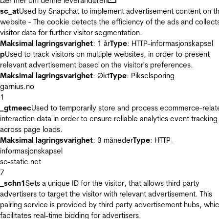
Lær mer om denne leverandøren
sc_at
Used by Snapchat to implement advertisement content on t
website - The cookie detects the efficiency of the ads and collect
visitor data for further visitor segmentation.
Maksimal lagringsvarighet
: 1 år
Type
: HTTP-informasjonskapsel
p
Used to track visitors on multiple websites, in order to present
relevant advertisement based on the visitor's preferences.
Maksimal lagringsvarighet
: Økt
Type
: Pikselsporing
garnius.no
1
_gtmeec
Used to temporarily store and process ecommerce-relat
interaction data in order to ensure reliable analytics event tracking
across page loads.
Maksimal lagringsvarighet
: 3 måneder
Type
: HTTP-
informasjonskapsel
sc-static.net
7
_schn1
Sets a unique ID for the visitor, that allows third party
advertisers to target the visitor with relevant advertisement. This
pairing service is provided by third party advertisement hubs, whi
facilitates real-time bidding for advertisers.