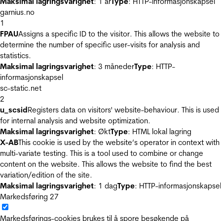
Maksimal lagringsvarighet
: 1 år
Type
: HTTP-informasjonskapsel
garnius.no
1
FPAU
Assigns a specific ID to the visitor. This allows the website to
determine the number of specific user-visits for analysis and
statistics.
Maksimal lagringsvarighet
: 3 måneder
Type
: HTTP-
informasjonskapsel
sc-static.net
2
u_scsid
Registers data on visitors' website-behaviour. This is used
for internal analysis and website optimization.
Maksimal lagringsvarighet
: Økt
Type
: HTML lokal lagring
X-AB
This cookie is used by the website’s operator in context with
multi-variate testing. This is a tool used to combine or change
content on the website. This allows the website to find the best
variation/edition of the site.
Maksimal lagringsvarighet
: 1 dag
Type
: HTTP-informasjonskapse
Markedsføring
27
Markedsførings-cookies brukes til å spore besøkende på