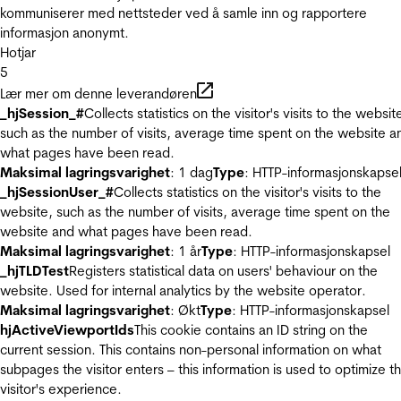
kommuniserer med nettsteder ved å samle inn og rapportere
informasjon anonymt.
Hotjar
5
Lær mer om denne leverandøren
_hjSession_#
Collects statistics on the visitor's visits to the websit
such as the number of visits, average time spent on the website a
what pages have been read.
Maksimal lagringsvarighet
: 1 dag
Type
: HTTP-informasjonskapse
_hjSessionUser_#
Collects statistics on the visitor's visits to the
website, such as the number of visits, average time spent on the
website and what pages have been read.
Maksimal lagringsvarighet
: 1 år
Type
: HTTP-informasjonskapsel
_hjTLDTest
Registers statistical data on users' behaviour on the
website. Used for internal analytics by the website operator.
Maksimal lagringsvarighet
: Økt
Type
: HTTP-informasjonskapsel
hjActiveViewportIds
This cookie contains an ID string on the
current session. This contains non-personal information on what
subpages the visitor enters – this information is used to optimize t
visitor's experience.