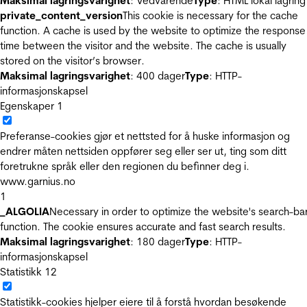
Maksimal lagringsvarighet
: Vedvarende
Type
: HTML lokal lagring
private_content_version
This cookie is necessary for the cache
function. A cache is used by the website to optimize the response
time between the visitor and the website. The cache is usually
stored on the visitor’s browser.
Maksimal lagringsvarighet
: 400 dager
Type
: HTTP-
informasjonskapsel
Egenskaper
1
Preferanse-cookies gjør et nettsted for å huske informasjon og
endrer måten nettsiden oppfører seg eller ser ut, ting som ditt
foretrukne språk eller den regionen du befinner deg i.
www.garnius.no
1
_ALGOLIA
Necessary in order to optimize the website's search-ba
function. The cookie ensures accurate and fast search results.
Maksimal lagringsvarighet
: 180 dager
Type
: HTTP-
informasjonskapsel
Statistikk
12
Statistikk-cookies hjelper eiere til å forstå hvordan besøkende