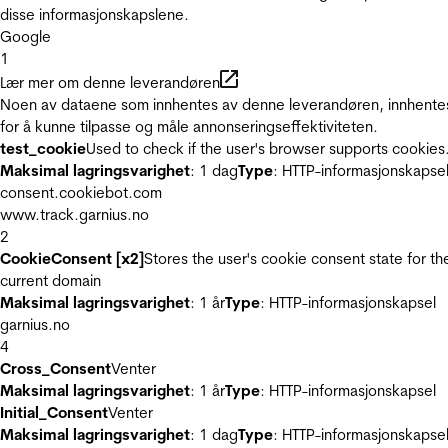
disse informasjonskapslene.
Google
1
Lær mer om denne leverandøren
Noen av dataene som innhentes av denne leverandøren, innhente
for å kunne tilpasse og måle annonseringseffektiviteten.
test_cookie
Used to check if the user's browser supports cookies
Maksimal lagringsvarighet
: 1 dag
Type
: HTTP-informasjonskapse
consent.cookiebot.com
www.track.garnius.no
2
CookieConsent [x2]
Stores the user's cookie consent state for th
current domain
Maksimal lagringsvarighet
: 1 år
Type
: HTTP-informasjonskapsel
garnius.no
4
Cross_Consent
Venter
Maksimal lagringsvarighet
: 1 år
Type
: HTTP-informasjonskapsel
Initial_Consent
Venter
Maksimal lagringsvarighet
: 1 dag
Type
: HTTP-informasjonskapse