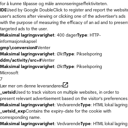
for å kunne tilpasse og måle annonseringseffektiviteten.
IDE
Used by Google DoubleClick to register and report the websit
user's actions after viewing or clicking one of the advertiser's ads
with the purpose of measuring the efficacy of an ad and to presen
targeted ads to the user.
Maksimal lagringsvarighet
: 400 dager
Type
: HTTP-
informasjonskapsel
gmp\conversion#
Venter
Maksimal lagringsvarighet
: Økt
Type
: Pikselsporing
ddm/activity/src=#
Venter
Maksimal lagringsvarighet
: Økt
Type
: Pikselsporing
Microsoft
7
Lær mer om denne leverandøren
_uetsid
Used to track visitors on multiple websites, in order to
present relevant advertisement based on the visitor's preferences
Maksimal lagringsvarighet
: Vedvarende
Type
: HTML lokal lagring
_uetsid_exp
Contains the expiry-date for the cookie with
corresponding name.
Maksimal lagringsvarighet
: Vedvarende
Type
: HTML lokal lagring