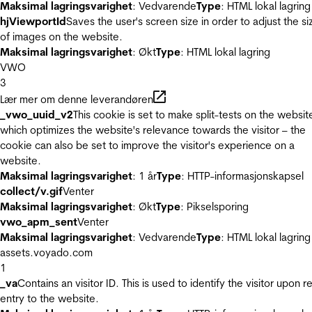
Maksimal lagringsvarighet
: Vedvarende
Type
: HTML lokal lagring
hjViewportId
Saves the user's screen size in order to adjust the si
of images on the website.
Maksimal lagringsvarighet
: Økt
Type
: HTML lokal lagring
VWO
3
Lær mer om denne leverandøren
_vwo_uuid_v2
This cookie is set to make split-tests on the websit
which optimizes the website's relevance towards the visitor – the
cookie can also be set to improve the visitor's experience on a
website.
Maksimal lagringsvarighet
: 1 år
Type
: HTTP-informasjonskapsel
collect/v.gif
Venter
Maksimal lagringsvarighet
: Økt
Type
: Pikselsporing
vwo_apm_sent
Venter
Maksimal lagringsvarighet
: Vedvarende
Type
: HTML lokal lagring
assets.voyado.com
1
_va
Contains an visitor ID. This is used to identify the visitor upon r
entry to the website.