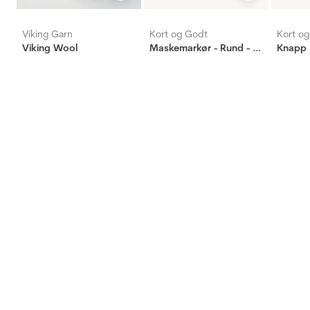
Viking Garn
Kort og Godt
Kort o
Viking Wool
Maskemarkør - Rund - sort/gull