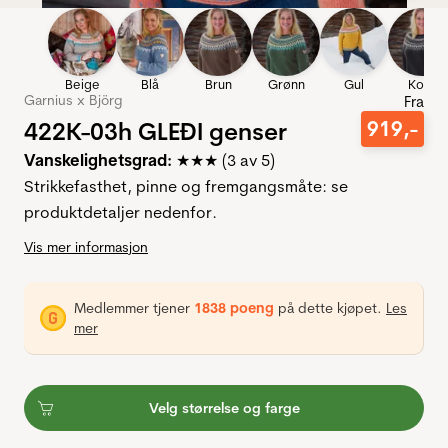
Beige
Blå
Brun
Grønn
Gul
Koks
Garnius x Björg
Fra
422K-03h GLEÐI genser
919
,-
Vanskelighetsgrad:
★★★ (3 av 5)
Strikkefasthet, pinne og fremgangsmåte: se
produktdetaljer nedenfor.
Vis mer informasjon
Medlemmer tjener
1838 poeng
på dette kjøpet.
Les
mer
Velg størrelse og farge