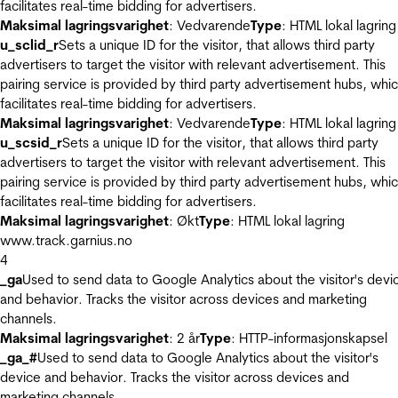
facilitates real-time bidding for advertisers.
Maksimal lagringsvarighet
: Vedvarende
Type
: HTML lokal lagring
u_sclid_r
Sets a unique ID for the visitor, that allows third party
advertisers to target the visitor with relevant advertisement. This
pairing service is provided by third party advertisement hubs, whi
facilitates real-time bidding for advertisers.
Maksimal lagringsvarighet
: Vedvarende
Type
: HTML lokal lagring
u_scsid_r
Sets a unique ID for the visitor, that allows third party
advertisers to target the visitor with relevant advertisement. This
pairing service is provided by third party advertisement hubs, whi
facilitates real-time bidding for advertisers.
Maksimal lagringsvarighet
: Økt
Type
: HTML lokal lagring
www.track.garnius.no
4
_ga
Used to send data to Google Analytics about the visitor's devi
and behavior. Tracks the visitor across devices and marketing
channels.
Maksimal lagringsvarighet
: 2 år
Type
: HTTP-informasjonskapsel
_ga_#
Used to send data to Google Analytics about the visitor's
device and behavior. Tracks the visitor across devices and
marketing channels.