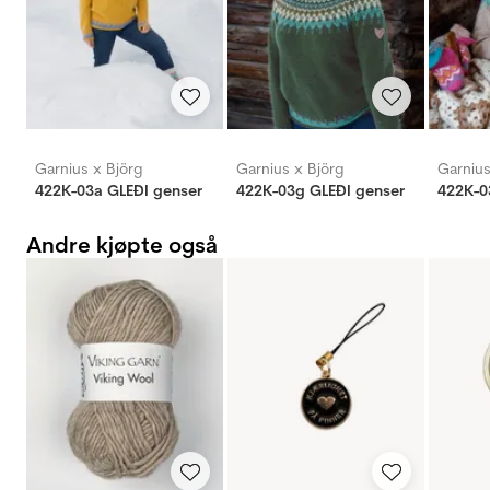
Garnius x Björg
Garnius x Björg
Garnius
422K-03a GLEÐI genser
422K-03g GLEÐI genser
422K-0
Andre kjøpte også