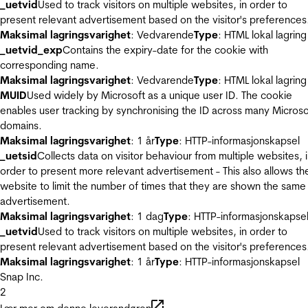
_uetvid
Used to track visitors on multiple websites, in order to
present relevant advertisement based on the visitor's preferences
Maksimal lagringsvarighet
: Vedvarende
Type
: HTML lokal lagring
_uetvid_exp
Contains the expiry-date for the cookie with
corresponding name.
Maksimal lagringsvarighet
: Vedvarende
Type
: HTML lokal lagring
MUID
Used widely by Microsoft as a unique user ID. The cookie
enables user tracking by synchronising the ID across many Microso
domains.
Maksimal lagringsvarighet
: 1 år
Type
: HTTP-informasjonskapsel
_uetsid
Collects data on visitor behaviour from multiple websites, 
order to present more relevant advertisement - This also allows th
website to limit the number of times that they are shown the same
advertisement.
Maksimal lagringsvarighet
: 1 dag
Type
: HTTP-informasjonskapse
_uetvid
Used to track visitors on multiple websites, in order to
present relevant advertisement based on the visitor's preferences
Maksimal lagringsvarighet
: 1 år
Type
: HTTP-informasjonskapsel
Snap Inc.
2