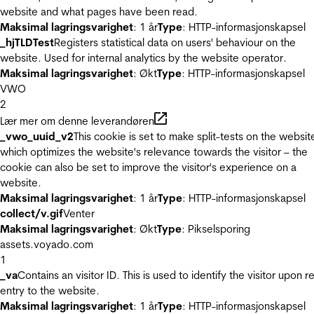
website and what pages have been read.
Maksimal lagringsvarighet
: 1 år
Type
: HTTP-informasjonskapsel
_hjTLDTest
Registers statistical data on users' behaviour on the
website. Used for internal analytics by the website operator.
Maksimal lagringsvarighet
: Økt
Type
: HTTP-informasjonskapsel
VWO
2
Lær mer om denne leverandøren
_vwo_uuid_v2
This cookie is set to make split-tests on the websit
which optimizes the website's relevance towards the visitor – the
cookie can also be set to improve the visitor's experience on a
website.
Maksimal lagringsvarighet
: 1 år
Type
: HTTP-informasjonskapsel
collect/v.gif
Venter
Maksimal lagringsvarighet
: Økt
Type
: Pikselsporing
assets.voyado.com
1
_va
Contains an visitor ID. This is used to identify the visitor upon r
entry to the website.
Maksimal lagringsvarighet
: 1 år
Type
: HTTP-informasjonskapsel