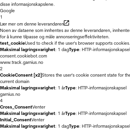
disse informasjonskapslene.
Google
1
Lær mer om denne leverandøren
Noen av dataene som innhentes av denne leverandøren, innhente
for å kunne tilpasse og måle annonseringseffektiviteten.
test_cookie
Used to check if the user's browser supports cookies
Maksimal lagringsvarighet
: 1 dag
Type
: HTTP-informasjonskapse
consent.cookiebot.com
www.track.garnius.no
2
CookieConsent [x2]
Stores the user's cookie consent state for th
current domain
Maksimal lagringsvarighet
: 1 år
Type
: HTTP-informasjonskapsel
garnius.no
4
Cross_Consent
Venter
Maksimal lagringsvarighet
: 1 år
Type
: HTTP-informasjonskapsel
Initial_Consent
Venter
Maksimal lagringsvarighet
: 1 dag
Type
: HTTP-informasjonskapse