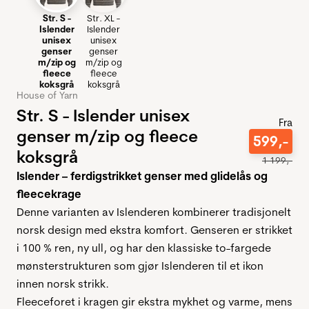
Str. S -
Str. XL -
Islender
Islender
unisex
unisex
genser
genser
m/zip og
m/zip og
fleece
fleece
koksgrå
koksgrå
House of Yarn
Str. S - Islender unisex
Fra
genser m/zip og fleece
599
,-
koksgrå
1
199
,-
Islender – ferdigstrikket genser med glidelås og
fleecekrage
Denne varianten av Islenderen kombinerer tradisjonelt
norsk design med ekstra komfort. Genseren er strikket
i 100 % ren, ny ull, og har den klassiske to-fargede
mønsterstrukturen som gjør Islenderen til et ikon
innen norsk strikk.
Fleeceforet i kragen gir ekstra mykhet og varme, mens