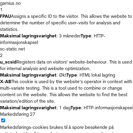
garnius.no
1
FPAU
Assigns a specific ID to the visitor. This allows the website to
determine the number of specific user-visits for analysis and
statistics.
Maksimal lagringsvarighet
: 3 måneder
Type
: HTTP-
informasjonskapsel
sc-static.net
2
u_scsid
Registers data on visitors' website-behaviour. This is used
for internal analysis and website optimization.
Maksimal lagringsvarighet
: Økt
Type
: HTML lokal lagring
X-AB
This cookie is used by the website’s operator in context with
multi-variate testing. This is a tool used to combine or change
content on the website. This allows the website to find the best
variation/edition of the site.
Maksimal lagringsvarighet
: 1 dag
Type
: HTTP-informasjonskapse
Markedsføring
27
Markedsførings-cookies brukes til å spore besøkende på