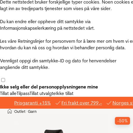
Dette nettstedet bruker forskjellige typer cookies. Noen cookies 
lagt inn av tredjeparts tjenester som vises på våre sider.
Du kan endre eller oppheve ditt samtykke via
Informasjonskapselerkæring på nettstedet vårt.
Les våre Retningslinjer for personvern for å lære mer om hvem vi e
hvordan du kan nå oss og hvordan vi behandler personlig data.
Vennligst oppgi din samtykke-ID og dato for henvendelser
angående ditt samtykke.
Ikke selg eller del personopplysningene mine
Tillat alle
Tilpass
Tillat utvalgte
Ikke tillat
Prisgaranti +15%
Fri frakt over 799,-
Norges s
Hjem
Outlet
Garn
>
>
-50%