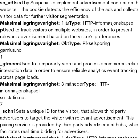
sc_at
Used by Snapchat to implement advertisement content on t
website - The cookie detects the efficiency of the ads and collect
visitor data for further visitor segmentation.
Maksimal lagringsvarighet
: 1 år
Type
: HTTP-informasjonskapsel
p
Used to track visitors on multiple websites, in order to present
relevant advertisement based on the visitor's preferences.
Maksimal lagringsvarighet
: Økt
Type
: Pikselsporing
garnius.no
1
_gtmeec
Used to temporarily store and process ecommerce-relat
interaction data in order to ensure reliable analytics event tracking
across page loads.
Maksimal lagringsvarighet
: 3 måneder
Type
: HTTP-
informasjonskapsel
sc-static.net
7
_schn1
Sets a unique ID for the visitor, that allows third party
advertisers to target the visitor with relevant advertisement. This
pairing service is provided by third party advertisement hubs, whi
facilitates real-time bidding for advertisers.