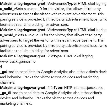
Maksimal lagringsvarighet
: Vedvarende
Type
: HTML lokal lagring
u_sclid_r
Sets a unique ID for the visitor, that allows third party
advertisers to target the visitor with relevant advertisement. This
pairing service is provided by third party advertisement hubs, whi
facilitates real-time bidding for advertisers.
Maksimal lagringsvarighet
: Vedvarende
Type
: HTML lokal lagring
u_scsid_r
Sets a unique ID for the visitor, that allows third party
advertisers to target the visitor with relevant advertisement. This
pairing service is provided by third party advertisement hubs, whi
facilitates real-time bidding for advertisers.
Maksimal lagringsvarighet
: Økt
Type
: HTML lokal lagring
www.track.garnius.no
4
_ga
Used to send data to Google Analytics about the visitor's devi
and behavior. Tracks the visitor across devices and marketing
channels.
Maksimal lagringsvarighet
: 2 år
Type
: HTTP-informasjonskapsel
_ga_#
Used to send data to Google Analytics about the visitor's
device and behavior. Tracks the visitor across devices and
marketing channels.