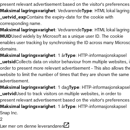
present relevant advertisement based on the visitor's preferences
Maksimal lagringsvarighet
: Vedvarende
Type
: HTML lokal lagring
_uetvid_exp
Contains the expiry-date for the cookie with
corresponding name.
Maksimal lagringsvarighet
: Vedvarende
Type
: HTML lokal lagring
MUID
Used widely by Microsoft as a unique user ID. The cookie
enables user tracking by synchronising the ID across many Microso
domains.
Maksimal lagringsvarighet
: 1 år
Type
: HTTP-informasjonskapsel
_uetsid
Collects data on visitor behaviour from multiple websites, 
order to present more relevant advertisement - This also allows th
website to limit the number of times that they are shown the same
advertisement.
Maksimal lagringsvarighet
: 1 dag
Type
: HTTP-informasjonskapse
_uetvid
Used to track visitors on multiple websites, in order to
present relevant advertisement based on the visitor's preferences
Maksimal lagringsvarighet
: 1 år
Type
: HTTP-informasjonskapsel
Snap Inc.
2
Lær mer om denne leverandøren