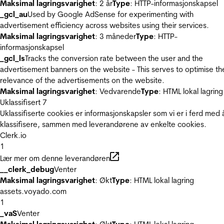
Maksimal lagringsvarighet
: 2 år
Type
: HTTP-informasjonskapsel
_gcl_au
Used by Google AdSense for experimenting with
advertisement efficiency across websites using their services.
Maksimal lagringsvarighet
: 3 måneder
Type
: HTTP-
informasjonskapsel
_gcl_ls
Tracks the conversion rate between the user and the
advertisement banners on the website - This serves to optimise th
relevance of the advertisements on the website.
Maksimal lagringsvarighet
: Vedvarende
Type
: HTML lokal lagring
Uklassifisert
7
Uklassifiserte cookies er informasjonskapsler som vi er i ferd med 
klassifisere, sammen med leverandørene av enkelte cookies.
Clerk.io
1
Lær mer om denne leverandøren
__clerk_debug
Venter
Maksimal lagringsvarighet
: Økt
Type
: HTML lokal lagring
assets.voyado.com
1
_vaS
Venter