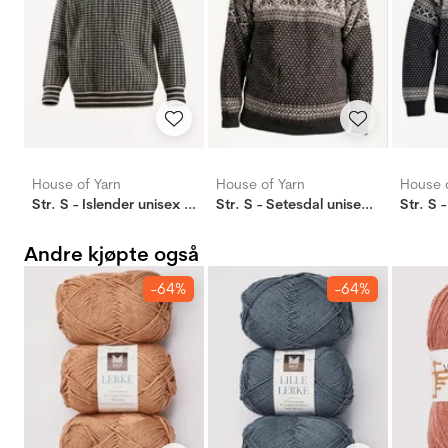
House of Yarn
House of Yarn
House o
Str. S - Islender unisex genser koksgrå
Str. S - Setesdal unisex genser m/zip koks
Andre kjøpte også
-64%
-64%