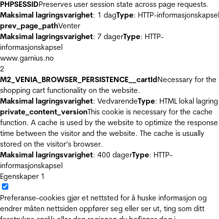
PHPSESSID
Preserves user session state across page requests.
Maksimal lagringsvarighet
: 1 dag
Type
: HTTP-informasjonskapse
prev_page_path
Venter
Maksimal lagringsvarighet
: 7 dager
Type
: HTTP-
informasjonskapsel
www.garnius.no
2
M2_VENIA_BROWSER_PERSISTENCE__cartId
Necessary for the
shopping cart functionality on the website.
Maksimal lagringsvarighet
: Vedvarende
Type
: HTML lokal lagring
private_content_version
This cookie is necessary for the cache
function. A cache is used by the website to optimize the response
time between the visitor and the website. The cache is usually
stored on the visitor’s browser.
Maksimal lagringsvarighet
: 400 dager
Type
: HTTP-
informasjonskapsel
Egenskaper
1
Preferanse-cookies gjør et nettsted for å huske informasjon og
endrer måten nettsiden oppfører seg eller ser ut, ting som ditt