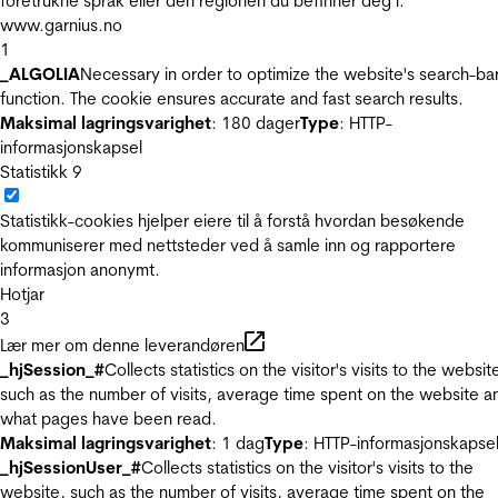
foretrukne språk eller den regionen du befinner deg i.
www.garnius.no
1
_ALGOLIA
Necessary in order to optimize the website's search-ba
function. The cookie ensures accurate and fast search results.
Maksimal lagringsvarighet
: 180 dager
Type
: HTTP-
informasjonskapsel
Statistikk
9
Statistikk-cookies hjelper eiere til å forstå hvordan besøkende
kommuniserer med nettsteder ved å samle inn og rapportere
informasjon anonymt.
Hotjar
3
Lær mer om denne leverandøren
_hjSession_#
Collects statistics on the visitor's visits to the websit
such as the number of visits, average time spent on the website a
what pages have been read.
Maksimal lagringsvarighet
: 1 dag
Type
: HTTP-informasjonskapse
_hjSessionUser_#
Collects statistics on the visitor's visits to the
website, such as the number of visits, average time spent on the