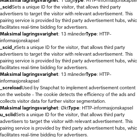
Maksimal lagringsvarighet
: 1 dag
Type
: HTTP-informasjonskapse
_scid
Sets a unique ID for the visitor, that allows third party
advertisers to target the visitor with relevant advertisement. This
pairing service is provided by third party advertisement hubs, whi
facilitates real-time bidding for advertisers.
Maksimal lagringsvarighet
: 13 måneder
Type
: HTTP-
informasjonskapsel
_scid_r
Sets a unique ID for the visitor, that allows third party
advertisers to target the visitor with relevant advertisement. This
pairing service is provided by third party advertisement hubs, whi
facilitates real-time bidding for advertisers.
Maksimal lagringsvarighet
: 13 måneder
Type
: HTTP-
informasjonskapsel
_screload
Used by Snapchat to implement advertisement content
on the website - The cookie detects the efficiency of the ads and
collects visitor data for further visitor segmentation.
Maksimal lagringsvarighet
: Økt
Type
: HTTP-informasjonskapsel
u_sclid
Sets a unique ID for the visitor, that allows third party
advertisers to target the visitor with relevant advertisement. This
pairing service is provided by third party advertisement hubs, whi
facilitates real-time bidding for advertisers.