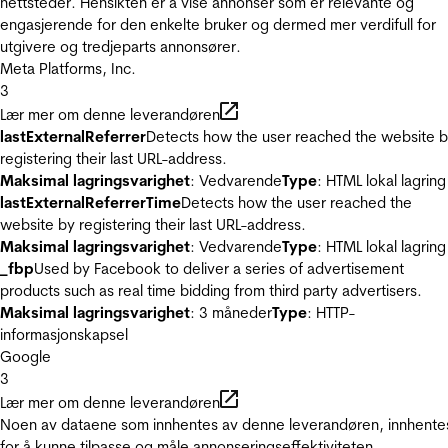
nettsteder. Hensikten er å vise annonser som er relevante og
engasjerende for den enkelte bruker og dermed mer verdifull for
utgivere og tredjeparts annonsører.
Meta Platforms, Inc.
3
Lær mer om denne leverandøren
lastExternalReferrer
Detects how the user reached the website 
registering their last URL-address.
Maksimal lagringsvarighet
: Vedvarende
Type
: HTML lokal lagring
lastExternalReferrerTime
Detects how the user reached the
website by registering their last URL-address.
Maksimal lagringsvarighet
: Vedvarende
Type
: HTML lokal lagring
_fbp
Used by Facebook to deliver a series of advertisement
products such as real time bidding from third party advertisers.
Maksimal lagringsvarighet
: 3 måneder
Type
: HTTP-
informasjonskapsel
Google
3
Lær mer om denne leverandøren
Noen av dataene som innhentes av denne leverandøren, innhente
for å kunne tilpasse og måle annonseringseffektiviteten.