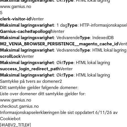
Maksimal lagringsvarighet
: Økt
Type
: HTML lokal lagring
www.garnius.no
5
clerk-visitor-id
Venter
Maksimal lagringsvarighet
: 1 dag
Type
: HTTP-informasjonskapse
Garnius-cache#apollogql
Venter
Maksimal lagringsvarighet
: Vedvarende
Type
: IndexedDB
M2_VENIA_BROWSER_PERSISTENCE__magento_cache_id
Vent
Maksimal lagringsvarighet
: Vedvarende
Type
: HTML lokal lagring
scrollLock
Venter
Maksimal lagringsvarighet
: Økt
Type
: HTML lokal lagring
success_login_redirect_path
Venter
Maksimal lagringsvarighet
: Økt
Type
: HTML lokal lagring
Samtykke på tvers av domener
2
Ditt samtykke gjelder følgende domener:
Liste over domener ditt samtykke gjelder for:
www.garnius.no
checkout.garnius.no
Informasjonskapselerklæringen ble sist oppdatert 6/11/26 av
Cookiebot
[#IABV2_TITLE#]