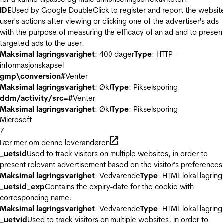
IDE
Used by Google DoubleClick to register and report the websit
user's actions after viewing or clicking one of the advertiser's ads
with the purpose of measuring the efficacy of an ad and to presen
targeted ads to the user.
Maksimal lagringsvarighet
: 400 dager
Type
: HTTP-
informasjonskapsel
gmp\conversion#
Venter
Maksimal lagringsvarighet
: Økt
Type
: Pikselsporing
ddm/activity/src=#
Venter
Maksimal lagringsvarighet
: Økt
Type
: Pikselsporing
Microsoft
7
Lær mer om denne leverandøren
_uetsid
Used to track visitors on multiple websites, in order to
present relevant advertisement based on the visitor's preferences
Maksimal lagringsvarighet
: Vedvarende
Type
: HTML lokal lagring
_uetsid_exp
Contains the expiry-date for the cookie with
corresponding name.
Maksimal lagringsvarighet
: Vedvarende
Type
: HTML lokal lagring
_uetvid
Used to track visitors on multiple websites, in order to