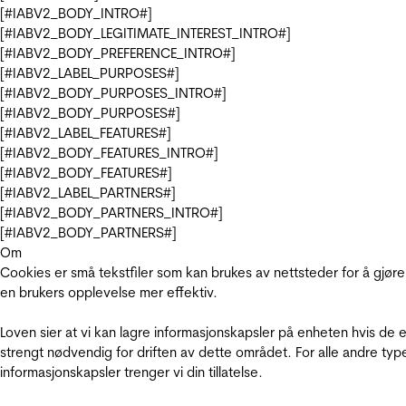
[#IABV2_BODY_INTRO#]
[#IABV2_BODY_LEGITIMATE_INTEREST_INTRO#]
[#IABV2_BODY_PREFERENCE_INTRO#]
[#IABV2_LABEL_PURPOSES#]
[#IABV2_BODY_PURPOSES_INTRO#]
[#IABV2_BODY_PURPOSES#]
[#IABV2_LABEL_FEATURES#]
[#IABV2_BODY_FEATURES_INTRO#]
[#IABV2_BODY_FEATURES#]
[#IABV2_LABEL_PARTNERS#]
[#IABV2_BODY_PARTNERS_INTRO#]
[#IABV2_BODY_PARTNERS#]
Om
Cookies er små tekstfiler som kan brukes av nettsteder for å gjøre
en brukers opplevelse mer effektiv.
Loven sier at vi kan lagre informasjonskapsler på enheten hvis de e
strengt nødvendig for driften av dette området. For alle andre typ
informasjonskapsler trenger vi din tillatelse.