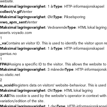
website.
Maksimal lagringsvarighet
: 1 år
Type
: HTTP-informasjonskapsel
collect/v.gif
Venter
Maksimal lagringsvarighet
: Økt
Type
: Pikselsporing
vwo_apm_sent
Venter
Maksimal lagringsvarighet
: Vedvarende
Type
: HTML lokal lagring
assets.voyado.com
1
_va
Contains an visitor ID. This is used to identify the visitor upon 
Maksimal lagringsvarighet
: 1 år
Type
: HTTP-informasjonskapsel
garnius.no
1
FPAU
Assigns a specific ID to the visitor. This allows the website to
Maksimal lagringsvarighet
: 3 måneder
Type
: HTTP-informasjonsk
sc-static.net
2
u_scsid
Registers data on visitors' website-behaviour. This is used 
Maksimal lagringsvarighet
: Økt
Type
: HTML lokal lagring
X-AB
This cookie is used by the website’s operator in context with 
variation/edition of the site.
Maksimal lagringsvarighet
: 1 dag
Type
: HTTP-informasjonskapse