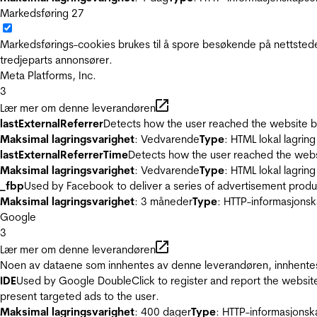
Markedsføring
27
Markedsførings-cookies brukes til å spore besøkende på nettstede
tredjeparts annonsører.
Meta Platforms, Inc.
3
Lær mer om denne leverandøren
lastExternalReferrer
Detects how the user reached the website by 
Maksimal lagringsvarighet
: Vedvarende
Type
: HTML lokal lagring
lastExternalReferrerTime
Detects how the user reached the websi
Maksimal lagringsvarighet
: Vedvarende
Type
: HTML lokal lagring
_fbp
Used by Facebook to deliver a series of advertisement product
Maksimal lagringsvarighet
: 3 måneder
Type
: HTTP-informasjonsk
Google
3
Lær mer om denne leverandøren
Noen av dataene som innhentes av denne leverandøren, innhentes 
IDE
Used by Google DoubleClick to register and report the website u
present targeted ads to the user.
Maksimal lagringsvarighet
: 400 dager
Type
: HTTP-informasjonsk