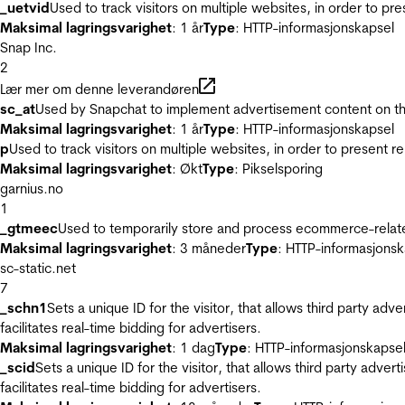
_uetvid
Used to track visitors on multiple websites, in order to pr
Maksimal lagringsvarighet
: 1 år
Type
: HTTP-informasjonskapsel
Snap Inc.
2
Lær mer om denne leverandøren
sc_at
Used by Snapchat to implement advertisement content on the w
Maksimal lagringsvarighet
: 1 år
Type
: HTTP-informasjonskapsel
p
Used to track visitors on multiple websites, in order to present 
Maksimal lagringsvarighet
: Økt
Type
: Pikselsporing
garnius.no
1
_gtmeec
Used to temporarily store and process ecommerce-related 
Maksimal lagringsvarighet
: 3 måneder
Type
: HTTP-informasjonsk
sc-static.net
7
_schn1
Sets a unique ID for the visitor, that allows third party adv
facilitates real-time bidding for advertisers.
Maksimal lagringsvarighet
: 1 dag
Type
: HTTP-informasjonskapse
_scid
Sets a unique ID for the visitor, that allows third party adver
facilitates real-time bidding for advertisers.