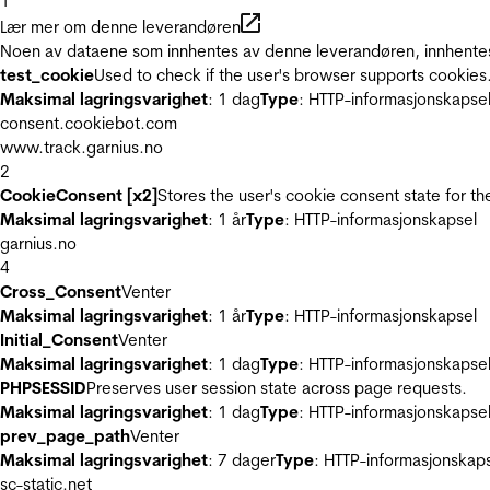
1
Lær mer om denne leverandøren
Noen av dataene som innhentes av denne leverandøren, innhentes 
test_cookie
Used to check if the user's browser supports cookies
Maksimal lagringsvarighet
: 1 dag
Type
: HTTP-informasjonskapse
consent.cookiebot.com
www.track.garnius.no
2
CookieConsent [x2]
Stores the user's cookie consent state for t
Maksimal lagringsvarighet
: 1 år
Type
: HTTP-informasjonskapsel
garnius.no
4
Cross_Consent
Venter
Maksimal lagringsvarighet
: 1 år
Type
: HTTP-informasjonskapsel
Initial_Consent
Venter
Maksimal lagringsvarighet
: 1 dag
Type
: HTTP-informasjonskapse
PHPSESSID
Preserves user session state across page requests.
Maksimal lagringsvarighet
: 1 dag
Type
: HTTP-informasjonskapse
prev_page_path
Venter
Maksimal lagringsvarighet
: 7 dager
Type
: HTTP-informasjonskap
sc-static.net