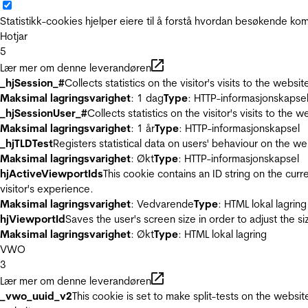
Statistikk-cookies hjelper eiere til å forstå hvordan besøkende 
Hotjar
5
Lær mer om denne leverandøren
_hjSession_#
Collects statistics on the visitor's visits to the we
Maksimal lagringsvarighet
: 1 dag
Type
: HTTP-informasjonskapse
_hjSessionUser_#
Collects statistics on the visitor's visits to t
Maksimal lagringsvarighet
: 1 år
Type
: HTTP-informasjonskapsel
_hjTLDTest
Registers statistical data on users' behaviour on the we
Maksimal lagringsvarighet
: Økt
Type
: HTTP-informasjonskapsel
hjActiveViewportIds
This cookie contains an ID string on the curr
visitor's experience.
Maksimal lagringsvarighet
: Vedvarende
Type
: HTML lokal lagring
hjViewportId
Saves the user's screen size in order to adjust the s
Maksimal lagringsvarighet
: Økt
Type
: HTML lokal lagring
VWO
3
Lær mer om denne leverandøren
_vwo_uuid_v2
This cookie is set to make split-tests on the websi