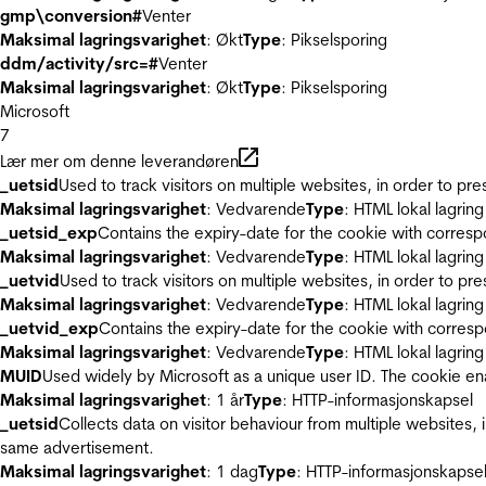
gmp\conversion#
Venter
Maksimal lagringsvarighet
: Økt
Type
: Pikselsporing
ddm/activity/src=#
Venter
Maksimal lagringsvarighet
: Økt
Type
: Pikselsporing
Microsoft
7
Lær mer om denne leverandøren
_uetsid
Used to track visitors on multiple websites, in order to pr
Maksimal lagringsvarighet
: Vedvarende
Type
: HTML lokal lagring
_uetsid_exp
Contains the expiry-date for the cookie with corres
Maksimal lagringsvarighet
: Vedvarende
Type
: HTML lokal lagring
_uetvid
Used to track visitors on multiple websites, in order to pr
Maksimal lagringsvarighet
: Vedvarende
Type
: HTML lokal lagring
_uetvid_exp
Contains the expiry-date for the cookie with corres
Maksimal lagringsvarighet
: Vedvarende
Type
: HTML lokal lagring
MUID
Used widely by Microsoft as a unique user ID. The cookie en
Maksimal lagringsvarighet
: 1 år
Type
: HTTP-informasjonskapsel
_uetsid
Collects data on visitor behaviour from multiple websites, 
same advertisement.
Maksimal lagringsvarighet
: 1 dag
Type
: HTTP-informasjonskapse