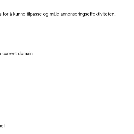
for å kunne tilpasse og måle annonseringseffektiviteten.
.
l
he current domain
l
l
sel