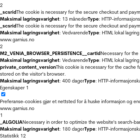
2
_scsrid
The cookie is necessary for the secure checkout and payme
Maksimal lagringsvarighet
: 13 måneder
Type
: HTTP-informasjon
_scsrid
The cookie is necessary for the secure checkout and payme
Maksimal lagringsvarighet
: Vedvarende
Type
: HTML lokal lagring
www.garnius.no
2
M2_VENIA_BROWSER_PERSISTENCE__cartId
Necessary for the 
Maksimal lagringsvarighet
: Vedvarende
Type
: HTML lokal lagring
private_content_version
This cookie is necessary for the cache 
stored on the visitor’s browser.
Maksimal lagringsvarighet
: 400 dager
Type
: HTTP-informasjonsk
Egenskaper
1
Preferanse-cookies gjør et nettsted for å huske informasjon og end
www.garnius.no
1
_ALGOLIA
Necessary in order to optimize the website's search-bar
Maksimal lagringsvarighet
: 180 dager
Type
: HTTP-informasjonsk
Statistikk
12