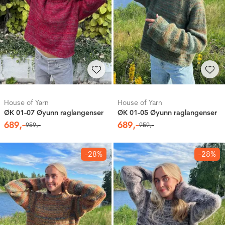
House of Yarn
House of Yarn
ØK 01-07 Øyunn raglangenser
ØK 01-05 Øyunn raglangenser
689
,-
689
,-
959
,-
959
,-
-28%
-28%