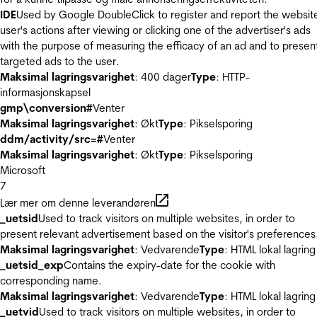
IDE
Used by Google DoubleClick to register and report the websit
user's actions after viewing or clicking one of the advertiser's ads
with the purpose of measuring the efficacy of an ad and to presen
targeted ads to the user.
Maksimal lagringsvarighet
: 400 dager
Type
: HTTP-
informasjonskapsel
gmp\conversion#
Venter
Maksimal lagringsvarighet
: Økt
Type
: Pikselsporing
ddm/activity/src=#
Venter
Maksimal lagringsvarighet
: Økt
Type
: Pikselsporing
Microsoft
7
Lær mer om denne leverandøren
_uetsid
Used to track visitors on multiple websites, in order to
present relevant advertisement based on the visitor's preferences
Maksimal lagringsvarighet
: Vedvarende
Type
: HTML lokal lagring
_uetsid_exp
Contains the expiry-date for the cookie with
corresponding name.
Maksimal lagringsvarighet
: Vedvarende
Type
: HTML lokal lagring
_uetvid
Used to track visitors on multiple websites, in order to