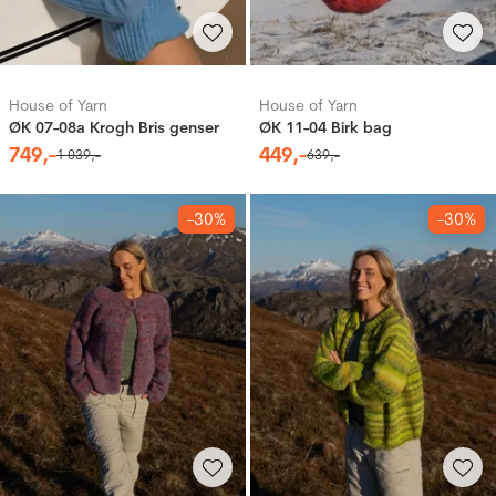
House of Yarn
House of Yarn
ØK 07-08a Krogh Bris genser
ØK 11-04 Birk bag
749
,-
449
,-
1
039
,-
639
,-
-30%
-30%