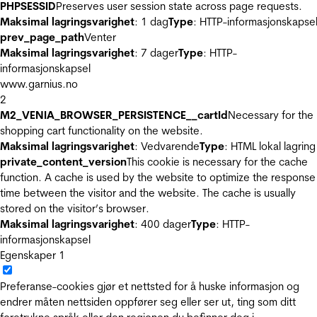
PHPSESSID
Preserves user session state across page requests.
Maksimal lagringsvarighet
: 1 dag
Type
: HTTP-informasjonskapse
prev_page_path
Venter
Maksimal lagringsvarighet
: 7 dager
Type
: HTTP-
informasjonskapsel
www.garnius.no
2
M2_VENIA_BROWSER_PERSISTENCE__cartId
Necessary for the
shopping cart functionality on the website.
Maksimal lagringsvarighet
: Vedvarende
Type
: HTML lokal lagring
private_content_version
This cookie is necessary for the cache
function. A cache is used by the website to optimize the response
time between the visitor and the website. The cache is usually
stored on the visitor’s browser.
Maksimal lagringsvarighet
: 400 dager
Type
: HTTP-
informasjonskapsel
Egenskaper
1
Preferanse-cookies gjør et nettsted for å huske informasjon og
endrer måten nettsiden oppfører seg eller ser ut, ting som ditt