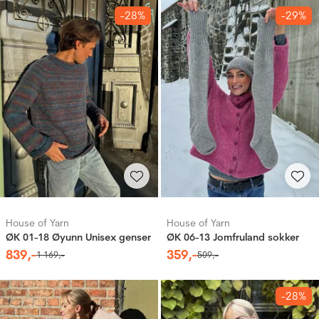
-28%
-29%
House of Yarn
House of Yarn
ØK 01-18 Øyunn Unisex genser
ØK 06-13 Jomfruland sokker
839
,-
359
,-
1
169
,-
509
,-
-28%