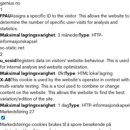
garnius.no
1
FPAU
Assigns a specific ID to the visitor. This allows the website to
determine the number of specific user-visits for analysis and
statistics.
Maksimal lagringsvarighet
: 3 måneder
Type
: HTTP-
informasjonskapsel
sc-static.net
2
u_scsid
Registers data on visitors' website-behaviour. This is used
for internal analysis and website optimization.
Maksimal lagringsvarighet
: Økt
Type
: HTML lokal lagring
X-AB
This cookie is used by the website’s operator in context with
multi-variate testing. This is a tool used to combine or change
content on the website. This allows the website to find the best
variation/edition of the site.
Maksimal lagringsvarighet
: 1 dag
Type
: HTTP-informasjonskapse
Markedsføring
27
Markedsførings-cookies brukes til å spore besøkende på