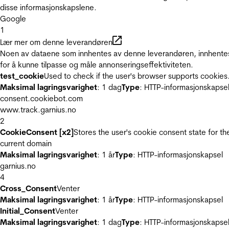
disse informasjonskapslene.
Google
1
Lær mer om denne leverandøren
Noen av dataene som innhentes av denne leverandøren, innhente
for å kunne tilpasse og måle annonseringseffektiviteten.
test_cookie
Used to check if the user's browser supports cookies
Maksimal lagringsvarighet
: 1 dag
Type
: HTTP-informasjonskapse
consent.cookiebot.com
www.track.garnius.no
2
CookieConsent [x2]
Stores the user's cookie consent state for th
current domain
Maksimal lagringsvarighet
: 1 år
Type
: HTTP-informasjonskapsel
garnius.no
4
Cross_Consent
Venter
Maksimal lagringsvarighet
: 1 år
Type
: HTTP-informasjonskapsel
Initial_Consent
Venter
Maksimal lagringsvarighet
: 1 dag
Type
: HTTP-informasjonskapse