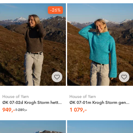
-26%
House of Yarn
House of Yarn
ØK 07-02d Krogh Storm hettegenser
ØK 07-01m Krogh Storm genser
949
,-
1
079
,-
1
289
,-