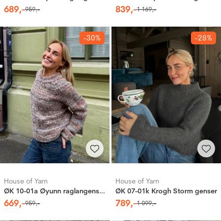
689
,-
839
,-
959
,-
1
169
,-
-30%
-28%
House of Yarn
House of Yarn
ØK 10-01a Øyunn raglangenser 2.0
ØK 07-01k Krogh Storm genser
669
,-
789
,-
959
,-
1
099
,-