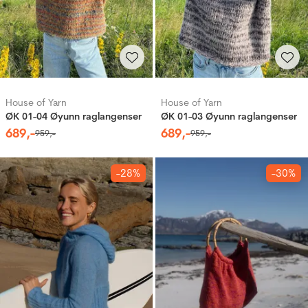
House of Yarn
House of Yarn
ØK 01-04 Øyunn raglangenser
ØK 01-03 Øyunn raglangenser
689
,-
689
,-
959
,-
959
,-
-28%
-30%