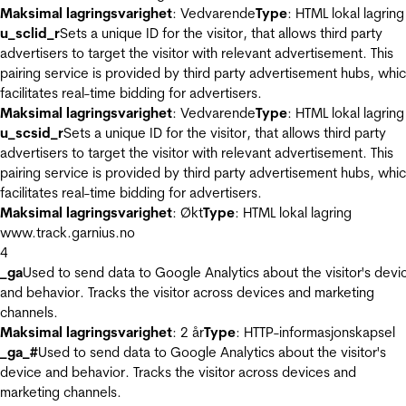
Maksimal lagringsvarighet
: Vedvarende
Type
: HTML lokal lagring
u_sclid_r
Sets a unique ID for the visitor, that allows third party
advertisers to target the visitor with relevant advertisement. This
pairing service is provided by third party advertisement hubs, whi
facilitates real-time bidding for advertisers.
Maksimal lagringsvarighet
: Vedvarende
Type
: HTML lokal lagring
u_scsid_r
Sets a unique ID for the visitor, that allows third party
advertisers to target the visitor with relevant advertisement. This
pairing service is provided by third party advertisement hubs, whi
facilitates real-time bidding for advertisers.
Maksimal lagringsvarighet
: Økt
Type
: HTML lokal lagring
www.track.garnius.no
4
_ga
Used to send data to Google Analytics about the visitor's devi
and behavior. Tracks the visitor across devices and marketing
channels.
Maksimal lagringsvarighet
: 2 år
Type
: HTTP-informasjonskapsel
_ga_#
Used to send data to Google Analytics about the visitor's
device and behavior. Tracks the visitor across devices and
marketing channels.