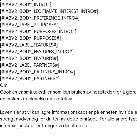
[#IABV2_BODY_INTRO#]
[#IABV2_BODY_LEGITIMATE_INTEREST_INTRO#]
[#IABV2_BODY_PREFERENCE_INTRO#]
[#IABV2_LABEL_PURPOSES#]
[#IABV2_BODY_PURPOSES_INTRO#]
[#IABV2_BODY_PURPOSES#]
[#IABV2_LABEL_FEATURES#]
[#IABV2_BODY_FEATURES_INTRO#]
[#IABV2_BODY_FEATURES#]
[#IABV2_LABEL_PARTNERS#]
[#IABV2_BODY_PARTNERS_INTRO#]
[#IABV2_BODY_PARTNERS#]
Om
Cookies er små tekstfiler som kan brukes av nettsteder for å gjøre
en brukers opplevelse mer effektiv.
Loven sier at vi kan lagre informasjonskapsler på enheten hvis de e
strengt nødvendig for driften av dette området. For alle andre typ
informasjonskapsler trenger vi din tillatelse.