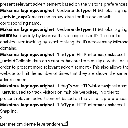
present relevant advertisement based on the visitor's preferences
Maksimal lagringsvarighet
: Vedvarende
Type
: HTML lokal lagring
_uetvid_exp
Contains the expiry-date for the cookie with
corresponding name.
Maksimal lagringsvarighet
: Vedvarende
Type
: HTML lokal lagring
MUID
Used widely by Microsoft as a unique user ID. The cookie
enables user tracking by synchronising the ID across many Microso
domains.
Maksimal lagringsvarighet
: 1 år
Type
: HTTP-informasjonskapsel
_uetsid
Collects data on visitor behaviour from multiple websites, 
order to present more relevant advertisement - This also allows th
website to limit the number of times that they are shown the same
advertisement.
Maksimal lagringsvarighet
: 1 dag
Type
: HTTP-informasjonskapse
_uetvid
Used to track visitors on multiple websites, in order to
present relevant advertisement based on the visitor's preferences
Maksimal lagringsvarighet
: 1 år
Type
: HTTP-informasjonskapsel
Snap Inc.
2
Lær mer om denne leverandøren