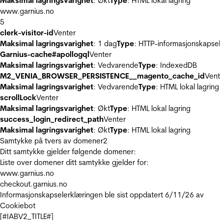
Maksimal lagringsvarighet
: Økt
Type
: HTML lokal lagring
www.garnius.no
5
clerk-visitor-id
Venter
Maksimal lagringsvarighet
: 1 dag
Type
: HTTP-informasjonskapse
Garnius-cache#apollogql
Venter
Maksimal lagringsvarighet
: Vedvarende
Type
: IndexedDB
M2_VENIA_BROWSER_PERSISTENCE__magento_cache_id
Vent
Maksimal lagringsvarighet
: Vedvarende
Type
: HTML lokal lagring
scrollLock
Venter
Maksimal lagringsvarighet
: Økt
Type
: HTML lokal lagring
success_login_redirect_path
Venter
Maksimal lagringsvarighet
: Økt
Type
: HTML lokal lagring
Samtykke på tvers av domener
2
Ditt samtykke gjelder følgende domener:
Liste over domener ditt samtykke gjelder for:
www.garnius.no
checkout.garnius.no
Informasjonskapselerklæringen ble sist oppdatert 6/11/26 av
Cookiebot
[#IABV2_TITLE#]