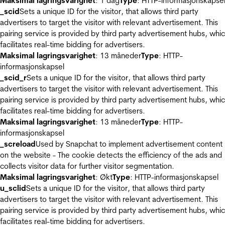
Maksimal lagringsvarighet
: 1 dag
Type
: HTTP-informasjonskapse
_scid
Sets a unique ID for the visitor, that allows third party
advertisers to target the visitor with relevant advertisement. This
pairing service is provided by third party advertisement hubs, whi
facilitates real-time bidding for advertisers.
Maksimal lagringsvarighet
: 13 måneder
Type
: HTTP-
informasjonskapsel
_scid_r
Sets a unique ID for the visitor, that allows third party
advertisers to target the visitor with relevant advertisement. This
pairing service is provided by third party advertisement hubs, whi
facilitates real-time bidding for advertisers.
Maksimal lagringsvarighet
: 13 måneder
Type
: HTTP-
informasjonskapsel
_screload
Used by Snapchat to implement advertisement content
on the website - The cookie detects the efficiency of the ads and
collects visitor data for further visitor segmentation.
Maksimal lagringsvarighet
: Økt
Type
: HTTP-informasjonskapsel
u_sclid
Sets a unique ID for the visitor, that allows third party
advertisers to target the visitor with relevant advertisement. This
pairing service is provided by third party advertisement hubs, whi
facilitates real-time bidding for advertisers.