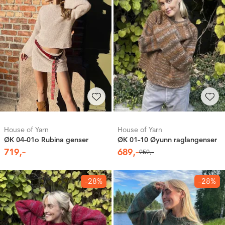
House of Yarn
House of Yarn
ØK 04-01o Rubina genser
ØK 01-10 Øyunn raglangenser
719
,-
689
,-
959
,-
-28%
-28%