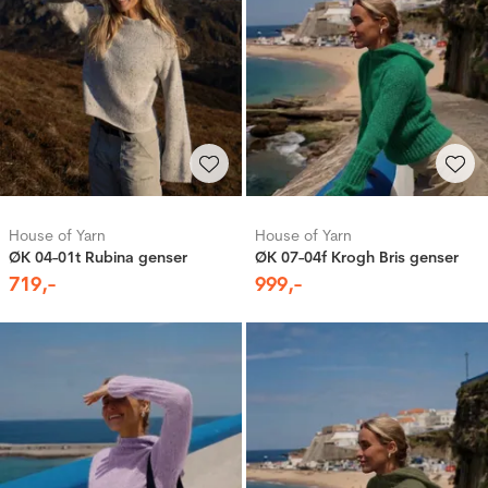
House of Yarn
House of Yarn
ØK 04-01t Rubina genser
ØK 07-04f Krogh Bris genser
719
,-
999
,-