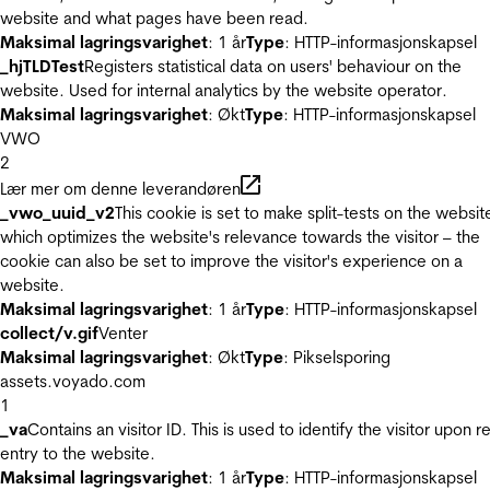
website and what pages have been read.
Maksimal lagringsvarighet
: 1 år
Type
: HTTP-informasjonskapsel
_hjTLDTest
Registers statistical data on users' behaviour on the
website. Used for internal analytics by the website operator.
Maksimal lagringsvarighet
: Økt
Type
: HTTP-informasjonskapsel
VWO
2
Lær mer om denne leverandøren
_vwo_uuid_v2
This cookie is set to make split-tests on the websit
which optimizes the website's relevance towards the visitor – the
cookie can also be set to improve the visitor's experience on a
website.
Maksimal lagringsvarighet
: 1 år
Type
: HTTP-informasjonskapsel
collect/v.gif
Venter
Maksimal lagringsvarighet
: Økt
Type
: Pikselsporing
assets.voyado.com
1
_va
Contains an visitor ID. This is used to identify the visitor upon r
entry to the website.
Maksimal lagringsvarighet
: 1 år
Type
: HTTP-informasjonskapsel