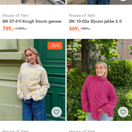
House of Yarn
House of Yarn
ØK 07-01l Krogh Storm genser
ØK 10-02a Øyunn jakke 2.0
789
,-
669
,-
1
099
,-
959
,-
-30%
House of Yarn
House of Yarn