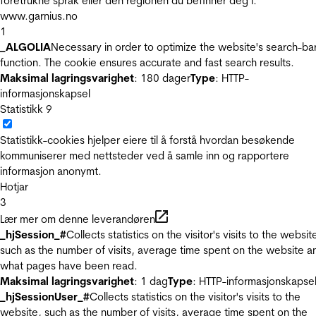
foretrukne språk eller den regionen du befinner deg i.
www.garnius.no
1
_ALGOLIA
Necessary in order to optimize the website's search-ba
function. The cookie ensures accurate and fast search results.
Maksimal lagringsvarighet
: 180 dager
Type
: HTTP-
informasjonskapsel
Statistikk
9
Statistikk-cookies hjelper eiere til å forstå hvordan besøkende
kommuniserer med nettsteder ved å samle inn og rapportere
informasjon anonymt.
Hotjar
3
Lær mer om denne leverandøren
_hjSession_#
Collects statistics on the visitor's visits to the websit
such as the number of visits, average time spent on the website a
what pages have been read.
Maksimal lagringsvarighet
: 1 dag
Type
: HTTP-informasjonskapse
_hjSessionUser_#
Collects statistics on the visitor's visits to the
website, such as the number of visits, average time spent on the