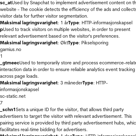
sc_at
Used by Snapchat to implement advertisement content on t
website - The cookie detects the efficiency of the ads and collect
visitor data for further visitor segmentation.
Maksimal lagringsvarighet
: 1 år
Type
: HTTP-informasjonskapsel
p
Used to track visitors on multiple websites, in order to present
relevant advertisement based on the visitor's preferences.
Maksimal lagringsvarighet
: Økt
Type
: Pikselsporing
garnius.no
1
_gtmeec
Used to temporarily store and process ecommerce-relat
interaction data in order to ensure reliable analytics event tracking
across page loads.
Maksimal lagringsvarighet
: 3 måneder
Type
: HTTP-
informasjonskapsel
sc-static.net
7
_schn1
Sets a unique ID for the visitor, that allows third party
advertisers to target the visitor with relevant advertisement. This
pairing service is provided by third party advertisement hubs, whi
facilitates real-time bidding for advertisers.