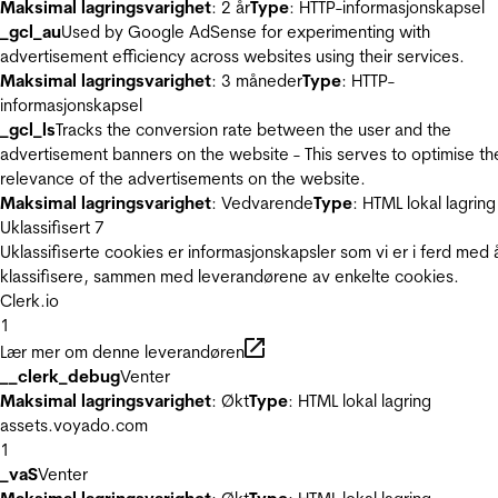
Maksimal lagringsvarighet
: 2 år
Type
: HTTP-informasjonskapsel
_gcl_au
Used by Google AdSense for experimenting with
advertisement efficiency across websites using their services.
Maksimal lagringsvarighet
: 3 måneder
Type
: HTTP-
informasjonskapsel
_gcl_ls
Tracks the conversion rate between the user and the
advertisement banners on the website - This serves to optimise th
relevance of the advertisements on the website.
Maksimal lagringsvarighet
: Vedvarende
Type
: HTML lokal lagring
Uklassifisert
7
Uklassifiserte cookies er informasjonskapsler som vi er i ferd med 
klassifisere, sammen med leverandørene av enkelte cookies.
Clerk.io
1
Lær mer om denne leverandøren
__clerk_debug
Venter
Maksimal lagringsvarighet
: Økt
Type
: HTML lokal lagring
assets.voyado.com
1
_vaS
Venter