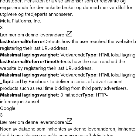
nettsteder. Hensikten er å vise annonser som er relevante og
engasjerende for den enkelte bruker og dermed mer verdifull for
utgivere og tredjeparts annonsører.
Meta Platforms, Inc.
3
Lær mer om denne leverandøren
lastExternalReferrer
Detects how the user reached the website 
registering their last URL-address.
Maksimal lagringsvarighet
: Vedvarende
Type
: HTML lokal lagring
lastExternalReferrerTime
Detects how the user reached the
website by registering their last URL-address.
Maksimal lagringsvarighet
: Vedvarende
Type
: HTML lokal lagring
_fbp
Used by Facebook to deliver a series of advertisement
products such as real time bidding from third party advertisers.
Maksimal lagringsvarighet
: 3 måneder
Type
: HTTP-
informasjonskapsel
Google
3
Lær mer om denne leverandøren
Noen av dataene som innhentes av denne leverandøren, innhente
for å kunne tilpasse og måle annonseringseffektiviteten.