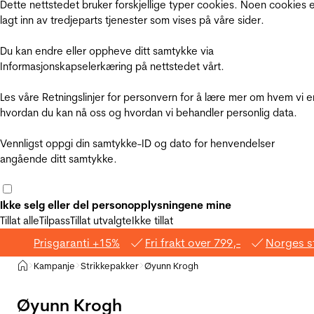
Dette nettstedet bruker forskjellige typer cookies. Noen cookies 
lagt inn av tredjeparts tjenester som vises på våre sider.
Du kan endre eller oppheve ditt samtykke via
Informasjonskapselerkæring på nettstedet vårt.
Les våre Retningslinjer for personvern for å lære mer om hvem vi e
hvordan du kan nå oss og hvordan vi behandler personlig data.
Vennligst oppgi din samtykke-ID og dato for henvendelser
angående ditt samtykke.
Ikke selg eller del personopplysningene mine
Tillat alle
Tilpass
Tillat utvalgte
Ikke tillat
Prisgaranti +15%
Fri frakt over 799,-
Norges s
Hjem
Kampanje
Strikkepakker
Øyunn Krogh
>
>
>
Øyunn Krogh