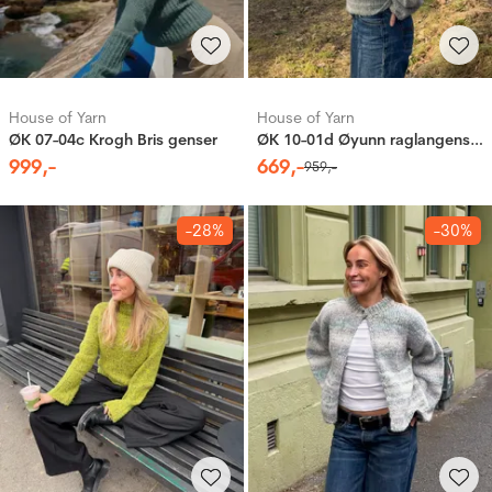
House of Yarn
House of Yarn
ØK 07-04c Krogh Bris genser
ØK 10-01d Øyunn raglangenser 2.0
999
,-
669
,-
959
,-
-28%
-30%