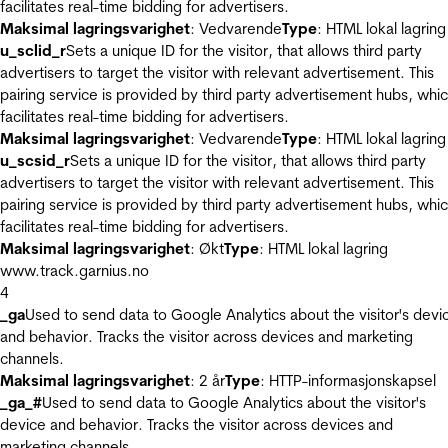
facilitates real-time bidding for advertisers.
Maksimal lagringsvarighet
: Vedvarende
Type
: HTML lokal lagring
u_sclid_r
Sets a unique ID for the visitor, that allows third party
advertisers to target the visitor with relevant advertisement. This
pairing service is provided by third party advertisement hubs, whi
facilitates real-time bidding for advertisers.
Maksimal lagringsvarighet
: Vedvarende
Type
: HTML lokal lagring
u_scsid_r
Sets a unique ID for the visitor, that allows third party
advertisers to target the visitor with relevant advertisement. This
pairing service is provided by third party advertisement hubs, whi
facilitates real-time bidding for advertisers.
Maksimal lagringsvarighet
: Økt
Type
: HTML lokal lagring
www.track.garnius.no
4
_ga
Used to send data to Google Analytics about the visitor's devi
and behavior. Tracks the visitor across devices and marketing
channels.
Maksimal lagringsvarighet
: 2 år
Type
: HTTP-informasjonskapsel
_ga_#
Used to send data to Google Analytics about the visitor's
device and behavior. Tracks the visitor across devices and
marketing channels.