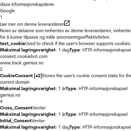
disse informasjonskapslene.
Google
1
Lær mer om denne leverandøren
Noen av dataene som innhentes av denne leverandøren, innhente
for å kunne tilpasse og måle annonseringseffektiviteten.
test_cookie
Used to check if the user's browser supports cookies
Maksimal lagringsvarighet
: 1 dag
Type
: HTTP-informasjonskapse
consent.cookiebot.com
www.track.garnius.no
2
CookieConsent [x2]
Stores the user's cookie consent state for th
current domain
Maksimal lagringsvarighet
: 1 år
Type
: HTTP-informasjonskapsel
garnius.no
4
Cross_Consent
Venter
Maksimal lagringsvarighet
: 1 år
Type
: HTTP-informasjonskapsel
Initial_Consent
Venter
Maksimal lagringsvarighet
: 1 dag
Type
: HTTP-informasjonskapse