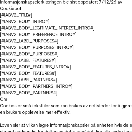
Informasjonskapselerklæringen ble sist oppdatert 7/12/26 av
Cookiebot
[#IABV2_TITLE#]
[#IABV2_BODY_INTRO#]
[#IABV2_BODY_LEGITIMATE_INTEREST_INTRO#]
[#IABV2_BODY_PREFERENCE_INTRO#]
[#IABV2_LABEL_PURPOSES#]
[#IABV2_BODY_PURPOSES_INTRO#]
[#IABV2_BODY_PURPOSES#]
[#IABV2_LABEL_FEATURES#]
[#IABV2_BODY_FEATURES_INTRO#]
[#IABV2_BODY_FEATURES#]
[#IABV2_LABEL_PARTNERS#]
[#IABV2_BODY_PARTNERS_INTRO#]
[#IABV2_BODY_PARTNERS#]
Om
Cookies er små tekstfiler som kan brukes av nettsteder for å gjøre
en brukers opplevelse mer effektiv.
Loven sier at vi kan lagre informasjonskapsler på enheten hvis de e
strengt nødvendig for driften av dette området. For alle andre typ