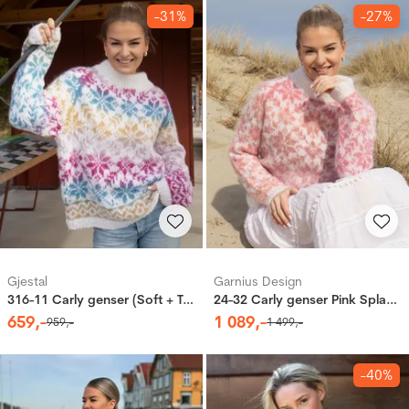
-31%
-27%
Gjestal
Garnius Design
316-11 Carly genser (Soft + Twisty Air)
24-32 Carly genser Pink Splash (Mohair + Caness)
659
,-
1
089
,-
959
,-
1
499
,-
-40%