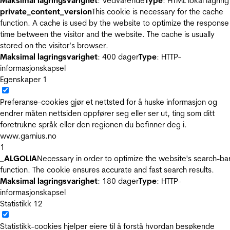
Maksimal lagringsvarighet
: Vedvarende
Type
: HTML lokal lagring
private_content_version
This cookie is necessary for the cache
function. A cache is used by the website to optimize the response
time between the visitor and the website. The cache is usually
stored on the visitor’s browser.
Maksimal lagringsvarighet
: 400 dager
Type
: HTTP-
informasjonskapsel
Egenskaper
1
Preferanse-cookies gjør et nettsted for å huske informasjon og
endrer måten nettsiden oppfører seg eller ser ut, ting som ditt
foretrukne språk eller den regionen du befinner deg i.
www.garnius.no
1
_ALGOLIA
Necessary in order to optimize the website's search-ba
function. The cookie ensures accurate and fast search results.
Maksimal lagringsvarighet
: 180 dager
Type
: HTTP-
informasjonskapsel
Statistikk
12
Statistikk-cookies hjelper eiere til å forstå hvordan besøkende