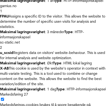
Maksimal lagringsvarighet
: 1 år
Type
: HTTP-informasjonskapsel
garnius.no
1
FPAU
Assigns a specific ID to the visitor. This allows the website to
determine the number of specific user-visits for analysis and
statistics.
Maksimal lagringsvarighet
: 3 måneder
Type
: HTTP-
informasjonskapsel
sc-static.net
2
u_scsid
Registers data on visitors' website-behaviour. This is used
for internal analysis and website optimization.
Maksimal lagringsvarighet
: Økt
Type
: HTML lokal lagring
X-AB
This cookie is used by the website’s operator in context with
multi-variate testing. This is a tool used to combine or change
content on the website. This allows the website to find the best
variation/edition of the site.
Maksimal lagringsvarighet
: 1 dag
Type
: HTTP-informasjonskapse
Markedsføring
27
Markedsførings-cookies brukes til å spore besøkende på