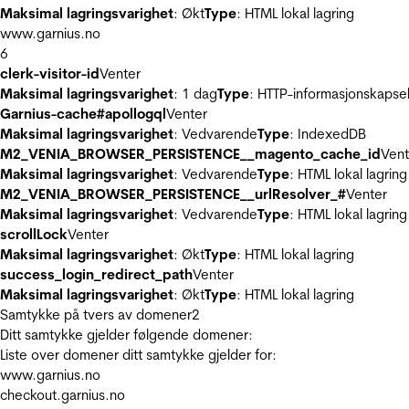
Maksimal lagringsvarighet
: Økt
Type
: HTML lokal lagring
www.garnius.no
6
clerk-visitor-id
Venter
Maksimal lagringsvarighet
: 1 dag
Type
: HTTP-informasjonskapse
Garnius-cache#apollogql
Venter
Maksimal lagringsvarighet
: Vedvarende
Type
: IndexedDB
M2_VENIA_BROWSER_PERSISTENCE__magento_cache_id
Vent
Maksimal lagringsvarighet
: Vedvarende
Type
: HTML lokal lagring
M2_VENIA_BROWSER_PERSISTENCE__urlResolver_#
Venter
Maksimal lagringsvarighet
: Vedvarende
Type
: HTML lokal lagring
scrollLock
Venter
Maksimal lagringsvarighet
: Økt
Type
: HTML lokal lagring
success_login_redirect_path
Venter
Maksimal lagringsvarighet
: Økt
Type
: HTML lokal lagring
Samtykke på tvers av domener
2
Ditt samtykke gjelder følgende domener:
Liste over domener ditt samtykke gjelder for:
www.garnius.no
checkout.garnius.no