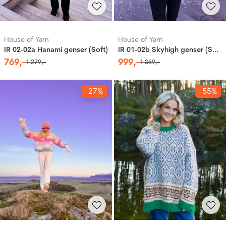
House of Yarn
House of Yarn
IR 02-02a Hanami genser (Soft)
IR 01-02b Skyhigh genser (Soft)
769
,-
999
,-
1
279
,-
1
369
,-
-27%
-55%