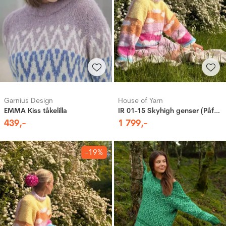
Garnius Design
House of Yarn
EMMA Kiss tåkelilla
IR 01-15 Skyhigh genser (Påfugl in Paris)
439
,-
1
799
,-
-19%