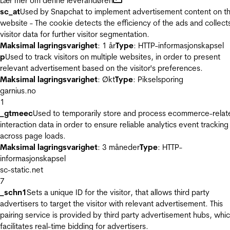
Lær mer om denne leverandøren
sc_at
Used by Snapchat to implement advertisement content on t
website - The cookie detects the efficiency of the ads and collect
visitor data for further visitor segmentation.
Maksimal lagringsvarighet
: 1 år
Type
: HTTP-informasjonskapsel
p
Used to track visitors on multiple websites, in order to present
relevant advertisement based on the visitor's preferences.
Maksimal lagringsvarighet
: Økt
Type
: Pikselsporing
garnius.no
1
_gtmeec
Used to temporarily store and process ecommerce-relat
interaction data in order to ensure reliable analytics event tracking
across page loads.
Maksimal lagringsvarighet
: 3 måneder
Type
: HTTP-
informasjonskapsel
sc-static.net
7
_schn1
Sets a unique ID for the visitor, that allows third party
advertisers to target the visitor with relevant advertisement. This
pairing service is provided by third party advertisement hubs, whi
facilitates real-time bidding for advertisers.