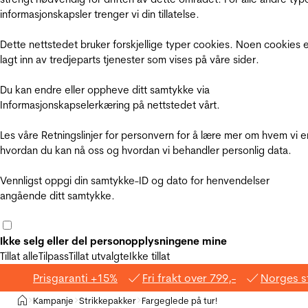
informasjonskapsler trenger vi din tillatelse.
Dette nettstedet bruker forskjellige typer cookies. Noen cookies 
lagt inn av tredjeparts tjenester som vises på våre sider.
Du kan endre eller oppheve ditt samtykke via
Informasjonskapselerkæring på nettstedet vårt.
Les våre Retningslinjer for personvern for å lære mer om hvem vi e
hvordan du kan nå oss og hvordan vi behandler personlig data.
Vennligst oppgi din samtykke-ID og dato for henvendelser
angående ditt samtykke.
Ikke selg eller del personopplysningene mine
Tillat alle
Tilpass
Tillat utvalgte
Ikke tillat
Prisgaranti +15%
Fri frakt over 799,-
Norges s
Hjem
Kampanje
Strikkepakker
Fargeglede på tur!
>
>
>