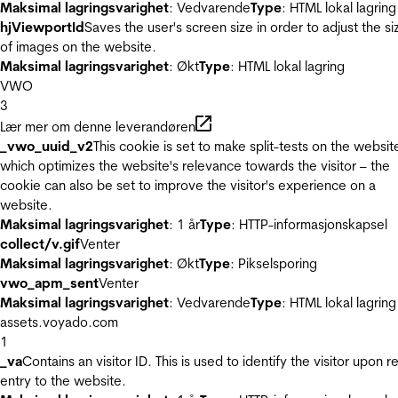
Maksimal lagringsvarighet
: Vedvarende
Type
: HTML lokal lagring
hjViewportId
Saves the user's screen size in order to adjust the si
of images on the website.
Maksimal lagringsvarighet
: Økt
Type
: HTML lokal lagring
VWO
3
Lær mer om denne leverandøren
_vwo_uuid_v2
This cookie is set to make split-tests on the websit
which optimizes the website's relevance towards the visitor – the
cookie can also be set to improve the visitor's experience on a
website.
Maksimal lagringsvarighet
: 1 år
Type
: HTTP-informasjonskapsel
collect/v.gif
Venter
Maksimal lagringsvarighet
: Økt
Type
: Pikselsporing
vwo_apm_sent
Venter
Maksimal lagringsvarighet
: Vedvarende
Type
: HTML lokal lagring
assets.voyado.com
1
_va
Contains an visitor ID. This is used to identify the visitor upon r
entry to the website.