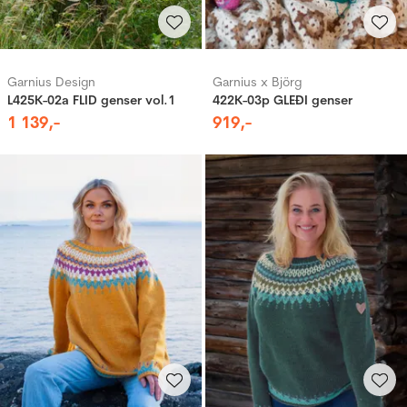
Garnius Design
Garnius x Björg
L425K-02a FLID genser vol.1
422K-03p GLEÐI genser
1
139
,-
919
,-