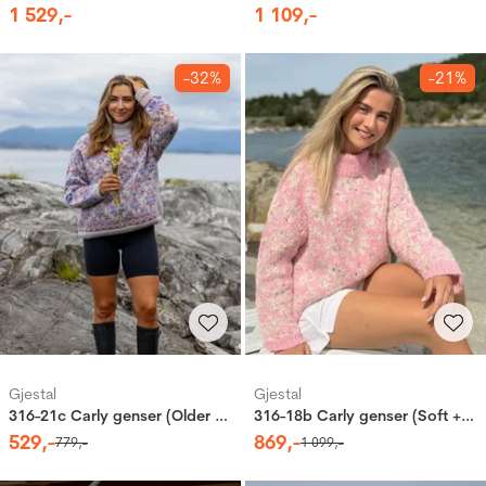
1
529
,-
1
109
,-
-32%
-21%
Gjestal
Gjestal
316-21c Carly genser (Older + Pretty Print)
316-18b Carly genser (Soft + Cortina Soft)
529
,-
869
,-
779
,-
1
099
,-