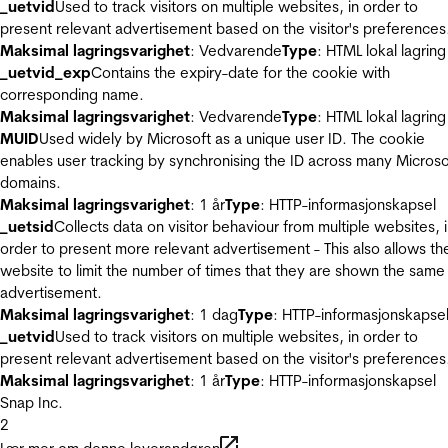
_uetvid
Used to track visitors on multiple websites, in order to
present relevant advertisement based on the visitor's preferences
Maksimal lagringsvarighet
: Vedvarende
Type
: HTML lokal lagring
_uetvid_exp
Contains the expiry-date for the cookie with
corresponding name.
Maksimal lagringsvarighet
: Vedvarende
Type
: HTML lokal lagring
MUID
Used widely by Microsoft as a unique user ID. The cookie
enables user tracking by synchronising the ID across many Microso
domains.
Maksimal lagringsvarighet
: 1 år
Type
: HTTP-informasjonskapsel
_uetsid
Collects data on visitor behaviour from multiple websites, 
order to present more relevant advertisement - This also allows th
website to limit the number of times that they are shown the same
advertisement.
Maksimal lagringsvarighet
: 1 dag
Type
: HTTP-informasjonskapse
_uetvid
Used to track visitors on multiple websites, in order to
present relevant advertisement based on the visitor's preferences
Maksimal lagringsvarighet
: 1 år
Type
: HTTP-informasjonskapsel
Snap Inc.
2