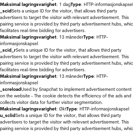
Maksimal lagringsvarighet
: 1 dag
Type
: HTTP-informasjonskapse
_scid
Sets a unique ID for the visitor, that allows third party
advertisers to target the visitor with relevant advertisement. This
pairing service is provided by third party advertisement hubs, whi
facilitates real-time bidding for advertisers.
Maksimal lagringsvarighet
: 13 måneder
Type
: HTTP-
informasjonskapsel
_scid_r
Sets a unique ID for the visitor, that allows third party
advertisers to target the visitor with relevant advertisement. This
pairing service is provided by third party advertisement hubs, whi
facilitates real-time bidding for advertisers.
Maksimal lagringsvarighet
: 13 måneder
Type
: HTTP-
informasjonskapsel
_screload
Used by Snapchat to implement advertisement content
on the website - The cookie detects the efficiency of the ads and
collects visitor data for further visitor segmentation.
Maksimal lagringsvarighet
: Økt
Type
: HTTP-informasjonskapsel
u_sclid
Sets a unique ID for the visitor, that allows third party
advertisers to target the visitor with relevant advertisement. This
pairing service is provided by third party advertisement hubs, whi