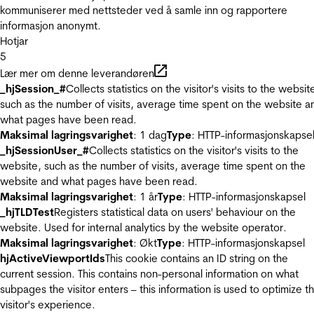
kommuniserer med nettsteder ved å samle inn og rapportere
informasjon anonymt.
Hotjar
5
Lær mer om denne leverandøren
_hjSession_#
Collects statistics on the visitor's visits to the websit
such as the number of visits, average time spent on the website a
what pages have been read.
Maksimal lagringsvarighet
: 1 dag
Type
: HTTP-informasjonskapse
_hjSessionUser_#
Collects statistics on the visitor's visits to the
website, such as the number of visits, average time spent on the
website and what pages have been read.
Maksimal lagringsvarighet
: 1 år
Type
: HTTP-informasjonskapsel
_hjTLDTest
Registers statistical data on users' behaviour on the
website. Used for internal analytics by the website operator.
Maksimal lagringsvarighet
: Økt
Type
: HTTP-informasjonskapsel
hjActiveViewportIds
This cookie contains an ID string on the
current session. This contains non-personal information on what
subpages the visitor enters – this information is used to optimize t
visitor's experience.