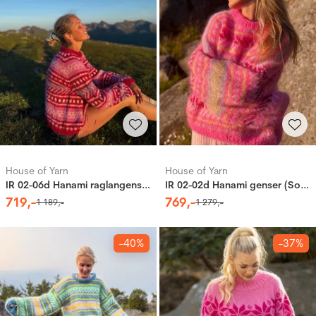
House of Yarn
House of Yarn
IR 02-06d Hanami raglangenser (Soft)
IR 02-02d Hanami genser (Soft)
719
,-
769
,-
1
189
,-
1
279
,-
-40%
-37%