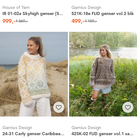
House of Yarn
Garnius Design
IR 01-02a Skyhigh genser (Soft)
521K-18e FLID genser vol.2 blå
999
,-
499
,-
1
369
,-
1
109
,-
Garnius Design
Garnius Design
24-31 Carly genser Caribbean Kiwi (Mohair + Caness) M/ skinnlapp
425K-02 FLID genser vol.1 sand