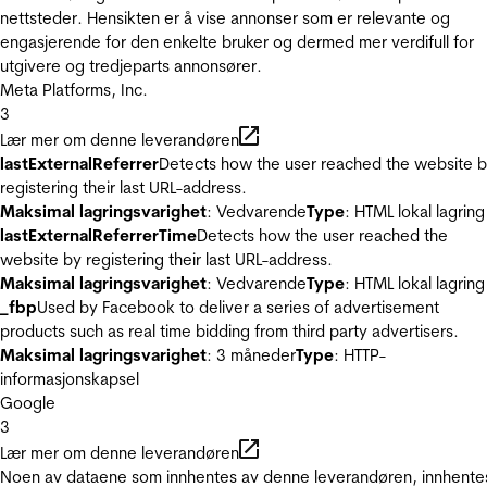
nettsteder. Hensikten er å vise annonser som er relevante og
engasjerende for den enkelte bruker og dermed mer verdifull for
utgivere og tredjeparts annonsører.
Meta Platforms, Inc.
3
Lær mer om denne leverandøren
lastExternalReferrer
Detects how the user reached the website 
registering their last URL-address.
Maksimal lagringsvarighet
: Vedvarende
Type
: HTML lokal lagring
lastExternalReferrerTime
Detects how the user reached the
website by registering their last URL-address.
Maksimal lagringsvarighet
: Vedvarende
Type
: HTML lokal lagring
_fbp
Used by Facebook to deliver a series of advertisement
products such as real time bidding from third party advertisers.
Maksimal lagringsvarighet
: 3 måneder
Type
: HTTP-
informasjonskapsel
Google
3
Lær mer om denne leverandøren
Noen av dataene som innhentes av denne leverandøren, innhente