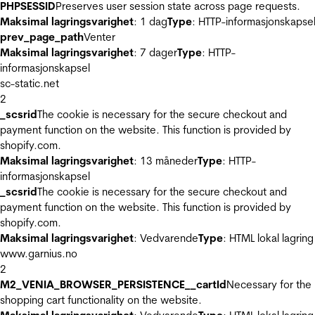
PHPSESSID
Preserves user session state across page requests.
Maksimal lagringsvarighet
: 1 dag
Type
: HTTP-informasjonskapse
prev_page_path
Venter
Maksimal lagringsvarighet
: 7 dager
Type
: HTTP-
informasjonskapsel
sc-static.net
2
_scsrid
The cookie is necessary for the secure checkout and
payment function on the website. This function is provided by
shopify.com.
Maksimal lagringsvarighet
: 13 måneder
Type
: HTTP-
informasjonskapsel
_scsrid
The cookie is necessary for the secure checkout and
payment function on the website. This function is provided by
shopify.com.
Maksimal lagringsvarighet
: Vedvarende
Type
: HTML lokal lagring
www.garnius.no
2
M2_VENIA_BROWSER_PERSISTENCE__cartId
Necessary for the
shopping cart functionality on the website.