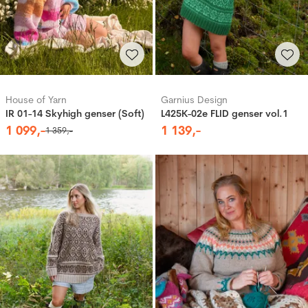
House of Yarn
Garnius Design
IR 01-14 Skyhigh genser (Soft)
L425K-02e FLID genser vol.1
1
099
,-
1
139
,-
1
359
,-