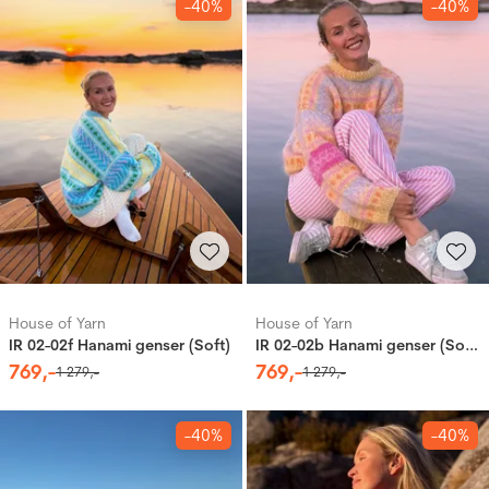
-40%
-40%
House of Yarn
House of Yarn
IR 02-02f Hanami genser (Soft)
IR 02-02b Hanami genser (Soft)
769
,-
769
,-
1
279
,-
1
279
,-
-40%
-40%