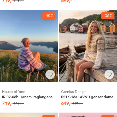
719
,-
599
,-
1
189
,-
-40%
-36%
House of Yarn
Garnius Design
IR 02-06b Hanami raglangenser (Soft)
521K-16a LAVVU genser dame
719
,-
649
,-
1
189
,-
1
019
,-