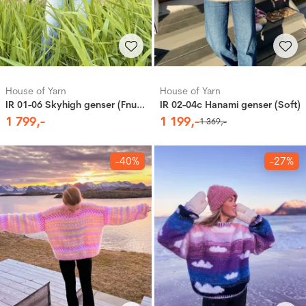
House of Yarn
House of Yarn
IR 01-06 Skyhigh genser (Fnugg in Florence)
IR 02-04c Hanami genser (Soft)
1
799
,-
1
199
,-
1
369
,-
-40%
-27%