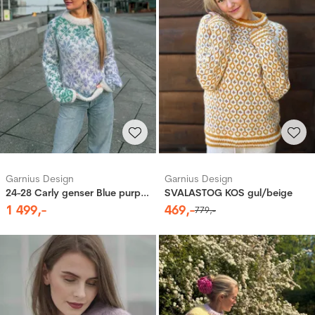
Garnius Design
Garnius Design
24-28 Carly genser Blue purple (Mohair + Caness)
SVALASTOG KOS gul/beige
1
499
,-
469
,-
779
,-