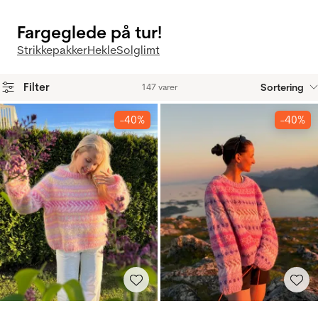
Fargeglede på tur!
Strikkepakker
Hekle
Solglimt
Filter
Sortering
147 varer
Produkter
-40%
-40%