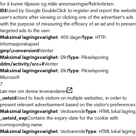
for å kunne tilpasse og måle annonseringseffektiviteten.
IDE
Used by Google DoubleClick to register and report the websit
user's actions after viewing or clicking one of the advertiser's ads
with the purpose of measuring the efficacy of an ad and to presen
targeted ads to the user.
Maksimal lagringsvarighet
: 400 dager
Type
: HTTP-
informasjonskapsel
gmp\conversion#
Venter
Maksimal lagringsvarighet
: Økt
Type
: Pikselsporing
ddm/activity/src=#
Venter
Maksimal lagringsvarighet
: Økt
Type
: Pikselsporing
Microsoft
7
Lær mer om denne leverandøren
_uetsid
Used to track visitors on multiple websites, in order to
present relevant advertisement based on the visitor's preferences
Maksimal lagringsvarighet
: Vedvarende
Type
: HTML lokal lagring
_uetsid_exp
Contains the expiry-date for the cookie with
corresponding name.
Maksimal lagringsvarighet
: Vedvarende
Type
: HTML lokal lagring