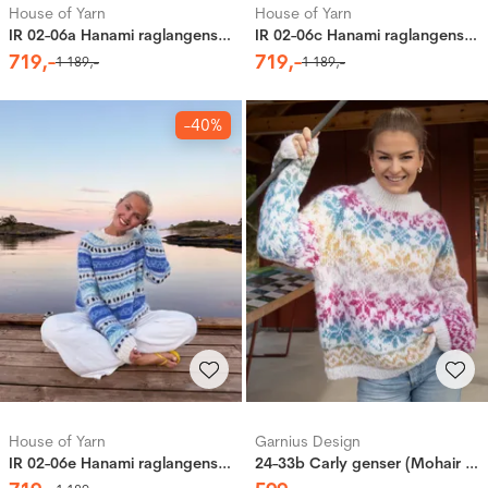
House of Yarn
House of Yarn
IR 02-06a Hanami raglangenser (Soft)
IR 02-06c Hanami raglangenser (Soft)
719
,-
719
,-
1
189
,-
1
189
,-
-40%
House of Yarn
Garnius Design
IR 02-06e Hanami raglangenser (Soft)
24-33b Carly genser (Mohair + Twisty Air)