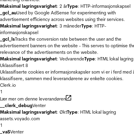
Maksimal lagringsvarighet
: 2 år
Type
: HTTP-informasjonskapsel
_gcl_au
Used by Google AdSense for experimenting with
advertisement efficiency across websites using their services.
Maksimal lagringsvarighet
: 3 måneder
Type
: HTTP-
informasjonskapsel
_gcl_ls
Tracks the conversion rate between the user and the
advertisement banners on the website - This serves to optimise th
relevance of the advertisements on the website.
Maksimal lagringsvarighet
: Vedvarende
Type
: HTML lokal lagring
Uklassifisert
8
Uklassifiserte cookies er informasjonskapsler som vi er i ferd med 
klassifisere, sammen med leverandørene av enkelte cookies.
Clerk.io
1
Lær mer om denne leverandøren
__clerk_debug
Venter
Maksimal lagringsvarighet
: Økt
Type
: HTML lokal lagring
assets.voyado.com
1
_vaS
Venter