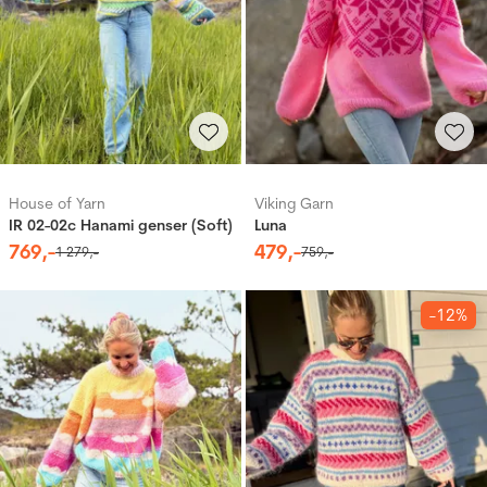
House of Yarn
Viking Garn
IR 02-02c Hanami genser (Soft)
Luna
769
,-
479
,-
1
279
,-
759
,-
-12%