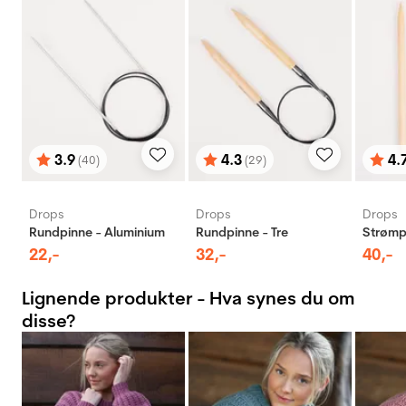
3.9
4.3
4.
(40)
(29)
Karakter:
av 5 mulige
Karakter:
av 5 mulige
Karak
av 5 
Drops
Drops
Drops
Rundpinne - Aluminium
Rundpinne - Tre
Strømpe
22
,-
32
,-
40
,-
Lignende produkter - Hva synes du om
disse?