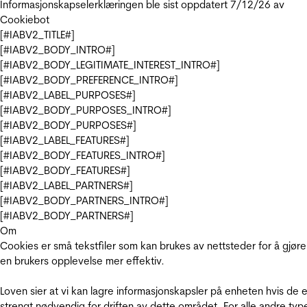
Informasjonskapselerklæringen ble sist oppdatert 7/12/26 av
Cookiebot
[#IABV2_TITLE#]
[#IABV2_BODY_INTRO#]
[#IABV2_BODY_LEGITIMATE_INTEREST_INTRO#]
[#IABV2_BODY_PREFERENCE_INTRO#]
[#IABV2_LABEL_PURPOSES#]
[#IABV2_BODY_PURPOSES_INTRO#]
[#IABV2_BODY_PURPOSES#]
[#IABV2_LABEL_FEATURES#]
[#IABV2_BODY_FEATURES_INTRO#]
[#IABV2_BODY_FEATURES#]
[#IABV2_LABEL_PARTNERS#]
[#IABV2_BODY_PARTNERS_INTRO#]
[#IABV2_BODY_PARTNERS#]
Om
Cookies er små tekstfiler som kan brukes av nettsteder for å gjøre
en brukers opplevelse mer effektiv.
Loven sier at vi kan lagre informasjonskapsler på enheten hvis de e
strengt nødvendig for driften av dette området. For alle andre typ