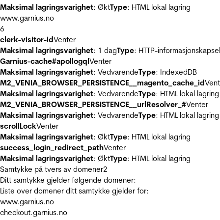
Maksimal lagringsvarighet
: Økt
Type
: HTML lokal lagring
www.garnius.no
6
clerk-visitor-id
Venter
Maksimal lagringsvarighet
: 1 dag
Type
: HTTP-informasjonskapse
Garnius-cache#apollogql
Venter
Maksimal lagringsvarighet
: Vedvarende
Type
: IndexedDB
M2_VENIA_BROWSER_PERSISTENCE__magento_cache_id
Vent
Maksimal lagringsvarighet
: Vedvarende
Type
: HTML lokal lagring
M2_VENIA_BROWSER_PERSISTENCE__urlResolver_#
Venter
Maksimal lagringsvarighet
: Vedvarende
Type
: HTML lokal lagring
scrollLock
Venter
Maksimal lagringsvarighet
: Økt
Type
: HTML lokal lagring
success_login_redirect_path
Venter
Maksimal lagringsvarighet
: Økt
Type
: HTML lokal lagring
Samtykke på tvers av domener
2
Ditt samtykke gjelder følgende domener:
Liste over domener ditt samtykke gjelder for:
www.garnius.no
checkout.garnius.no