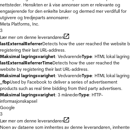
nettsteder. Hensikten er å vise annonser som er relevante og
engasjerende for den enkelte bruker og dermed mer verdifull for
utgivere og tredjeparts annonsører.
Meta Platforms, Inc.
3
Lær mer om denne leverandøren
lastExternalReferrer
Detects how the user reached the website 
registering their last URL-address.
Maksimal lagringsvarighet
: Vedvarende
Type
: HTML lokal lagring
lastExternalReferrerTime
Detects how the user reached the
website by registering their last URL-address.
Maksimal lagringsvarighet
: Vedvarende
Type
: HTML lokal lagring
_fbp
Used by Facebook to deliver a series of advertisement
products such as real time bidding from third party advertisers.
Maksimal lagringsvarighet
: 3 måneder
Type
: HTTP-
informasjonskapsel
Google
3
Lær mer om denne leverandøren
Noen av dataene som innhentes av denne leverandøren, innhente