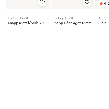
4.
Karak
av 5 
Kort og Godt
Kort og Godt
Gjestal
Knapp Metall/perle 20mm
Knapp Håndlaget 15mm
Rubin