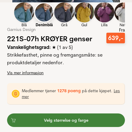
Blå
Denimblå
Grå
Gul
Lilla
Natur
Garnius Design
Fra
221S-07h KRØYER genser
639
,-
Vanskelighetsgrad:
★ (1 av 5)
Strikkefasthet, pinne og fremgangsmåte: se
produktdetaljer nedenfor.
Vis mer informasjon
Medlemmer tjener
1278 poeng
på dette kjøpet.
Les
mer
Velg størrelse og farge