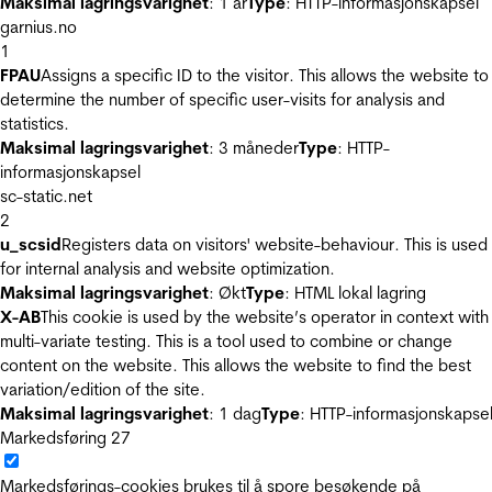
Maksimal lagringsvarighet
: 1 år
Type
: HTTP-informasjonskapsel
garnius.no
1
FPAU
Assigns a specific ID to the visitor. This allows the website to
determine the number of specific user-visits for analysis and
statistics.
Maksimal lagringsvarighet
: 3 måneder
Type
: HTTP-
informasjonskapsel
sc-static.net
2
u_scsid
Registers data on visitors' website-behaviour. This is used
for internal analysis and website optimization.
Maksimal lagringsvarighet
: Økt
Type
: HTML lokal lagring
X-AB
This cookie is used by the website’s operator in context with
multi-variate testing. This is a tool used to combine or change
content on the website. This allows the website to find the best
variation/edition of the site.
Maksimal lagringsvarighet
: 1 dag
Type
: HTTP-informasjonskapse
Markedsføring
27
Markedsførings-cookies brukes til å spore besøkende på