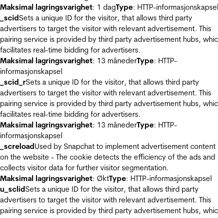
Maksimal lagringsvarighet
: 1 dag
Type
: HTTP-informasjonskapse
_scid
Sets a unique ID for the visitor, that allows third party
advertisers to target the visitor with relevant advertisement. This
pairing service is provided by third party advertisement hubs, whi
facilitates real-time bidding for advertisers.
Maksimal lagringsvarighet
: 13 måneder
Type
: HTTP-
informasjonskapsel
_scid_r
Sets a unique ID for the visitor, that allows third party
advertisers to target the visitor with relevant advertisement. This
pairing service is provided by third party advertisement hubs, whi
facilitates real-time bidding for advertisers.
Maksimal lagringsvarighet
: 13 måneder
Type
: HTTP-
informasjonskapsel
_screload
Used by Snapchat to implement advertisement content
on the website - The cookie detects the efficiency of the ads and
collects visitor data for further visitor segmentation.
Maksimal lagringsvarighet
: Økt
Type
: HTTP-informasjonskapsel
u_sclid
Sets a unique ID for the visitor, that allows third party
advertisers to target the visitor with relevant advertisement. This
pairing service is provided by third party advertisement hubs, whi