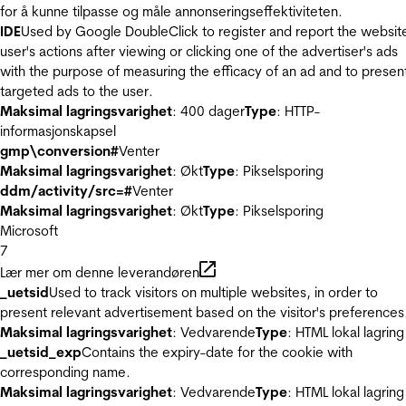
for å kunne tilpasse og måle annonseringseffektiviteten.
IDE
Used by Google DoubleClick to register and report the websit
user's actions after viewing or clicking one of the advertiser's ads
with the purpose of measuring the efficacy of an ad and to presen
targeted ads to the user.
Maksimal lagringsvarighet
: 400 dager
Type
: HTTP-
informasjonskapsel
gmp\conversion#
Venter
Maksimal lagringsvarighet
: Økt
Type
: Pikselsporing
ddm/activity/src=#
Venter
Maksimal lagringsvarighet
: Økt
Type
: Pikselsporing
Microsoft
7
Lær mer om denne leverandøren
_uetsid
Used to track visitors on multiple websites, in order to
present relevant advertisement based on the visitor's preferences
Maksimal lagringsvarighet
: Vedvarende
Type
: HTML lokal lagring
_uetsid_exp
Contains the expiry-date for the cookie with
corresponding name.
Maksimal lagringsvarighet
: Vedvarende
Type
: HTML lokal lagring