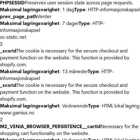
PHPSESSID
Preserves user session state across page requests.
Maksimal lagringsvarighet
: 1 dag
Type
: HTTP-informasjonskapse
prev_page_path
Venter
Maksimal lagringsvarighet
: 7 dager
Type
: HTTP-
informasjonskapsel
sc-static.net
2
_scsrid
The cookie is necessary for the secure checkout and
payment function on the website. This function is provided by
shopify.com.
Maksimal lagringsvarighet
: 13 måneder
Type
: HTTP-
informasjonskapsel
_scsrid
The cookie is necessary for the secure checkout and
payment function on the website. This function is provided by
shopify.com.
Maksimal lagringsvarighet
: Vedvarende
Type
: HTML lokal lagring
www.garnius.no
2
M2_VENIA_BROWSER_PERSISTENCE__cartId
Necessary for the
shopping cart functionality on the website.