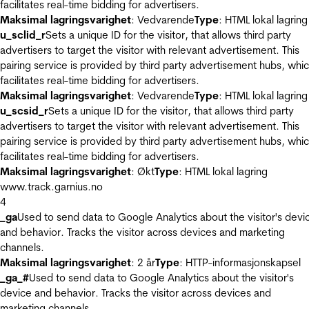
facilitates real-time bidding for advertisers.
Maksimal lagringsvarighet
: Vedvarende
Type
: HTML lokal lagring
u_sclid_r
Sets a unique ID for the visitor, that allows third party
advertisers to target the visitor with relevant advertisement. This
pairing service is provided by third party advertisement hubs, whi
facilitates real-time bidding for advertisers.
Maksimal lagringsvarighet
: Vedvarende
Type
: HTML lokal lagring
u_scsid_r
Sets a unique ID for the visitor, that allows third party
advertisers to target the visitor with relevant advertisement. This
pairing service is provided by third party advertisement hubs, whi
facilitates real-time bidding for advertisers.
Maksimal lagringsvarighet
: Økt
Type
: HTML lokal lagring
www.track.garnius.no
4
_ga
Used to send data to Google Analytics about the visitor's devi
and behavior. Tracks the visitor across devices and marketing
channels.
Maksimal lagringsvarighet
: 2 år
Type
: HTTP-informasjonskapsel
_ga_#
Used to send data to Google Analytics about the visitor's
device and behavior. Tracks the visitor across devices and
marketing channels.