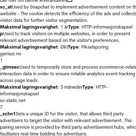
Lær mer om denne leverandøren
sc_at
Used by Snapchat to implement advertisement content on t
website - The cookie detects the efficiency of the ads and collect
visitor data for further visitor segmentation.
Maksimal lagringsvarighet
: 1 år
Type
: HTTP-informasjonskapsel
p
Used to track visitors on multiple websites, in order to present
relevant advertisement based on the visitor's preferences.
Maksimal lagringsvarighet
: Økt
Type
: Pikselsporing
garnius.no
1
_gtmeec
Used to temporarily store and process ecommerce-relat
interaction data in order to ensure reliable analytics event tracking
across page loads.
Maksimal lagringsvarighet
: 3 måneder
Type
: HTTP-
informasjonskapsel
sc-static.net
7
_schn1
Sets a unique ID for the visitor, that allows third party
advertisers to target the visitor with relevant advertisement. This
pairing service is provided by third party advertisement hubs, whi
facilitates real-time bidding for advertisers.