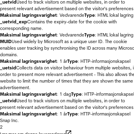
_uetvid
Used to track visitors on multiple websites, in order to
present relevant advertisement based on the visitor's preferences
Maksimal lagringsvarighet
: Vedvarende
Type
: HTML lokal lagring
_uetvid_exp
Contains the expiry-date for the cookie with
corresponding name.
Maksimal lagringsvarighet
: Vedvarende
Type
: HTML lokal lagring
MUID
Used widely by Microsoft as a unique user ID. The cookie
enables user tracking by synchronising the ID across many Microso
domains.
Maksimal lagringsvarighet
: 1 år
Type
: HTTP-informasjonskapsel
_uetsid
Collects data on visitor behaviour from multiple websites, 
order to present more relevant advertisement - This also allows th
website to limit the number of times that they are shown the same
advertisement.
Maksimal lagringsvarighet
: 1 dag
Type
: HTTP-informasjonskapse
_uetvid
Used to track visitors on multiple websites, in order to
present relevant advertisement based on the visitor's preferences
Maksimal lagringsvarighet
: 1 år
Type
: HTTP-informasjonskapsel
Snap Inc.
2