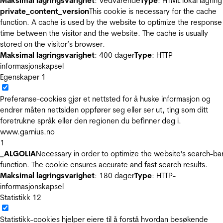
Maksimal lagringsvarighet
: Vedvarende
Type
: HTML lokal lagring
private_content_version
This cookie is necessary for the cache
function. A cache is used by the website to optimize the response
time between the visitor and the website. The cache is usually
stored on the visitor’s browser.
Maksimal lagringsvarighet
: 400 dager
Type
: HTTP-
informasjonskapsel
Egenskaper
1
Preferanse-cookies gjør et nettsted for å huske informasjon og
endrer måten nettsiden oppfører seg eller ser ut, ting som ditt
foretrukne språk eller den regionen du befinner deg i.
www.garnius.no
1
_ALGOLIA
Necessary in order to optimize the website's search-ba
function. The cookie ensures accurate and fast search results.
Maksimal lagringsvarighet
: 180 dager
Type
: HTTP-
informasjonskapsel
Statistikk
12
Statistikk-cookies hjelper eiere til å forstå hvordan besøkende