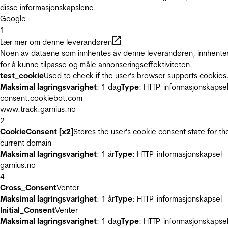
disse informasjonskapslene.
Google
1
Lær mer om denne leverandøren
Noen av dataene som innhentes av denne leverandøren, innhente
for å kunne tilpasse og måle annonseringseffektiviteten.
test_cookie
Used to check if the user's browser supports cookies
Maksimal lagringsvarighet
: 1 dag
Type
: HTTP-informasjonskapse
consent.cookiebot.com
www.track.garnius.no
2
CookieConsent [x2]
Stores the user's cookie consent state for th
current domain
Maksimal lagringsvarighet
: 1 år
Type
: HTTP-informasjonskapsel
garnius.no
4
Cross_Consent
Venter
Maksimal lagringsvarighet
: 1 år
Type
: HTTP-informasjonskapsel
Initial_Consent
Venter
Maksimal lagringsvarighet
: 1 dag
Type
: HTTP-informasjonskapse