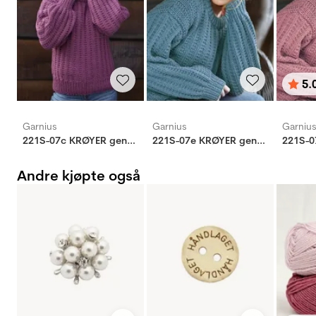
5.
Karak
av 5 
Garnius
Garnius
Garniu
221S-07c KRØYER genser
221S-07e KRØYER genser
Andre kjøpte også