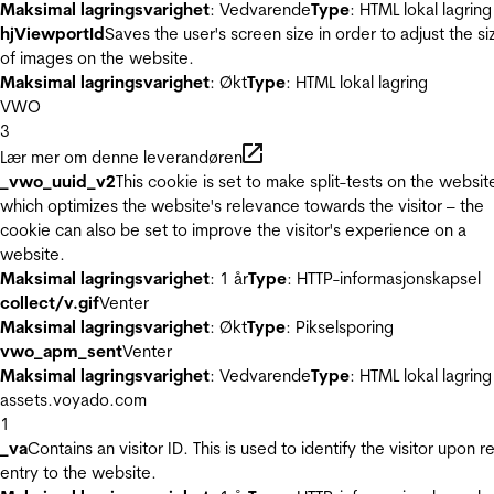
Maksimal lagringsvarighet
: Vedvarende
Type
: HTML lokal lagring
hjViewportId
Saves the user's screen size in order to adjust the si
of images on the website.
Maksimal lagringsvarighet
: Økt
Type
: HTML lokal lagring
VWO
3
Lær mer om denne leverandøren
_vwo_uuid_v2
This cookie is set to make split-tests on the websit
which optimizes the website's relevance towards the visitor – the
cookie can also be set to improve the visitor's experience on a
website.
Maksimal lagringsvarighet
: 1 år
Type
: HTTP-informasjonskapsel
collect/v.gif
Venter
Maksimal lagringsvarighet
: Økt
Type
: Pikselsporing
vwo_apm_sent
Venter
Maksimal lagringsvarighet
: Vedvarende
Type
: HTML lokal lagring
assets.voyado.com
1
_va
Contains an visitor ID. This is used to identify the visitor upon r
entry to the website.