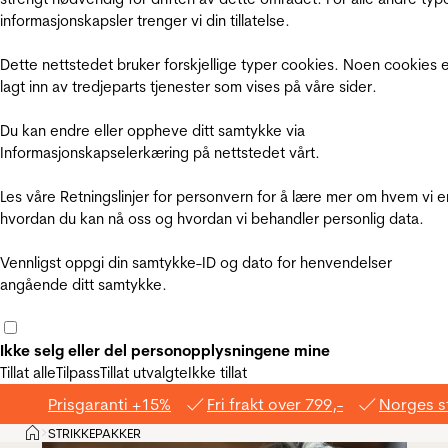
informasjonskapsler trenger vi din tillatelse.
Dette nettstedet bruker forskjellige typer cookies. Noen cookies 
lagt inn av tredjeparts tjenester som vises på våre sider.
Du kan endre eller oppheve ditt samtykke via
Informasjonskapselerkæring på nettstedet vårt.
Les våre Retningslinjer for personvern for å lære mer om hvem vi e
hvordan du kan nå oss og hvordan vi behandler personlig data.
Vennligst oppgi din samtykke-ID og dato for henvendelser
angående ditt samtykke.
Ikke selg eller del personopplysningene mine
Tillat alle
Tilpass
Tillat utvalgte
Ikke tillat
Prisgaranti +15%
Fri frakt over 799,-
Norges s
Hjem
STRIKKEPAKKER
>