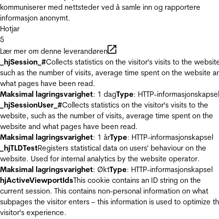
kommuniserer med nettsteder ved å samle inn og rapportere
informasjon anonymt.
Hotjar
5
Lær mer om denne leverandøren
_hjSession_#
Collects statistics on the visitor's visits to the websit
such as the number of visits, average time spent on the website a
what pages have been read.
Maksimal lagringsvarighet
: 1 dag
Type
: HTTP-informasjonskapse
_hjSessionUser_#
Collects statistics on the visitor's visits to the
website, such as the number of visits, average time spent on the
website and what pages have been read.
Maksimal lagringsvarighet
: 1 år
Type
: HTTP-informasjonskapsel
_hjTLDTest
Registers statistical data on users' behaviour on the
website. Used for internal analytics by the website operator.
Maksimal lagringsvarighet
: Økt
Type
: HTTP-informasjonskapsel
hjActiveViewportIds
This cookie contains an ID string on the
current session. This contains non-personal information on what
subpages the visitor enters – this information is used to optimize t
visitor's experience.