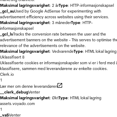
Maksimal lagringsvarighet
: 2 år
Type
: HTTP-informasjonskapsel
_gcl_au
Used by Google AdSense for experimenting with
advertisement efficiency across websites using their services.
Maksimal lagringsvarighet
: 3 måneder
Type
: HTTP-
informasjonskapsel
_gcl_ls
Tracks the conversion rate between the user and the
advertisement banners on the website - This serves to optimise th
relevance of the advertisements on the website.
Maksimal lagringsvarighet
: Vedvarende
Type
: HTML lokal lagring
Uklassifisert
8
Uklassifiserte cookies er informasjonskapsler som vi er i ferd med 
klassifisere, sammen med leverandørene av enkelte cookies.
Clerk.io
1
Lær mer om denne leverandøren
__clerk_debug
Venter
Maksimal lagringsvarighet
: Økt
Type
: HTML lokal lagring
assets.voyado.com
1
_vaS
Venter