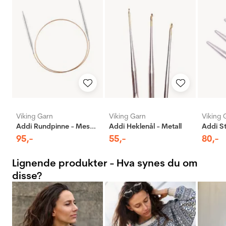
Viking Garn
Viking Garn
Viking 
Addi Rundpinne - Messing
Addi Heklenål - Metall
95
,-
55
,-
80
,-
Lignende produkter - Hva synes du om
disse?