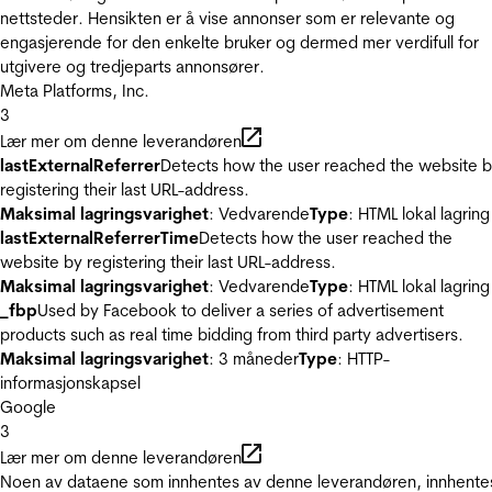
nettsteder. Hensikten er å vise annonser som er relevante og
engasjerende for den enkelte bruker og dermed mer verdifull for
utgivere og tredjeparts annonsører.
Meta Platforms, Inc.
3
Lær mer om denne leverandøren
lastExternalReferrer
Detects how the user reached the website 
registering their last URL-address.
Maksimal lagringsvarighet
: Vedvarende
Type
: HTML lokal lagring
lastExternalReferrerTime
Detects how the user reached the
website by registering their last URL-address.
Maksimal lagringsvarighet
: Vedvarende
Type
: HTML lokal lagring
_fbp
Used by Facebook to deliver a series of advertisement
products such as real time bidding from third party advertisers.
Maksimal lagringsvarighet
: 3 måneder
Type
: HTTP-
informasjonskapsel
Google
3
Lær mer om denne leverandøren
Noen av dataene som innhentes av denne leverandøren, innhente