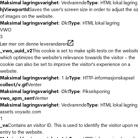
Maksimal lagringsvarighet
: Vedvarende
Type
: HTML lokal lagring
hjViewportId
Saves the user's screen size in order to adjust the si
of images on the website.
Maksimal lagringsvarighet
: Økt
Type
: HTML lokal lagring
VWO
3
Lær mer om denne leverandøren
_vwo_uuid_v2
This cookie is set to make split-tests on the websit
which optimizes the website's relevance towards the visitor – the
cookie can also be set to improve the visitor's experience on a
website.
Maksimal lagringsvarighet
: 1 år
Type
: HTTP-informasjonskapsel
collect/v.gif
Venter
Maksimal lagringsvarighet
: Økt
Type
: Pikselsporing
vwo_apm_sent
Venter
Maksimal lagringsvarighet
: Vedvarende
Type
: HTML lokal lagring
assets.voyado.com
1
_va
Contains an visitor ID. This is used to identify the visitor upon r
entry to the website.