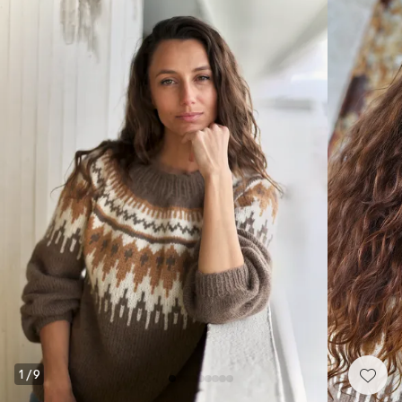
1
/
9