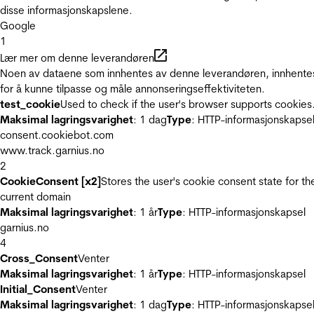
disse informasjonskapslene.
Google
1
Lær mer om denne leverandøren
Noen av dataene som innhentes av denne leverandøren, innhente
for å kunne tilpasse og måle annonseringseffektiviteten.
test_cookie
Used to check if the user's browser supports cookies
Maksimal lagringsvarighet
: 1 dag
Type
: HTTP-informasjonskapse
consent.cookiebot.com
www.track.garnius.no
2
CookieConsent [x2]
Stores the user's cookie consent state for th
current domain
Maksimal lagringsvarighet
: 1 år
Type
: HTTP-informasjonskapsel
garnius.no
4
Cross_Consent
Venter
Maksimal lagringsvarighet
: 1 år
Type
: HTTP-informasjonskapsel
Initial_Consent
Venter
Maksimal lagringsvarighet
: 1 dag
Type
: HTTP-informasjonskapse