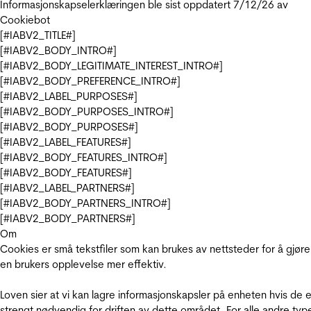
Informasjonskapselerklæringen ble sist oppdatert 7/12/26 av
Cookiebot
[#IABV2_TITLE#]
[#IABV2_BODY_INTRO#]
[#IABV2_BODY_LEGITIMATE_INTEREST_INTRO#]
[#IABV2_BODY_PREFERENCE_INTRO#]
[#IABV2_LABEL_PURPOSES#]
[#IABV2_BODY_PURPOSES_INTRO#]
[#IABV2_BODY_PURPOSES#]
[#IABV2_LABEL_FEATURES#]
[#IABV2_BODY_FEATURES_INTRO#]
[#IABV2_BODY_FEATURES#]
[#IABV2_LABEL_PARTNERS#]
[#IABV2_BODY_PARTNERS_INTRO#]
[#IABV2_BODY_PARTNERS#]
Om
Cookies er små tekstfiler som kan brukes av nettsteder for å gjøre
en brukers opplevelse mer effektiv.
Loven sier at vi kan lagre informasjonskapsler på enheten hvis de e
strengt nødvendig for driften av dette området. For alle andre typ