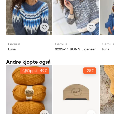
Garnius
Garnius
Garniu
Luna
323S-11 BONNIE genser
Luna
Andre kjøpte også
Opptil -49%
-25%