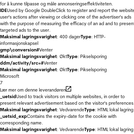
for å kunne tilpasse og måle annonseringseffektiviteten.
IDE
Used by Google DoubleClick to register and report the websit
user's actions after viewing or clicking one of the advertiser's ads
with the purpose of measuring the efficacy of an ad and to presen
targeted ads to the user.
Maksimal lagringsvarighet
: 400 dager
Type
: HTTP-
informasjonskapsel
gmp\conversion#
Venter
Maksimal lagringsvarighet
: Økt
Type
: Pikselsporing
ddm/activity/src=#
Venter
Maksimal lagringsvarighet
: Økt
Type
: Pikselsporing
Microsoft
7
Lær mer om denne leverandøren
_uetsid
Used to track visitors on multiple websites, in order to
present relevant advertisement based on the visitor's preferences
Maksimal lagringsvarighet
: Vedvarende
Type
: HTML lokal lagring
_uetsid_exp
Contains the expiry-date for the cookie with
corresponding name.
Maksimal lagringsvarighet
: Vedvarende
Type
: HTML lokal lagring