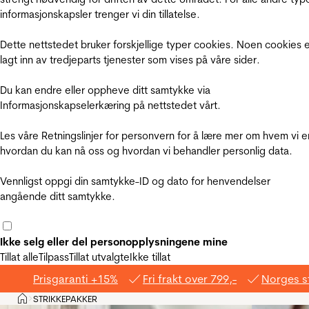
informasjonskapsler trenger vi din tillatelse.
Dette nettstedet bruker forskjellige typer cookies. Noen cookies 
lagt inn av tredjeparts tjenester som vises på våre sider.
Du kan endre eller oppheve ditt samtykke via
Informasjonskapselerkæring på nettstedet vårt.
Les våre Retningslinjer for personvern for å lære mer om hvem vi e
hvordan du kan nå oss og hvordan vi behandler personlig data.
Vennligst oppgi din samtykke-ID og dato for henvendelser
angående ditt samtykke.
Ikke selg eller del personopplysningene mine
Tillat alle
Tilpass
Tillat utvalgte
Ikke tillat
Prisgaranti +15%
Fri frakt over 799,-
Norges s
Hjem
STRIKKEPAKKER
>