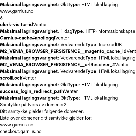
Maksimal lagringsvarighet
: Økt
Type
: HTML lokal lagring
www.garnius.no
6
clerk-visitor-id
Venter
Maksimal lagringsvarighet
: 1 dag
Type
: HTTP-informasjonskapse
Garnius-cache#apollogql
Venter
Maksimal lagringsvarighet
: Vedvarende
Type
: IndexedDB
M2_VENIA_BROWSER_PERSISTENCE__magento_cache_id
Vent
Maksimal lagringsvarighet
: Vedvarende
Type
: HTML lokal lagring
M2_VENIA_BROWSER_PERSISTENCE__urlResolver_#
Venter
Maksimal lagringsvarighet
: Vedvarende
Type
: HTML lokal lagring
scrollLock
Venter
Maksimal lagringsvarighet
: Økt
Type
: HTML lokal lagring
success_login_redirect_path
Venter
Maksimal lagringsvarighet
: Økt
Type
: HTML lokal lagring
Samtykke på tvers av domener
2
Ditt samtykke gjelder følgende domener:
Liste over domener ditt samtykke gjelder for:
www.garnius.no
checkout.garnius.no