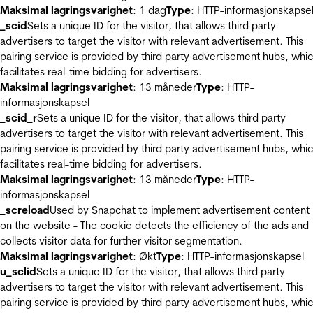
Maksimal lagringsvarighet
: 1 dag
Type
: HTTP-informasjonskapse
_scid
Sets a unique ID for the visitor, that allows third party
advertisers to target the visitor with relevant advertisement. This
pairing service is provided by third party advertisement hubs, whi
facilitates real-time bidding for advertisers.
Maksimal lagringsvarighet
: 13 måneder
Type
: HTTP-
informasjonskapsel
_scid_r
Sets a unique ID for the visitor, that allows third party
advertisers to target the visitor with relevant advertisement. This
pairing service is provided by third party advertisement hubs, whi
facilitates real-time bidding for advertisers.
Maksimal lagringsvarighet
: 13 måneder
Type
: HTTP-
informasjonskapsel
_screload
Used by Snapchat to implement advertisement content
on the website - The cookie detects the efficiency of the ads and
collects visitor data for further visitor segmentation.
Maksimal lagringsvarighet
: Økt
Type
: HTTP-informasjonskapsel
u_sclid
Sets a unique ID for the visitor, that allows third party
advertisers to target the visitor with relevant advertisement. This
pairing service is provided by third party advertisement hubs, whi