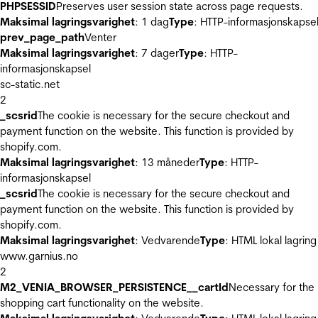
PHPSESSID
Preserves user session state across page requests.
Maksimal lagringsvarighet
: 1 dag
Type
: HTTP-informasjonskapse
prev_page_path
Venter
Maksimal lagringsvarighet
: 7 dager
Type
: HTTP-
informasjonskapsel
sc-static.net
2
_scsrid
The cookie is necessary for the secure checkout and
payment function on the website. This function is provided by
shopify.com.
Maksimal lagringsvarighet
: 13 måneder
Type
: HTTP-
informasjonskapsel
_scsrid
The cookie is necessary for the secure checkout and
payment function on the website. This function is provided by
shopify.com.
Maksimal lagringsvarighet
: Vedvarende
Type
: HTML lokal lagring
www.garnius.no
2
M2_VENIA_BROWSER_PERSISTENCE__cartId
Necessary for the
shopping cart functionality on the website.