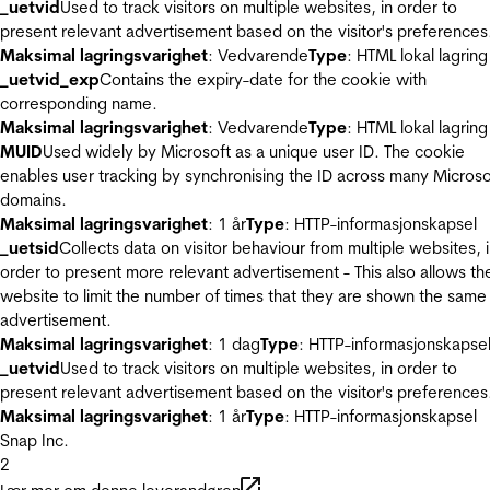
_uetvid
Used to track visitors on multiple websites, in order to
present relevant advertisement based on the visitor's preferences
Maksimal lagringsvarighet
: Vedvarende
Type
: HTML lokal lagring
_uetvid_exp
Contains the expiry-date for the cookie with
corresponding name.
Maksimal lagringsvarighet
: Vedvarende
Type
: HTML lokal lagring
MUID
Used widely by Microsoft as a unique user ID. The cookie
enables user tracking by synchronising the ID across many Microso
domains.
Maksimal lagringsvarighet
: 1 år
Type
: HTTP-informasjonskapsel
_uetsid
Collects data on visitor behaviour from multiple websites, 
order to present more relevant advertisement - This also allows th
website to limit the number of times that they are shown the same
advertisement.
Maksimal lagringsvarighet
: 1 dag
Type
: HTTP-informasjonskapse
_uetvid
Used to track visitors on multiple websites, in order to
present relevant advertisement based on the visitor's preferences
Maksimal lagringsvarighet
: 1 år
Type
: HTTP-informasjonskapsel
Snap Inc.
2