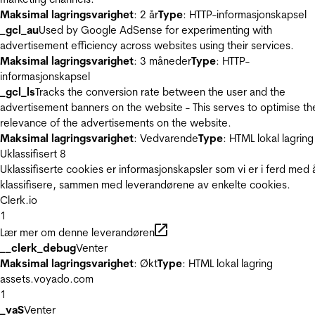
Maksimal lagringsvarighet
: 2 år
Type
: HTTP-informasjonskapsel
_gcl_au
Used by Google AdSense for experimenting with
advertisement efficiency across websites using their services.
Maksimal lagringsvarighet
: 3 måneder
Type
: HTTP-
informasjonskapsel
_gcl_ls
Tracks the conversion rate between the user and the
advertisement banners on the website - This serves to optimise th
relevance of the advertisements on the website.
Maksimal lagringsvarighet
: Vedvarende
Type
: HTML lokal lagring
Uklassifisert
8
Uklassifiserte cookies er informasjonskapsler som vi er i ferd med 
klassifisere, sammen med leverandørene av enkelte cookies.
Clerk.io
1
Lær mer om denne leverandøren
__clerk_debug
Venter
Maksimal lagringsvarighet
: Økt
Type
: HTML lokal lagring
assets.voyado.com
1
_vaS
Venter