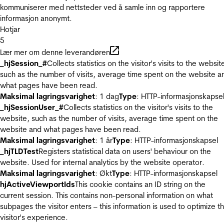
kommuniserer med nettsteder ved å samle inn og rapportere
informasjon anonymt.
Hotjar
5
Lær mer om denne leverandøren
_hjSession_#
Collects statistics on the visitor's visits to the websit
such as the number of visits, average time spent on the website a
what pages have been read.
Maksimal lagringsvarighet
: 1 dag
Type
: HTTP-informasjonskapse
_hjSessionUser_#
Collects statistics on the visitor's visits to the
website, such as the number of visits, average time spent on the
website and what pages have been read.
Maksimal lagringsvarighet
: 1 år
Type
: HTTP-informasjonskapsel
_hjTLDTest
Registers statistical data on users' behaviour on the
website. Used for internal analytics by the website operator.
Maksimal lagringsvarighet
: Økt
Type
: HTTP-informasjonskapsel
hjActiveViewportIds
This cookie contains an ID string on the
current session. This contains non-personal information on what
subpages the visitor enters – this information is used to optimize t
visitor's experience.