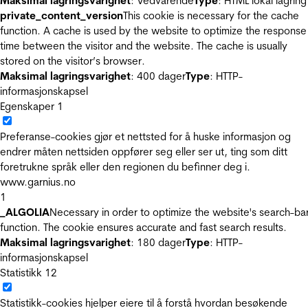
Maksimal lagringsvarighet
: Vedvarende
Type
: HTML lokal lagring
private_content_version
This cookie is necessary for the cache
function. A cache is used by the website to optimize the response
time between the visitor and the website. The cache is usually
stored on the visitor’s browser.
Maksimal lagringsvarighet
: 400 dager
Type
: HTTP-
informasjonskapsel
Egenskaper
1
Preferanse-cookies gjør et nettsted for å huske informasjon og
endrer måten nettsiden oppfører seg eller ser ut, ting som ditt
foretrukne språk eller den regionen du befinner deg i.
www.garnius.no
1
_ALGOLIA
Necessary in order to optimize the website's search-ba
function. The cookie ensures accurate and fast search results.
Maksimal lagringsvarighet
: 180 dager
Type
: HTTP-
informasjonskapsel
Statistikk
12
Statistikk-cookies hjelper eiere til å forstå hvordan besøkende