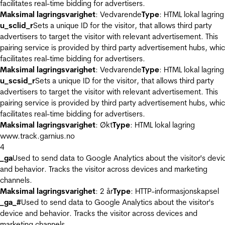
facilitates real-time bidding for advertisers.
Maksimal lagringsvarighet
: Vedvarende
Type
: HTML lokal lagring
u_sclid_r
Sets a unique ID for the visitor, that allows third party
advertisers to target the visitor with relevant advertisement. This
pairing service is provided by third party advertisement hubs, whi
facilitates real-time bidding for advertisers.
Maksimal lagringsvarighet
: Vedvarende
Type
: HTML lokal lagring
u_scsid_r
Sets a unique ID for the visitor, that allows third party
advertisers to target the visitor with relevant advertisement. This
pairing service is provided by third party advertisement hubs, whi
facilitates real-time bidding for advertisers.
Maksimal lagringsvarighet
: Økt
Type
: HTML lokal lagring
www.track.garnius.no
4
_ga
Used to send data to Google Analytics about the visitor's devi
and behavior. Tracks the visitor across devices and marketing
channels.
Maksimal lagringsvarighet
: 2 år
Type
: HTTP-informasjonskapsel
_ga_#
Used to send data to Google Analytics about the visitor's
device and behavior. Tracks the visitor across devices and
marketing channels.