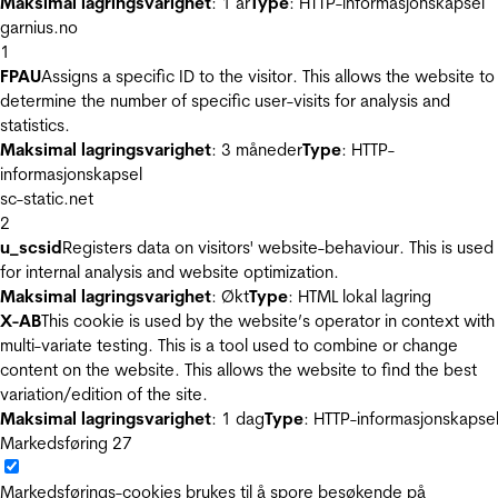
Maksimal lagringsvarighet
: 1 år
Type
: HTTP-informasjonskapsel
garnius.no
1
FPAU
Assigns a specific ID to the visitor. This allows the website to
determine the number of specific user-visits for analysis and
statistics.
Maksimal lagringsvarighet
: 3 måneder
Type
: HTTP-
informasjonskapsel
sc-static.net
2
u_scsid
Registers data on visitors' website-behaviour. This is used
for internal analysis and website optimization.
Maksimal lagringsvarighet
: Økt
Type
: HTML lokal lagring
X-AB
This cookie is used by the website’s operator in context with
multi-variate testing. This is a tool used to combine or change
content on the website. This allows the website to find the best
variation/edition of the site.
Maksimal lagringsvarighet
: 1 dag
Type
: HTTP-informasjonskapse
Markedsføring
27
Markedsførings-cookies brukes til å spore besøkende på