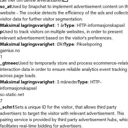
Lær mer om denne leverandøren
sc_at
Used by Snapchat to implement advertisement content on t
website - The cookie detects the efficiency of the ads and collect
visitor data for further visitor segmentation.
Maksimal lagringsvarighet
: 1 år
Type
: HTTP-informasjonskapsel
p
Used to track visitors on multiple websites, in order to present
relevant advertisement based on the visitor's preferences.
Maksimal lagringsvarighet
: Økt
Type
: Pikselsporing
garnius.no
1
_gtmeec
Used to temporarily store and process ecommerce-relat
interaction data in order to ensure reliable analytics event tracking
across page loads.
Maksimal lagringsvarighet
: 3 måneder
Type
: HTTP-
informasjonskapsel
sc-static.net
7
_schn1
Sets a unique ID for the visitor, that allows third party
advertisers to target the visitor with relevant advertisement. This
pairing service is provided by third party advertisement hubs, whi
facilitates real-time bidding for advertisers.