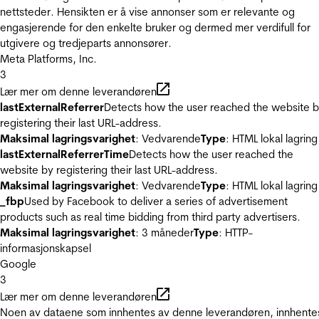
nettsteder. Hensikten er å vise annonser som er relevante og
engasjerende for den enkelte bruker og dermed mer verdifull for
utgivere og tredjeparts annonsører.
Meta Platforms, Inc.
3
Lær mer om denne leverandøren
lastExternalReferrer
Detects how the user reached the website 
registering their last URL-address.
Maksimal lagringsvarighet
: Vedvarende
Type
: HTML lokal lagring
lastExternalReferrerTime
Detects how the user reached the
website by registering their last URL-address.
Maksimal lagringsvarighet
: Vedvarende
Type
: HTML lokal lagring
_fbp
Used by Facebook to deliver a series of advertisement
products such as real time bidding from third party advertisers.
Maksimal lagringsvarighet
: 3 måneder
Type
: HTTP-
informasjonskapsel
Google
3
Lær mer om denne leverandøren
Noen av dataene som innhentes av denne leverandøren, innhente