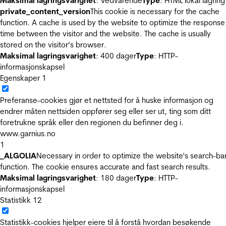
Maksimal lagringsvarighet
: Vedvarende
Type
: HTML lokal lagring
private_content_version
This cookie is necessary for the cache
function. A cache is used by the website to optimize the response
time between the visitor and the website. The cache is usually
stored on the visitor’s browser.
Maksimal lagringsvarighet
: 400 dager
Type
: HTTP-
informasjonskapsel
Egenskaper
1
Preferanse-cookies gjør et nettsted for å huske informasjon og
endrer måten nettsiden oppfører seg eller ser ut, ting som ditt
foretrukne språk eller den regionen du befinner deg i.
www.garnius.no
1
_ALGOLIA
Necessary in order to optimize the website's search-ba
function. The cookie ensures accurate and fast search results.
Maksimal lagringsvarighet
: 180 dager
Type
: HTTP-
informasjonskapsel
Statistikk
12
Statistikk-cookies hjelper eiere til å forstå hvordan besøkende