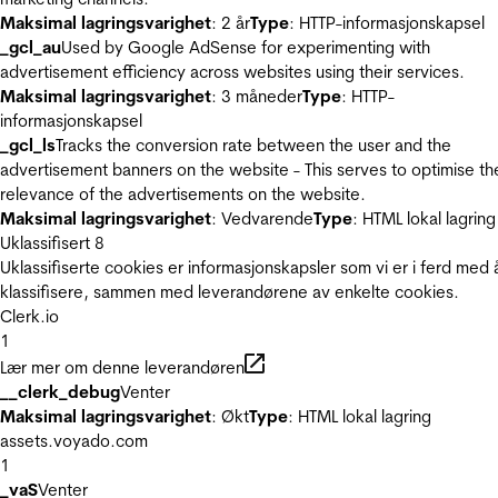
Maksimal lagringsvarighet
: 2 år
Type
: HTTP-informasjonskapsel
_gcl_au
Used by Google AdSense for experimenting with
advertisement efficiency across websites using their services.
Maksimal lagringsvarighet
: 3 måneder
Type
: HTTP-
informasjonskapsel
_gcl_ls
Tracks the conversion rate between the user and the
advertisement banners on the website - This serves to optimise th
relevance of the advertisements on the website.
Maksimal lagringsvarighet
: Vedvarende
Type
: HTML lokal lagring
Uklassifisert
8
Uklassifiserte cookies er informasjonskapsler som vi er i ferd med 
klassifisere, sammen med leverandørene av enkelte cookies.
Clerk.io
1
Lær mer om denne leverandøren
__clerk_debug
Venter
Maksimal lagringsvarighet
: Økt
Type
: HTML lokal lagring
assets.voyado.com
1
_vaS
Venter