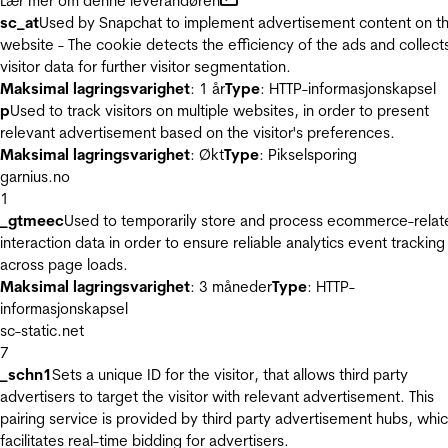
Lær mer om denne leverandøren
sc_at
Used by Snapchat to implement advertisement content on t
website - The cookie detects the efficiency of the ads and collect
visitor data for further visitor segmentation.
Maksimal lagringsvarighet
: 1 år
Type
: HTTP-informasjonskapsel
p
Used to track visitors on multiple websites, in order to present
relevant advertisement based on the visitor's preferences.
Maksimal lagringsvarighet
: Økt
Type
: Pikselsporing
garnius.no
1
_gtmeec
Used to temporarily store and process ecommerce-relat
interaction data in order to ensure reliable analytics event tracking
across page loads.
Maksimal lagringsvarighet
: 3 måneder
Type
: HTTP-
informasjonskapsel
sc-static.net
7
_schn1
Sets a unique ID for the visitor, that allows third party
advertisers to target the visitor with relevant advertisement. This
pairing service is provided by third party advertisement hubs, whi
facilitates real-time bidding for advertisers.