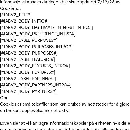
Informasjonskapselerklæringen ble sist oppdatert 7/12/26 av
Cookiebot
[#IABV2_TITLE#]
[#IABV2_BODY_INTRO#]
[#IABV2_BODY_LEGITIMATE_INTEREST_INTRO#]
[#IABV2_BODY_PREFERENCE_INTRO#]
[#IABV2_LABEL_PURPOSES#]
[#IABV2_BODY_PURPOSES_INTRO#]
[#IABV2_BODY_PURPOSES#]
[#IABV2_LABEL_FEATURES#]
[#IABV2_BODY_FEATURES_INTRO#]
[#IABV2_BODY_FEATURES#]
[#IABV2_LABEL_PARTNERS#]
[#IABV2_BODY_PARTNERS_INTRO#]
[#IABV2_BODY_PARTNERS#]
Om
Cookies er små tekstfiler som kan brukes av nettsteder for å gjøre
en brukers opplevelse mer effektiv.
Loven sier at vi kan lagre informasjonskapsler på enheten hvis de e
strengt nødvendig for driften av dette området. For alle andre typ