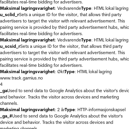
facilitates real-time bidding for advertisers.
Maksimal lagringsvarighet
: Vedvarende
Type
: HTML lokal lagring
u_sclid_r
Sets a unique ID for the visitor, that allows third party
advertisers to target the visitor with relevant advertisement. This
pairing service is provided by third party advertisement hubs, whi
facilitates real-time bidding for advertisers.
Maksimal lagringsvarighet
: Vedvarende
Type
: HTML lokal lagring
u_scsid_r
Sets a unique ID for the visitor, that allows third party
advertisers to target the visitor with relevant advertisement. This
pairing service is provided by third party advertisement hubs, whi
facilitates real-time bidding for advertisers.
Maksimal lagringsvarighet
: Økt
Type
: HTML lokal lagring
www.track.garnius.no
4
_ga
Used to send data to Google Analytics about the visitor's devi
and behavior. Tracks the visitor across devices and marketing
channels.
Maksimal lagringsvarighet
: 2 år
Type
: HTTP-informasjonskapsel
_ga_#
Used to send data to Google Analytics about the visitor's
device and behavior. Tracks the visitor across devices and
marketing channels.