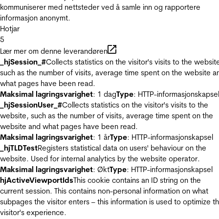
kommuniserer med nettsteder ved å samle inn og rapportere
informasjon anonymt.
Hotjar
5
Lær mer om denne leverandøren
_hjSession_#
Collects statistics on the visitor's visits to the websit
such as the number of visits, average time spent on the website a
what pages have been read.
Maksimal lagringsvarighet
: 1 dag
Type
: HTTP-informasjonskapse
_hjSessionUser_#
Collects statistics on the visitor's visits to the
website, such as the number of visits, average time spent on the
website and what pages have been read.
Maksimal lagringsvarighet
: 1 år
Type
: HTTP-informasjonskapsel
_hjTLDTest
Registers statistical data on users' behaviour on the
website. Used for internal analytics by the website operator.
Maksimal lagringsvarighet
: Økt
Type
: HTTP-informasjonskapsel
hjActiveViewportIds
This cookie contains an ID string on the
current session. This contains non-personal information on what
subpages the visitor enters – this information is used to optimize t
visitor's experience.