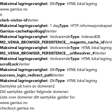
Maksimal lagringsvarighet
: Økt
Type
: HTML lokal lagring
www.garnius.no
6
clerk-visitor-id
Venter
Maksimal lagringsvarighet
: 1 dag
Type
: HTTP-informasjonskapse
Garnius-cache#apollogql
Venter
Maksimal lagringsvarighet
: Vedvarende
Type
: IndexedDB
M2_VENIA_BROWSER_PERSISTENCE__magento_cache_id
Vent
Maksimal lagringsvarighet
: Vedvarende
Type
: HTML lokal lagring
M2_VENIA_BROWSER_PERSISTENCE__urlResolver_#
Venter
Maksimal lagringsvarighet
: Vedvarende
Type
: HTML lokal lagring
scrollLock
Venter
Maksimal lagringsvarighet
: Økt
Type
: HTML lokal lagring
success_login_redirect_path
Venter
Maksimal lagringsvarighet
: Økt
Type
: HTML lokal lagring
Samtykke på tvers av domener
2
Ditt samtykke gjelder følgende domener:
Liste over domener ditt samtykke gjelder for:
www.garnius.no
checkout.garnius.no