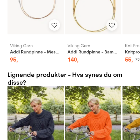
Viking Garn
Viking Garn
KnitPro
Addi Rundpinne - Messing
Addi Rundpinne - Bambus
95
,-
140
,-
55
,-
79
Lignende produkter - Hva synes du om
disse?