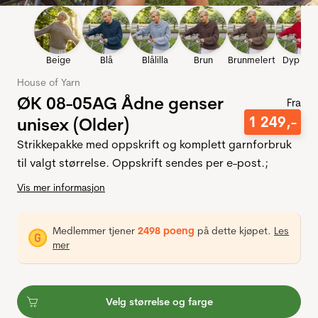
Beige
Blå
Blålilla
Brun
Brunmelert
Dyp rød
House of Yarn
ØK 08-05AG Ådne genser
Fra
1
249
,-
unisex (Older)
Strikkepakke med oppskrift og komplett garnforbruk
til valgt størrelse. Oppskrift sendes per e-post.;
Vis mer informasjon
Medlemmer tjener
2498 poeng
på dette kjøpet.
Les
mer
Velg størrelse og farge