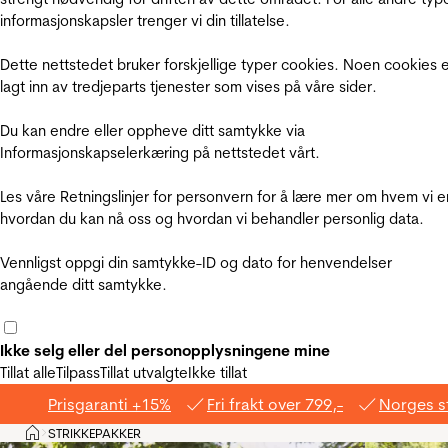
informasjonskapsler trenger vi din tillatelse.
Dette nettstedet bruker forskjellige typer cookies. Noen cookies 
lagt inn av tredjeparts tjenester som vises på våre sider.
Du kan endre eller oppheve ditt samtykke via
Informasjonskapselerkæring på nettstedet vårt.
Les våre Retningslinjer for personvern for å lære mer om hvem vi e
hvordan du kan nå oss og hvordan vi behandler personlig data.
Vennligst oppgi din samtykke-ID og dato for henvendelser
angående ditt samtykke.
Ikke selg eller del personopplysningene mine
Tillat alle
Tilpass
Tillat utvalgte
Ikke tillat
Prisgaranti +15%
Fri frakt over 799,-
Norges s
Hjem
STRIKKEPAKKER
>