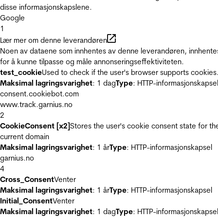
disse informasjonskapslene.
Google
1
Lær mer om denne leverandøren
Noen av dataene som innhentes av denne leverandøren, innhente
for å kunne tilpasse og måle annonseringseffektiviteten.
test_cookie
Used to check if the user's browser supports cookies
Maksimal lagringsvarighet
: 1 dag
Type
: HTTP-informasjonskapse
consent.cookiebot.com
www.track.garnius.no
2
CookieConsent [x2]
Stores the user's cookie consent state for th
current domain
Maksimal lagringsvarighet
: 1 år
Type
: HTTP-informasjonskapsel
garnius.no
4
Cross_Consent
Venter
Maksimal lagringsvarighet
: 1 år
Type
: HTTP-informasjonskapsel
Initial_Consent
Venter
Maksimal lagringsvarighet
: 1 dag
Type
: HTTP-informasjonskapse