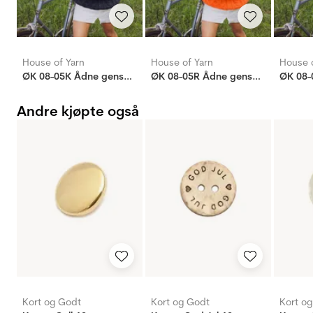
House of Yarn
House of Yarn
House o
ØK 08-05K Ådne genser unisex (Older)
ØK 08-05R Ådne genser unisex (Older)
Andre kjøpte også
Kort og Godt
Kort og Godt
Kort o