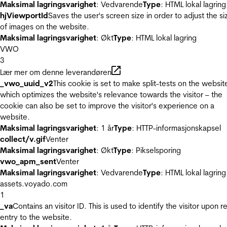
Maksimal lagringsvarighet
: Vedvarende
Type
: HTML lokal lagring
hjViewportId
Saves the user's screen size in order to adjust the si
of images on the website.
Maksimal lagringsvarighet
: Økt
Type
: HTML lokal lagring
VWO
3
Lær mer om denne leverandøren
_vwo_uuid_v2
This cookie is set to make split-tests on the websit
which optimizes the website's relevance towards the visitor – the
cookie can also be set to improve the visitor's experience on a
website.
Maksimal lagringsvarighet
: 1 år
Type
: HTTP-informasjonskapsel
collect/v.gif
Venter
Maksimal lagringsvarighet
: Økt
Type
: Pikselsporing
vwo_apm_sent
Venter
Maksimal lagringsvarighet
: Vedvarende
Type
: HTML lokal lagring
assets.voyado.com
1
_va
Contains an visitor ID. This is used to identify the visitor upon r
entry to the website.