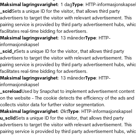
Maksimal lagringsvarighet
: 1 dag
Type
: HTTP-informasjonskapse
_scid
Sets a unique ID for the visitor, that allows third party
advertisers to target the visitor with relevant advertisement. This
pairing service is provided by third party advertisement hubs, whi
facilitates real-time bidding for advertisers.
Maksimal lagringsvarighet
: 13 måneder
Type
: HTTP-
informasjonskapsel
_scid_r
Sets a unique ID for the visitor, that allows third party
advertisers to target the visitor with relevant advertisement. This
pairing service is provided by third party advertisement hubs, whi
facilitates real-time bidding for advertisers.
Maksimal lagringsvarighet
: 13 måneder
Type
: HTTP-
informasjonskapsel
_screload
Used by Snapchat to implement advertisement content
on the website - The cookie detects the efficiency of the ads and
collects visitor data for further visitor segmentation.
Maksimal lagringsvarighet
: Økt
Type
: HTTP-informasjonskapsel
u_sclid
Sets a unique ID for the visitor, that allows third party
advertisers to target the visitor with relevant advertisement. This
pairing service is provided by third party advertisement hubs, whi