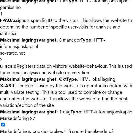
Maksimal lagringsvarighet
: 1 år
Type
: HTTP-informasjonskapsel
garnius.no
1
FPAU
Assigns a specific ID to the visitor. This allows the website to
determine the number of specific user-visits for analysis and
statistics.
Maksimal lagringsvarighet
: 3 måneder
Type
: HTTP-
informasjonskapsel
sc-static.net
2
u_scsid
Registers data on visitors' website-behaviour. This is used
for internal analysis and website optimization.
Maksimal lagringsvarighet
: Økt
Type
: HTML lokal lagring
X-AB
This cookie is used by the website’s operator in context with
multi-variate testing. This is a tool used to combine or change
content on the website. This allows the website to find the best
variation/edition of the site.
Maksimal lagringsvarighet
: 1 dag
Type
: HTTP-informasjonskapse
Markedsføring
27
Markedsførings-cookies brukes til å spore besøkende på