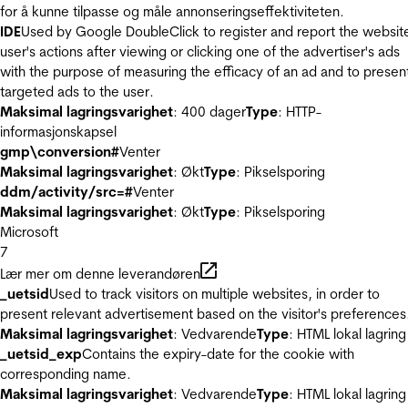
for å kunne tilpasse og måle annonseringseffektiviteten.
IDE
Used by Google DoubleClick to register and report the websit
user's actions after viewing or clicking one of the advertiser's ads
with the purpose of measuring the efficacy of an ad and to presen
targeted ads to the user.
Maksimal lagringsvarighet
: 400 dager
Type
: HTTP-
informasjonskapsel
gmp\conversion#
Venter
Maksimal lagringsvarighet
: Økt
Type
: Pikselsporing
ddm/activity/src=#
Venter
Maksimal lagringsvarighet
: Økt
Type
: Pikselsporing
Microsoft
7
Lær mer om denne leverandøren
_uetsid
Used to track visitors on multiple websites, in order to
present relevant advertisement based on the visitor's preferences
Maksimal lagringsvarighet
: Vedvarende
Type
: HTML lokal lagring
_uetsid_exp
Contains the expiry-date for the cookie with
corresponding name.
Maksimal lagringsvarighet
: Vedvarende
Type
: HTML lokal lagring