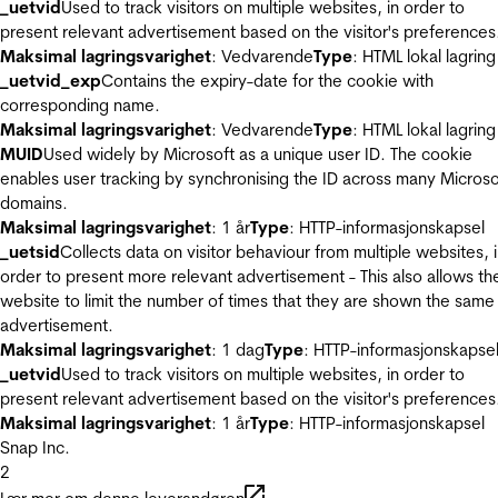
_uetvid
Used to track visitors on multiple websites, in order to
present relevant advertisement based on the visitor's preferences
Maksimal lagringsvarighet
: Vedvarende
Type
: HTML lokal lagring
_uetvid_exp
Contains the expiry-date for the cookie with
corresponding name.
Maksimal lagringsvarighet
: Vedvarende
Type
: HTML lokal lagring
MUID
Used widely by Microsoft as a unique user ID. The cookie
enables user tracking by synchronising the ID across many Microso
domains.
Maksimal lagringsvarighet
: 1 år
Type
: HTTP-informasjonskapsel
_uetsid
Collects data on visitor behaviour from multiple websites, 
order to present more relevant advertisement - This also allows th
website to limit the number of times that they are shown the same
advertisement.
Maksimal lagringsvarighet
: 1 dag
Type
: HTTP-informasjonskapse
_uetvid
Used to track visitors on multiple websites, in order to
present relevant advertisement based on the visitor's preferences
Maksimal lagringsvarighet
: 1 år
Type
: HTTP-informasjonskapsel
Snap Inc.
2