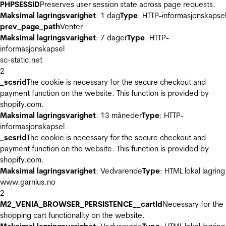
PHPSESSID
Preserves user session state across page requests.
Maksimal lagringsvarighet
: 1 dag
Type
: HTTP-informasjonskapse
prev_page_path
Venter
Maksimal lagringsvarighet
: 7 dager
Type
: HTTP-
informasjonskapsel
sc-static.net
2
_scsrid
The cookie is necessary for the secure checkout and
payment function on the website. This function is provided by
shopify.com.
Maksimal lagringsvarighet
: 13 måneder
Type
: HTTP-
informasjonskapsel
_scsrid
The cookie is necessary for the secure checkout and
payment function on the website. This function is provided by
shopify.com.
Maksimal lagringsvarighet
: Vedvarende
Type
: HTML lokal lagring
www.garnius.no
2
M2_VENIA_BROWSER_PERSISTENCE__cartId
Necessary for the
shopping cart functionality on the website.