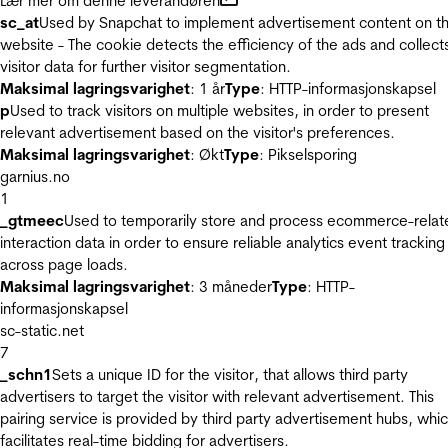
Lær mer om denne leverandøren
sc_at
Used by Snapchat to implement advertisement content on t
website - The cookie detects the efficiency of the ads and collect
visitor data for further visitor segmentation.
Maksimal lagringsvarighet
: 1 år
Type
: HTTP-informasjonskapsel
p
Used to track visitors on multiple websites, in order to present
relevant advertisement based on the visitor's preferences.
Maksimal lagringsvarighet
: Økt
Type
: Pikselsporing
garnius.no
1
_gtmeec
Used to temporarily store and process ecommerce-relat
interaction data in order to ensure reliable analytics event tracking
across page loads.
Maksimal lagringsvarighet
: 3 måneder
Type
: HTTP-
informasjonskapsel
sc-static.net
7
_schn1
Sets a unique ID for the visitor, that allows third party
advertisers to target the visitor with relevant advertisement. This
pairing service is provided by third party advertisement hubs, whi
facilitates real-time bidding for advertisers.