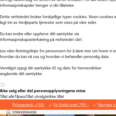
informasjonskapsler trenger vi din tillatelse.
Dette nettstedet bruker forskjellige typer cookies. Noen cookies 
lagt inn av tredjeparts tjenester som vises på våre sider.
Du kan endre eller oppheve ditt samtykke via
Informasjonskapselerkæring på nettstedet vårt.
Les våre Retningslinjer for personvern for å lære mer om hvem vi e
hvordan du kan nå oss og hvordan vi behandler personlig data.
Vennligst oppgi din samtykke-ID og dato for henvendelser
angående ditt samtykke.
Ikke selg eller del personopplysningene mine
Tillat alle
Tilpass
Tillat utvalgte
Ikke tillat
Prisgaranti +15%
Fri frakt over 799,-
Norges s
Hjem
STRIKKEPAKKER
>