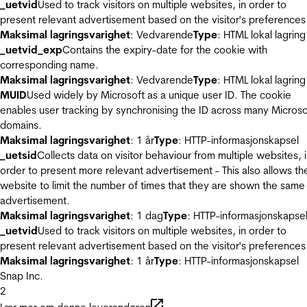
_uetvid
Used to track visitors on multiple websites, in order to
present relevant advertisement based on the visitor's preferences
Maksimal lagringsvarighet
: Vedvarende
Type
: HTML lokal lagring
_uetvid_exp
Contains the expiry-date for the cookie with
corresponding name.
Maksimal lagringsvarighet
: Vedvarende
Type
: HTML lokal lagring
MUID
Used widely by Microsoft as a unique user ID. The cookie
enables user tracking by synchronising the ID across many Microso
domains.
Maksimal lagringsvarighet
: 1 år
Type
: HTTP-informasjonskapsel
_uetsid
Collects data on visitor behaviour from multiple websites, 
order to present more relevant advertisement - This also allows th
website to limit the number of times that they are shown the same
advertisement.
Maksimal lagringsvarighet
: 1 dag
Type
: HTTP-informasjonskapse
_uetvid
Used to track visitors on multiple websites, in order to
present relevant advertisement based on the visitor's preferences
Maksimal lagringsvarighet
: 1 år
Type
: HTTP-informasjonskapsel
Snap Inc.
2