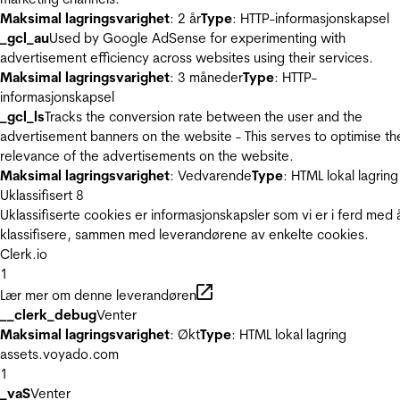
Maksimal lagringsvarighet
: 2 år
Type
: HTTP-informasjonskapsel
_gcl_au
Used by Google AdSense for experimenting with
advertisement efficiency across websites using their services.
Maksimal lagringsvarighet
: 3 måneder
Type
: HTTP-
informasjonskapsel
_gcl_ls
Tracks the conversion rate between the user and the
advertisement banners on the website - This serves to optimise th
relevance of the advertisements on the website.
Maksimal lagringsvarighet
: Vedvarende
Type
: HTML lokal lagring
Uklassifisert
8
Uklassifiserte cookies er informasjonskapsler som vi er i ferd med 
klassifisere, sammen med leverandørene av enkelte cookies.
Clerk.io
1
Lær mer om denne leverandøren
__clerk_debug
Venter
Maksimal lagringsvarighet
: Økt
Type
: HTML lokal lagring
assets.voyado.com
1
_vaS
Venter