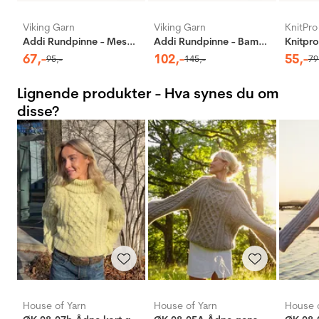
Viking Garn
Viking Garn
KnitPro
Addi Rundpinne - Messing
Addi Rundpinne - Bambus
67
,-
102
,-
55
,-
95
,-
145
,-
79
Lignende produkter - Hva synes du om
disse?
House of Yarn
House of Yarn
House o