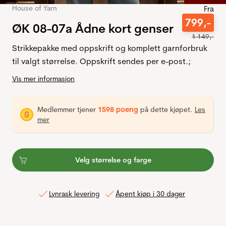
House of Yarn
Fra
799
,-
ØK 08-07a Ådne kort genser
1
149
,-
Strikkepakke med oppskrift og komplett garnforbruk
til valgt størrelse. Oppskrift sendes per e-post.;
Vis mer informasjon
Medlemmer tjener
1598 poeng
på dette kjøpet.
Les
mer
Velg størrelse og farge
Lynrask levering
Åpent kjøp i 30 dager