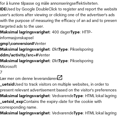
for å kunne tilpasse og måle annonseringseffektiviteten.
IDE
Used by Google DoubleClick to register and report the websit
user's actions after viewing or clicking one of the advertiser's ads
with the purpose of measuring the efficacy of an ad and to presen
targeted ads to the user.
Maksimal lagringsvarighet
: 400 dager
Type
: HTTP-
informasjonskapsel
gmp\conversion#
Venter
Maksimal lagringsvarighet
: Økt
Type
: Pikselsporing
ddm/activity/src=#
Venter
Maksimal lagringsvarighet
: Økt
Type
: Pikselsporing
Microsoft
7
Lær mer om denne leverandøren
_uetsid
Used to track visitors on multiple websites, in order to
present relevant advertisement based on the visitor's preferences
Maksimal lagringsvarighet
: Vedvarende
Type
: HTML lokal lagring
_uetsid_exp
Contains the expiry-date for the cookie with
corresponding name.
Maksimal lagringsvarighet
: Vedvarende
Type
: HTML lokal lagring