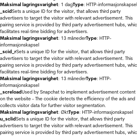
Maksimal lagringsvarighet
: 1 dag
Type
: HTTP-informasjonskapse
_scid
Sets a unique ID for the visitor, that allows third party
advertisers to target the visitor with relevant advertisement. This
pairing service is provided by third party advertisement hubs, whi
facilitates real-time bidding for advertisers.
Maksimal lagringsvarighet
: 13 måneder
Type
: HTTP-
informasjonskapsel
_scid_r
Sets a unique ID for the visitor, that allows third party
advertisers to target the visitor with relevant advertisement. This
pairing service is provided by third party advertisement hubs, whi
facilitates real-time bidding for advertisers.
Maksimal lagringsvarighet
: 13 måneder
Type
: HTTP-
informasjonskapsel
_screload
Used by Snapchat to implement advertisement content
on the website - The cookie detects the efficiency of the ads and
collects visitor data for further visitor segmentation.
Maksimal lagringsvarighet
: Økt
Type
: HTTP-informasjonskapsel
u_sclid
Sets a unique ID for the visitor, that allows third party
advertisers to target the visitor with relevant advertisement. This
pairing service is provided by third party advertisement hubs, whi