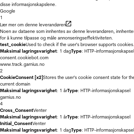
disse informasjonskapslene.
Google
1
Lær mer om denne leverandøren
Noen av dataene som innhentes av denne leverandøren, innhente
for å kunne tilpasse og måle annonseringseffektiviteten.
test_cookie
Used to check if the user's browser supports cookies
Maksimal lagringsvarighet
: 1 dag
Type
: HTTP-informasjonskapse
consent.cookiebot.com
www.track.garnius.no
2
CookieConsent [x2]
Stores the user's cookie consent state for th
current domain
Maksimal lagringsvarighet
: 1 år
Type
: HTTP-informasjonskapsel
garnius.no
4
Cross_Consent
Venter
Maksimal lagringsvarighet
: 1 år
Type
: HTTP-informasjonskapsel
Initial_Consent
Venter
Maksimal lagringsvarighet
: 1 dag
Type
: HTTP-informasjonskapse