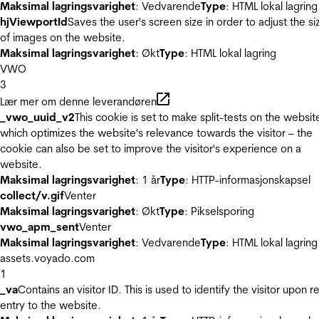
Maksimal lagringsvarighet
: Vedvarende
Type
: HTML lokal lagring
hjViewportId
Saves the user's screen size in order to adjust the si
of images on the website.
Maksimal lagringsvarighet
: Økt
Type
: HTML lokal lagring
VWO
3
Lær mer om denne leverandøren
_vwo_uuid_v2
This cookie is set to make split-tests on the websit
which optimizes the website's relevance towards the visitor – the
cookie can also be set to improve the visitor's experience on a
website.
Maksimal lagringsvarighet
: 1 år
Type
: HTTP-informasjonskapsel
collect/v.gif
Venter
Maksimal lagringsvarighet
: Økt
Type
: Pikselsporing
vwo_apm_sent
Venter
Maksimal lagringsvarighet
: Vedvarende
Type
: HTML lokal lagring
assets.voyado.com
1
_va
Contains an visitor ID. This is used to identify the visitor upon r
entry to the website.