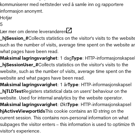
kommuniserer med nettsteder ved å samle inn og rapportere
informasjon anonymt.
Hotjar
5
Lær mer om denne leverandøren
_hjSession_#
Collects statistics on the visitor's visits to the websit
such as the number of visits, average time spent on the website a
what pages have been read.
Maksimal lagringsvarighet
: 1 dag
Type
: HTTP-informasjonskapse
_hjSessionUser_#
Collects statistics on the visitor's visits to the
website, such as the number of visits, average time spent on the
website and what pages have been read.
Maksimal lagringsvarighet
: 1 år
Type
: HTTP-informasjonskapsel
_hjTLDTest
Registers statistical data on users' behaviour on the
website. Used for internal analytics by the website operator.
Maksimal lagringsvarighet
: Økt
Type
: HTTP-informasjonskapsel
hjActiveViewportIds
This cookie contains an ID string on the
current session. This contains non-personal information on what
subpages the visitor enters – this information is used to optimize t
visitor's experience.