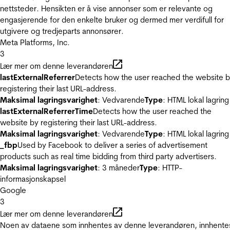
nettsteder. Hensikten er å vise annonser som er relevante og
engasjerende for den enkelte bruker og dermed mer verdifull for
utgivere og tredjeparts annonsører.
Meta Platforms, Inc.
3
Lær mer om denne leverandøren
lastExternalReferrer
Detects how the user reached the website 
registering their last URL-address.
Maksimal lagringsvarighet
: Vedvarende
Type
: HTML lokal lagring
lastExternalReferrerTime
Detects how the user reached the
website by registering their last URL-address.
Maksimal lagringsvarighet
: Vedvarende
Type
: HTML lokal lagring
_fbp
Used by Facebook to deliver a series of advertisement
products such as real time bidding from third party advertisers.
Maksimal lagringsvarighet
: 3 måneder
Type
: HTTP-
informasjonskapsel
Google
3
Lær mer om denne leverandøren
Noen av dataene som innhentes av denne leverandøren, innhente