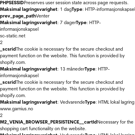
PHPSESSID
Preserves user session state across page requests.
Maksimal lagringsvarighet
: 1 dag
Type
: HTTP-informasjonskapse
prev_page_path
Venter
Maksimal lagringsvarighet
: 7 dager
Type
: HTTP-
informasjonskapsel
sc-static.net
2
_scsrid
The cookie is necessary for the secure checkout and
payment function on the website. This function is provided by
shopify.com.
Maksimal lagringsvarighet
: 13 måneder
Type
: HTTP-
informasjonskapsel
_scsrid
The cookie is necessary for the secure checkout and
payment function on the website. This function is provided by
shopify.com.
Maksimal lagringsvarighet
: Vedvarende
Type
: HTML lokal lagring
www.garnius.no
2
M2_VENIA_BROWSER_PERSISTENCE__cartId
Necessary for the
shopping cart functionality on the website.