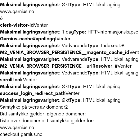
Maksimal lagringsvarighet
: Økt
Type
: HTML lokal lagring
www.garnius.no
6
clerk-visitor-id
Venter
Maksimal lagringsvarighet
: 1 dag
Type
: HTTP-informasjonskapse
Garnius-cache#apollogql
Venter
Maksimal lagringsvarighet
: Vedvarende
Type
: IndexedDB
M2_VENIA_BROWSER_PERSISTENCE__magento_cache_id
Vent
Maksimal lagringsvarighet
: Vedvarende
Type
: HTML lokal lagring
M2_VENIA_BROWSER_PERSISTENCE__urlResolver_#
Venter
Maksimal lagringsvarighet
: Vedvarende
Type
: HTML lokal lagring
scrollLock
Venter
Maksimal lagringsvarighet
: Økt
Type
: HTML lokal lagring
success_login_redirect_path
Venter
Maksimal lagringsvarighet
: Økt
Type
: HTML lokal lagring
Samtykke på tvers av domener
2
Ditt samtykke gjelder følgende domener:
Liste over domener ditt samtykke gjelder for:
www.garnius.no
checkout.garnius.no