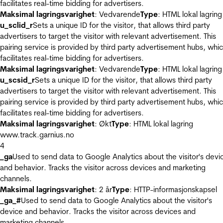
facilitates real-time bidding for advertisers.
Maksimal lagringsvarighet
: Vedvarende
Type
: HTML lokal lagring
u_sclid_r
Sets a unique ID for the visitor, that allows third party
advertisers to target the visitor with relevant advertisement. This
pairing service is provided by third party advertisement hubs, whi
facilitates real-time bidding for advertisers.
Maksimal lagringsvarighet
: Vedvarende
Type
: HTML lokal lagring
u_scsid_r
Sets a unique ID for the visitor, that allows third party
advertisers to target the visitor with relevant advertisement. This
pairing service is provided by third party advertisement hubs, whi
facilitates real-time bidding for advertisers.
Maksimal lagringsvarighet
: Økt
Type
: HTML lokal lagring
www.track.garnius.no
4
_ga
Used to send data to Google Analytics about the visitor's devi
and behavior. Tracks the visitor across devices and marketing
channels.
Maksimal lagringsvarighet
: 2 år
Type
: HTTP-informasjonskapsel
_ga_#
Used to send data to Google Analytics about the visitor's
device and behavior. Tracks the visitor across devices and
marketing channels.