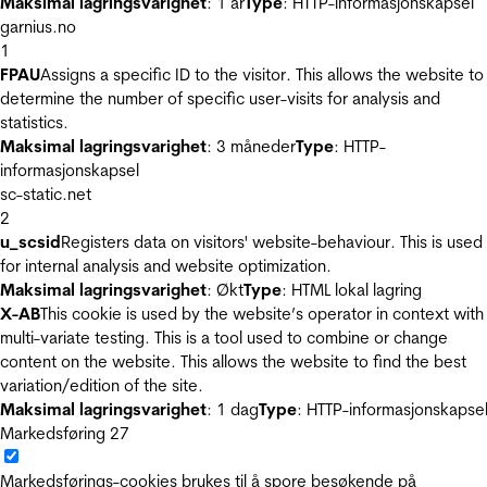
Maksimal lagringsvarighet
: 1 år
Type
: HTTP-informasjonskapsel
garnius.no
1
FPAU
Assigns a specific ID to the visitor. This allows the website to
determine the number of specific user-visits for analysis and
statistics.
Maksimal lagringsvarighet
: 3 måneder
Type
: HTTP-
informasjonskapsel
sc-static.net
2
u_scsid
Registers data on visitors' website-behaviour. This is used
for internal analysis and website optimization.
Maksimal lagringsvarighet
: Økt
Type
: HTML lokal lagring
X-AB
This cookie is used by the website’s operator in context with
multi-variate testing. This is a tool used to combine or change
content on the website. This allows the website to find the best
variation/edition of the site.
Maksimal lagringsvarighet
: 1 dag
Type
: HTTP-informasjonskapse
Markedsføring
27
Markedsførings-cookies brukes til å spore besøkende på