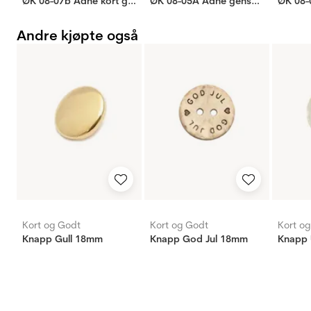
ØK 08-07b Ådne kort genser
ØK 08-05A Ådne genser unisex (Older)
Andre kjøpte også
Kort og Godt
Kort og Godt
Kort o
Knapp Gull 18mm
Knapp God Jul 18mm
Knapp 