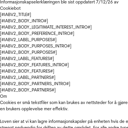
Informasjonskapselerklæringen ble sist oppdatert 7/12/26 av
Cookiebot
[#IABV2_TITLE#]
[#IABV2_BODY_INTRO#]
[#IABV2_BODY_LEGITIMATE_INTEREST_INTRO#]
[#IABV2_BODY_PREFERENCE_INTRO#]
[#IABV2_LABEL_PURPOSES#]
[#IABV2_BODY_PURPOSES_INTRO#]
[#IABV2_BODY_PURPOSES#]
[#IABV2_LABEL_FEATURES#]
[#IABV2_BODY_FEATURES_INTRO#]
[#IABV2_BODY_FEATURES#]
[#IABV2_LABEL_PARTNERS#]
[#IABV2_BODY_PARTNERS_INTRO#]
[#IABV2_BODY_PARTNERS#]
Om
Cookies er små tekstfiler som kan brukes av nettsteder for å gjøre
en brukers opplevelse mer effektiv.
Loven sier at vi kan lagre informasjonskapsler på enheten hvis de e
strengt nødvendig for driften av dette området. For alle andre typ