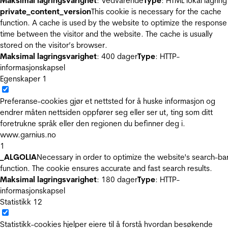
Maksimal lagringsvarighet
: Vedvarende
Type
: HTML lokal lagring
private_content_version
This cookie is necessary for the cache
function. A cache is used by the website to optimize the response
time between the visitor and the website. The cache is usually
stored on the visitor’s browser.
Maksimal lagringsvarighet
: 400 dager
Type
: HTTP-
informasjonskapsel
Egenskaper
1
Preferanse-cookies gjør et nettsted for å huske informasjon og
endrer måten nettsiden oppfører seg eller ser ut, ting som ditt
foretrukne språk eller den regionen du befinner deg i.
www.garnius.no
1
_ALGOLIA
Necessary in order to optimize the website's search-ba
function. The cookie ensures accurate and fast search results.
Maksimal lagringsvarighet
: 180 dager
Type
: HTTP-
informasjonskapsel
Statistikk
12
Statistikk-cookies hjelper eiere til å forstå hvordan besøkende