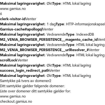
Maksimal lagringsvarighet
: Økt
Type
: HTML lokal lagring
www.garnius.no
6
clerk-visitor-id
Venter
Maksimal lagringsvarighet
: 1 dag
Type
: HTTP-informasjonskapse
Garnius-cache#apollogql
Venter
Maksimal lagringsvarighet
: Vedvarende
Type
: IndexedDB
M2_VENIA_BROWSER_PERSISTENCE__magento_cache_id
Vent
Maksimal lagringsvarighet
: Vedvarende
Type
: HTML lokal lagring
M2_VENIA_BROWSER_PERSISTENCE__urlResolver_#
Venter
Maksimal lagringsvarighet
: Vedvarende
Type
: HTML lokal lagring
scrollLock
Venter
Maksimal lagringsvarighet
: Økt
Type
: HTML lokal lagring
success_login_redirect_path
Venter
Maksimal lagringsvarighet
: Økt
Type
: HTML lokal lagring
Samtykke på tvers av domener
2
Ditt samtykke gjelder følgende domener:
Liste over domener ditt samtykke gjelder for:
www.garnius.no
checkout.garnius.no