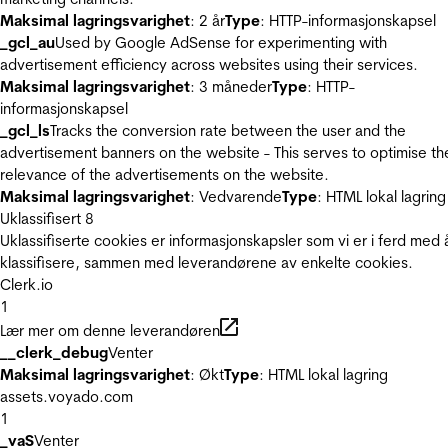
Maksimal lagringsvarighet
: 2 år
Type
: HTTP-informasjonskapsel
_gcl_au
Used by Google AdSense for experimenting with
advertisement efficiency across websites using their services.
Maksimal lagringsvarighet
: 3 måneder
Type
: HTTP-
informasjonskapsel
_gcl_ls
Tracks the conversion rate between the user and the
advertisement banners on the website - This serves to optimise th
relevance of the advertisements on the website.
Maksimal lagringsvarighet
: Vedvarende
Type
: HTML lokal lagring
Uklassifisert
8
Uklassifiserte cookies er informasjonskapsler som vi er i ferd med 
klassifisere, sammen med leverandørene av enkelte cookies.
Clerk.io
1
Lær mer om denne leverandøren
__clerk_debug
Venter
Maksimal lagringsvarighet
: Økt
Type
: HTML lokal lagring
assets.voyado.com
1
_vaS
Venter