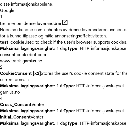
disse informasjonskapslene.
Google
1
Lær mer om denne leverandøren
Noen av dataene som innhentes av denne leverandøren, innhente
for å kunne tilpasse og måle annonseringseffektiviteten.
test_cookie
Used to check if the user's browser supports cookies
Maksimal lagringsvarighet
: 1 dag
Type
: HTTP-informasjonskapse
consent.cookiebot.com
www.track.garnius.no
2
CookieConsent [x2]
Stores the user's cookie consent state for th
current domain
Maksimal lagringsvarighet
: 1 år
Type
: HTTP-informasjonskapsel
garnius.no
4
Cross_Consent
Venter
Maksimal lagringsvarighet
: 1 år
Type
: HTTP-informasjonskapsel
Initial_Consent
Venter
Maksimal lagringsvarighet
: 1 dag
Type
: HTTP-informasjonskapse