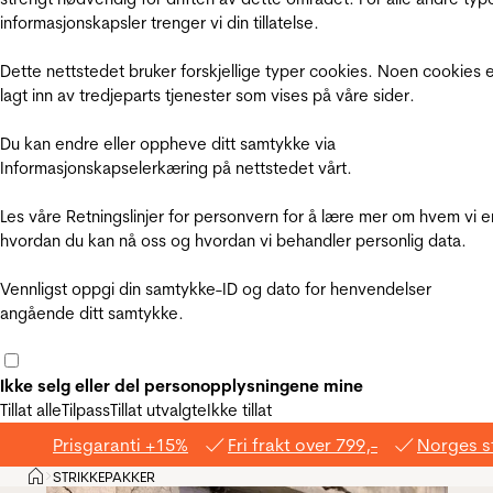
informasjonskapsler trenger vi din tillatelse.
Dette nettstedet bruker forskjellige typer cookies. Noen cookies 
lagt inn av tredjeparts tjenester som vises på våre sider.
Du kan endre eller oppheve ditt samtykke via
Informasjonskapselerkæring på nettstedet vårt.
Les våre Retningslinjer for personvern for å lære mer om hvem vi e
hvordan du kan nå oss og hvordan vi behandler personlig data.
Vennligst oppgi din samtykke-ID og dato for henvendelser
angående ditt samtykke.
Ikke selg eller del personopplysningene mine
Tillat alle
Tilpass
Tillat utvalgte
Ikke tillat
Prisgaranti +15%
Fri frakt over 799,-
Norges s
Hjem
STRIKKEPAKKER
>