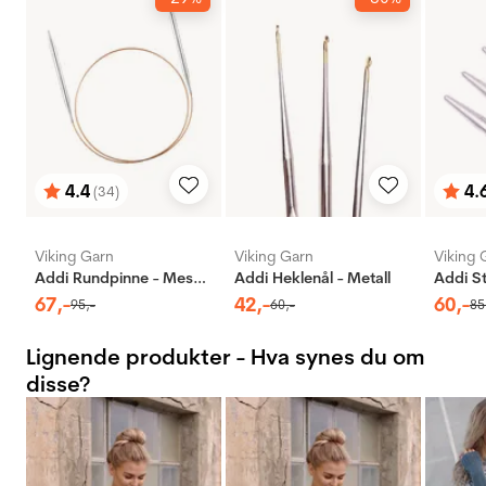
4.4
4.
(34)
Karakter:
av 5 mulige
Karak
av 5 
Viking Garn
Viking Garn
Viking 
Addi Rundpinne - Messing
Addi Heklenål - Metall
67
,-
42
,-
60
,-
95
,-
60
,-
85
Lignende produkter - Hva synes du om
disse?