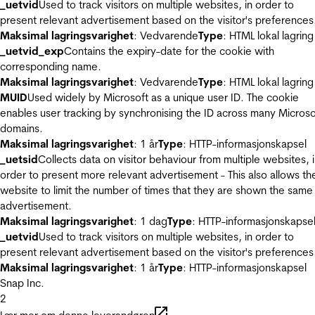
_uetvid
Used to track visitors on multiple websites, in order to
present relevant advertisement based on the visitor's preferences
Maksimal lagringsvarighet
: Vedvarende
Type
: HTML lokal lagring
_uetvid_exp
Contains the expiry-date for the cookie with
corresponding name.
Maksimal lagringsvarighet
: Vedvarende
Type
: HTML lokal lagring
MUID
Used widely by Microsoft as a unique user ID. The cookie
enables user tracking by synchronising the ID across many Microso
domains.
Maksimal lagringsvarighet
: 1 år
Type
: HTTP-informasjonskapsel
_uetsid
Collects data on visitor behaviour from multiple websites, 
order to present more relevant advertisement - This also allows th
website to limit the number of times that they are shown the same
advertisement.
Maksimal lagringsvarighet
: 1 dag
Type
: HTTP-informasjonskapse
_uetvid
Used to track visitors on multiple websites, in order to
present relevant advertisement based on the visitor's preferences
Maksimal lagringsvarighet
: 1 år
Type
: HTTP-informasjonskapsel
Snap Inc.
2