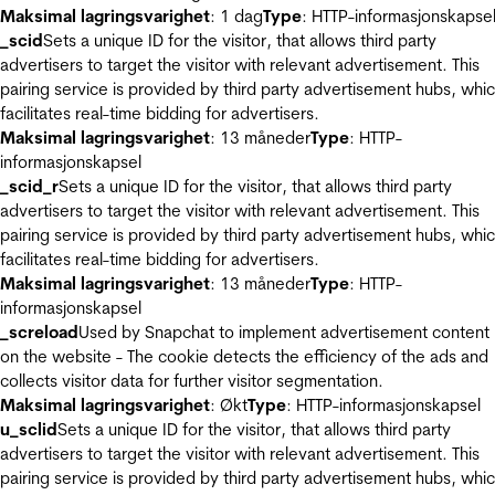
Maksimal lagringsvarighet
: 1 dag
Type
: HTTP-informasjonskapse
_scid
Sets a unique ID for the visitor, that allows third party
advertisers to target the visitor with relevant advertisement. This
pairing service is provided by third party advertisement hubs, whi
facilitates real-time bidding for advertisers.
Maksimal lagringsvarighet
: 13 måneder
Type
: HTTP-
informasjonskapsel
_scid_r
Sets a unique ID for the visitor, that allows third party
advertisers to target the visitor with relevant advertisement. This
pairing service is provided by third party advertisement hubs, whi
facilitates real-time bidding for advertisers.
Maksimal lagringsvarighet
: 13 måneder
Type
: HTTP-
informasjonskapsel
_screload
Used by Snapchat to implement advertisement content
on the website - The cookie detects the efficiency of the ads and
collects visitor data for further visitor segmentation.
Maksimal lagringsvarighet
: Økt
Type
: HTTP-informasjonskapsel
u_sclid
Sets a unique ID for the visitor, that allows third party
advertisers to target the visitor with relevant advertisement. This
pairing service is provided by third party advertisement hubs, whi