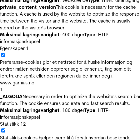
Maksimal lagringsvarighet
: Vedvarende
Type
: HTML lokal lagring
private_content_version
This cookie is necessary for the cache
function. A cache is used by the website to optimize the response
time between the visitor and the website. The cache is usually
stored on the visitor’s browser.
Maksimal lagringsvarighet
: 400 dager
Type
: HTTP-
informasjonskapsel
Egenskaper
1
Preferanse-cookies gjør et nettsted for å huske informasjon og
endrer måten nettsiden oppfører seg eller ser ut, ting som ditt
foretrukne språk eller den regionen du befinner deg i.
www.garnius.no
1
_ALGOLIA
Necessary in order to optimize the website's search-ba
function. The cookie ensures accurate and fast search results.
Maksimal lagringsvarighet
: 180 dager
Type
: HTTP-
informasjonskapsel
Statistikk
12
Statistikk-cookies hjelper eiere til å forstå hvordan besøkende