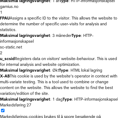
Maksimal lagringsvarighet
: 1 år
Type
: HTTP-informasjonskapsel
garnius.no
1
FPAU
Assigns a specific ID to the visitor. This allows the website to
determine the number of specific user-visits for analysis and
statistics.
Maksimal lagringsvarighet
: 3 måneder
Type
: HTTP-
informasjonskapsel
sc-static.net
2
u_scsid
Registers data on visitors' website-behaviour. This is used
for internal analysis and website optimization.
Maksimal lagringsvarighet
: Økt
Type
: HTML lokal lagring
X-AB
This cookie is used by the website’s operator in context with
multi-variate testing. This is a tool used to combine or change
content on the website. This allows the website to find the best
variation/edition of the site.
Maksimal lagringsvarighet
: 1 dag
Type
: HTTP-informasjonskapse
Markedsføring
27
Markedsførings-cookies brukes til å spore besøkende på