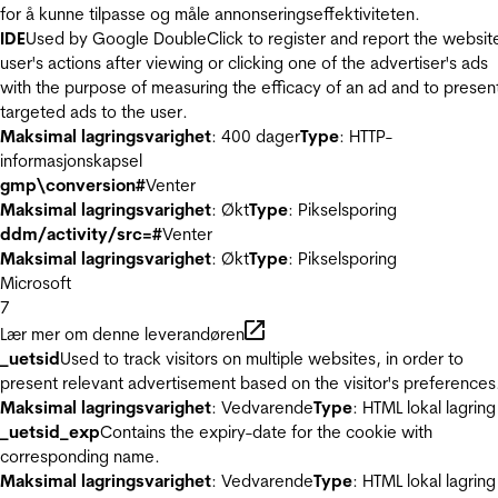
for å kunne tilpasse og måle annonseringseffektiviteten.
IDE
Used by Google DoubleClick to register and report the websit
user's actions after viewing or clicking one of the advertiser's ads
with the purpose of measuring the efficacy of an ad and to presen
targeted ads to the user.
Maksimal lagringsvarighet
: 400 dager
Type
: HTTP-
informasjonskapsel
gmp\conversion#
Venter
Maksimal lagringsvarighet
: Økt
Type
: Pikselsporing
ddm/activity/src=#
Venter
Maksimal lagringsvarighet
: Økt
Type
: Pikselsporing
Microsoft
7
Lær mer om denne leverandøren
_uetsid
Used to track visitors on multiple websites, in order to
present relevant advertisement based on the visitor's preferences
Maksimal lagringsvarighet
: Vedvarende
Type
: HTML lokal lagring
_uetsid_exp
Contains the expiry-date for the cookie with
corresponding name.
Maksimal lagringsvarighet
: Vedvarende
Type
: HTML lokal lagring