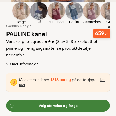
Beige
Blå
Burgunder
Denim
Gammelrosa
Grå
Garnius Design
Fra
PAULINE kanel
659
,-
Vanskelighetsgrad: ★★★ (3 av 5) Strikkefasthet,
pinne og fremgangsmåte: se produktdetaljer
nedenfor.
Vis mer informasjon
Medlemmer tjener
1318 poeng
på dette kjøpet.
Les
mer
Velg størrelse og farge