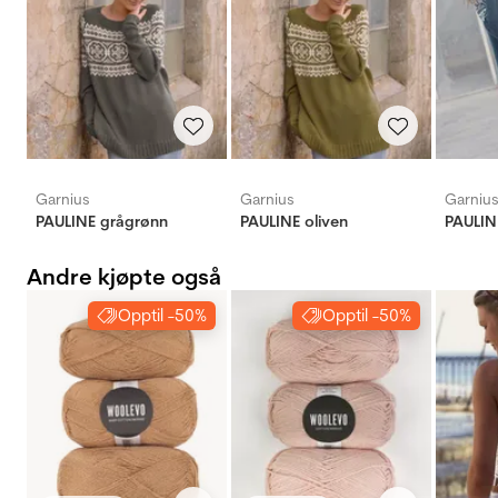
Garnius
Garnius
Garniu
PAULINE grågrønn
PAULINE oliven
PAULIN
Andre kjøpte også
Opptil -50%
Opptil -50%