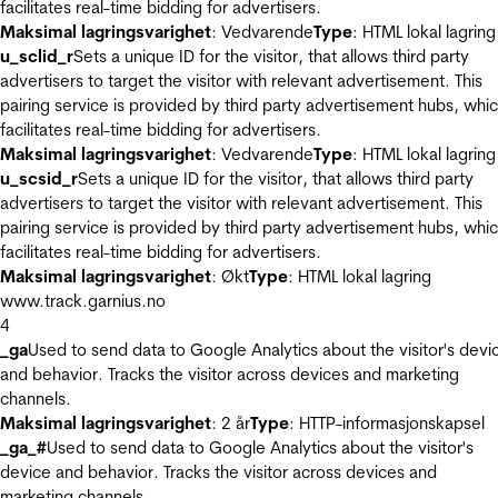
facilitates real-time bidding for advertisers.
Maksimal lagringsvarighet
: Vedvarende
Type
: HTML lokal lagring
u_sclid_r
Sets a unique ID for the visitor, that allows third party
advertisers to target the visitor with relevant advertisement. This
pairing service is provided by third party advertisement hubs, whi
facilitates real-time bidding for advertisers.
Maksimal lagringsvarighet
: Vedvarende
Type
: HTML lokal lagring
u_scsid_r
Sets a unique ID for the visitor, that allows third party
advertisers to target the visitor with relevant advertisement. This
pairing service is provided by third party advertisement hubs, whi
facilitates real-time bidding for advertisers.
Maksimal lagringsvarighet
: Økt
Type
: HTML lokal lagring
www.track.garnius.no
4
_ga
Used to send data to Google Analytics about the visitor's devi
and behavior. Tracks the visitor across devices and marketing
channels.
Maksimal lagringsvarighet
: 2 år
Type
: HTTP-informasjonskapsel
_ga_#
Used to send data to Google Analytics about the visitor's
device and behavior. Tracks the visitor across devices and
marketing channels.