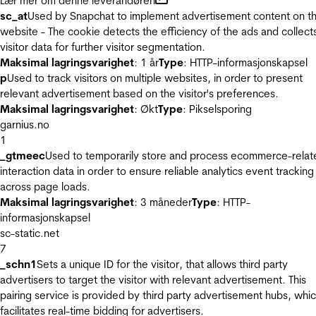
Lær mer om denne leverandøren
sc_at
Used by Snapchat to implement advertisement content on t
website - The cookie detects the efficiency of the ads and collect
visitor data for further visitor segmentation.
Maksimal lagringsvarighet
: 1 år
Type
: HTTP-informasjonskapsel
p
Used to track visitors on multiple websites, in order to present
relevant advertisement based on the visitor's preferences.
Maksimal lagringsvarighet
: Økt
Type
: Pikselsporing
garnius.no
1
_gtmeec
Used to temporarily store and process ecommerce-relat
interaction data in order to ensure reliable analytics event tracking
across page loads.
Maksimal lagringsvarighet
: 3 måneder
Type
: HTTP-
informasjonskapsel
sc-static.net
7
_schn1
Sets a unique ID for the visitor, that allows third party
advertisers to target the visitor with relevant advertisement. This
pairing service is provided by third party advertisement hubs, whi
facilitates real-time bidding for advertisers.