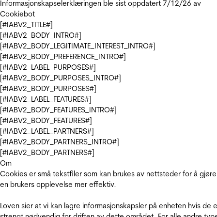
Informasjonskapselerklæringen ble sist oppdatert 7/12/26 av
Cookiebot
[#IABV2_TITLE#]
[#IABV2_BODY_INTRO#]
[#IABV2_BODY_LEGITIMATE_INTEREST_INTRO#]
[#IABV2_BODY_PREFERENCE_INTRO#]
[#IABV2_LABEL_PURPOSES#]
[#IABV2_BODY_PURPOSES_INTRO#]
[#IABV2_BODY_PURPOSES#]
[#IABV2_LABEL_FEATURES#]
[#IABV2_BODY_FEATURES_INTRO#]
[#IABV2_BODY_FEATURES#]
[#IABV2_LABEL_PARTNERS#]
[#IABV2_BODY_PARTNERS_INTRO#]
[#IABV2_BODY_PARTNERS#]
Om
Cookies er små tekstfiler som kan brukes av nettsteder for å gjøre
en brukers opplevelse mer effektiv.
Loven sier at vi kan lagre informasjonskapsler på enheten hvis de e
strengt nødvendig for driften av dette området. For alle andre typ