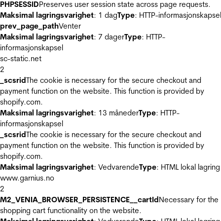
PHPSESSID
Preserves user session state across page requests.
Maksimal lagringsvarighet
: 1 dag
Type
: HTTP-informasjonskapse
prev_page_path
Venter
Maksimal lagringsvarighet
: 7 dager
Type
: HTTP-
informasjonskapsel
sc-static.net
2
_scsrid
The cookie is necessary for the secure checkout and
payment function on the website. This function is provided by
shopify.com.
Maksimal lagringsvarighet
: 13 måneder
Type
: HTTP-
informasjonskapsel
_scsrid
The cookie is necessary for the secure checkout and
payment function on the website. This function is provided by
shopify.com.
Maksimal lagringsvarighet
: Vedvarende
Type
: HTML lokal lagring
www.garnius.no
2
M2_VENIA_BROWSER_PERSISTENCE__cartId
Necessary for the
shopping cart functionality on the website.