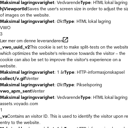
Maksimal lagringsvarighet
: Vedvarende
Type
: HTML lokal lagring
hjViewportId
Saves the user's screen size in order to adjust the si
of images on the website.
Maksimal lagringsvarighet
: Økt
Type
: HTML lokal lagring
VWO
3
Lær mer om denne leverandøren
_vwo_uuid_v2
This cookie is set to make split-tests on the websit
which optimizes the website's relevance towards the visitor – the
cookie can also be set to improve the visitor's experience on a
website.
Maksimal lagringsvarighet
: 1 år
Type
: HTTP-informasjonskapsel
collect/v.gif
Venter
Maksimal lagringsvarighet
: Økt
Type
: Pikselsporing
vwo_apm_sent
Venter
Maksimal lagringsvarighet
: Vedvarende
Type
: HTML lokal lagring
assets.voyado.com
1
_va
Contains an visitor ID. This is used to identify the visitor upon r
entry to the website.