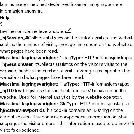
kommuniserer med nettsteder ved å samle inn og rapportere
informasjon anonymt.
Hotjar
5
Lær mer om denne leverandøren
_hjSession_#
Collects statistics on the visitor's visits to the websit
such as the number of visits, average time spent on the website a
what pages have been read.
Maksimal lagringsvarighet
: 1 dag
Type
: HTTP-informasjonskapse
_hjSessionUser_#
Collects statistics on the visitor's visits to the
website, such as the number of visits, average time spent on the
website and what pages have been read.
Maksimal lagringsvarighet
: 1 år
Type
: HTTP-informasjonskapsel
_hjTLDTest
Registers statistical data on users' behaviour on the
website. Used for internal analytics by the website operator.
Maksimal lagringsvarighet
: Økt
Type
: HTTP-informasjonskapsel
hjActiveViewportIds
This cookie contains an ID string on the
current session. This contains non-personal information on what
subpages the visitor enters – this information is used to optimize t
visitor's experience.