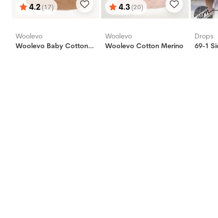
4.2
4.3
(17)
(20)
Karakter:
av 5 mulige
Karakter:
av 5 mulige
Woolevo
Woolevo
Drops
Woolevo Baby Cotton Merino
Woolevo Cotton Merino
69-1 S