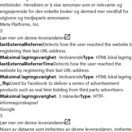
nettsteder. Hensikten er å vise annonser som er relevante og
engasjerende for den enkelte bruker og dermed mer verdifull for
utgivere og tredjeparts annonsører.
Meta Platforms, Inc.
3
Lær mer om denne leverandøren
lastExternalReferrer
Detects how the user reached the website 
registering their last URL-address.
Maksimal lagringsvarighet
: Vedvarende
Type
: HTML lokal lagring
lastExternalReferrerTime
Detects how the user reached the
website by registering their last URL-address.
Maksimal lagringsvarighet
: Vedvarende
Type
: HTML lokal lagring
_fbp
Used by Facebook to deliver a series of advertisement
products such as real time bidding from third party advertisers.
Maksimal lagringsvarighet
: 3 måneder
Type
: HTTP-
informasjonskapsel
Google
3
Lær mer om denne leverandøren
Noen av dataene som innhentes av denne leverandøren, innhente