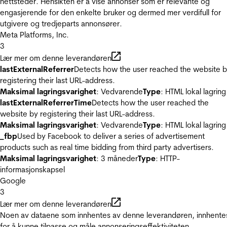
nettsteder. Hensikten er å vise annonser som er relevante og
engasjerende for den enkelte bruker og dermed mer verdifull for
utgivere og tredjeparts annonsører.
Meta Platforms, Inc.
3
Lær mer om denne leverandøren
lastExternalReferrer
Detects how the user reached the website 
registering their last URL-address.
Maksimal lagringsvarighet
: Vedvarende
Type
: HTML lokal lagring
lastExternalReferrerTime
Detects how the user reached the
website by registering their last URL-address.
Maksimal lagringsvarighet
: Vedvarende
Type
: HTML lokal lagring
_fbp
Used by Facebook to deliver a series of advertisement
products such as real time bidding from third party advertisers.
Maksimal lagringsvarighet
: 3 måneder
Type
: HTTP-
informasjonskapsel
Google
3
Lær mer om denne leverandøren
Noen av dataene som innhentes av denne leverandøren, innhente
for å kunne tilpasse og måle annonseringseffektiviteten.