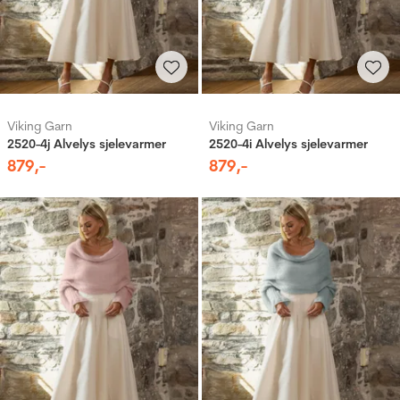
Viking Garn
Viking Garn
2520-4j Alvelys sjelevarmer
2520-4i Alvelys sjelevarmer
879
,-
879
,-