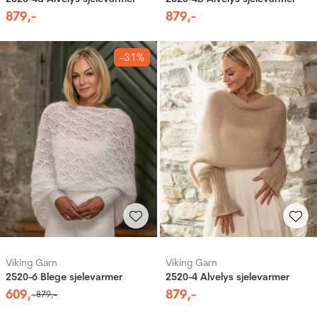
879
,-
879
,-
-31%
Viking Garn
Viking Garn
2520-6 Blege sjelevarmer
2520-4 Alvelys sjelevarmer
609
,-
879
,-
879
,-