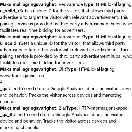
Maksimal lagringsvarighet
: Vedvarende
Type
: HTML lokal lagring
u_sclid_r
Sets a unique ID for the visitor, that allows third party
advertisers to target the visitor with relevant advertisement. This
pairing service is provided by third party advertisement hubs, whi
facilitates real-time bidding for advertisers.
Maksimal lagringsvarighet
: Vedvarende
Type
: HTML lokal lagring
u_scsid_r
Sets a unique ID for the visitor, that allows third party
advertisers to target the visitor with relevant advertisement. This
pairing service is provided by third party advertisement hubs, whi
facilitates real-time bidding for advertisers.
Maksimal lagringsvarighet
: Økt
Type
: HTML lokal lagring
www.track.garnius.no
4
_ga
Used to send data to Google Analytics about the visitor's devi
and behavior. Tracks the visitor across devices and marketing
channels.
Maksimal lagringsvarighet
: 2 år
Type
: HTTP-informasjonskapsel
_ga_#
Used to send data to Google Analytics about the visitor's
device and behavior. Tracks the visitor across devices and
marketing channels.