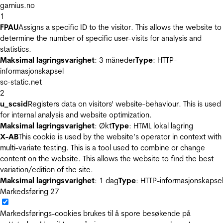
garnius.no
1
FPAU
Assigns a specific ID to the visitor. This allows the website to
determine the number of specific user-visits for analysis and
statistics.
Maksimal lagringsvarighet
: 3 måneder
Type
: HTTP-
informasjonskapsel
sc-static.net
2
u_scsid
Registers data on visitors' website-behaviour. This is used
for internal analysis and website optimization.
Maksimal lagringsvarighet
: Økt
Type
: HTML lokal lagring
X-AB
This cookie is used by the website’s operator in context with
multi-variate testing. This is a tool used to combine or change
content on the website. This allows the website to find the best
variation/edition of the site.
Maksimal lagringsvarighet
: 1 dag
Type
: HTTP-informasjonskapse
Markedsføring
27
Markedsførings-cookies brukes til å spore besøkende på