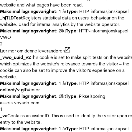
website and what pages have been read.
Maksimal lagringsvarighet
: 1 år
Type
: HTTP-informasjonskapsel
_hjTLDTest
Registers statistical data on users' behaviour on the
website. Used for internal analytics by the website operator.
Maksimal lagringsvarighet
: Økt
Type
: HTTP-informasjonskapsel
VWO
2
Lær mer om denne leverandøren
_vwo_uuid_v2
This cookie is set to make split-tests on the websit
which optimizes the website's relevance towards the visitor – the
cookie can also be set to improve the visitor's experience on a
website.
Maksimal lagringsvarighet
: 1 år
Type
: HTTP-informasjonskapsel
collect/v.gif
Venter
Maksimal lagringsvarighet
: Økt
Type
: Pikselsporing
assets.voyado.com
1
_va
Contains an visitor ID. This is used to identify the visitor upon r
entry to the website.
Maksimal lagringsvarighet
: 1 år
Type
: HTTP-informasjonskapsel