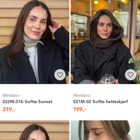
Mimilano
Mimilano
522M-01b Softie Sunset
521M-02 Softie hetteskjerf
319
,-
199
,-