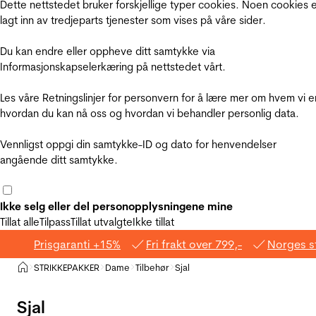
Dette nettstedet bruker forskjellige typer cookies. Noen cookies 
lagt inn av tredjeparts tjenester som vises på våre sider.
Du kan endre eller oppheve ditt samtykke via
Informasjonskapselerkæring på nettstedet vårt.
Les våre Retningslinjer for personvern for å lære mer om hvem vi e
hvordan du kan nå oss og hvordan vi behandler personlig data.
Vennligst oppgi din samtykke-ID og dato for henvendelser
angående ditt samtykke.
Ikke selg eller del personopplysningene mine
Tillat alle
Tilpass
Tillat utvalgte
Ikke tillat
Prisgaranti +15%
Fri frakt over 799,-
Norges s
Hjem
STRIKKEPAKKER
Dame
Tilbehør
Sjal
>
>
>
>
Sjal