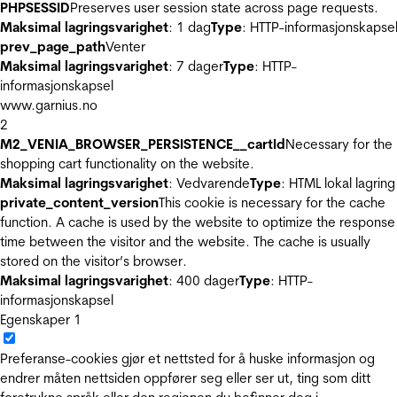
PHPSESSID
Preserves user session state across page requests.
Maksimal lagringsvarighet
: 1 dag
Type
: HTTP-informasjonskapse
prev_page_path
Venter
Maksimal lagringsvarighet
: 7 dager
Type
: HTTP-
informasjonskapsel
www.garnius.no
2
M2_VENIA_BROWSER_PERSISTENCE__cartId
Necessary for the
shopping cart functionality on the website.
Maksimal lagringsvarighet
: Vedvarende
Type
: HTML lokal lagring
private_content_version
This cookie is necessary for the cache
function. A cache is used by the website to optimize the response
time between the visitor and the website. The cache is usually
stored on the visitor’s browser.
Maksimal lagringsvarighet
: 400 dager
Type
: HTTP-
informasjonskapsel
Egenskaper
1
Preferanse-cookies gjør et nettsted for å huske informasjon og
endrer måten nettsiden oppfører seg eller ser ut, ting som ditt