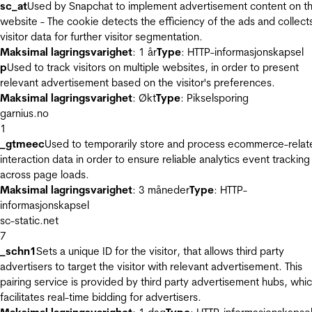
sc_at
Used by Snapchat to implement advertisement content on t
website - The cookie detects the efficiency of the ads and collect
visitor data for further visitor segmentation.
Maksimal lagringsvarighet
: 1 år
Type
: HTTP-informasjonskapsel
p
Used to track visitors on multiple websites, in order to present
relevant advertisement based on the visitor's preferences.
Maksimal lagringsvarighet
: Økt
Type
: Pikselsporing
garnius.no
1
_gtmeec
Used to temporarily store and process ecommerce-relat
interaction data in order to ensure reliable analytics event tracking
across page loads.
Maksimal lagringsvarighet
: 3 måneder
Type
: HTTP-
informasjonskapsel
sc-static.net
7
_schn1
Sets a unique ID for the visitor, that allows third party
advertisers to target the visitor with relevant advertisement. This
pairing service is provided by third party advertisement hubs, whi
facilitates real-time bidding for advertisers.