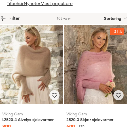
Tilbehør
Nyheter
Mest populære
Filter
Sortering
103 varer
Produkter
-31%
Viking Garn
Viking Garn
L2520-4 Alvelys sjelevarmer
2520-3 Skjær sjelevarmer
899
,-
609
,-
879
,-