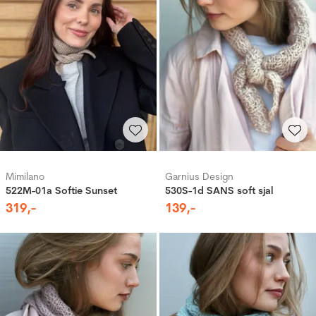
Mimilano
Garnius Design
522M-01a Softie Sunset
530S-1d SANS soft sjal
319
,-
139
,-