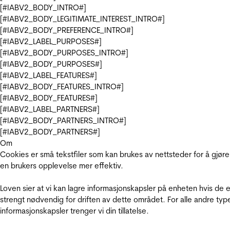
[#IABV2_BODY_INTRO#]
[#IABV2_BODY_LEGITIMATE_INTEREST_INTRO#]
[#IABV2_BODY_PREFERENCE_INTRO#]
[#IABV2_LABEL_PURPOSES#]
[#IABV2_BODY_PURPOSES_INTRO#]
[#IABV2_BODY_PURPOSES#]
[#IABV2_LABEL_FEATURES#]
[#IABV2_BODY_FEATURES_INTRO#]
[#IABV2_BODY_FEATURES#]
[#IABV2_LABEL_PARTNERS#]
[#IABV2_BODY_PARTNERS_INTRO#]
[#IABV2_BODY_PARTNERS#]
Om
Cookies er små tekstfiler som kan brukes av nettsteder for å gjøre
en brukers opplevelse mer effektiv.
Loven sier at vi kan lagre informasjonskapsler på enheten hvis de e
strengt nødvendig for driften av dette området. For alle andre typ
informasjonskapsler trenger vi din tillatelse.