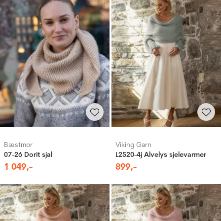
Bæstmor
Viking Garn
07-26 Dorit sjal
L2520-4j Alvelys sjelevarmer
1
049
,-
899
,-