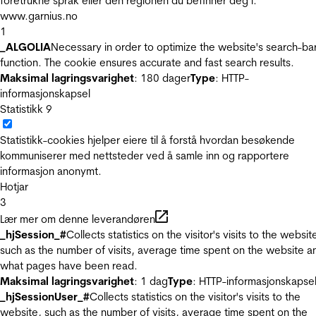
foretrukne språk eller den regionen du befinner deg i.
www.garnius.no
1
_ALGOLIA
Necessary in order to optimize the website's search-ba
function. The cookie ensures accurate and fast search results.
Maksimal lagringsvarighet
: 180 dager
Type
: HTTP-
informasjonskapsel
Statistikk
9
Statistikk-cookies hjelper eiere til å forstå hvordan besøkende
kommuniserer med nettsteder ved å samle inn og rapportere
informasjon anonymt.
Hotjar
3
Lær mer om denne leverandøren
_hjSession_#
Collects statistics on the visitor's visits to the websit
such as the number of visits, average time spent on the website a
what pages have been read.
Maksimal lagringsvarighet
: 1 dag
Type
: HTTP-informasjonskapse
_hjSessionUser_#
Collects statistics on the visitor's visits to the
website, such as the number of visits, average time spent on the