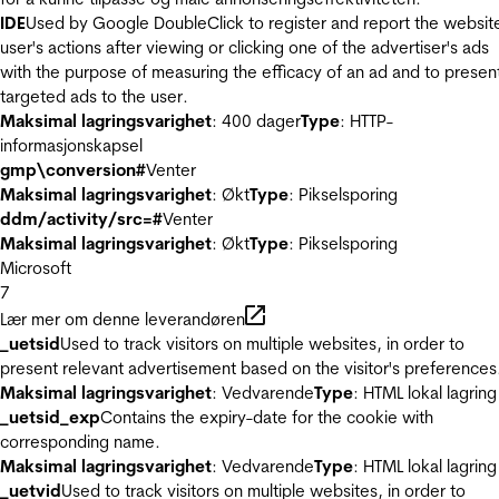
IDE
Used by Google DoubleClick to register and report the websit
user's actions after viewing or clicking one of the advertiser's ads
with the purpose of measuring the efficacy of an ad and to presen
targeted ads to the user.
Maksimal lagringsvarighet
: 400 dager
Type
: HTTP-
informasjonskapsel
gmp\conversion#
Venter
Maksimal lagringsvarighet
: Økt
Type
: Pikselsporing
ddm/activity/src=#
Venter
Maksimal lagringsvarighet
: Økt
Type
: Pikselsporing
Microsoft
7
Lær mer om denne leverandøren
_uetsid
Used to track visitors on multiple websites, in order to
present relevant advertisement based on the visitor's preferences
Maksimal lagringsvarighet
: Vedvarende
Type
: HTML lokal lagring
_uetsid_exp
Contains the expiry-date for the cookie with
corresponding name.
Maksimal lagringsvarighet
: Vedvarende
Type
: HTML lokal lagring
_uetvid
Used to track visitors on multiple websites, in order to