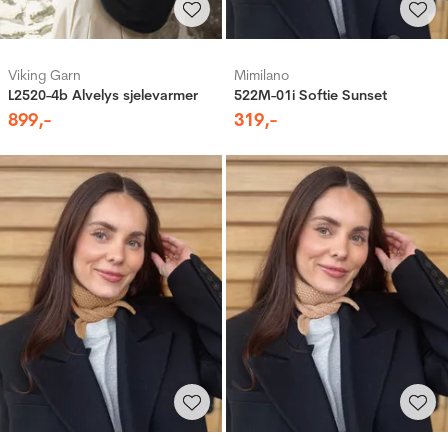
Viking Garn
Mimilano
L2520-4b Alvelys sjelevarmer
522M-01i Softie Sunset
899
,-
319
,-