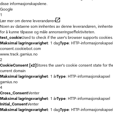
disse informasjonskapslene.
Google
1
Lær mer om denne leverandøren
Noen av dataene som innhentes av denne leverandøren, innhente
for å kunne tilpasse og måle annonseringseffektiviteten.
test_cookie
Used to check if the user's browser supports cookies
Maksimal lagringsvarighet
: 1 dag
Type
: HTTP-informasjonskapse
consent.cookiebot.com
www.track.garnius.no
2
CookieConsent [x2]
Stores the user's cookie consent state for th
current domain
Maksimal lagringsvarighet
: 1 år
Type
: HTTP-informasjonskapsel
garnius.no
4
Cross_Consent
Venter
Maksimal lagringsvarighet
: 1 år
Type
: HTTP-informasjonskapsel
Initial_Consent
Venter
Maksimal lagringsvarighet
: 1 dag
Type
: HTTP-informasjonskapse