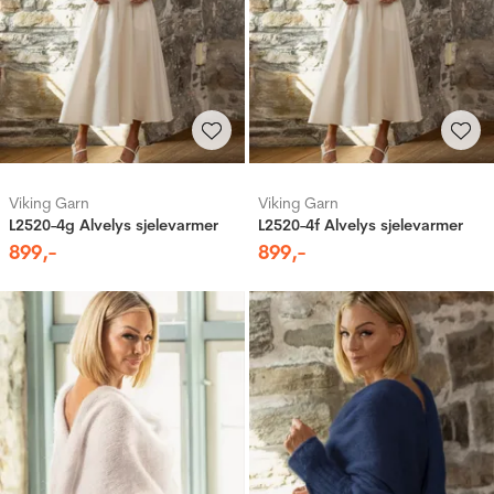
Viking Garn
Viking Garn
L2520-4g Alvelys sjelevarmer
L2520-4f Alvelys sjelevarmer
899
,-
899
,-