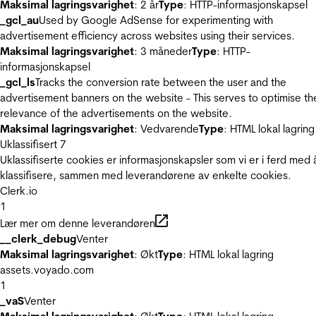
Maksimal lagringsvarighet
: 2 år
Type
: HTTP-informasjonskapsel
_gcl_au
Used by Google AdSense for experimenting with
advertisement efficiency across websites using their services.
Maksimal lagringsvarighet
: 3 måneder
Type
: HTTP-
informasjonskapsel
_gcl_ls
Tracks the conversion rate between the user and the
advertisement banners on the website - This serves to optimise th
relevance of the advertisements on the website.
Maksimal lagringsvarighet
: Vedvarende
Type
: HTML lokal lagring
Uklassifisert
7
Uklassifiserte cookies er informasjonskapsler som vi er i ferd med 
klassifisere, sammen med leverandørene av enkelte cookies.
Clerk.io
1
Lær mer om denne leverandøren
__clerk_debug
Venter
Maksimal lagringsvarighet
: Økt
Type
: HTML lokal lagring
assets.voyado.com
1
_vaS
Venter