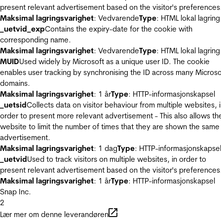
present relevant advertisement based on the visitor's preferences
Maksimal lagringsvarighet
: Vedvarende
Type
: HTML lokal lagring
_uetvid_exp
Contains the expiry-date for the cookie with
corresponding name.
Maksimal lagringsvarighet
: Vedvarende
Type
: HTML lokal lagring
MUID
Used widely by Microsoft as a unique user ID. The cookie
enables user tracking by synchronising the ID across many Microso
domains.
Maksimal lagringsvarighet
: 1 år
Type
: HTTP-informasjonskapsel
_uetsid
Collects data on visitor behaviour from multiple websites, 
order to present more relevant advertisement - This also allows th
website to limit the number of times that they are shown the same
advertisement.
Maksimal lagringsvarighet
: 1 dag
Type
: HTTP-informasjonskapse
_uetvid
Used to track visitors on multiple websites, in order to
present relevant advertisement based on the visitor's preferences
Maksimal lagringsvarighet
: 1 år
Type
: HTTP-informasjonskapsel
Snap Inc.
2
Lær mer om denne leverandøren