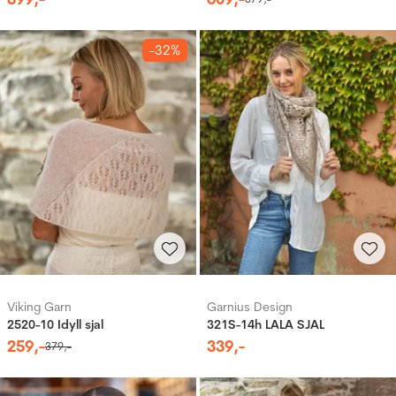
-32%
Viking Garn
Garnius Design
2520-10 Idyll sjal
321S-14h LALA SJAL
259
,-
339
,-
379
,-