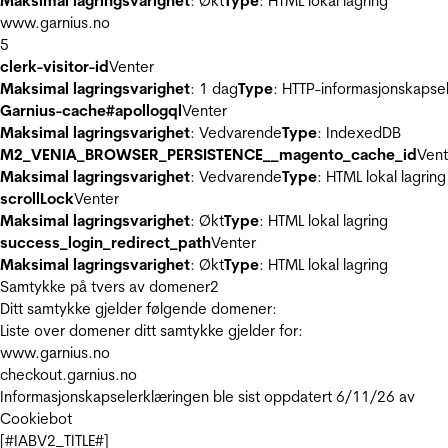
Maksimal lagringsvarighet
: Økt
Type
: HTML lokal lagring
www.garnius.no
5
clerk-visitor-id
Venter
Maksimal lagringsvarighet
: 1 dag
Type
: HTTP-informasjonskapse
Garnius-cache#apollogql
Venter
Maksimal lagringsvarighet
: Vedvarende
Type
: IndexedDB
M2_VENIA_BROWSER_PERSISTENCE__magento_cache_id
Vent
Maksimal lagringsvarighet
: Vedvarende
Type
: HTML lokal lagring
scrollLock
Venter
Maksimal lagringsvarighet
: Økt
Type
: HTML lokal lagring
success_login_redirect_path
Venter
Maksimal lagringsvarighet
: Økt
Type
: HTML lokal lagring
Samtykke på tvers av domener
2
Ditt samtykke gjelder følgende domener:
Liste over domener ditt samtykke gjelder for:
www.garnius.no
checkout.garnius.no
Informasjonskapselerklæringen ble sist oppdatert 6/11/26 av
Cookiebot
[#IABV2_TITLE#]