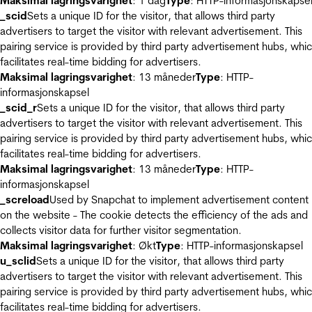
Maksimal lagringsvarighet
: 1 dag
Type
: HTTP-informasjonskapse
_scid
Sets a unique ID for the visitor, that allows third party
advertisers to target the visitor with relevant advertisement. This
pairing service is provided by third party advertisement hubs, whi
facilitates real-time bidding for advertisers.
Maksimal lagringsvarighet
: 13 måneder
Type
: HTTP-
informasjonskapsel
_scid_r
Sets a unique ID for the visitor, that allows third party
advertisers to target the visitor with relevant advertisement. This
pairing service is provided by third party advertisement hubs, whi
facilitates real-time bidding for advertisers.
Maksimal lagringsvarighet
: 13 måneder
Type
: HTTP-
informasjonskapsel
_screload
Used by Snapchat to implement advertisement content
on the website - The cookie detects the efficiency of the ads and
collects visitor data for further visitor segmentation.
Maksimal lagringsvarighet
: Økt
Type
: HTTP-informasjonskapsel
u_sclid
Sets a unique ID for the visitor, that allows third party
advertisers to target the visitor with relevant advertisement. This
pairing service is provided by third party advertisement hubs, whi
facilitates real-time bidding for advertisers.