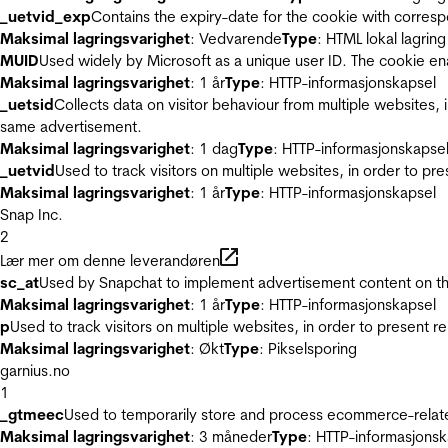
_uetvid_exp
Contains the expiry-date for the cookie with corres
Maksimal lagringsvarighet
: Vedvarende
Type
: HTML lokal lagring
MUID
Used widely by Microsoft as a unique user ID. The cookie en
Maksimal lagringsvarighet
: 1 år
Type
: HTTP-informasjonskapsel
_uetsid
Collects data on visitor behaviour from multiple websites, 
same advertisement.
Maksimal lagringsvarighet
: 1 dag
Type
: HTTP-informasjonskapse
_uetvid
Used to track visitors on multiple websites, in order to pr
Maksimal lagringsvarighet
: 1 år
Type
: HTTP-informasjonskapsel
Snap Inc.
2
Lær mer om denne leverandøren
sc_at
Used by Snapchat to implement advertisement content on the w
Maksimal lagringsvarighet
: 1 år
Type
: HTTP-informasjonskapsel
p
Used to track visitors on multiple websites, in order to present 
Maksimal lagringsvarighet
: Økt
Type
: Pikselsporing
garnius.no
1
_gtmeec
Used to temporarily store and process ecommerce-related 
Maksimal lagringsvarighet
: 3 måneder
Type
: HTTP-informasjonsk