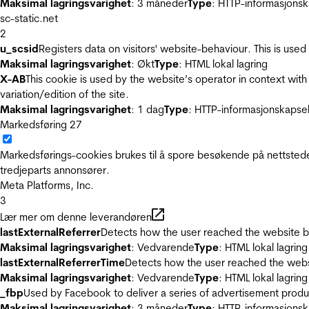
Maksimal lagringsvarighet
: 3 måneder
Type
: HTTP-informasjonsk
sc-static.net
2
u_scsid
Registers data on visitors' website-behaviour. This is used 
Maksimal lagringsvarighet
: Økt
Type
: HTML lokal lagring
X-AB
This cookie is used by the website’s operator in context with 
variation/edition of the site.
Maksimal lagringsvarighet
: 1 dag
Type
: HTTP-informasjonskapse
Markedsføring
27
Markedsførings-cookies brukes til å spore besøkende på nettstede
tredjeparts annonsører.
Meta Platforms, Inc.
3
Lær mer om denne leverandøren
lastExternalReferrer
Detects how the user reached the website by 
Maksimal lagringsvarighet
: Vedvarende
Type
: HTML lokal lagring
lastExternalReferrerTime
Detects how the user reached the websi
Maksimal lagringsvarighet
: Vedvarende
Type
: HTML lokal lagring
_fbp
Used by Facebook to deliver a series of advertisement product
Maksimal lagringsvarighet
: 3 måneder
Type
: HTTP-informasjonsk