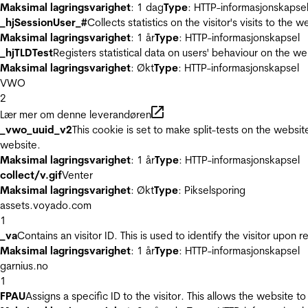
Maksimal lagringsvarighet
: 1 dag
Type
: HTTP-informasjonskapse
_hjSessionUser_#
Collects statistics on the visitor's visits to t
Maksimal lagringsvarighet
: 1 år
Type
: HTTP-informasjonskapsel
_hjTLDTest
Registers statistical data on users' behaviour on the we
Maksimal lagringsvarighet
: Økt
Type
: HTTP-informasjonskapsel
VWO
2
Lær mer om denne leverandøren
_vwo_uuid_v2
This cookie is set to make split-tests on the websi
website.
Maksimal lagringsvarighet
: 1 år
Type
: HTTP-informasjonskapsel
collect/v.gif
Venter
Maksimal lagringsvarighet
: Økt
Type
: Pikselsporing
assets.voyado.com
1
_va
Contains an visitor ID. This is used to identify the visitor upon 
Maksimal lagringsvarighet
: 1 år
Type
: HTTP-informasjonskapsel
garnius.no
1
FPAU
Assigns a specific ID to the visitor. This allows the website to