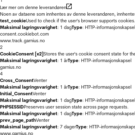
1
Lær mer om denne leverandøren
Noen av dataene som innhentes av denne leverandøren, innhentes 
test_cookie
Used to check if the user's browser supports cookies
Maksimal lagringsvarighet
: 1 dag
Type
: HTTP-informasjonskapse
consent.cookiebot.com
www.track.garnius.no
2
CookieConsent [x2]
Stores the user's cookie consent state for t
Maksimal lagringsvarighet
: 1 år
Type
: HTTP-informasjonskapsel
garnius.no
4
Cross_Consent
Venter
Maksimal lagringsvarighet
: 1 år
Type
: HTTP-informasjonskapsel
Initial_Consent
Venter
Maksimal lagringsvarighet
: 1 dag
Type
: HTTP-informasjonskapse
PHPSESSID
Preserves user session state across page requests.
Maksimal lagringsvarighet
: 1 dag
Type
: HTTP-informasjonskapse
prev_page_path
Venter
Maksimal lagringsvarighet
: 7 dager
Type
: HTTP-informasjonskap
www.garnius.no