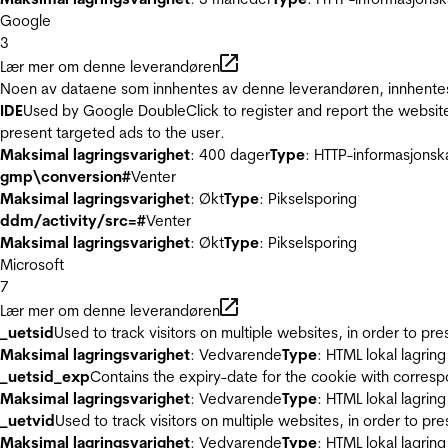
Google
3
Lær mer om denne leverandøren
Noen av dataene som innhentes av denne leverandøren, innhentes 
IDE
Used by Google DoubleClick to register and report the website u
present targeted ads to the user.
Maksimal lagringsvarighet
: 400 dager
Type
: HTTP-informasjonsk
gmp\conversion#
Venter
Maksimal lagringsvarighet
: Økt
Type
: Pikselsporing
ddm/activity/src=#
Venter
Maksimal lagringsvarighet
: Økt
Type
: Pikselsporing
Microsoft
7
Lær mer om denne leverandøren
_uetsid
Used to track visitors on multiple websites, in order to pr
Maksimal lagringsvarighet
: Vedvarende
Type
: HTML lokal lagring
_uetsid_exp
Contains the expiry-date for the cookie with corres
Maksimal lagringsvarighet
: Vedvarende
Type
: HTML lokal lagring
_uetvid
Used to track visitors on multiple websites, in order to pr
Maksimal lagringsvarighet
: Vedvarende
Type
: HTML lokal lagring