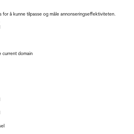
for å kunne tilpasse og måle annonseringseffektiviteten.
.
l
he current domain
l
l
sel