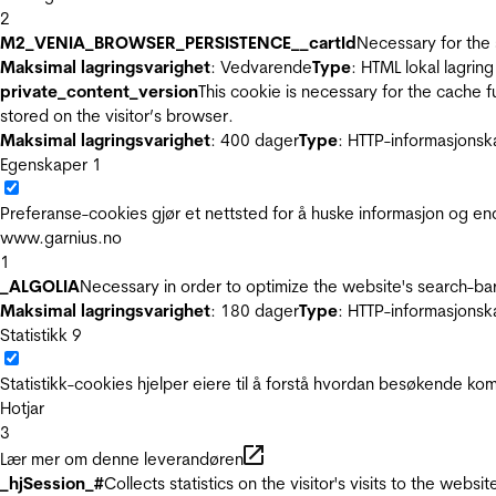
2
M2_VENIA_BROWSER_PERSISTENCE__cartId
Necessary for the 
Maksimal lagringsvarighet
: Vedvarende
Type
: HTML lokal lagring
private_content_version
This cookie is necessary for the cache 
stored on the visitor’s browser.
Maksimal lagringsvarighet
: 400 dager
Type
: HTTP-informasjonsk
Egenskaper
1
Preferanse-cookies gjør et nettsted for å huske informasjon og end
www.garnius.no
1
_ALGOLIA
Necessary in order to optimize the website's search-bar
Maksimal lagringsvarighet
: 180 dager
Type
: HTTP-informasjonsk
Statistikk
9
Statistikk-cookies hjelper eiere til å forstå hvordan besøkende 
Hotjar
3
Lær mer om denne leverandøren
_hjSession_#
Collects statistics on the visitor's visits to the we