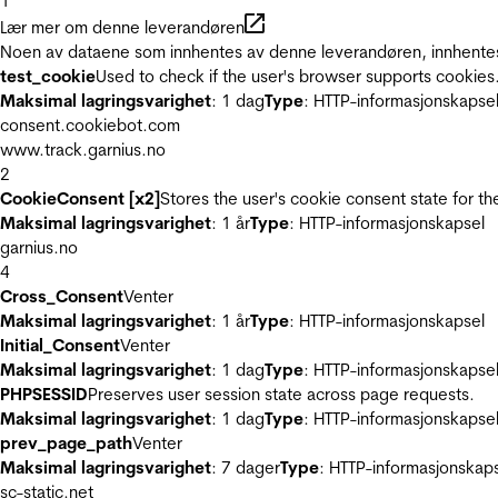
1
Lær mer om denne leverandøren
Noen av dataene som innhentes av denne leverandøren, innhentes 
test_cookie
Used to check if the user's browser supports cookies
Maksimal lagringsvarighet
: 1 dag
Type
: HTTP-informasjonskapse
consent.cookiebot.com
www.track.garnius.no
2
CookieConsent [x2]
Stores the user's cookie consent state for t
Maksimal lagringsvarighet
: 1 år
Type
: HTTP-informasjonskapsel
garnius.no
4
Cross_Consent
Venter
Maksimal lagringsvarighet
: 1 år
Type
: HTTP-informasjonskapsel
Initial_Consent
Venter
Maksimal lagringsvarighet
: 1 dag
Type
: HTTP-informasjonskapse
PHPSESSID
Preserves user session state across page requests.
Maksimal lagringsvarighet
: 1 dag
Type
: HTTP-informasjonskapse
prev_page_path
Venter
Maksimal lagringsvarighet
: 7 dager
Type
: HTTP-informasjonskap
sc-static.net