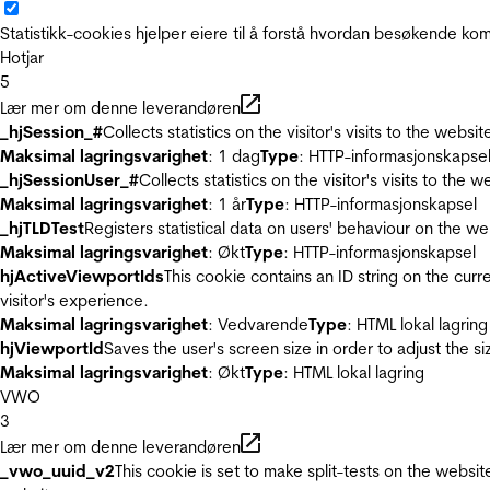
Statistikk-cookies hjelper eiere til å forstå hvordan besøkende 
Hotjar
5
Lær mer om denne leverandøren
_hjSession_#
Collects statistics on the visitor's visits to the we
Maksimal lagringsvarighet
: 1 dag
Type
: HTTP-informasjonskapse
_hjSessionUser_#
Collects statistics on the visitor's visits to t
Maksimal lagringsvarighet
: 1 år
Type
: HTTP-informasjonskapsel
_hjTLDTest
Registers statistical data on users' behaviour on the we
Maksimal lagringsvarighet
: Økt
Type
: HTTP-informasjonskapsel
hjActiveViewportIds
This cookie contains an ID string on the curr
visitor's experience.
Maksimal lagringsvarighet
: Vedvarende
Type
: HTML lokal lagring
hjViewportId
Saves the user's screen size in order to adjust the s
Maksimal lagringsvarighet
: Økt
Type
: HTML lokal lagring
VWO
3
Lær mer om denne leverandøren
_vwo_uuid_v2
This cookie is set to make split-tests on the websi