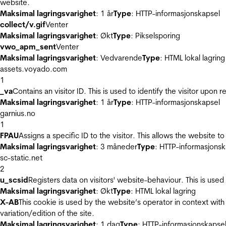
website.
Maksimal lagringsvarighet
: 1 år
Type
: HTTP-informasjonskapsel
collect/v.gif
Venter
Maksimal lagringsvarighet
: Økt
Type
: Pikselsporing
vwo_apm_sent
Venter
Maksimal lagringsvarighet
: Vedvarende
Type
: HTML lokal lagring
assets.voyado.com
1
_va
Contains an visitor ID. This is used to identify the visitor upon 
Maksimal lagringsvarighet
: 1 år
Type
: HTTP-informasjonskapsel
garnius.no
1
FPAU
Assigns a specific ID to the visitor. This allows the website to
Maksimal lagringsvarighet
: 3 måneder
Type
: HTTP-informasjonsk
sc-static.net
2
u_scsid
Registers data on visitors' website-behaviour. This is used 
Maksimal lagringsvarighet
: Økt
Type
: HTML lokal lagring
X-AB
This cookie is used by the website’s operator in context with 
variation/edition of the site.
Maksimal lagringsvarighet
: 1 dag
Type
: HTTP-informasjonskapse