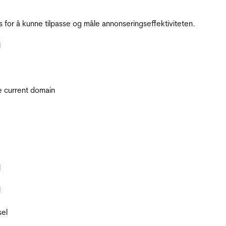
for å kunne tilpasse og måle annonseringseffektiviteten.
.
l
he current domain
l
l
sel