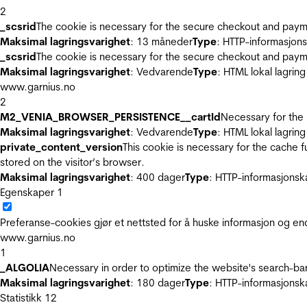
2
_scsrid
The cookie is necessary for the secure checkout and payme
Maksimal lagringsvarighet
: 13 måneder
Type
: HTTP-informasjon
_scsrid
The cookie is necessary for the secure checkout and payme
Maksimal lagringsvarighet
: Vedvarende
Type
: HTML lokal lagring
www.garnius.no
2
M2_VENIA_BROWSER_PERSISTENCE__cartId
Necessary for the 
Maksimal lagringsvarighet
: Vedvarende
Type
: HTML lokal lagring
private_content_version
This cookie is necessary for the cache 
stored on the visitor’s browser.
Maksimal lagringsvarighet
: 400 dager
Type
: HTTP-informasjonsk
Egenskaper
1
Preferanse-cookies gjør et nettsted for å huske informasjon og end
www.garnius.no
1
_ALGOLIA
Necessary in order to optimize the website's search-bar
Maksimal lagringsvarighet
: 180 dager
Type
: HTTP-informasjonsk
Statistikk
12