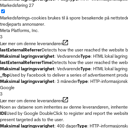
Markedsføring
27
Markedsførings-cookies brukes til å spore besøkende på nettstede
tredjeparts annonsører.
Meta Platforms, Inc.
3
Lær mer om denne leverandøren
lastExternalReferrer
Detects how the user reached the website by 
Maksimal lagringsvarighet
: Vedvarende
Type
: HTML lokal lagring
lastExternalReferrerTime
Detects how the user reached the websi
Maksimal lagringsvarighet
: Vedvarende
Type
: HTML lokal lagring
_fbp
Used by Facebook to deliver a series of advertisement product
Maksimal lagringsvarighet
: 3 måneder
Type
: HTTP-informasjonsk
Google
3
Lær mer om denne leverandøren
Noen av dataene som innhentes av denne leverandøren, innhentes 
IDE
Used by Google DoubleClick to register and report the website u
present targeted ads to the user.
Maksimal lagringsvarighet
: 400 dager
Type
: HTTP-informasjonsk