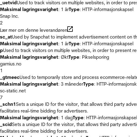
_uetvid
Used to track visitors on multiple websites, in order to pr
Maksimal lagringsvarighet
: 1 år
Type
: HTTP-informasjonskapsel
Snap Inc.
2
Lær mer om denne leverandøren
sc_at
Used by Snapchat to implement advertisement content on the w
Maksimal lagringsvarighet
: 1 år
Type
: HTTP-informasjonskapsel
p
Used to track visitors on multiple websites, in order to present 
Maksimal lagringsvarighet
: Økt
Type
: Pikselsporing
garnius.no
1
_gtmeec
Used to temporarily store and process ecommerce-related 
Maksimal lagringsvarighet
: 3 måneder
Type
: HTTP-informasjonsk
sc-static.net
7
_schn1
Sets a unique ID for the visitor, that allows third party adv
facilitates real-time bidding for advertisers.
Maksimal lagringsvarighet
: 1 dag
Type
: HTTP-informasjonskapse
_scid
Sets a unique ID for the visitor, that allows third party adver
facilitates real-time bidding for advertisers.