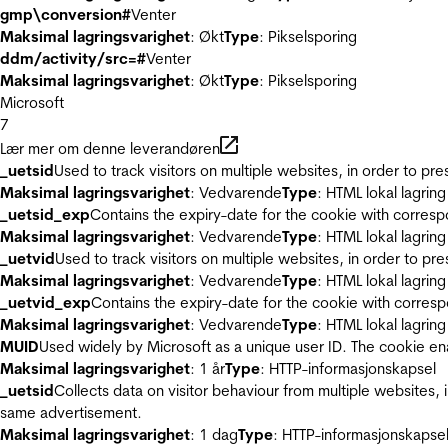
gmp\conversion#
Venter
Maksimal lagringsvarighet
: Økt
Type
: Pikselsporing
ddm/activity/src=#
Venter
Maksimal lagringsvarighet
: Økt
Type
: Pikselsporing
Microsoft
7
Lær mer om denne leverandøren
_uetsid
Used to track visitors on multiple websites, in order to pr
Maksimal lagringsvarighet
: Vedvarende
Type
: HTML lokal lagring
_uetsid_exp
Contains the expiry-date for the cookie with corres
Maksimal lagringsvarighet
: Vedvarende
Type
: HTML lokal lagring
_uetvid
Used to track visitors on multiple websites, in order to pr
Maksimal lagringsvarighet
: Vedvarende
Type
: HTML lokal lagring
_uetvid_exp
Contains the expiry-date for the cookie with corres
Maksimal lagringsvarighet
: Vedvarende
Type
: HTML lokal lagring
MUID
Used widely by Microsoft as a unique user ID. The cookie en
Maksimal lagringsvarighet
: 1 år
Type
: HTTP-informasjonskapsel
_uetsid
Collects data on visitor behaviour from multiple websites, 
same advertisement.
Maksimal lagringsvarighet
: 1 dag
Type
: HTTP-informasjonskapse