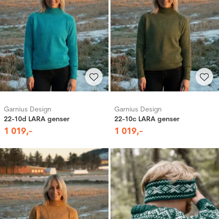
Garnius Design
Garnius Design
22-10d LARA genser
22-10c LARA genser
1
019
,-
1
019
,-