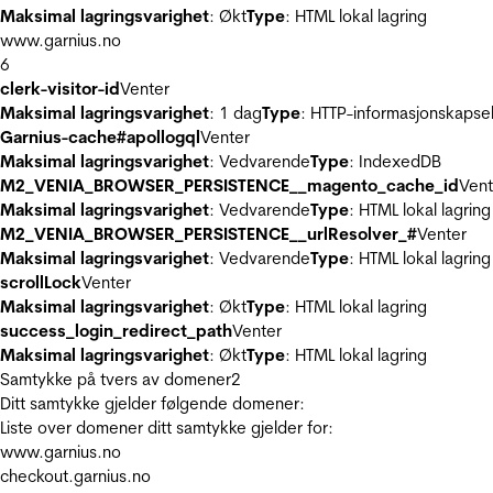
Maksimal lagringsvarighet
: Økt
Type
: HTML lokal lagring
www.garnius.no
6
clerk-visitor-id
Venter
Maksimal lagringsvarighet
: 1 dag
Type
: HTTP-informasjonskapse
Garnius-cache#apollogql
Venter
Maksimal lagringsvarighet
: Vedvarende
Type
: IndexedDB
M2_VENIA_BROWSER_PERSISTENCE__magento_cache_id
Vent
Maksimal lagringsvarighet
: Vedvarende
Type
: HTML lokal lagring
M2_VENIA_BROWSER_PERSISTENCE__urlResolver_#
Venter
Maksimal lagringsvarighet
: Vedvarende
Type
: HTML lokal lagring
scrollLock
Venter
Maksimal lagringsvarighet
: Økt
Type
: HTML lokal lagring
success_login_redirect_path
Venter
Maksimal lagringsvarighet
: Økt
Type
: HTML lokal lagring
Samtykke på tvers av domener
2
Ditt samtykke gjelder følgende domener:
Liste over domener ditt samtykke gjelder for:
www.garnius.no
checkout.garnius.no