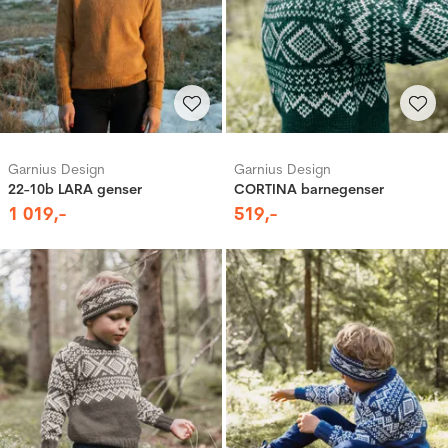
Garnius Design
Garnius Design
22-10b LARA genser
CORTINA barnegenser
1
019
,-
519
,-