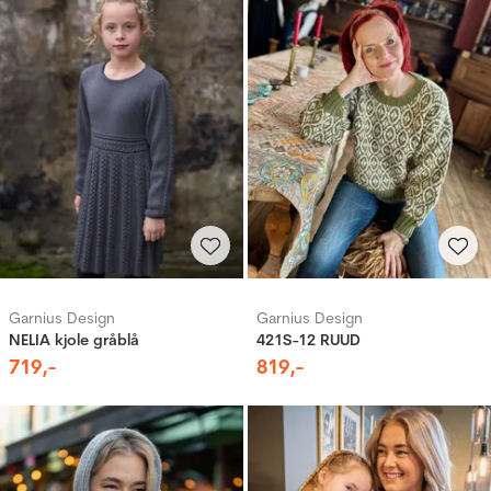
Garnius Design
Garnius Design
NELIA kjole gråblå
421S-12 RUUD
719
,-
819
,-