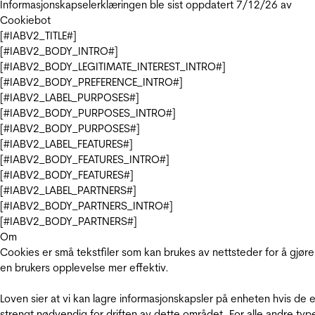
Informasjonskapselerklæringen ble sist oppdatert 7/12/26 av
Cookiebot
[#IABV2_TITLE#]
[#IABV2_BODY_INTRO#]
[#IABV2_BODY_LEGITIMATE_INTEREST_INTRO#]
[#IABV2_BODY_PREFERENCE_INTRO#]
[#IABV2_LABEL_PURPOSES#]
[#IABV2_BODY_PURPOSES_INTRO#]
[#IABV2_BODY_PURPOSES#]
[#IABV2_LABEL_FEATURES#]
[#IABV2_BODY_FEATURES_INTRO#]
[#IABV2_BODY_FEATURES#]
[#IABV2_LABEL_PARTNERS#]
[#IABV2_BODY_PARTNERS_INTRO#]
[#IABV2_BODY_PARTNERS#]
Om
Cookies er små tekstfiler som kan brukes av nettsteder for å gjøre
en brukers opplevelse mer effektiv.
Loven sier at vi kan lagre informasjonskapsler på enheten hvis de e
strengt nødvendig for driften av dette området. For alle andre typ