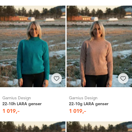
Garnius Design
Garnius Design
22-10h LARA genser
22-10g LARA genser
1
019
,-
1
019
,-