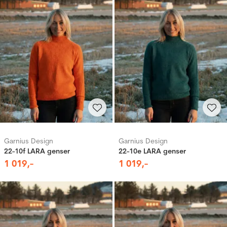
Garnius Design
Garnius Design
22-10f LARA genser
22-10e LARA genser
1
019
,-
1
019
,-