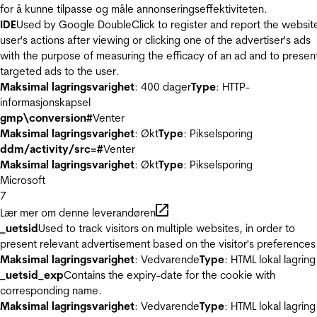
for å kunne tilpasse og måle annonseringseffektiviteten.
IDE
Used by Google DoubleClick to register and report the websit
user's actions after viewing or clicking one of the advertiser's ads
with the purpose of measuring the efficacy of an ad and to presen
targeted ads to the user.
Maksimal lagringsvarighet
: 400 dager
Type
: HTTP-
informasjonskapsel
gmp\conversion#
Venter
Maksimal lagringsvarighet
: Økt
Type
: Pikselsporing
ddm/activity/src=#
Venter
Maksimal lagringsvarighet
: Økt
Type
: Pikselsporing
Microsoft
7
Lær mer om denne leverandøren
_uetsid
Used to track visitors on multiple websites, in order to
present relevant advertisement based on the visitor's preferences
Maksimal lagringsvarighet
: Vedvarende
Type
: HTML lokal lagring
_uetsid_exp
Contains the expiry-date for the cookie with
corresponding name.
Maksimal lagringsvarighet
: Vedvarende
Type
: HTML lokal lagring