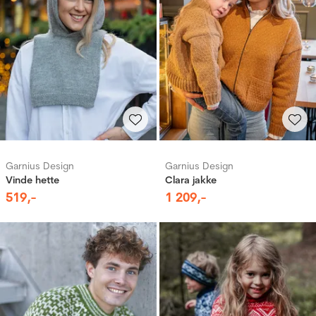
Garnius Design
Garnius Design
Vinde hette
Clara jakke
519
,-
1
209
,-