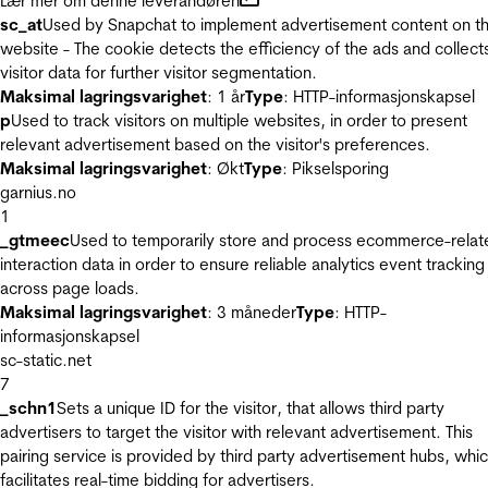
Lær mer om denne leverandøren
sc_at
Used by Snapchat to implement advertisement content on t
website - The cookie detects the efficiency of the ads and collect
visitor data for further visitor segmentation.
Maksimal lagringsvarighet
: 1 år
Type
: HTTP-informasjonskapsel
p
Used to track visitors on multiple websites, in order to present
relevant advertisement based on the visitor's preferences.
Maksimal lagringsvarighet
: Økt
Type
: Pikselsporing
garnius.no
1
_gtmeec
Used to temporarily store and process ecommerce-relat
interaction data in order to ensure reliable analytics event tracking
across page loads.
Maksimal lagringsvarighet
: 3 måneder
Type
: HTTP-
informasjonskapsel
sc-static.net
7
_schn1
Sets a unique ID for the visitor, that allows third party
advertisers to target the visitor with relevant advertisement. This
pairing service is provided by third party advertisement hubs, whi
facilitates real-time bidding for advertisers.