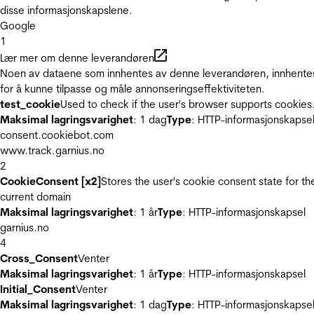
disse informasjonskapslene.
Google
1
Lær mer om denne leverandøren
Noen av dataene som innhentes av denne leverandøren, innhente
for å kunne tilpasse og måle annonseringseffektiviteten.
test_cookie
Used to check if the user's browser supports cookies
Maksimal lagringsvarighet
: 1 dag
Type
: HTTP-informasjonskapse
consent.cookiebot.com
www.track.garnius.no
2
CookieConsent [x2]
Stores the user's cookie consent state for th
current domain
Maksimal lagringsvarighet
: 1 år
Type
: HTTP-informasjonskapsel
garnius.no
4
Cross_Consent
Venter
Maksimal lagringsvarighet
: 1 år
Type
: HTTP-informasjonskapsel
Initial_Consent
Venter
Maksimal lagringsvarighet
: 1 dag
Type
: HTTP-informasjonskapse