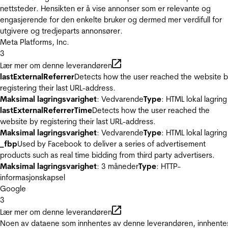
nettsteder. Hensikten er å vise annonser som er relevante og
engasjerende for den enkelte bruker og dermed mer verdifull for
utgivere og tredjeparts annonsører.
Meta Platforms, Inc.
3
Lær mer om denne leverandøren
lastExternalReferrer
Detects how the user reached the website 
registering their last URL-address.
Maksimal lagringsvarighet
: Vedvarende
Type
: HTML lokal lagring
lastExternalReferrerTime
Detects how the user reached the
website by registering their last URL-address.
Maksimal lagringsvarighet
: Vedvarende
Type
: HTML lokal lagring
_fbp
Used by Facebook to deliver a series of advertisement
products such as real time bidding from third party advertisers.
Maksimal lagringsvarighet
: 3 måneder
Type
: HTTP-
informasjonskapsel
Google
3
Lær mer om denne leverandøren
Noen av dataene som innhentes av denne leverandøren, innhente