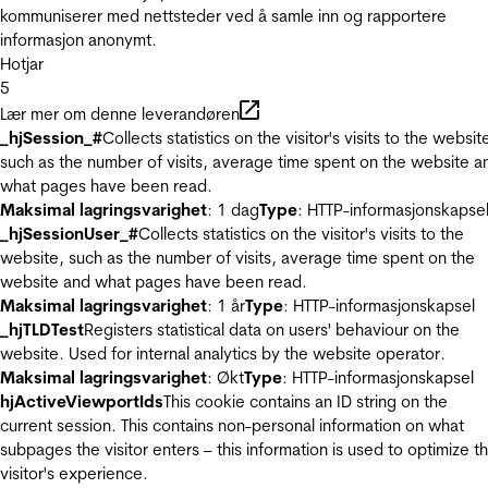
kommuniserer med nettsteder ved å samle inn og rapportere
informasjon anonymt.
Hotjar
5
Lær mer om denne leverandøren
_hjSession_#
Collects statistics on the visitor's visits to the websit
such as the number of visits, average time spent on the website a
what pages have been read.
Maksimal lagringsvarighet
: 1 dag
Type
: HTTP-informasjonskapse
_hjSessionUser_#
Collects statistics on the visitor's visits to the
website, such as the number of visits, average time spent on the
website and what pages have been read.
Maksimal lagringsvarighet
: 1 år
Type
: HTTP-informasjonskapsel
_hjTLDTest
Registers statistical data on users' behaviour on the
website. Used for internal analytics by the website operator.
Maksimal lagringsvarighet
: Økt
Type
: HTTP-informasjonskapsel
hjActiveViewportIds
This cookie contains an ID string on the
current session. This contains non-personal information on what
subpages the visitor enters – this information is used to optimize t
visitor's experience.