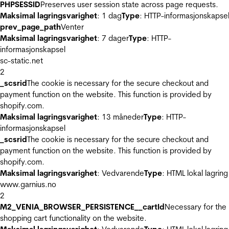
PHPSESSID
Preserves user session state across page requests.
Maksimal lagringsvarighet
: 1 dag
Type
: HTTP-informasjonskapse
prev_page_path
Venter
Maksimal lagringsvarighet
: 7 dager
Type
: HTTP-
informasjonskapsel
sc-static.net
2
_scsrid
The cookie is necessary for the secure checkout and
payment function on the website. This function is provided by
shopify.com.
Maksimal lagringsvarighet
: 13 måneder
Type
: HTTP-
informasjonskapsel
_scsrid
The cookie is necessary for the secure checkout and
payment function on the website. This function is provided by
shopify.com.
Maksimal lagringsvarighet
: Vedvarende
Type
: HTML lokal lagring
www.garnius.no
2
M2_VENIA_BROWSER_PERSISTENCE__cartId
Necessary for the
shopping cart functionality on the website.