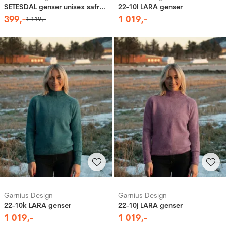
SETESDAL genser unisex safrangul
22-10l LARA genser
399
,-
1
019
,-
1
119
,-
Garnius Design
Garnius Design
22-10k LARA genser
22-10j LARA genser
1
019
,-
1
019
,-