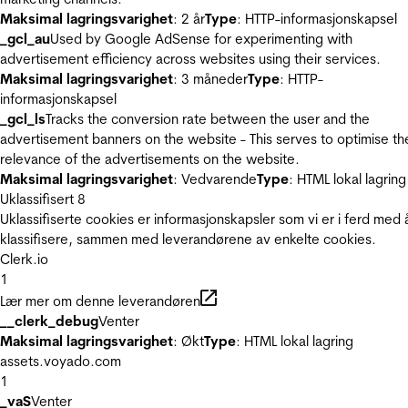
Maksimal lagringsvarighet
: 2 år
Type
: HTTP-informasjonskapsel
_gcl_au
Used by Google AdSense for experimenting with
advertisement efficiency across websites using their services.
Maksimal lagringsvarighet
: 3 måneder
Type
: HTTP-
informasjonskapsel
_gcl_ls
Tracks the conversion rate between the user and the
advertisement banners on the website - This serves to optimise th
relevance of the advertisements on the website.
Maksimal lagringsvarighet
: Vedvarende
Type
: HTML lokal lagring
Uklassifisert
8
Uklassifiserte cookies er informasjonskapsler som vi er i ferd med 
klassifisere, sammen med leverandørene av enkelte cookies.
Clerk.io
1
Lær mer om denne leverandøren
__clerk_debug
Venter
Maksimal lagringsvarighet
: Økt
Type
: HTML lokal lagring
assets.voyado.com
1
_vaS
Venter