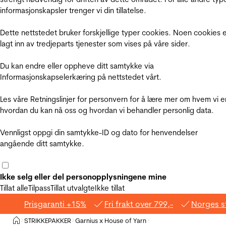
informasjonskapsler trenger vi din tillatelse.
Dette nettstedet bruker forskjellige typer cookies. Noen cookies 
lagt inn av tredjeparts tjenester som vises på våre sider.
Du kan endre eller oppheve ditt samtykke via
Informasjonskapselerkæring på nettstedet vårt.
Les våre Retningslinjer for personvern for å lære mer om hvem vi e
hvordan du kan nå oss og hvordan vi behandler personlig data.
Vennligst oppgi din samtykke-ID og dato for henvendelser
angående ditt samtykke.
Ikke selg eller del personopplysningene mine
Tillat alle
Tilpass
Tillat utvalgte
Ikke tillat
Prisgaranti +15%
Fri frakt over 799,-
Norges s
Hjem
STRIKKEPAKKER
Garnius x House of Yarn
>
>
>