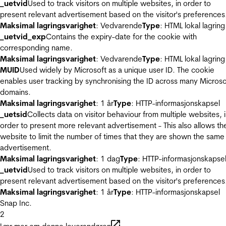
_uetvid
Used to track visitors on multiple websites, in order to
present relevant advertisement based on the visitor's preferences
Maksimal lagringsvarighet
: Vedvarende
Type
: HTML lokal lagring
_uetvid_exp
Contains the expiry-date for the cookie with
corresponding name.
Maksimal lagringsvarighet
: Vedvarende
Type
: HTML lokal lagring
MUID
Used widely by Microsoft as a unique user ID. The cookie
enables user tracking by synchronising the ID across many Microso
domains.
Maksimal lagringsvarighet
: 1 år
Type
: HTTP-informasjonskapsel
_uetsid
Collects data on visitor behaviour from multiple websites, 
order to present more relevant advertisement - This also allows th
website to limit the number of times that they are shown the same
advertisement.
Maksimal lagringsvarighet
: 1 dag
Type
: HTTP-informasjonskapse
_uetvid
Used to track visitors on multiple websites, in order to
present relevant advertisement based on the visitor's preferences
Maksimal lagringsvarighet
: 1 år
Type
: HTTP-informasjonskapsel
Snap Inc.
2