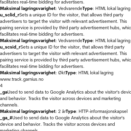
facilitates real-time bidding for advertisers.
Maksimal lagringsvarighet
: Vedvarende
Type
: HTML lokal lagring
u_sclid_r
Sets a unique ID for the visitor, that allows third party
advertisers to target the visitor with relevant advertisement. This
pairing service is provided by third party advertisement hubs, whi
facilitates real-time bidding for advertisers.
Maksimal lagringsvarighet
: Vedvarende
Type
: HTML lokal lagring
u_scsid_r
Sets a unique ID for the visitor, that allows third party
advertisers to target the visitor with relevant advertisement. This
pairing service is provided by third party advertisement hubs, whi
facilitates real-time bidding for advertisers.
Maksimal lagringsvarighet
: Økt
Type
: HTML lokal lagring
www.track.garnius.no
4
_ga
Used to send data to Google Analytics about the visitor's devi
and behavior. Tracks the visitor across devices and marketing
channels.
Maksimal lagringsvarighet
: 2 år
Type
: HTTP-informasjonskapsel
_ga_#
Used to send data to Google Analytics about the visitor's
device and behavior. Tracks the visitor across devices and
marketing channels.