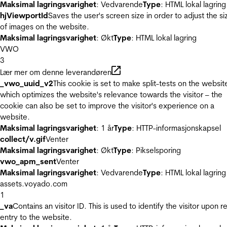
Maksimal lagringsvarighet
: Vedvarende
Type
: HTML lokal lagring
hjViewportId
Saves the user's screen size in order to adjust the si
of images on the website.
Maksimal lagringsvarighet
: Økt
Type
: HTML lokal lagring
VWO
3
Lær mer om denne leverandøren
_vwo_uuid_v2
This cookie is set to make split-tests on the websit
which optimizes the website's relevance towards the visitor – the
cookie can also be set to improve the visitor's experience on a
website.
Maksimal lagringsvarighet
: 1 år
Type
: HTTP-informasjonskapsel
collect/v.gif
Venter
Maksimal lagringsvarighet
: Økt
Type
: Pikselsporing
vwo_apm_sent
Venter
Maksimal lagringsvarighet
: Vedvarende
Type
: HTML lokal lagring
assets.voyado.com
1
_va
Contains an visitor ID. This is used to identify the visitor upon r
entry to the website.