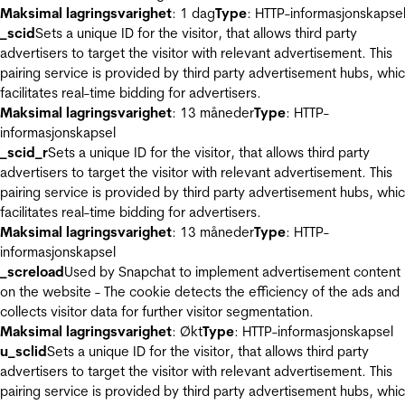
Maksimal lagringsvarighet
: 1 dag
Type
: HTTP-informasjonskapse
_scid
Sets a unique ID for the visitor, that allows third party
advertisers to target the visitor with relevant advertisement. This
pairing service is provided by third party advertisement hubs, whi
facilitates real-time bidding for advertisers.
Maksimal lagringsvarighet
: 13 måneder
Type
: HTTP-
informasjonskapsel
_scid_r
Sets a unique ID for the visitor, that allows third party
advertisers to target the visitor with relevant advertisement. This
pairing service is provided by third party advertisement hubs, whi
facilitates real-time bidding for advertisers.
Maksimal lagringsvarighet
: 13 måneder
Type
: HTTP-
informasjonskapsel
_screload
Used by Snapchat to implement advertisement content
on the website - The cookie detects the efficiency of the ads and
collects visitor data for further visitor segmentation.
Maksimal lagringsvarighet
: Økt
Type
: HTTP-informasjonskapsel
u_sclid
Sets a unique ID for the visitor, that allows third party
advertisers to target the visitor with relevant advertisement. This
pairing service is provided by third party advertisement hubs, whi