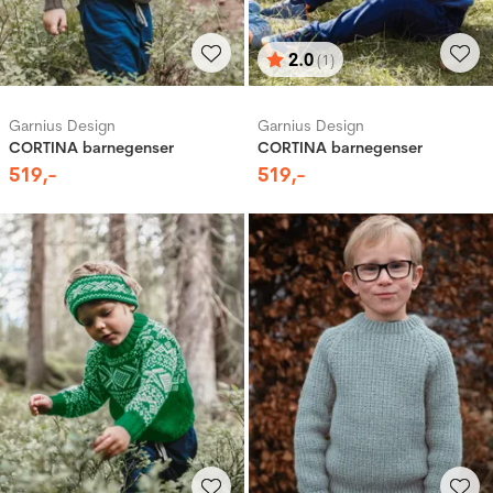
2.0
(1)
Karakter:
av 5 mulige
Garnius Design
Garnius Design
CORTINA barnegenser
CORTINA barnegenser
519
,-
519
,-