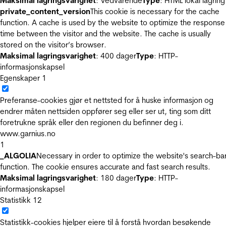
Maksimal lagringsvarighet
: Vedvarende
Type
: HTML lokal lagring
private_content_version
This cookie is necessary for the cache
function. A cache is used by the website to optimize the response
time between the visitor and the website. The cache is usually
stored on the visitor’s browser.
Maksimal lagringsvarighet
: 400 dager
Type
: HTTP-
informasjonskapsel
Egenskaper
1
Preferanse-cookies gjør et nettsted for å huske informasjon og
endrer måten nettsiden oppfører seg eller ser ut, ting som ditt
foretrukne språk eller den regionen du befinner deg i.
www.garnius.no
1
_ALGOLIA
Necessary in order to optimize the website's search-ba
function. The cookie ensures accurate and fast search results.
Maksimal lagringsvarighet
: 180 dager
Type
: HTTP-
informasjonskapsel
Statistikk
12
Statistikk-cookies hjelper eiere til å forstå hvordan besøkende