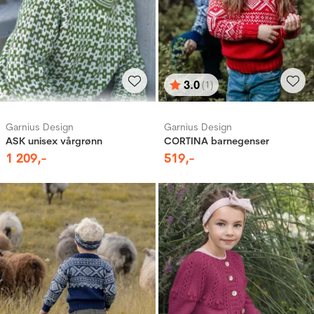
3.0
(1)
Karakter:
av 5 mulige
Garnius Design
Garnius Design
ASK unisex vårgrønn
CORTINA barnegenser
1
209
,-
519
,-