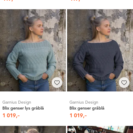
Garnius Design
Garnius Design
Blix genser lys gråblå
Blix genser gråblå
1
019
,-
1
019
,-