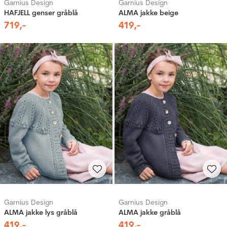
Garnius Design
Garnius Design
HAFJELL genser gråblå
ALMA jakke beige
719
,-
419
,-
Garnius Design
Garnius Design
ALMA jakke lys gråblå
ALMA jakke gråblå
419
,-
419
,-