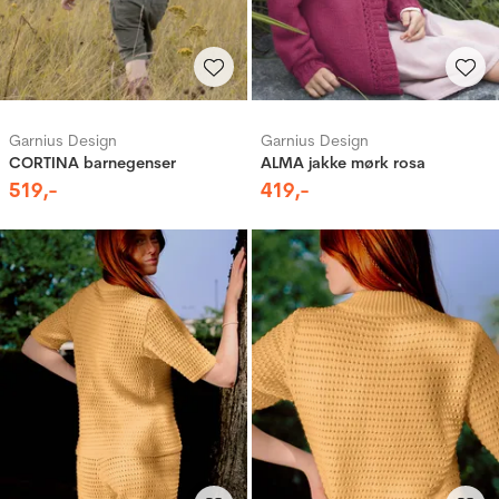
Garnius Design
Garnius Design
CORTINA barnegenser
ALMA jakke mørk rosa
519
,-
419
,-