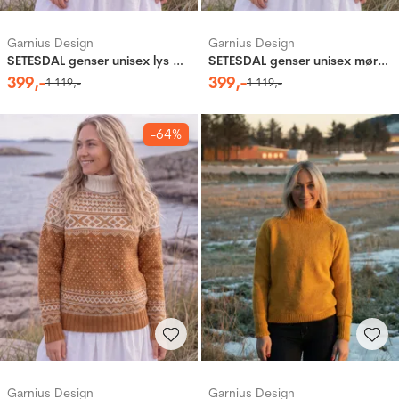
Garnius Design
Garnius Design
SETESDAL genser unisex lys gråblå
SETESDAL genser unisex mørk sjøgrønn
399
,-
399
,-
1
119
,-
1
119
,-
-64%
Garnius Design
Garnius Design