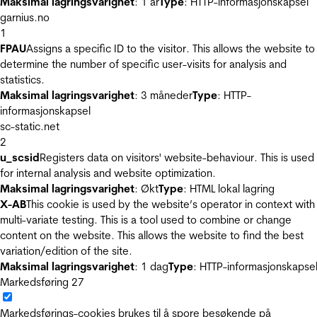
Maksimal lagringsvarighet
: 1 år
Type
: HTTP-informasjonskapsel
garnius.no
1
FPAU
Assigns a specific ID to the visitor. This allows the website to
determine the number of specific user-visits for analysis and
statistics.
Maksimal lagringsvarighet
: 3 måneder
Type
: HTTP-
informasjonskapsel
sc-static.net
2
u_scsid
Registers data on visitors' website-behaviour. This is used
for internal analysis and website optimization.
Maksimal lagringsvarighet
: Økt
Type
: HTML lokal lagring
X-AB
This cookie is used by the website’s operator in context with
multi-variate testing. This is a tool used to combine or change
content on the website. This allows the website to find the best
variation/edition of the site.
Maksimal lagringsvarighet
: 1 dag
Type
: HTTP-informasjonskapse
Markedsføring
27
Markedsførings-cookies brukes til å spore besøkende på