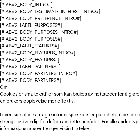
[#IABV2_BODY_INTRO#]
[#IABV2_BODY_LEGITIMATE_INTEREST_INTRO#]
[#IABV2_BODY_PREFERENCE_INTRO#]
[#IABV2_LABEL_PURPOSES#]
[#IABV2_BODY_PURPOSES_INTRO#]
[#IABV2_BODY_PURPOSES#]
[#IABV2_LABEL_FEATURES#]
[#IABV2_BODY_FEATURES_INTRO#]
[#IABV2_BODY_FEATURES#]
[#IABV2_LABEL_PARTNERS#]
[#IABV2_BODY_PARTNERS_INTRO#]
[#IABV2_BODY_PARTNERS#]
Om
Cookies er små tekstfiler som kan brukes av nettsteder for å gjøre
en brukers opplevelse mer effektiv.
Loven sier at vi kan lagre informasjonskapsler på enheten hvis de e
strengt nødvendig for driften av dette området. For alle andre typ
informasjonskapsler trenger vi din tillatelse.