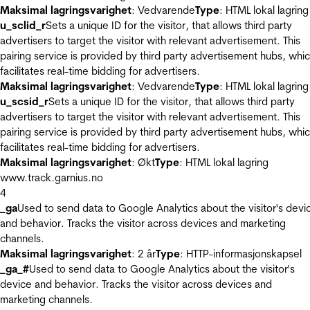
Maksimal lagringsvarighet
: Vedvarende
Type
: HTML lokal lagring
u_sclid_r
Sets a unique ID for the visitor, that allows third party
advertisers to target the visitor with relevant advertisement. This
pairing service is provided by third party advertisement hubs, whi
facilitates real-time bidding for advertisers.
Maksimal lagringsvarighet
: Vedvarende
Type
: HTML lokal lagring
u_scsid_r
Sets a unique ID for the visitor, that allows third party
advertisers to target the visitor with relevant advertisement. This
pairing service is provided by third party advertisement hubs, whi
facilitates real-time bidding for advertisers.
Maksimal lagringsvarighet
: Økt
Type
: HTML lokal lagring
www.track.garnius.no
4
_ga
Used to send data to Google Analytics about the visitor's devi
and behavior. Tracks the visitor across devices and marketing
channels.
Maksimal lagringsvarighet
: 2 år
Type
: HTTP-informasjonskapsel
_ga_#
Used to send data to Google Analytics about the visitor's
device and behavior. Tracks the visitor across devices and
marketing channels.