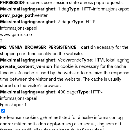
PHPSESSID
Preserves user session state across page requests.
Maksimal lagringsvarighet
: 1 dag
Type
: HTTP-informasjonskapse
prev_page_path
Venter
Maksimal lagringsvarighet
: 7 dager
Type
: HTTP-
informasjonskapsel
www.garnius.no
2
M2_VENIA_BROWSER_PERSISTENCE__cartId
Necessary for the
shopping cart functionality on the website.
Maksimal lagringsvarighet
: Vedvarende
Type
: HTML lokal lagring
private_content_version
This cookie is necessary for the cache
function. A cache is used by the website to optimize the response
time between the visitor and the website. The cache is usually
stored on the visitor’s browser.
Maksimal lagringsvarighet
: 400 dager
Type
: HTTP-
informasjonskapsel
Egenskaper
1
Preferanse-cookies gjør et nettsted for å huske informasjon og
endrer måten nettsiden oppfører seg eller ser ut, ting som ditt