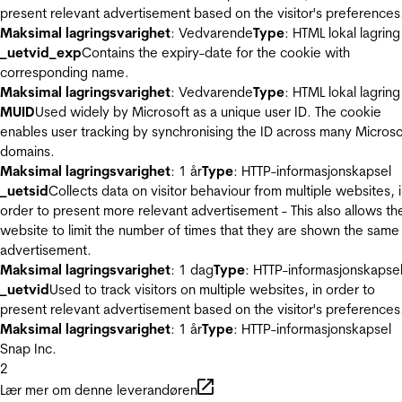
present relevant advertisement based on the visitor's preferences
Maksimal lagringsvarighet
: Vedvarende
Type
: HTML lokal lagring
_uetvid_exp
Contains the expiry-date for the cookie with
corresponding name.
Maksimal lagringsvarighet
: Vedvarende
Type
: HTML lokal lagring
MUID
Used widely by Microsoft as a unique user ID. The cookie
enables user tracking by synchronising the ID across many Microso
domains.
Maksimal lagringsvarighet
: 1 år
Type
: HTTP-informasjonskapsel
_uetsid
Collects data on visitor behaviour from multiple websites, 
order to present more relevant advertisement - This also allows th
website to limit the number of times that they are shown the same
advertisement.
Maksimal lagringsvarighet
: 1 dag
Type
: HTTP-informasjonskapse
_uetvid
Used to track visitors on multiple websites, in order to
present relevant advertisement based on the visitor's preferences
Maksimal lagringsvarighet
: 1 år
Type
: HTTP-informasjonskapsel
Snap Inc.
2
Lær mer om denne leverandøren