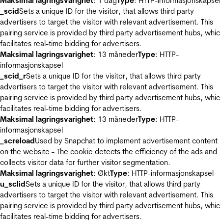
Maksimal lagringsvarighet
: 1 dag
Type
: HTTP-informasjonskapse
_scid
Sets a unique ID for the visitor, that allows third party
advertisers to target the visitor with relevant advertisement. This
pairing service is provided by third party advertisement hubs, whi
facilitates real-time bidding for advertisers.
Maksimal lagringsvarighet
: 13 måneder
Type
: HTTP-
informasjonskapsel
_scid_r
Sets a unique ID for the visitor, that allows third party
advertisers to target the visitor with relevant advertisement. This
pairing service is provided by third party advertisement hubs, whi
facilitates real-time bidding for advertisers.
Maksimal lagringsvarighet
: 13 måneder
Type
: HTTP-
informasjonskapsel
_screload
Used by Snapchat to implement advertisement content
on the website - The cookie detects the efficiency of the ads and
collects visitor data for further visitor segmentation.
Maksimal lagringsvarighet
: Økt
Type
: HTTP-informasjonskapsel
u_sclid
Sets a unique ID for the visitor, that allows third party
advertisers to target the visitor with relevant advertisement. This
pairing service is provided by third party advertisement hubs, whi
facilitates real-time bidding for advertisers.