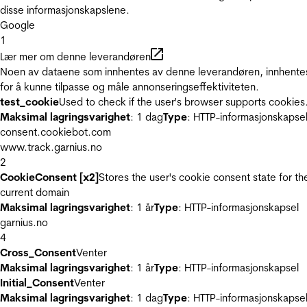
disse informasjonskapslene.
Google
1
Lær mer om denne leverandøren
Noen av dataene som innhentes av denne leverandøren, innhente
for å kunne tilpasse og måle annonseringseffektiviteten.
test_cookie
Used to check if the user's browser supports cookies
Maksimal lagringsvarighet
: 1 dag
Type
: HTTP-informasjonskapse
consent.cookiebot.com
www.track.garnius.no
2
CookieConsent [x2]
Stores the user's cookie consent state for th
current domain
Maksimal lagringsvarighet
: 1 år
Type
: HTTP-informasjonskapsel
garnius.no
4
Cross_Consent
Venter
Maksimal lagringsvarighet
: 1 år
Type
: HTTP-informasjonskapsel
Initial_Consent
Venter
Maksimal lagringsvarighet
: 1 dag
Type
: HTTP-informasjonskapse