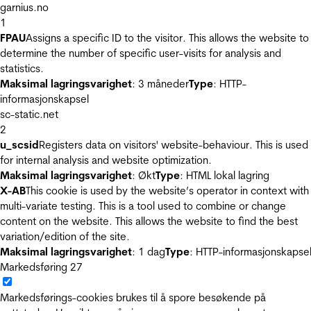
garnius.no
1
FPAU
Assigns a specific ID to the visitor. This allows the website to
determine the number of specific user-visits for analysis and
statistics.
Maksimal lagringsvarighet
: 3 måneder
Type
: HTTP-
informasjonskapsel
sc-static.net
2
u_scsid
Registers data on visitors' website-behaviour. This is used
for internal analysis and website optimization.
Maksimal lagringsvarighet
: Økt
Type
: HTML lokal lagring
X-AB
This cookie is used by the website’s operator in context with
multi-variate testing. This is a tool used to combine or change
content on the website. This allows the website to find the best
variation/edition of the site.
Maksimal lagringsvarighet
: 1 dag
Type
: HTTP-informasjonskapse
Markedsføring
27
Markedsførings-cookies brukes til å spore besøkende på