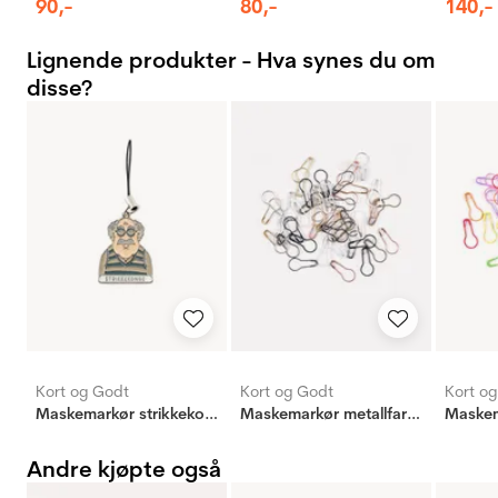
90
,-
80
,-
140
,-
Lignende produkter - Hva synes du om
disse?
Kort og Godt
Kort og Godt
Kort o
Maskemarkør strikkekonge
Maskemarkør metallfarger
Maskem
Andre kjøpte også