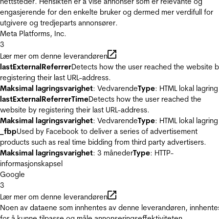
nettsteder. Hensikten er å vise annonser som er relevante og
engasjerende for den enkelte bruker og dermed mer verdifull for
utgivere og tredjeparts annonsører.
Meta Platforms, Inc.
3
Lær mer om denne leverandøren
lastExternalReferrer
Detects how the user reached the website 
registering their last URL-address.
Maksimal lagringsvarighet
: Vedvarende
Type
: HTML lokal lagring
lastExternalReferrerTime
Detects how the user reached the
website by registering their last URL-address.
Maksimal lagringsvarighet
: Vedvarende
Type
: HTML lokal lagring
_fbp
Used by Facebook to deliver a series of advertisement
products such as real time bidding from third party advertisers.
Maksimal lagringsvarighet
: 3 måneder
Type
: HTTP-
informasjonskapsel
Google
3
Lær mer om denne leverandøren
Noen av dataene som innhentes av denne leverandøren, innhente
for å kunne tilpasse og måle annonseringseffektiviteten.