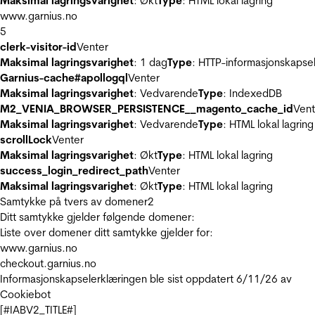
Maksimal lagringsvarighet
: Økt
Type
: HTML lokal lagring
www.garnius.no
5
clerk-visitor-id
Venter
Maksimal lagringsvarighet
: 1 dag
Type
: HTTP-informasjonskapse
Garnius-cache#apollogql
Venter
Maksimal lagringsvarighet
: Vedvarende
Type
: IndexedDB
M2_VENIA_BROWSER_PERSISTENCE__magento_cache_id
Vent
Maksimal lagringsvarighet
: Vedvarende
Type
: HTML lokal lagring
scrollLock
Venter
Maksimal lagringsvarighet
: Økt
Type
: HTML lokal lagring
success_login_redirect_path
Venter
Maksimal lagringsvarighet
: Økt
Type
: HTML lokal lagring
Samtykke på tvers av domener
2
Ditt samtykke gjelder følgende domener:
Liste over domener ditt samtykke gjelder for:
www.garnius.no
checkout.garnius.no
Informasjonskapselerklæringen ble sist oppdatert 6/11/26 av
Cookiebot
[#IABV2_TITLE#]