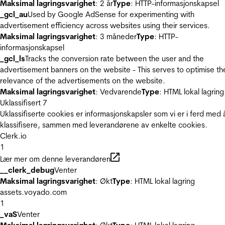
Maksimal lagringsvarighet
: 2 år
Type
: HTTP-informasjonskapsel
_gcl_au
Used by Google AdSense for experimenting with
advertisement efficiency across websites using their services.
Maksimal lagringsvarighet
: 3 måneder
Type
: HTTP-
informasjonskapsel
_gcl_ls
Tracks the conversion rate between the user and the
advertisement banners on the website - This serves to optimise th
relevance of the advertisements on the website.
Maksimal lagringsvarighet
: Vedvarende
Type
: HTML lokal lagring
Uklassifisert
7
Uklassifiserte cookies er informasjonskapsler som vi er i ferd med 
klassifisere, sammen med leverandørene av enkelte cookies.
Clerk.io
1
Lær mer om denne leverandøren
__clerk_debug
Venter
Maksimal lagringsvarighet
: Økt
Type
: HTML lokal lagring
assets.voyado.com
1
_vaS
Venter