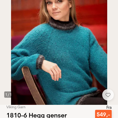
1
/
1
Viking Garn
Fra
1810-6 Hegg genser
549
,-