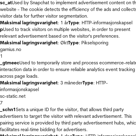
sc_at
Used by Snapchat to implement advertisement content on t
website - The cookie detects the efficiency of the ads and collect
visitor data for further visitor segmentation.
Maksimal lagringsvarighet
: 1 år
Type
: HTTP-informasjonskapsel
p
Used to track visitors on multiple websites, in order to present
relevant advertisement based on the visitor's preferences.
Maksimal lagringsvarighet
: Økt
Type
: Pikselsporing
garnius.no
1
_gtmeec
Used to temporarily store and process ecommerce-relat
interaction data in order to ensure reliable analytics event tracking
across page loads.
Maksimal lagringsvarighet
: 3 måneder
Type
: HTTP-
informasjonskapsel
sc-static.net
7
_schn1
Sets a unique ID for the visitor, that allows third party
advertisers to target the visitor with relevant advertisement. This
pairing service is provided by third party advertisement hubs, whi
facilitates real-time bidding for advertisers.