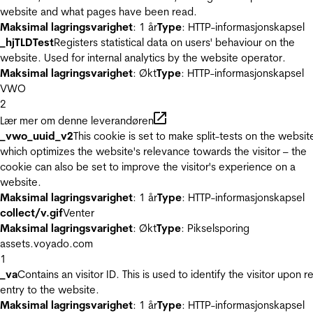
website and what pages have been read.
Maksimal lagringsvarighet
: 1 år
Type
: HTTP-informasjonskapsel
_hjTLDTest
Registers statistical data on users' behaviour on the
website. Used for internal analytics by the website operator.
Maksimal lagringsvarighet
: Økt
Type
: HTTP-informasjonskapsel
VWO
2
Lær mer om denne leverandøren
_vwo_uuid_v2
This cookie is set to make split-tests on the websit
which optimizes the website's relevance towards the visitor – the
cookie can also be set to improve the visitor's experience on a
website.
Maksimal lagringsvarighet
: 1 år
Type
: HTTP-informasjonskapsel
collect/v.gif
Venter
Maksimal lagringsvarighet
: Økt
Type
: Pikselsporing
assets.voyado.com
1
_va
Contains an visitor ID. This is used to identify the visitor upon r
entry to the website.
Maksimal lagringsvarighet
: 1 år
Type
: HTTP-informasjonskapsel