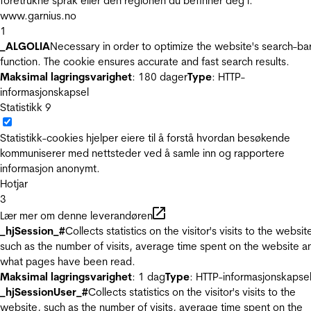
foretrukne språk eller den regionen du befinner deg i.
www.garnius.no
1
_ALGOLIA
Necessary in order to optimize the website's search-ba
function. The cookie ensures accurate and fast search results.
Maksimal lagringsvarighet
: 180 dager
Type
: HTTP-
informasjonskapsel
Statistikk
9
Statistikk-cookies hjelper eiere til å forstå hvordan besøkende
kommuniserer med nettsteder ved å samle inn og rapportere
informasjon anonymt.
Hotjar
3
Lær mer om denne leverandøren
_hjSession_#
Collects statistics on the visitor's visits to the websit
such as the number of visits, average time spent on the website a
what pages have been read.
Maksimal lagringsvarighet
: 1 dag
Type
: HTTP-informasjonskapse
_hjSessionUser_#
Collects statistics on the visitor's visits to the
website, such as the number of visits, average time spent on the