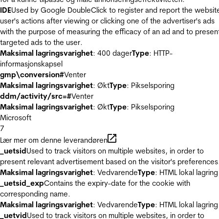
IDE
Used by Google DoubleClick to register and report the websit
user's actions after viewing or clicking one of the advertiser's ads
with the purpose of measuring the efficacy of an ad and to presen
targeted ads to the user.
Maksimal lagringsvarighet
: 400 dager
Type
: HTTP-
informasjonskapsel
gmp\conversion#
Venter
Maksimal lagringsvarighet
: Økt
Type
: Pikselsporing
ddm/activity/src=#
Venter
Maksimal lagringsvarighet
: Økt
Type
: Pikselsporing
Microsoft
7
Lær mer om denne leverandøren
_uetsid
Used to track visitors on multiple websites, in order to
present relevant advertisement based on the visitor's preferences
Maksimal lagringsvarighet
: Vedvarende
Type
: HTML lokal lagring
_uetsid_exp
Contains the expiry-date for the cookie with
corresponding name.
Maksimal lagringsvarighet
: Vedvarende
Type
: HTML lokal lagring
_uetvid
Used to track visitors on multiple websites, in order to