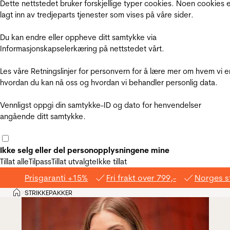
Dette nettstedet bruker forskjellige typer cookies. Noen cookies 
lagt inn av tredjeparts tjenester som vises på våre sider.
Du kan endre eller oppheve ditt samtykke via
Informasjonskapselerkæring på nettstedet vårt.
Les våre Retningslinjer for personvern for å lære mer om hvem vi e
hvordan du kan nå oss og hvordan vi behandler personlig data.
Vennligst oppgi din samtykke-ID og dato for henvendelser
angående ditt samtykke.
Ikke selg eller del personopplysningene mine
Tillat alle
Tilpass
Tillat utvalgte
Ikke tillat
Prisgaranti +15%
Fri frakt over 799,-
Norges s
Hjem
STRIKKEPAKKER
>