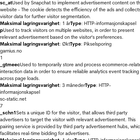
sc_at
Used by Snapchat to implement advertisement content on t
website - The cookie detects the efficiency of the ads and collect
visitor data for further visitor segmentation.
Maksimal lagringsvarighet
: 1 år
Type
: HTTP-informasjonskapsel
p
Used to track visitors on multiple websites, in order to present
relevant advertisement based on the visitor's preferences.
Maksimal lagringsvarighet
: Økt
Type
: Pikselsporing
garnius.no
1
_gtmeec
Used to temporarily store and process ecommerce-relat
interaction data in order to ensure reliable analytics event tracking
across page loads.
Maksimal lagringsvarighet
: 3 måneder
Type
: HTTP-
informasjonskapsel
sc-static.net
7
_schn1
Sets a unique ID for the visitor, that allows third party
advertisers to target the visitor with relevant advertisement. This
pairing service is provided by third party advertisement hubs, whi
facilitates real-time bidding for advertisers.