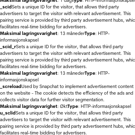
Maksimal lagringsvarighet
: 1 dag
Type
: HTTP-informasjonskapse
_scid
Sets a unique ID for the visitor, that allows third party
advertisers to target the visitor with relevant advertisement. This
pairing service is provided by third party advertisement hubs, whi
facilitates real-time bidding for advertisers.
Maksimal lagringsvarighet
: 13 måneder
Type
: HTTP-
informasjonskapsel
_scid_r
Sets a unique ID for the visitor, that allows third party
advertisers to target the visitor with relevant advertisement. This
pairing service is provided by third party advertisement hubs, whi
facilitates real-time bidding for advertisers.
Maksimal lagringsvarighet
: 13 måneder
Type
: HTTP-
informasjonskapsel
_screload
Used by Snapchat to implement advertisement content
on the website - The cookie detects the efficiency of the ads and
collects visitor data for further visitor segmentation.
Maksimal lagringsvarighet
: Økt
Type
: HTTP-informasjonskapsel
u_sclid
Sets a unique ID for the visitor, that allows third party
advertisers to target the visitor with relevant advertisement. This
pairing service is provided by third party advertisement hubs, whi
facilitates real-time bidding for advertisers.