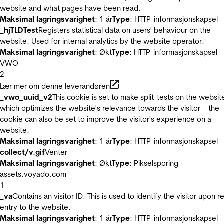
website and what pages have been read.
Maksimal lagringsvarighet
: 1 år
Type
: HTTP-informasjonskapsel
_hjTLDTest
Registers statistical data on users' behaviour on the
website. Used for internal analytics by the website operator.
Maksimal lagringsvarighet
: Økt
Type
: HTTP-informasjonskapsel
VWO
2
Lær mer om denne leverandøren
_vwo_uuid_v2
This cookie is set to make split-tests on the websit
which optimizes the website's relevance towards the visitor – the
cookie can also be set to improve the visitor's experience on a
website.
Maksimal lagringsvarighet
: 1 år
Type
: HTTP-informasjonskapsel
collect/v.gif
Venter
Maksimal lagringsvarighet
: Økt
Type
: Pikselsporing
assets.voyado.com
1
_va
Contains an visitor ID. This is used to identify the visitor upon r
entry to the website.
Maksimal lagringsvarighet
: 1 år
Type
: HTTP-informasjonskapsel