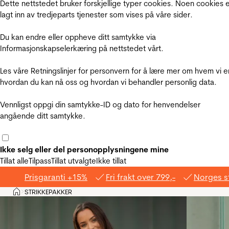
Dette nettstedet bruker forskjellige typer cookies. Noen cookies 
lagt inn av tredjeparts tjenester som vises på våre sider.
Du kan endre eller oppheve ditt samtykke via
Informasjonskapselerkæring på nettstedet vårt.
Les våre Retningslinjer for personvern for å lære mer om hvem vi e
hvordan du kan nå oss og hvordan vi behandler personlig data.
Vennligst oppgi din samtykke-ID og dato for henvendelser
angående ditt samtykke.
Ikke selg eller del personopplysningene mine
Tillat alle
Tilpass
Tillat utvalgte
Ikke tillat
Prisgaranti +15%
Fri frakt over 799,-
Norges s
Hjem
STRIKKEPAKKER
>