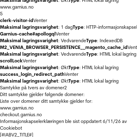
Maksimal lagringsvarighet
: Økt
Type
: HTML lokal lagring
www.garnius.no
5
clerk-visitor-id
Venter
Maksimal lagringsvarighet
: 1 dag
Type
: HTTP-informasjonskapse
Garnius-cache#apollogql
Venter
Maksimal lagringsvarighet
: Vedvarende
Type
: IndexedDB
M2_VENIA_BROWSER_PERSISTENCE__magento_cache_id
Vent
Maksimal lagringsvarighet
: Vedvarende
Type
: HTML lokal lagring
scrollLock
Venter
Maksimal lagringsvarighet
: Økt
Type
: HTML lokal lagring
success_login_redirect_path
Venter
Maksimal lagringsvarighet
: Økt
Type
: HTML lokal lagring
Samtykke på tvers av domener
2
Ditt samtykke gjelder følgende domener:
Liste over domener ditt samtykke gjelder for:
www.garnius.no
checkout.garnius.no
Informasjonskapselerklæringen ble sist oppdatert 6/11/26 av
Cookiebot
[#IABV2_TITLE#]