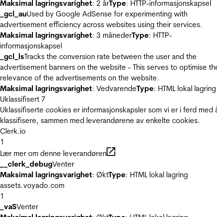
Maksimal lagringsvarighet
: 2 år
Type
: HTTP-informasjonskapsel
_gcl_au
Used by Google AdSense for experimenting with
advertisement efficiency across websites using their services.
Maksimal lagringsvarighet
: 3 måneder
Type
: HTTP-
informasjonskapsel
_gcl_ls
Tracks the conversion rate between the user and the
advertisement banners on the website - This serves to optimise th
relevance of the advertisements on the website.
Maksimal lagringsvarighet
: Vedvarende
Type
: HTML lokal lagring
Uklassifisert
7
Uklassifiserte cookies er informasjonskapsler som vi er i ferd med 
klassifisere, sammen med leverandørene av enkelte cookies.
Clerk.io
1
Lær mer om denne leverandøren
__clerk_debug
Venter
Maksimal lagringsvarighet
: Økt
Type
: HTML lokal lagring
assets.voyado.com
1
_vaS
Venter