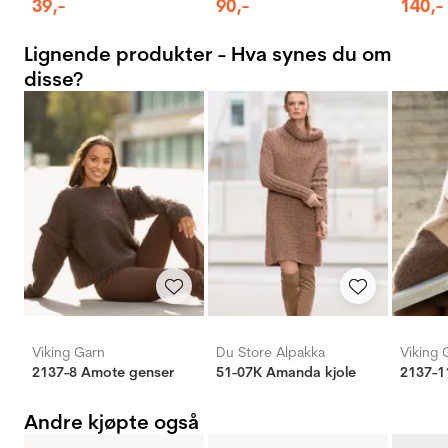
39
,-
90
,-
140
,-
Lignende produkter - Hva synes du om
disse?
Viking Garn
Du Store Alpakka
Viking 
2137-8 Amote genser
51-07K Amanda kjole
2137-1
Andre kjøpte også