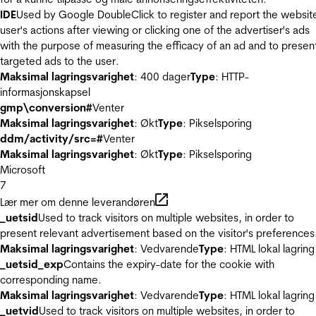
IDE
Used by Google DoubleClick to register and report the websit
user's actions after viewing or clicking one of the advertiser's ads
with the purpose of measuring the efficacy of an ad and to presen
targeted ads to the user.
Maksimal lagringsvarighet
: 400 dager
Type
: HTTP-
informasjonskapsel
gmp\conversion#
Venter
Maksimal lagringsvarighet
: Økt
Type
: Pikselsporing
ddm/activity/src=#
Venter
Maksimal lagringsvarighet
: Økt
Type
: Pikselsporing
Microsoft
7
Lær mer om denne leverandøren
_uetsid
Used to track visitors on multiple websites, in order to
present relevant advertisement based on the visitor's preferences
Maksimal lagringsvarighet
: Vedvarende
Type
: HTML lokal lagring
_uetsid_exp
Contains the expiry-date for the cookie with
corresponding name.
Maksimal lagringsvarighet
: Vedvarende
Type
: HTML lokal lagring
_uetvid
Used to track visitors on multiple websites, in order to