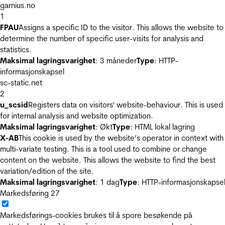
garnius.no
1
FPAU
Assigns a specific ID to the visitor. This allows the website to
determine the number of specific user-visits for analysis and
statistics.
Maksimal lagringsvarighet
: 3 måneder
Type
: HTTP-
informasjonskapsel
sc-static.net
2
u_scsid
Registers data on visitors' website-behaviour. This is used
for internal analysis and website optimization.
Maksimal lagringsvarighet
: Økt
Type
: HTML lokal lagring
X-AB
This cookie is used by the website’s operator in context with
multi-variate testing. This is a tool used to combine or change
content on the website. This allows the website to find the best
variation/edition of the site.
Maksimal lagringsvarighet
: 1 dag
Type
: HTTP-informasjonskapse
Markedsføring
27
Markedsførings-cookies brukes til å spore besøkende på