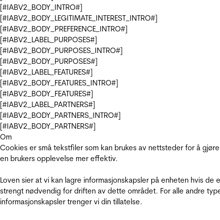
[#IABV2_BODY_INTRO#]
[#IABV2_BODY_LEGITIMATE_INTEREST_INTRO#]
[#IABV2_BODY_PREFERENCE_INTRO#]
[#IABV2_LABEL_PURPOSES#]
[#IABV2_BODY_PURPOSES_INTRO#]
[#IABV2_BODY_PURPOSES#]
[#IABV2_LABEL_FEATURES#]
[#IABV2_BODY_FEATURES_INTRO#]
[#IABV2_BODY_FEATURES#]
[#IABV2_LABEL_PARTNERS#]
[#IABV2_BODY_PARTNERS_INTRO#]
[#IABV2_BODY_PARTNERS#]
Om
Cookies er små tekstfiler som kan brukes av nettsteder for å gjøre
en brukers opplevelse mer effektiv.
Loven sier at vi kan lagre informasjonskapsler på enheten hvis de e
strengt nødvendig for driften av dette området. For alle andre typ
informasjonskapsler trenger vi din tillatelse.