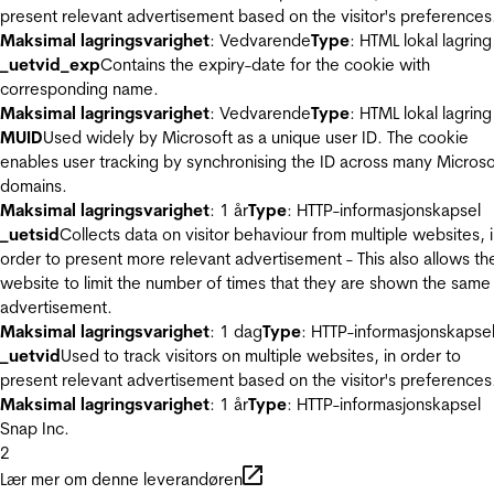
present relevant advertisement based on the visitor's preferences
Maksimal lagringsvarighet
: Vedvarende
Type
: HTML lokal lagring
_uetvid_exp
Contains the expiry-date for the cookie with
corresponding name.
Maksimal lagringsvarighet
: Vedvarende
Type
: HTML lokal lagring
MUID
Used widely by Microsoft as a unique user ID. The cookie
enables user tracking by synchronising the ID across many Microso
domains.
Maksimal lagringsvarighet
: 1 år
Type
: HTTP-informasjonskapsel
_uetsid
Collects data on visitor behaviour from multiple websites, 
order to present more relevant advertisement - This also allows th
website to limit the number of times that they are shown the same
advertisement.
Maksimal lagringsvarighet
: 1 dag
Type
: HTTP-informasjonskapse
_uetvid
Used to track visitors on multiple websites, in order to
present relevant advertisement based on the visitor's preferences
Maksimal lagringsvarighet
: 1 år
Type
: HTTP-informasjonskapsel
Snap Inc.
2
Lær mer om denne leverandøren