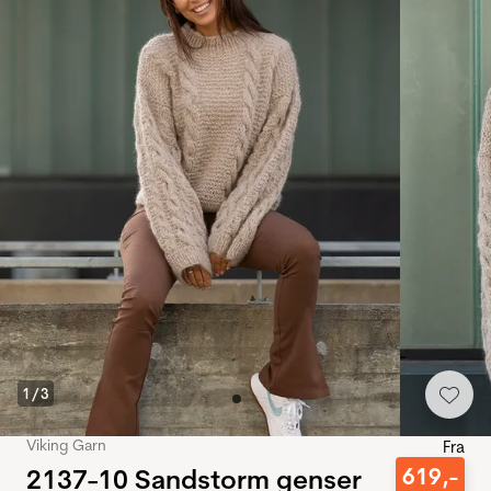
1
/
3
Viking Garn
Fra
2137-10 Sandstorm genser
619
,-