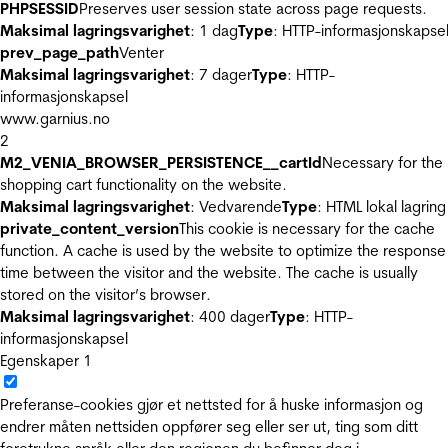
PHPSESSID
Preserves user session state across page requests.
Maksimal lagringsvarighet
: 1 dag
Type
: HTTP-informasjonskapse
prev_page_path
Venter
Maksimal lagringsvarighet
: 7 dager
Type
: HTTP-
informasjonskapsel
www.garnius.no
2
M2_VENIA_BROWSER_PERSISTENCE__cartId
Necessary for the
shopping cart functionality on the website.
Maksimal lagringsvarighet
: Vedvarende
Type
: HTML lokal lagring
private_content_version
This cookie is necessary for the cache
function. A cache is used by the website to optimize the response
time between the visitor and the website. The cache is usually
stored on the visitor’s browser.
Maksimal lagringsvarighet
: 400 dager
Type
: HTTP-
informasjonskapsel
Egenskaper
1
Preferanse-cookies gjør et nettsted for å huske informasjon og
endrer måten nettsiden oppfører seg eller ser ut, ting som ditt