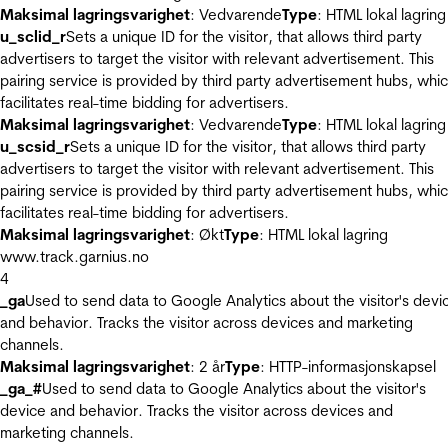
Maksimal lagringsvarighet
: Vedvarende
Type
: HTML lokal lagring
u_sclid_r
Sets a unique ID for the visitor, that allows third party
advertisers to target the visitor with relevant advertisement. This
pairing service is provided by third party advertisement hubs, whi
facilitates real-time bidding for advertisers.
Maksimal lagringsvarighet
: Vedvarende
Type
: HTML lokal lagring
u_scsid_r
Sets a unique ID for the visitor, that allows third party
advertisers to target the visitor with relevant advertisement. This
pairing service is provided by third party advertisement hubs, whi
facilitates real-time bidding for advertisers.
Maksimal lagringsvarighet
: Økt
Type
: HTML lokal lagring
www.track.garnius.no
4
_ga
Used to send data to Google Analytics about the visitor's devi
and behavior. Tracks the visitor across devices and marketing
channels.
Maksimal lagringsvarighet
: 2 år
Type
: HTTP-informasjonskapsel
_ga_#
Used to send data to Google Analytics about the visitor's
device and behavior. Tracks the visitor across devices and
marketing channels.