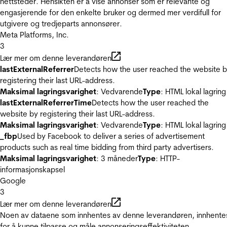
nettsteder. Hensikten er å vise annonser som er relevante og
engasjerende for den enkelte bruker og dermed mer verdifull for
utgivere og tredjeparts annonsører.
Meta Platforms, Inc.
3
Lær mer om denne leverandøren
lastExternalReferrer
Detects how the user reached the website 
registering their last URL-address.
Maksimal lagringsvarighet
: Vedvarende
Type
: HTML lokal lagring
lastExternalReferrerTime
Detects how the user reached the
website by registering their last URL-address.
Maksimal lagringsvarighet
: Vedvarende
Type
: HTML lokal lagring
_fbp
Used by Facebook to deliver a series of advertisement
products such as real time bidding from third party advertisers.
Maksimal lagringsvarighet
: 3 måneder
Type
: HTTP-
informasjonskapsel
Google
3
Lær mer om denne leverandøren
Noen av dataene som innhentes av denne leverandøren, innhente
for å kunne tilpasse og måle annonseringseffektiviteten.