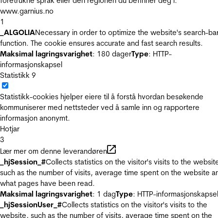
foretrukne språk eller den regionen du befinner deg i.
www.garnius.no
1
_ALGOLIA
Necessary in order to optimize the website's search-ba
function. The cookie ensures accurate and fast search results.
Maksimal lagringsvarighet
: 180 dager
Type
: HTTP-
informasjonskapsel
Statistikk
9
Statistikk-cookies hjelper eiere til å forstå hvordan besøkende
kommuniserer med nettsteder ved å samle inn og rapportere
informasjon anonymt.
Hotjar
3
Lær mer om denne leverandøren
_hjSession_#
Collects statistics on the visitor's visits to the websit
such as the number of visits, average time spent on the website a
what pages have been read.
Maksimal lagringsvarighet
: 1 dag
Type
: HTTP-informasjonskapse
_hjSessionUser_#
Collects statistics on the visitor's visits to the
website, such as the number of visits, average time spent on the