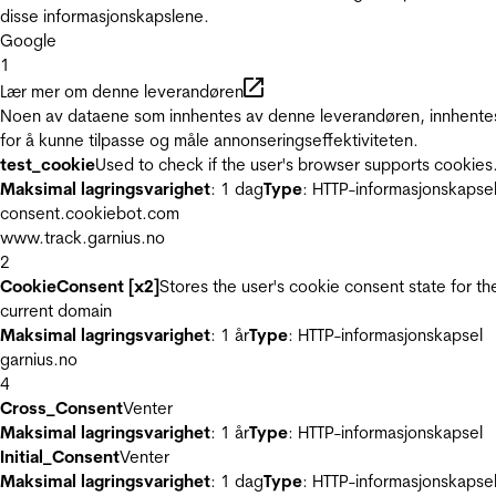
disse informasjonskapslene.
Google
1
Lær mer om denne leverandøren
Noen av dataene som innhentes av denne leverandøren, innhente
for å kunne tilpasse og måle annonseringseffektiviteten.
test_cookie
Used to check if the user's browser supports cookies
Maksimal lagringsvarighet
: 1 dag
Type
: HTTP-informasjonskapse
consent.cookiebot.com
www.track.garnius.no
2
CookieConsent [x2]
Stores the user's cookie consent state for th
current domain
Maksimal lagringsvarighet
: 1 år
Type
: HTTP-informasjonskapsel
garnius.no
4
Cross_Consent
Venter
Maksimal lagringsvarighet
: 1 år
Type
: HTTP-informasjonskapsel
Initial_Consent
Venter
Maksimal lagringsvarighet
: 1 dag
Type
: HTTP-informasjonskapse