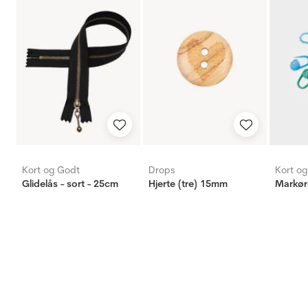
Kort og Godt
Drops
Kort o
Glidelås - sort - 25cm
Hjerte (tre) 15mm
Markøre