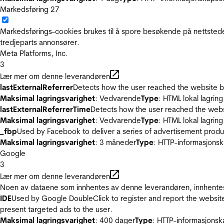
Markedsføring
27
Markedsførings-cookies brukes til å spore besøkende på nettstede
tredjeparts annonsører.
Meta Platforms, Inc.
3
Lær mer om denne leverandøren
lastExternalReferrer
Detects how the user reached the website by 
Maksimal lagringsvarighet
: Vedvarende
Type
: HTML lokal lagring
lastExternalReferrerTime
Detects how the user reached the websi
Maksimal lagringsvarighet
: Vedvarende
Type
: HTML lokal lagring
_fbp
Used by Facebook to deliver a series of advertisement product
Maksimal lagringsvarighet
: 3 måneder
Type
: HTTP-informasjonsk
Google
3
Lær mer om denne leverandøren
Noen av dataene som innhentes av denne leverandøren, innhentes 
IDE
Used by Google DoubleClick to register and report the website u
present targeted ads to the user.
Maksimal lagringsvarighet
: 400 dager
Type
: HTTP-informasjonsk