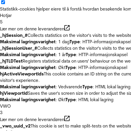
Statistikk-cookies hjelper eiere til å forstå hvordan besøkende 
Hotjar
5
Lær mer om denne leverandøren
_hjSession_#
Collects statistics on the visitor's visits to the we
Maksimal lagringsvarighet
: 1 dag
Type
: HTTP-informasjonskapse
_hjSessionUser_#
Collects statistics on the visitor's visits to t
Maksimal lagringsvarighet
: 1 år
Type
: HTTP-informasjonskapsel
_hjTLDTest
Registers statistical data on users' behaviour on the we
Maksimal lagringsvarighet
: Økt
Type
: HTTP-informasjonskapsel
hjActiveViewportIds
This cookie contains an ID string on the curr
visitor's experience.
Maksimal lagringsvarighet
: Vedvarende
Type
: HTML lokal lagring
hjViewportId
Saves the user's screen size in order to adjust the s
Maksimal lagringsvarighet
: Økt
Type
: HTML lokal lagring
VWO
3
Lær mer om denne leverandøren
_vwo_uuid_v2
This cookie is set to make split-tests on the websi