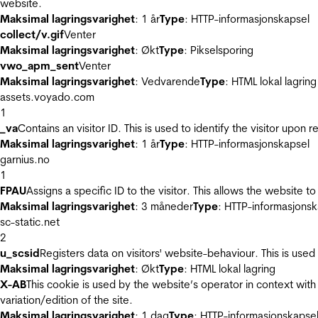
website.
Maksimal lagringsvarighet
: 1 år
Type
: HTTP-informasjonskapsel
collect/v.gif
Venter
Maksimal lagringsvarighet
: Økt
Type
: Pikselsporing
vwo_apm_sent
Venter
Maksimal lagringsvarighet
: Vedvarende
Type
: HTML lokal lagring
assets.voyado.com
1
_va
Contains an visitor ID. This is used to identify the visitor upon 
Maksimal lagringsvarighet
: 1 år
Type
: HTTP-informasjonskapsel
garnius.no
1
FPAU
Assigns a specific ID to the visitor. This allows the website to
Maksimal lagringsvarighet
: 3 måneder
Type
: HTTP-informasjonsk
sc-static.net
2
u_scsid
Registers data on visitors' website-behaviour. This is used 
Maksimal lagringsvarighet
: Økt
Type
: HTML lokal lagring
X-AB
This cookie is used by the website’s operator in context with 
variation/edition of the site.
Maksimal lagringsvarighet
: 1 dag
Type
: HTTP-informasjonskapse