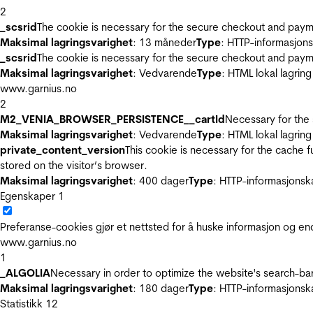
2
_scsrid
The cookie is necessary for the secure checkout and payme
Maksimal lagringsvarighet
: 13 måneder
Type
: HTTP-informasjon
_scsrid
The cookie is necessary for the secure checkout and payme
Maksimal lagringsvarighet
: Vedvarende
Type
: HTML lokal lagring
www.garnius.no
2
M2_VENIA_BROWSER_PERSISTENCE__cartId
Necessary for the 
Maksimal lagringsvarighet
: Vedvarende
Type
: HTML lokal lagring
private_content_version
This cookie is necessary for the cache 
stored on the visitor’s browser.
Maksimal lagringsvarighet
: 400 dager
Type
: HTTP-informasjonsk
Egenskaper
1
Preferanse-cookies gjør et nettsted for å huske informasjon og end
www.garnius.no
1
_ALGOLIA
Necessary in order to optimize the website's search-bar
Maksimal lagringsvarighet
: 180 dager
Type
: HTTP-informasjonsk
Statistikk
12