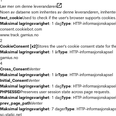
1
Lær mer om denne leverandøren
Noen av dataene som innhentes av denne leverandøren, innhentes 
test_cookie
Used to check if the user's browser supports cookies
Maksimal lagringsvarighet
: 1 dag
Type
: HTTP-informasjonskapse
consent.cookiebot.com
www.track.garnius.no
2
CookieConsent [x2]
Stores the user's cookie consent state for t
Maksimal lagringsvarighet
: 1 år
Type
: HTTP-informasjonskapsel
garnius.no
4
Cross_Consent
Venter
Maksimal lagringsvarighet
: 1 år
Type
: HTTP-informasjonskapsel
Initial_Consent
Venter
Maksimal lagringsvarighet
: 1 dag
Type
: HTTP-informasjonskapse
PHPSESSID
Preserves user session state across page requests.
Maksimal lagringsvarighet
: 1 dag
Type
: HTTP-informasjonskapse
prev_page_path
Venter
Maksimal lagringsvarighet
: 7 dager
Type
: HTTP-informasjonskap
sc-static.net