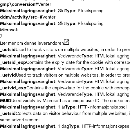
gmp\conversion#
Venter
Maksimal lagringsvarighet
: Økt
Type
: Pikselsporing
ddm/activity/src=#
Venter
Maksimal lagringsvarighet
: Økt
Type
: Pikselsporing
Microsoft
7
Lær mer om denne leverandøren
_uetsid
Used to track visitors on multiple websites, in order to pr
Maksimal lagringsvarighet
: Vedvarende
Type
: HTML lokal lagring
_uetsid_exp
Contains the expiry-date for the cookie with corres
Maksimal lagringsvarighet
: Vedvarende
Type
: HTML lokal lagring
_uetvid
Used to track visitors on multiple websites, in order to pr
Maksimal lagringsvarighet
: Vedvarende
Type
: HTML lokal lagring
_uetvid_exp
Contains the expiry-date for the cookie with corres
Maksimal lagringsvarighet
: Vedvarende
Type
: HTML lokal lagring
MUID
Used widely by Microsoft as a unique user ID. The cookie en
Maksimal lagringsvarighet
: 1 år
Type
: HTTP-informasjonskapsel
_uetsid
Collects data on visitor behaviour from multiple websites, 
same advertisement.
Maksimal lagringsvarighet
: 1 dag
Type
: HTTP-informasjonskapse