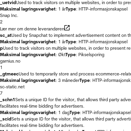
_uetvid
Used to track visitors on multiple websites, in order to pr
Maksimal lagringsvarighet
: 1 år
Type
: HTTP-informasjonskapsel
Snap Inc.
2
Lær mer om denne leverandøren
sc_at
Used by Snapchat to implement advertisement content on the w
Maksimal lagringsvarighet
: 1 år
Type
: HTTP-informasjonskapsel
p
Used to track visitors on multiple websites, in order to present 
Maksimal lagringsvarighet
: Økt
Type
: Pikselsporing
garnius.no
1
_gtmeec
Used to temporarily store and process ecommerce-related 
Maksimal lagringsvarighet
: 3 måneder
Type
: HTTP-informasjonsk
sc-static.net
7
_schn1
Sets a unique ID for the visitor, that allows third party adv
facilitates real-time bidding for advertisers.
Maksimal lagringsvarighet
: 1 dag
Type
: HTTP-informasjonskapse
_scid
Sets a unique ID for the visitor, that allows third party adver
facilitates real-time bidding for advertisers.