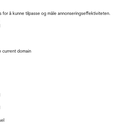
for å kunne tilpasse og måle annonseringseffektiviteten.
.
l
he current domain
l
l
sel