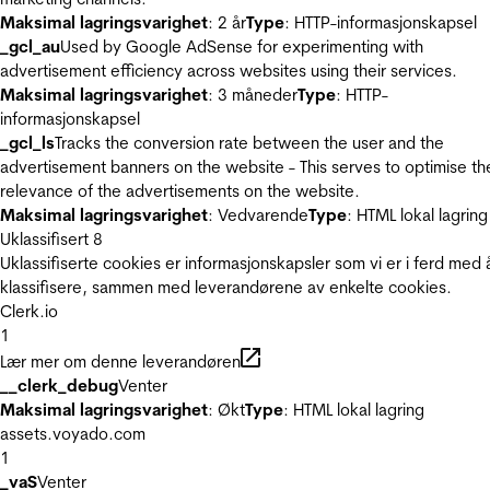
Maksimal lagringsvarighet
: 2 år
Type
: HTTP-informasjonskapsel
_gcl_au
Used by Google AdSense for experimenting with
advertisement efficiency across websites using their services.
Maksimal lagringsvarighet
: 3 måneder
Type
: HTTP-
informasjonskapsel
_gcl_ls
Tracks the conversion rate between the user and the
advertisement banners on the website - This serves to optimise th
relevance of the advertisements on the website.
Maksimal lagringsvarighet
: Vedvarende
Type
: HTML lokal lagring
Uklassifisert
8
Uklassifiserte cookies er informasjonskapsler som vi er i ferd med 
klassifisere, sammen med leverandørene av enkelte cookies.
Clerk.io
1
Lær mer om denne leverandøren
__clerk_debug
Venter
Maksimal lagringsvarighet
: Økt
Type
: HTML lokal lagring
assets.voyado.com
1
_vaS
Venter