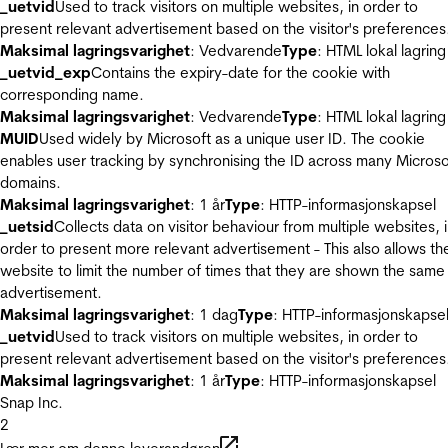
_uetvid
Used to track visitors on multiple websites, in order to
present relevant advertisement based on the visitor's preferences
Maksimal lagringsvarighet
: Vedvarende
Type
: HTML lokal lagring
_uetvid_exp
Contains the expiry-date for the cookie with
corresponding name.
Maksimal lagringsvarighet
: Vedvarende
Type
: HTML lokal lagring
MUID
Used widely by Microsoft as a unique user ID. The cookie
enables user tracking by synchronising the ID across many Microso
domains.
Maksimal lagringsvarighet
: 1 år
Type
: HTTP-informasjonskapsel
_uetsid
Collects data on visitor behaviour from multiple websites, 
order to present more relevant advertisement - This also allows th
website to limit the number of times that they are shown the same
advertisement.
Maksimal lagringsvarighet
: 1 dag
Type
: HTTP-informasjonskapse
_uetvid
Used to track visitors on multiple websites, in order to
present relevant advertisement based on the visitor's preferences
Maksimal lagringsvarighet
: 1 år
Type
: HTTP-informasjonskapsel
Snap Inc.
2