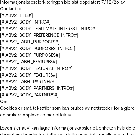
Informasjonskapselerklæringen ble sist oppdatert 7/12/26 av
Cookiebot
[#IABV2_TITLE#]
[#IABV2_BODY_INTRO#]
[#IABV2_BODY_LEGITIMATE_INTEREST_INTRO#]
[#IABV2_BODY_PREFERENCE_INTRO#]
[#IABV2_LABEL_PURPOSES#]
[#IABV2_BODY_PURPOSES_INTRO#]
[#IABV2_BODY_PURPOSES#]
[#IABV2_LABEL_FEATURES#]
[#IABV2_BODY_FEATURES_INTRO#]
[#IABV2_BODY_FEATURES#]
[#IABV2_LABEL_PARTNERS#]
[#IABV2_BODY_PARTNERS_INTRO#]
[#IABV2_BODY_PARTNERS#]
Om
Cookies er små tekstfiler som kan brukes av nettsteder for å gjøre
en brukers opplevelse mer effektiv.
Loven sier at vi kan lagre informasjonskapsler på enheten hvis de e
strengt nødvendig for driften av dette området. For alle andre typ