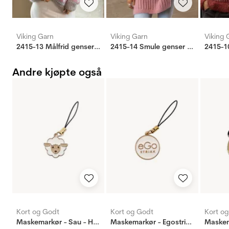
Viking Garn
Viking Garn
Viking 
2415-13 Målfrid genser by Mie Cappelen
2415-14 Smule genser by Mie Cappelen
Andre kjøpte også
Kort og Godt
Kort og Godt
Kort o
Maskemarkør - Sau - Hvit
Maskemarkør - Egostrikk - hvit/gull
Maskem