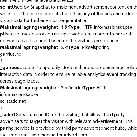
Lær mer om denne leverandøren
sc_at
Used by Snapchat to implement advertisement content on t
website - The cookie detects the efficiency of the ads and collect
visitor data for further visitor segmentation.
Maksimal lagringsvarighet
: 1 år
Type
: HTTP-informasjonskapsel
p
Used to track visitors on multiple websites, in order to present
relevant advertisement based on the visitor's preferences.
Maksimal lagringsvarighet
: Økt
Type
: Pikselsporing
garnius.no
1
_gtmeec
Used to temporarily store and process ecommerce-relat
interaction data in order to ensure reliable analytics event tracking
across page loads.
Maksimal lagringsvarighet
: 3 måneder
Type
: HTTP-
informasjonskapsel
sc-static.net
7
_schn1
Sets a unique ID for the visitor, that allows third party
advertisers to target the visitor with relevant advertisement. This
pairing service is provided by third party advertisement hubs, whi
facilitates real-time bidding for advertisers.