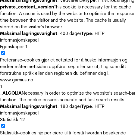
Maksimal lagringsvarighet
: Vedvarende
Type
: HTML lokal lagring
private_content_version
This cookie is necessary for the cache
function. A cache is used by the website to optimize the response
time between the visitor and the website. The cache is usually
stored on the visitor’s browser.
Maksimal lagringsvarighet
: 400 dager
Type
: HTTP-
informasjonskapsel
Egenskaper
1
Preferanse-cookies gjør et nettsted for å huske informasjon og
endrer måten nettsiden oppfører seg eller ser ut, ting som ditt
foretrukne språk eller den regionen du befinner deg i.
www.garnius.no
1
_ALGOLIA
Necessary in order to optimize the website's search-ba
function. The cookie ensures accurate and fast search results.
Maksimal lagringsvarighet
: 180 dager
Type
: HTTP-
informasjonskapsel
Statistikk
12
Statistikk-cookies hjelper eiere til å forstå hvordan besøkende