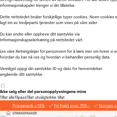
informasjonskapsler trenger vi din tillatelse.
Dette nettstedet bruker forskjellige typer cookies. Noen cookies 
lagt inn av tredjeparts tjenester som vises på våre sider.
Du kan endre eller oppheve ditt samtykke via
Informasjonskapselerkæring på nettstedet vårt.
Les våre Retningslinjer for personvern for å lære mer om hvem vi e
hvordan du kan nå oss og hvordan vi behandler personlig data.
Vennligst oppgi din samtykke-ID og dato for henvendelser
angående ditt samtykke.
Ikke selg eller del personopplysningene mine
Tillat alle
Tilpass
Tillat utvalgte
Ikke tillat
Prisgaranti +15%
Fri frakt over 799,-
Norges s
Hjem
STRIKKEPAKKER
>