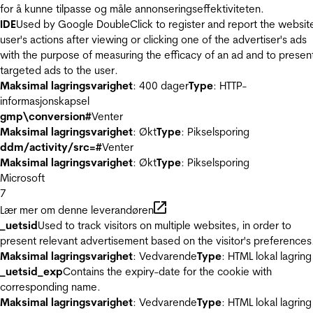
for å kunne tilpasse og måle annonseringseffektiviteten.
IDE
Used by Google DoubleClick to register and report the websit
user's actions after viewing or clicking one of the advertiser's ads
with the purpose of measuring the efficacy of an ad and to presen
targeted ads to the user.
Maksimal lagringsvarighet
: 400 dager
Type
: HTTP-
informasjonskapsel
gmp\conversion#
Venter
Maksimal lagringsvarighet
: Økt
Type
: Pikselsporing
ddm/activity/src=#
Venter
Maksimal lagringsvarighet
: Økt
Type
: Pikselsporing
Microsoft
7
Lær mer om denne leverandøren
_uetsid
Used to track visitors on multiple websites, in order to
present relevant advertisement based on the visitor's preferences
Maksimal lagringsvarighet
: Vedvarende
Type
: HTML lokal lagring
_uetsid_exp
Contains the expiry-date for the cookie with
corresponding name.
Maksimal lagringsvarighet
: Vedvarende
Type
: HTML lokal lagring