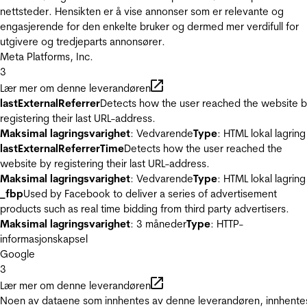
nettsteder. Hensikten er å vise annonser som er relevante og
engasjerende for den enkelte bruker og dermed mer verdifull for
utgivere og tredjeparts annonsører.
Meta Platforms, Inc.
3
Lær mer om denne leverandøren
lastExternalReferrer
Detects how the user reached the website 
registering their last URL-address.
Maksimal lagringsvarighet
: Vedvarende
Type
: HTML lokal lagring
lastExternalReferrerTime
Detects how the user reached the
website by registering their last URL-address.
Maksimal lagringsvarighet
: Vedvarende
Type
: HTML lokal lagring
_fbp
Used by Facebook to deliver a series of advertisement
products such as real time bidding from third party advertisers.
Maksimal lagringsvarighet
: 3 måneder
Type
: HTTP-
informasjonskapsel
Google
3
Lær mer om denne leverandøren
Noen av dataene som innhentes av denne leverandøren, innhente