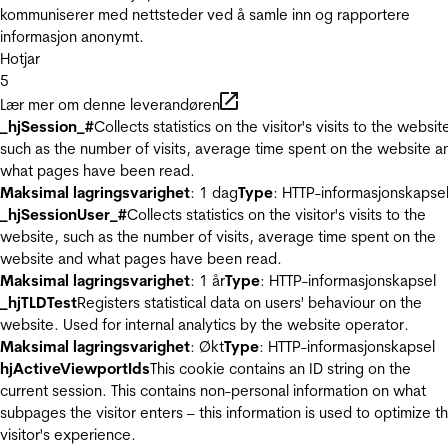
kommuniserer med nettsteder ved å samle inn og rapportere
informasjon anonymt.
Hotjar
5
Lær mer om denne leverandøren
_hjSession_#
Collects statistics on the visitor's visits to the websit
such as the number of visits, average time spent on the website a
what pages have been read.
Maksimal lagringsvarighet
: 1 dag
Type
: HTTP-informasjonskapse
_hjSessionUser_#
Collects statistics on the visitor's visits to the
website, such as the number of visits, average time spent on the
website and what pages have been read.
Maksimal lagringsvarighet
: 1 år
Type
: HTTP-informasjonskapsel
_hjTLDTest
Registers statistical data on users' behaviour on the
website. Used for internal analytics by the website operator.
Maksimal lagringsvarighet
: Økt
Type
: HTTP-informasjonskapsel
hjActiveViewportIds
This cookie contains an ID string on the
current session. This contains non-personal information on what
subpages the visitor enters – this information is used to optimize t
visitor's experience.