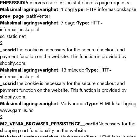
PHPSESSID
Preserves user session state across page requests.
Maksimal lagringsvarighet
: 1 dag
Type
: HTTP-informasjonskapse
prev_page_path
Venter
Maksimal lagringsvarighet
: 7 dager
Type
: HTTP-
informasjonskapsel
sc-static.net
2
_scsrid
The cookie is necessary for the secure checkout and
payment function on the website. This function is provided by
shopify.com.
Maksimal lagringsvarighet
: 13 måneder
Type
: HTTP-
informasjonskapsel
_scsrid
The cookie is necessary for the secure checkout and
payment function on the website. This function is provided by
shopify.com.
Maksimal lagringsvarighet
: Vedvarende
Type
: HTML lokal lagring
www.garnius.no
2
M2_VENIA_BROWSER_PERSISTENCE__cartId
Necessary for the
shopping cart functionality on the website.