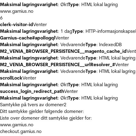
Maksimal lagringsvarighet
: Økt
Type
: HTML lokal lagring
www.garnius.no
6
clerk-visitor-id
Venter
Maksimal lagringsvarighet
: 1 dag
Type
: HTTP-informasjonskapse
Garnius-cache#apollogql
Venter
Maksimal lagringsvarighet
: Vedvarende
Type
: IndexedDB
M2_VENIA_BROWSER_PERSISTENCE__magento_cache_id
Vent
Maksimal lagringsvarighet
: Vedvarende
Type
: HTML lokal lagring
M2_VENIA_BROWSER_PERSISTENCE__urlResolver_#
Venter
Maksimal lagringsvarighet
: Vedvarende
Type
: HTML lokal lagring
scrollLock
Venter
Maksimal lagringsvarighet
: Økt
Type
: HTML lokal lagring
success_login_redirect_path
Venter
Maksimal lagringsvarighet
: Økt
Type
: HTML lokal lagring
Samtykke på tvers av domener
2
Ditt samtykke gjelder følgende domener:
Liste over domener ditt samtykke gjelder for:
www.garnius.no
checkout.garnius.no