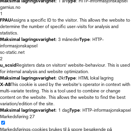
Maksimal lagringsvarighet
: 1 år
Type
: HTTP-informasjonskapsel
garnius.no
1
FPAU
Assigns a specific ID to the visitor. This allows the website to
determine the number of specific user-visits for analysis and
statistics.
Maksimal lagringsvarighet
: 3 måneder
Type
: HTTP-
informasjonskapsel
sc-static.net
2
u_scsid
Registers data on visitors' website-behaviour. This is used
for internal analysis and website optimization.
Maksimal lagringsvarighet
: Økt
Type
: HTML lokal lagring
X-AB
This cookie is used by the website’s operator in context with
multi-variate testing. This is a tool used to combine or change
content on the website. This allows the website to find the best
variation/edition of the site.
Maksimal lagringsvarighet
: 1 dag
Type
: HTTP-informasjonskapse
Markedsføring
27
Markedsførings-cookies brukes til å spore besøkende på