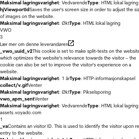
Maksimal lagringsvarighet
: Vedvarende
Type
: HTML lokal lagring
hjViewportId
Saves the user's screen size in order to adjust the si
of images on the website.
Maksimal lagringsvarighet
: Økt
Type
: HTML lokal lagring
VWO
3
Lær mer om denne leverandøren
_vwo_uuid_v2
This cookie is set to make split-tests on the websit
which optimizes the website's relevance towards the visitor – the
cookie can also be set to improve the visitor's experience on a
website.
Maksimal lagringsvarighet
: 1 år
Type
: HTTP-informasjonskapsel
collect/v.gif
Venter
Maksimal lagringsvarighet
: Økt
Type
: Pikselsporing
vwo_apm_sent
Venter
Maksimal lagringsvarighet
: Vedvarende
Type
: HTML lokal lagring
assets.voyado.com
1
_va
Contains an visitor ID. This is used to identify the visitor upon r
entry to the website.