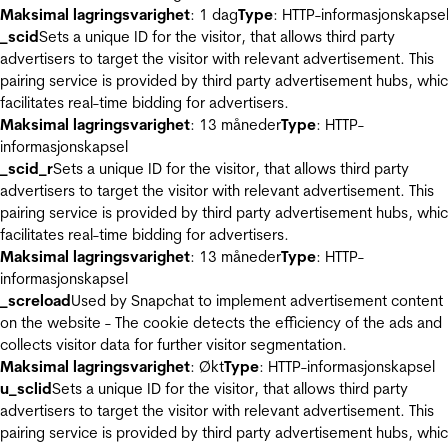
Maksimal lagringsvarighet
: 1 dag
Type
: HTTP-informasjonskapse
_scid
Sets a unique ID for the visitor, that allows third party
advertisers to target the visitor with relevant advertisement. This
pairing service is provided by third party advertisement hubs, whi
facilitates real-time bidding for advertisers.
Maksimal lagringsvarighet
: 13 måneder
Type
: HTTP-
informasjonskapsel
_scid_r
Sets a unique ID for the visitor, that allows third party
advertisers to target the visitor with relevant advertisement. This
pairing service is provided by third party advertisement hubs, whi
facilitates real-time bidding for advertisers.
Maksimal lagringsvarighet
: 13 måneder
Type
: HTTP-
informasjonskapsel
_screload
Used by Snapchat to implement advertisement content
on the website - The cookie detects the efficiency of the ads and
collects visitor data for further visitor segmentation.
Maksimal lagringsvarighet
: Økt
Type
: HTTP-informasjonskapsel
u_sclid
Sets a unique ID for the visitor, that allows third party
advertisers to target the visitor with relevant advertisement. This
pairing service is provided by third party advertisement hubs, whi