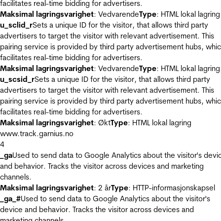
facilitates real-time bidding for advertisers.
Maksimal lagringsvarighet
: Vedvarende
Type
: HTML lokal lagring
u_sclid_r
Sets a unique ID for the visitor, that allows third party
advertisers to target the visitor with relevant advertisement. This
pairing service is provided by third party advertisement hubs, whi
facilitates real-time bidding for advertisers.
Maksimal lagringsvarighet
: Vedvarende
Type
: HTML lokal lagring
u_scsid_r
Sets a unique ID for the visitor, that allows third party
advertisers to target the visitor with relevant advertisement. This
pairing service is provided by third party advertisement hubs, whi
facilitates real-time bidding for advertisers.
Maksimal lagringsvarighet
: Økt
Type
: HTML lokal lagring
www.track.garnius.no
4
_ga
Used to send data to Google Analytics about the visitor's devi
and behavior. Tracks the visitor across devices and marketing
channels.
Maksimal lagringsvarighet
: 2 år
Type
: HTTP-informasjonskapsel
_ga_#
Used to send data to Google Analytics about the visitor's
device and behavior. Tracks the visitor across devices and
marketing channels.