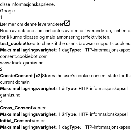
disse informasjonskapslene.
Google
1
Lær mer om denne leverandøren
Noen av dataene som innhentes av denne leverandøren, innhente
for å kunne tilpasse og måle annonseringseffektiviteten.
test_cookie
Used to check if the user's browser supports cookies
Maksimal lagringsvarighet
: 1 dag
Type
: HTTP-informasjonskapse
consent.cookiebot.com
www.track.garnius.no
2
CookieConsent [x2]
Stores the user's cookie consent state for th
current domain
Maksimal lagringsvarighet
: 1 år
Type
: HTTP-informasjonskapsel
garnius.no
4
Cross_Consent
Venter
Maksimal lagringsvarighet
: 1 år
Type
: HTTP-informasjonskapsel
Initial_Consent
Venter
Maksimal lagringsvarighet
: 1 dag
Type
: HTTP-informasjonskapse