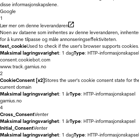
disse informasjonskapslene.
Google
1
Lær mer om denne leverandøren
Noen av dataene som innhentes av denne leverandøren, innhente
for å kunne tilpasse og måle annonseringseffektiviteten.
test_cookie
Used to check if the user's browser supports cookies
Maksimal lagringsvarighet
: 1 dag
Type
: HTTP-informasjonskapse
consent.cookiebot.com
www.track.garnius.no
2
CookieConsent [x2]
Stores the user's cookie consent state for th
current domain
Maksimal lagringsvarighet
: 1 år
Type
: HTTP-informasjonskapsel
garnius.no
4
Cross_Consent
Venter
Maksimal lagringsvarighet
: 1 år
Type
: HTTP-informasjonskapsel
Initial_Consent
Venter
Maksimal lagringsvarighet
: 1 dag
Type
: HTTP-informasjonskapse