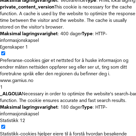
Maksimal lagringsvarighet
: Vedvarende
Type
: HTML lokal lagring
private_content_version
This cookie is necessary for the cache
function. A cache is used by the website to optimize the response
time between the visitor and the website. The cache is usually
stored on the visitor’s browser.
Maksimal lagringsvarighet
: 400 dager
Type
: HTTP-
informasjonskapsel
Egenskaper
1
Preferanse-cookies gjør et nettsted for å huske informasjon og
endrer måten nettsiden oppfører seg eller ser ut, ting som ditt
foretrukne språk eller den regionen du befinner deg i.
www.garnius.no
1
_ALGOLIA
Necessary in order to optimize the website's search-ba
function. The cookie ensures accurate and fast search results.
Maksimal lagringsvarighet
: 180 dager
Type
: HTTP-
informasjonskapsel
Statistikk
12
Statistikk-cookies hjelper eiere til å forstå hvordan besøkende