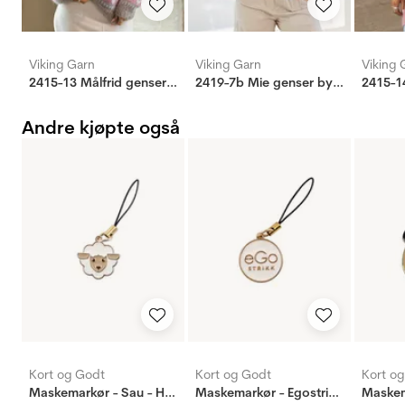
Viking Garn
Viking Garn
Viking 
2415-13 Målfrid genser by Mie Cappelen
2419-7b Mie genser by Mie Cappelen
Andre kjøpte også
Kort og Godt
Kort og Godt
Kort o
Maskemarkør - Sau - Hvit
Maskemarkør - Egostrikk - hvit/gull
Maskem