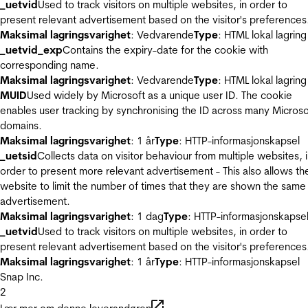
_uetvid
Used to track visitors on multiple websites, in order to
present relevant advertisement based on the visitor's preferences
Maksimal lagringsvarighet
: Vedvarende
Type
: HTML lokal lagring
_uetvid_exp
Contains the expiry-date for the cookie with
corresponding name.
Maksimal lagringsvarighet
: Vedvarende
Type
: HTML lokal lagring
MUID
Used widely by Microsoft as a unique user ID. The cookie
enables user tracking by synchronising the ID across many Microso
domains.
Maksimal lagringsvarighet
: 1 år
Type
: HTTP-informasjonskapsel
_uetsid
Collects data on visitor behaviour from multiple websites, 
order to present more relevant advertisement - This also allows th
website to limit the number of times that they are shown the same
advertisement.
Maksimal lagringsvarighet
: 1 dag
Type
: HTTP-informasjonskapse
_uetvid
Used to track visitors on multiple websites, in order to
present relevant advertisement based on the visitor's preferences
Maksimal lagringsvarighet
: 1 år
Type
: HTTP-informasjonskapsel
Snap Inc.
2