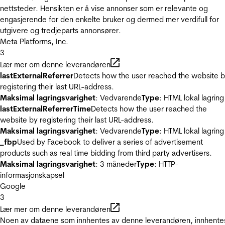
nettsteder. Hensikten er å vise annonser som er relevante og
engasjerende for den enkelte bruker og dermed mer verdifull for
utgivere og tredjeparts annonsører.
Meta Platforms, Inc.
3
Lær mer om denne leverandøren
lastExternalReferrer
Detects how the user reached the website 
registering their last URL-address.
Maksimal lagringsvarighet
: Vedvarende
Type
: HTML lokal lagring
lastExternalReferrerTime
Detects how the user reached the
website by registering their last URL-address.
Maksimal lagringsvarighet
: Vedvarende
Type
: HTML lokal lagring
_fbp
Used by Facebook to deliver a series of advertisement
products such as real time bidding from third party advertisers.
Maksimal lagringsvarighet
: 3 måneder
Type
: HTTP-
informasjonskapsel
Google
3
Lær mer om denne leverandøren
Noen av dataene som innhentes av denne leverandøren, innhente