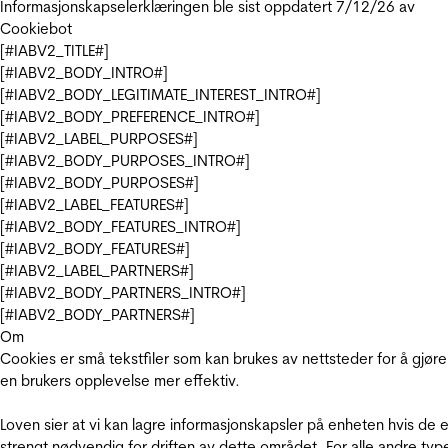
Informasjonskapselerklæringen ble sist oppdatert 7/12/26 av
Cookiebot
[#IABV2_TITLE#]
[#IABV2_BODY_INTRO#]
[#IABV2_BODY_LEGITIMATE_INTEREST_INTRO#]
[#IABV2_BODY_PREFERENCE_INTRO#]
[#IABV2_LABEL_PURPOSES#]
[#IABV2_BODY_PURPOSES_INTRO#]
[#IABV2_BODY_PURPOSES#]
[#IABV2_LABEL_FEATURES#]
[#IABV2_BODY_FEATURES_INTRO#]
[#IABV2_BODY_FEATURES#]
[#IABV2_LABEL_PARTNERS#]
[#IABV2_BODY_PARTNERS_INTRO#]
[#IABV2_BODY_PARTNERS#]
Om
Cookies er små tekstfiler som kan brukes av nettsteder for å gjøre
en brukers opplevelse mer effektiv.
Loven sier at vi kan lagre informasjonskapsler på enheten hvis de e
strengt nødvendig for driften av dette området. For alle andre typ