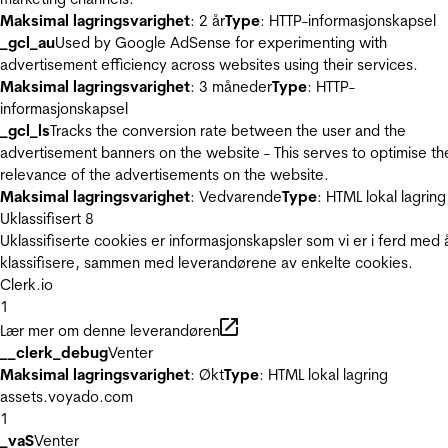
Maksimal lagringsvarighet
: 2 år
Type
: HTTP-informasjonskapsel
_gcl_au
Used by Google AdSense for experimenting with
advertisement efficiency across websites using their services.
Maksimal lagringsvarighet
: 3 måneder
Type
: HTTP-
informasjonskapsel
_gcl_ls
Tracks the conversion rate between the user and the
advertisement banners on the website - This serves to optimise th
relevance of the advertisements on the website.
Maksimal lagringsvarighet
: Vedvarende
Type
: HTML lokal lagring
Uklassifisert
8
Uklassifiserte cookies er informasjonskapsler som vi er i ferd med 
klassifisere, sammen med leverandørene av enkelte cookies.
Clerk.io
1
Lær mer om denne leverandøren
__clerk_debug
Venter
Maksimal lagringsvarighet
: Økt
Type
: HTML lokal lagring
assets.voyado.com
1
_vaS
Venter