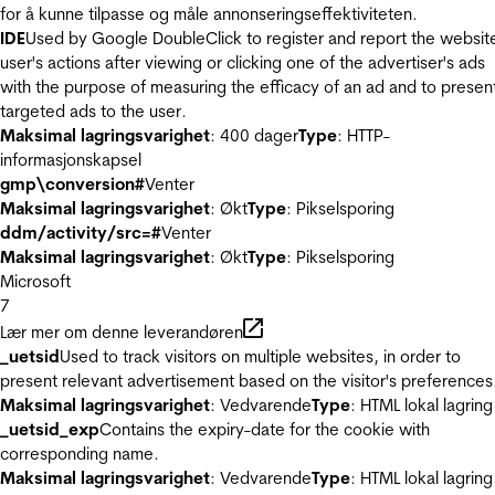
for å kunne tilpasse og måle annonseringseffektiviteten.
IDE
Used by Google DoubleClick to register and report the websit
user's actions after viewing or clicking one of the advertiser's ads
with the purpose of measuring the efficacy of an ad and to presen
targeted ads to the user.
Maksimal lagringsvarighet
: 400 dager
Type
: HTTP-
informasjonskapsel
gmp\conversion#
Venter
Maksimal lagringsvarighet
: Økt
Type
: Pikselsporing
ddm/activity/src=#
Venter
Maksimal lagringsvarighet
: Økt
Type
: Pikselsporing
Microsoft
7
Lær mer om denne leverandøren
_uetsid
Used to track visitors on multiple websites, in order to
present relevant advertisement based on the visitor's preferences
Maksimal lagringsvarighet
: Vedvarende
Type
: HTML lokal lagring
_uetsid_exp
Contains the expiry-date for the cookie with
corresponding name.
Maksimal lagringsvarighet
: Vedvarende
Type
: HTML lokal lagring