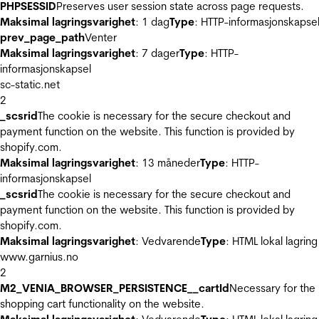
PHPSESSID
Preserves user session state across page requests.
Maksimal lagringsvarighet
: 1 dag
Type
: HTTP-informasjonskapse
prev_page_path
Venter
Maksimal lagringsvarighet
: 7 dager
Type
: HTTP-
informasjonskapsel
sc-static.net
2
_scsrid
The cookie is necessary for the secure checkout and
payment function on the website. This function is provided by
shopify.com.
Maksimal lagringsvarighet
: 13 måneder
Type
: HTTP-
informasjonskapsel
_scsrid
The cookie is necessary for the secure checkout and
payment function on the website. This function is provided by
shopify.com.
Maksimal lagringsvarighet
: Vedvarende
Type
: HTML lokal lagring
www.garnius.no
2
M2_VENIA_BROWSER_PERSISTENCE__cartId
Necessary for the
shopping cart functionality on the website.