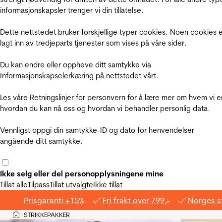
informasjonskapsler trenger vi din tillatelse.
Dette nettstedet bruker forskjellige typer cookies. Noen cookies 
lagt inn av tredjeparts tjenester som vises på våre sider.
Du kan endre eller oppheve ditt samtykke via
Informasjonskapselerkæring på nettstedet vårt.
Les våre Retningslinjer for personvern for å lære mer om hvem vi e
hvordan du kan nå oss og hvordan vi behandler personlig data.
Vennligst oppgi din samtykke-ID og dato for henvendelser
angående ditt samtykke.
Ikke selg eller del personopplysningene mine
Tillat alle
Tilpass
Tillat utvalgte
Ikke tillat
Prisgaranti +15%
Fri frakt over 799,-
Norges s
Hjem
STRIKKEPAKKER
>