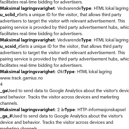
facilitates real-time bidding for advertisers.
Maksimal lagringsvarighet
: Vedvarende
Type
: HTML lokal lagring
u_sclid_r
Sets a unique ID for the visitor, that allows third party
advertisers to target the visitor with relevant advertisement. This
pairing service is provided by third party advertisement hubs, whi
facilitates real-time bidding for advertisers.
Maksimal lagringsvarighet
: Vedvarende
Type
: HTML lokal lagring
u_scsid_r
Sets a unique ID for the visitor, that allows third party
advertisers to target the visitor with relevant advertisement. This
pairing service is provided by third party advertisement hubs, whi
facilitates real-time bidding for advertisers.
Maksimal lagringsvarighet
: Økt
Type
: HTML lokal lagring
www.track.garnius.no
4
_ga
Used to send data to Google Analytics about the visitor's devi
and behavior. Tracks the visitor across devices and marketing
channels.
Maksimal lagringsvarighet
: 2 år
Type
: HTTP-informasjonskapsel
_ga_#
Used to send data to Google Analytics about the visitor's
device and behavior. Tracks the visitor across devices and
marketing channels.