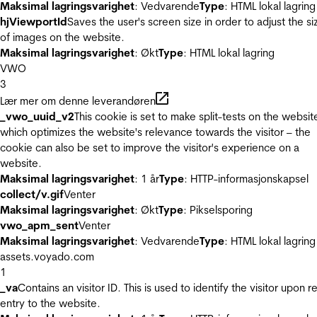
Maksimal lagringsvarighet
: Vedvarende
Type
: HTML lokal lagring
hjViewportId
Saves the user's screen size in order to adjust the si
of images on the website.
Maksimal lagringsvarighet
: Økt
Type
: HTML lokal lagring
VWO
3
Lær mer om denne leverandøren
_vwo_uuid_v2
This cookie is set to make split-tests on the websit
which optimizes the website's relevance towards the visitor – the
cookie can also be set to improve the visitor's experience on a
website.
Maksimal lagringsvarighet
: 1 år
Type
: HTTP-informasjonskapsel
collect/v.gif
Venter
Maksimal lagringsvarighet
: Økt
Type
: Pikselsporing
vwo_apm_sent
Venter
Maksimal lagringsvarighet
: Vedvarende
Type
: HTML lokal lagring
assets.voyado.com
1
_va
Contains an visitor ID. This is used to identify the visitor upon r
entry to the website.