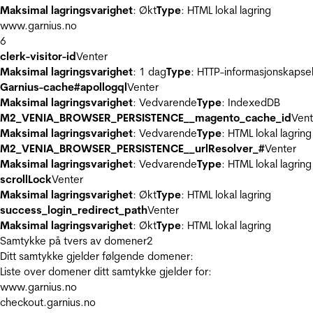
Maksimal lagringsvarighet
: Økt
Type
: HTML lokal lagring
www.garnius.no
6
clerk-visitor-id
Venter
Maksimal lagringsvarighet
: 1 dag
Type
: HTTP-informasjonskapse
Garnius-cache#apollogql
Venter
Maksimal lagringsvarighet
: Vedvarende
Type
: IndexedDB
M2_VENIA_BROWSER_PERSISTENCE__magento_cache_id
Vent
Maksimal lagringsvarighet
: Vedvarende
Type
: HTML lokal lagring
M2_VENIA_BROWSER_PERSISTENCE__urlResolver_#
Venter
Maksimal lagringsvarighet
: Vedvarende
Type
: HTML lokal lagring
scrollLock
Venter
Maksimal lagringsvarighet
: Økt
Type
: HTML lokal lagring
success_login_redirect_path
Venter
Maksimal lagringsvarighet
: Økt
Type
: HTML lokal lagring
Samtykke på tvers av domener
2
Ditt samtykke gjelder følgende domener:
Liste over domener ditt samtykke gjelder for:
www.garnius.no
checkout.garnius.no