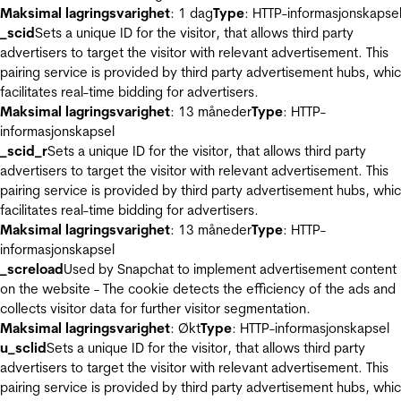
Maksimal lagringsvarighet
: 1 dag
Type
: HTTP-informasjonskapse
_scid
Sets a unique ID for the visitor, that allows third party
advertisers to target the visitor with relevant advertisement. This
pairing service is provided by third party advertisement hubs, whi
facilitates real-time bidding for advertisers.
Maksimal lagringsvarighet
: 13 måneder
Type
: HTTP-
informasjonskapsel
_scid_r
Sets a unique ID for the visitor, that allows third party
advertisers to target the visitor with relevant advertisement. This
pairing service is provided by third party advertisement hubs, whi
facilitates real-time bidding for advertisers.
Maksimal lagringsvarighet
: 13 måneder
Type
: HTTP-
informasjonskapsel
_screload
Used by Snapchat to implement advertisement content
on the website - The cookie detects the efficiency of the ads and
collects visitor data for further visitor segmentation.
Maksimal lagringsvarighet
: Økt
Type
: HTTP-informasjonskapsel
u_sclid
Sets a unique ID for the visitor, that allows third party
advertisers to target the visitor with relevant advertisement. This
pairing service is provided by third party advertisement hubs, whi