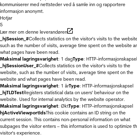
kommuniserer med nettsteder ved å samle inn og rapportere
informasjon anonymt.
Hotjar
5
Lær mer om denne leverandøren
_hjSession_#
Collects statistics on the visitor's visits to the websit
such as the number of visits, average time spent on the website a
what pages have been read.
Maksimal lagringsvarighet
: 1 dag
Type
: HTTP-informasjonskapse
_hjSessionUser_#
Collects statistics on the visitor's visits to the
website, such as the number of visits, average time spent on the
website and what pages have been read.
Maksimal lagringsvarighet
: 1 år
Type
: HTTP-informasjonskapsel
_hjTLDTest
Registers statistical data on users' behaviour on the
website. Used for internal analytics by the website operator.
Maksimal lagringsvarighet
: Økt
Type
: HTTP-informasjonskapsel
hjActiveViewportIds
This cookie contains an ID string on the
current session. This contains non-personal information on what
subpages the visitor enters – this information is used to optimize t
visitor's experience.