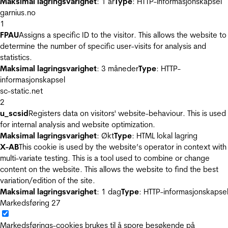
Maksimal lagringsvarighet
: 1 år
Type
: HTTP-informasjonskapsel
garnius.no
1
FPAU
Assigns a specific ID to the visitor. This allows the website to
determine the number of specific user-visits for analysis and
statistics.
Maksimal lagringsvarighet
: 3 måneder
Type
: HTTP-
informasjonskapsel
sc-static.net
2
u_scsid
Registers data on visitors' website-behaviour. This is used
for internal analysis and website optimization.
Maksimal lagringsvarighet
: Økt
Type
: HTML lokal lagring
X-AB
This cookie is used by the website’s operator in context with
multi-variate testing. This is a tool used to combine or change
content on the website. This allows the website to find the best
variation/edition of the site.
Maksimal lagringsvarighet
: 1 dag
Type
: HTTP-informasjonskapse
Markedsføring
27
Markedsførings-cookies brukes til å spore besøkende på