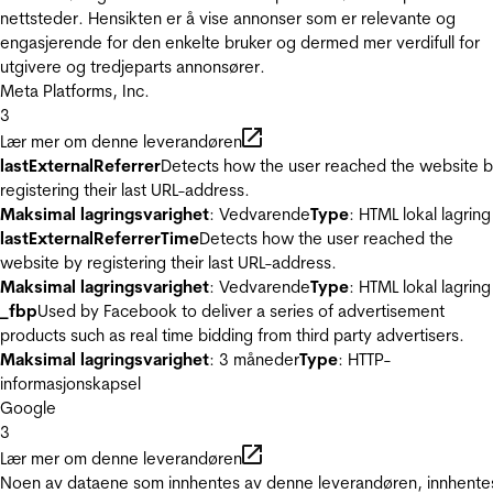
nettsteder. Hensikten er å vise annonser som er relevante og
engasjerende for den enkelte bruker og dermed mer verdifull for
utgivere og tredjeparts annonsører.
Meta Platforms, Inc.
3
Lær mer om denne leverandøren
lastExternalReferrer
Detects how the user reached the website 
registering their last URL-address.
Maksimal lagringsvarighet
: Vedvarende
Type
: HTML lokal lagring
lastExternalReferrerTime
Detects how the user reached the
website by registering their last URL-address.
Maksimal lagringsvarighet
: Vedvarende
Type
: HTML lokal lagring
_fbp
Used by Facebook to deliver a series of advertisement
products such as real time bidding from third party advertisers.
Maksimal lagringsvarighet
: 3 måneder
Type
: HTTP-
informasjonskapsel
Google
3
Lær mer om denne leverandøren
Noen av dataene som innhentes av denne leverandøren, innhente