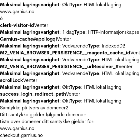
Maksimal lagringsvarighet
: Økt
Type
: HTML lokal lagring
www.garnius.no
6
clerk-visitor-id
Venter
Maksimal lagringsvarighet
: 1 dag
Type
: HTTP-informasjonskapse
Garnius-cache#apollogql
Venter
Maksimal lagringsvarighet
: Vedvarende
Type
: IndexedDB
M2_VENIA_BROWSER_PERSISTENCE__magento_cache_id
Vent
Maksimal lagringsvarighet
: Vedvarende
Type
: HTML lokal lagring
M2_VENIA_BROWSER_PERSISTENCE__urlResolver_#
Venter
Maksimal lagringsvarighet
: Vedvarende
Type
: HTML lokal lagring
scrollLock
Venter
Maksimal lagringsvarighet
: Økt
Type
: HTML lokal lagring
success_login_redirect_path
Venter
Maksimal lagringsvarighet
: Økt
Type
: HTML lokal lagring
Samtykke på tvers av domener
2
Ditt samtykke gjelder følgende domener:
Liste over domener ditt samtykke gjelder for:
www.garnius.no
checkout.garnius.no