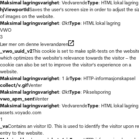
Maksimal lagringsvarighet
: Vedvarende
Type
: HTML lokal lagring
hjViewportId
Saves the user's screen size in order to adjust the si
of images on the website.
Maksimal lagringsvarighet
: Økt
Type
: HTML lokal lagring
VWO
3
Lær mer om denne leverandøren
_vwo_uuid_v2
This cookie is set to make split-tests on the websit
which optimizes the website's relevance towards the visitor – the
cookie can also be set to improve the visitor's experience on a
website.
Maksimal lagringsvarighet
: 1 år
Type
: HTTP-informasjonskapsel
collect/v.gif
Venter
Maksimal lagringsvarighet
: Økt
Type
: Pikselsporing
vwo_apm_sent
Venter
Maksimal lagringsvarighet
: Vedvarende
Type
: HTML lokal lagring
assets.voyado.com
1
_va
Contains an visitor ID. This is used to identify the visitor upon r
entry to the website.