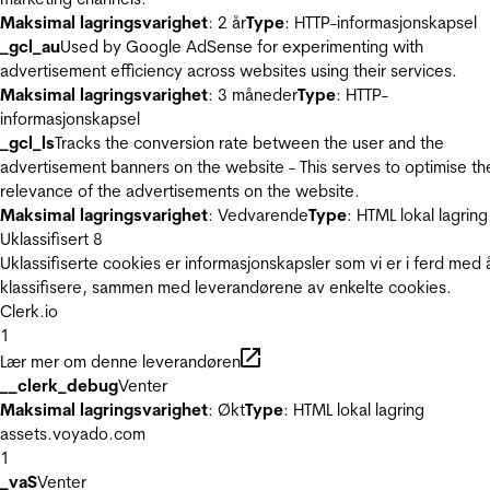
Maksimal lagringsvarighet
: 2 år
Type
: HTTP-informasjonskapsel
_gcl_au
Used by Google AdSense for experimenting with
advertisement efficiency across websites using their services.
Maksimal lagringsvarighet
: 3 måneder
Type
: HTTP-
informasjonskapsel
_gcl_ls
Tracks the conversion rate between the user and the
advertisement banners on the website - This serves to optimise th
relevance of the advertisements on the website.
Maksimal lagringsvarighet
: Vedvarende
Type
: HTML lokal lagring
Uklassifisert
8
Uklassifiserte cookies er informasjonskapsler som vi er i ferd med 
klassifisere, sammen med leverandørene av enkelte cookies.
Clerk.io
1
Lær mer om denne leverandøren
__clerk_debug
Venter
Maksimal lagringsvarighet
: Økt
Type
: HTML lokal lagring
assets.voyado.com
1
_vaS
Venter