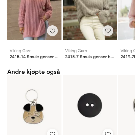
Viking Garn
Viking Garn
Viking 
2415-14 Smule genser by Mie Cappelen
2415-7 Smula genser by Mie Cappelen
Andre kjøpte også