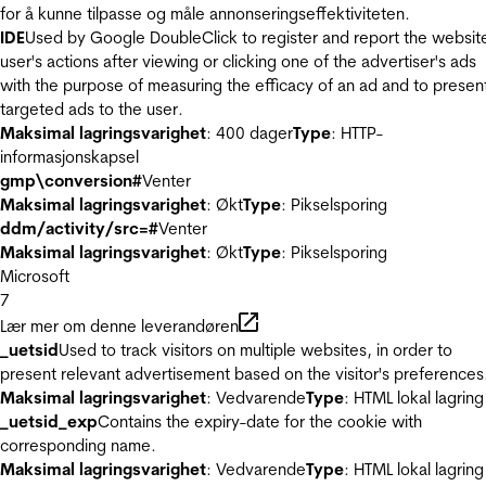
for å kunne tilpasse og måle annonseringseffektiviteten.
IDE
Used by Google DoubleClick to register and report the websit
user's actions after viewing or clicking one of the advertiser's ads
with the purpose of measuring the efficacy of an ad and to presen
targeted ads to the user.
Maksimal lagringsvarighet
: 400 dager
Type
: HTTP-
informasjonskapsel
gmp\conversion#
Venter
Maksimal lagringsvarighet
: Økt
Type
: Pikselsporing
ddm/activity/src=#
Venter
Maksimal lagringsvarighet
: Økt
Type
: Pikselsporing
Microsoft
7
Lær mer om denne leverandøren
_uetsid
Used to track visitors on multiple websites, in order to
present relevant advertisement based on the visitor's preferences
Maksimal lagringsvarighet
: Vedvarende
Type
: HTML lokal lagring
_uetsid_exp
Contains the expiry-date for the cookie with
corresponding name.
Maksimal lagringsvarighet
: Vedvarende
Type
: HTML lokal lagring