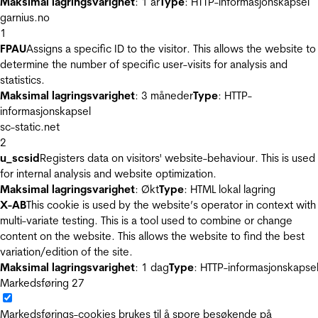
Maksimal lagringsvarighet
: 1 år
Type
: HTTP-informasjonskapsel
garnius.no
1
FPAU
Assigns a specific ID to the visitor. This allows the website to
determine the number of specific user-visits for analysis and
statistics.
Maksimal lagringsvarighet
: 3 måneder
Type
: HTTP-
informasjonskapsel
sc-static.net
2
u_scsid
Registers data on visitors' website-behaviour. This is used
for internal analysis and website optimization.
Maksimal lagringsvarighet
: Økt
Type
: HTML lokal lagring
X-AB
This cookie is used by the website’s operator in context with
multi-variate testing. This is a tool used to combine or change
content on the website. This allows the website to find the best
variation/edition of the site.
Maksimal lagringsvarighet
: 1 dag
Type
: HTTP-informasjonskapse
Markedsføring
27
Markedsførings-cookies brukes til å spore besøkende på