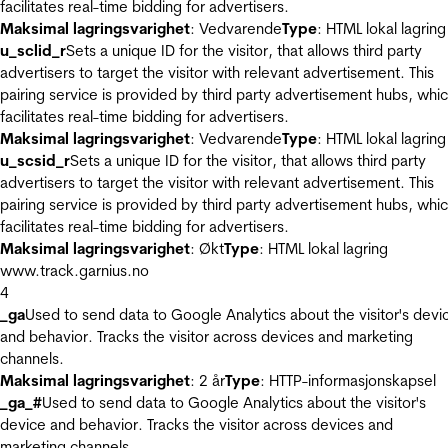
facilitates real-time bidding for advertisers.
Maksimal lagringsvarighet
: Vedvarende
Type
: HTML lokal lagring
u_sclid_r
Sets a unique ID for the visitor, that allows third party
advertisers to target the visitor with relevant advertisement. This
pairing service is provided by third party advertisement hubs, whi
facilitates real-time bidding for advertisers.
Maksimal lagringsvarighet
: Vedvarende
Type
: HTML lokal lagring
u_scsid_r
Sets a unique ID for the visitor, that allows third party
advertisers to target the visitor with relevant advertisement. This
pairing service is provided by third party advertisement hubs, whi
facilitates real-time bidding for advertisers.
Maksimal lagringsvarighet
: Økt
Type
: HTML lokal lagring
www.track.garnius.no
4
_ga
Used to send data to Google Analytics about the visitor's devi
and behavior. Tracks the visitor across devices and marketing
channels.
Maksimal lagringsvarighet
: 2 år
Type
: HTTP-informasjonskapsel
_ga_#
Used to send data to Google Analytics about the visitor's
device and behavior. Tracks the visitor across devices and
marketing channels.