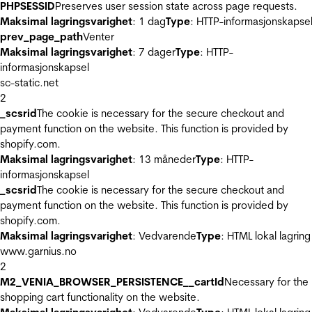
PHPSESSID
Preserves user session state across page requests.
Maksimal lagringsvarighet
: 1 dag
Type
: HTTP-informasjonskapse
prev_page_path
Venter
Maksimal lagringsvarighet
: 7 dager
Type
: HTTP-
informasjonskapsel
sc-static.net
2
_scsrid
The cookie is necessary for the secure checkout and
payment function on the website. This function is provided by
shopify.com.
Maksimal lagringsvarighet
: 13 måneder
Type
: HTTP-
informasjonskapsel
_scsrid
The cookie is necessary for the secure checkout and
payment function on the website. This function is provided by
shopify.com.
Maksimal lagringsvarighet
: Vedvarende
Type
: HTML lokal lagring
www.garnius.no
2
M2_VENIA_BROWSER_PERSISTENCE__cartId
Necessary for the
shopping cart functionality on the website.