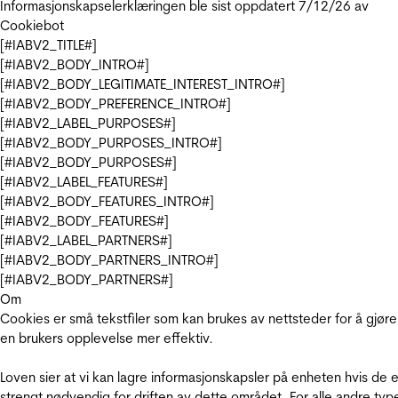
Informasjonskapselerklæringen ble sist oppdatert 7/12/26 av
Cookiebot
[#IABV2_TITLE#]
[#IABV2_BODY_INTRO#]
[#IABV2_BODY_LEGITIMATE_INTEREST_INTRO#]
[#IABV2_BODY_PREFERENCE_INTRO#]
[#IABV2_LABEL_PURPOSES#]
[#IABV2_BODY_PURPOSES_INTRO#]
[#IABV2_BODY_PURPOSES#]
[#IABV2_LABEL_FEATURES#]
[#IABV2_BODY_FEATURES_INTRO#]
[#IABV2_BODY_FEATURES#]
[#IABV2_LABEL_PARTNERS#]
[#IABV2_BODY_PARTNERS_INTRO#]
[#IABV2_BODY_PARTNERS#]
Om
Cookies er små tekstfiler som kan brukes av nettsteder for å gjøre
en brukers opplevelse mer effektiv.
Loven sier at vi kan lagre informasjonskapsler på enheten hvis de e
strengt nødvendig for driften av dette området. For alle andre typ