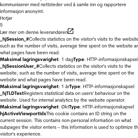
kommuniserer med nettsteder ved å samle inn og rapportere
informasjon anonymt.
Hotjar
5
Lær mer om denne leverandøren
_hjSession_#
Collects statistics on the visitor's visits to the websit
such as the number of visits, average time spent on the website a
what pages have been read.
Maksimal lagringsvarighet
: 1 dag
Type
: HTTP-informasjonskapse
_hjSessionUser_#
Collects statistics on the visitor's visits to the
website, such as the number of visits, average time spent on the
website and what pages have been read.
Maksimal lagringsvarighet
: 1 år
Type
: HTTP-informasjonskapsel
_hjTLDTest
Registers statistical data on users' behaviour on the
website. Used for internal analytics by the website operator.
Maksimal lagringsvarighet
: Økt
Type
: HTTP-informasjonskapsel
hjActiveViewportIds
This cookie contains an ID string on the
current session. This contains non-personal information on what
subpages the visitor enters – this information is used to optimize t
visitor's experience.