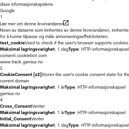
disse informasjonskapslene.
Google
1
Lær mer om denne leverandøren
Noen av dataene som innhentes av denne leverandøren, innhente
for å kunne tilpasse og måle annonseringseffektiviteten.
test_cookie
Used to check if the user's browser supports cookies
Maksimal lagringsvarighet
: 1 dag
Type
: HTTP-informasjonskapse
consent.cookiebot.com
www.track.garnius.no
2
CookieConsent [x2]
Stores the user's cookie consent state for th
current domain
Maksimal lagringsvarighet
: 1 år
Type
: HTTP-informasjonskapsel
garnius.no
4
Cross_Consent
Venter
Maksimal lagringsvarighet
: 1 år
Type
: HTTP-informasjonskapsel
Initial_Consent
Venter
Maksimal lagringsvarighet
: 1 dag
Type
: HTTP-informasjonskapse