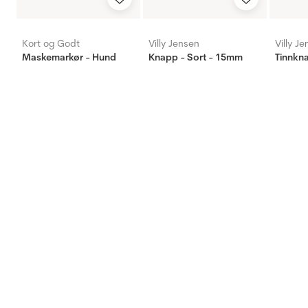
Kort og Godt
Villy Jensen
Villy J
Maskemarkør - Hund
Knapp - Sort - 15mm