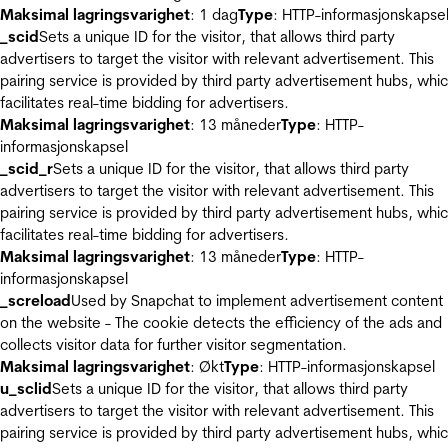
Maksimal lagringsvarighet
: 1 dag
Type
: HTTP-informasjonskapse
_scid
Sets a unique ID for the visitor, that allows third party
advertisers to target the visitor with relevant advertisement. This
pairing service is provided by third party advertisement hubs, whi
facilitates real-time bidding for advertisers.
Maksimal lagringsvarighet
: 13 måneder
Type
: HTTP-
informasjonskapsel
_scid_r
Sets a unique ID for the visitor, that allows third party
advertisers to target the visitor with relevant advertisement. This
pairing service is provided by third party advertisement hubs, whi
facilitates real-time bidding for advertisers.
Maksimal lagringsvarighet
: 13 måneder
Type
: HTTP-
informasjonskapsel
_screload
Used by Snapchat to implement advertisement content
on the website - The cookie detects the efficiency of the ads and
collects visitor data for further visitor segmentation.
Maksimal lagringsvarighet
: Økt
Type
: HTTP-informasjonskapsel
u_sclid
Sets a unique ID for the visitor, that allows third party
advertisers to target the visitor with relevant advertisement. This
pairing service is provided by third party advertisement hubs, whi