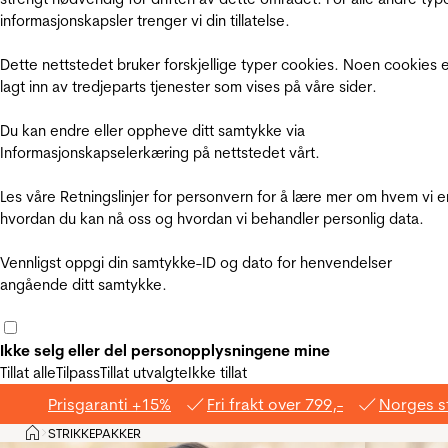
informasjonskapsler trenger vi din tillatelse.
Dette nettstedet bruker forskjellige typer cookies. Noen cookies 
lagt inn av tredjeparts tjenester som vises på våre sider.
Du kan endre eller oppheve ditt samtykke via
Informasjonskapselerkæring på nettstedet vårt.
Les våre Retningslinjer for personvern for å lære mer om hvem vi e
hvordan du kan nå oss og hvordan vi behandler personlig data.
Vennligst oppgi din samtykke-ID og dato for henvendelser
angående ditt samtykke.
Ikke selg eller del personopplysningene mine
Tillat alle
Tilpass
Tillat utvalgte
Ikke tillat
Prisgaranti +15%
Fri frakt over 799,-
Norges s
Hjem
STRIKKEPAKKER
>