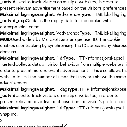
_uetvid
Used to track visitors on multiple websites, in order to
present relevant advertisement based on the visitor's preferences
Maksimal lagringsvarighet
: Vedvarende
Type
: HTML lokal lagring
_uetvid_exp
Contains the expiry-date for the cookie with
corresponding name.
Maksimal lagringsvarighet
: Vedvarende
Type
: HTML lokal lagring
MUID
Used widely by Microsoft as a unique user ID. The cookie
enables user tracking by synchronising the ID across many Microso
domains.
Maksimal lagringsvarighet
: 1 år
Type
: HTTP-informasjonskapsel
_uetsid
Collects data on visitor behaviour from multiple websites, 
order to present more relevant advertisement - This also allows th
website to limit the number of times that they are shown the same
advertisement.
Maksimal lagringsvarighet
: 1 dag
Type
: HTTP-informasjonskapse
_uetvid
Used to track visitors on multiple websites, in order to
present relevant advertisement based on the visitor's preferences
Maksimal lagringsvarighet
: 1 år
Type
: HTTP-informasjonskapsel
Snap Inc.
2