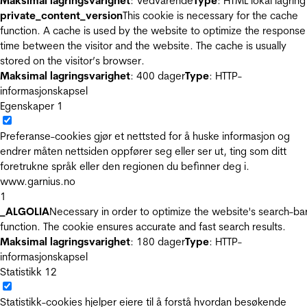
Maksimal lagringsvarighet
: Vedvarende
Type
: HTML lokal lagring
private_content_version
This cookie is necessary for the cache
function. A cache is used by the website to optimize the response
time between the visitor and the website. The cache is usually
stored on the visitor’s browser.
Maksimal lagringsvarighet
: 400 dager
Type
: HTTP-
informasjonskapsel
Egenskaper
1
Preferanse-cookies gjør et nettsted for å huske informasjon og
endrer måten nettsiden oppfører seg eller ser ut, ting som ditt
foretrukne språk eller den regionen du befinner deg i.
www.garnius.no
1
_ALGOLIA
Necessary in order to optimize the website's search-ba
function. The cookie ensures accurate and fast search results.
Maksimal lagringsvarighet
: 180 dager
Type
: HTTP-
informasjonskapsel
Statistikk
12
Statistikk-cookies hjelper eiere til å forstå hvordan besøkende