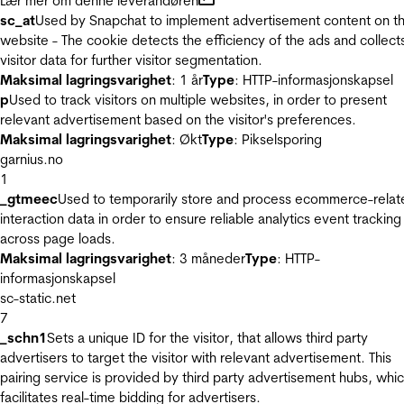
Lær mer om denne leverandøren
sc_at
Used by Snapchat to implement advertisement content on t
website - The cookie detects the efficiency of the ads and collect
visitor data for further visitor segmentation.
Maksimal lagringsvarighet
: 1 år
Type
: HTTP-informasjonskapsel
p
Used to track visitors on multiple websites, in order to present
relevant advertisement based on the visitor's preferences.
Maksimal lagringsvarighet
: Økt
Type
: Pikselsporing
garnius.no
1
_gtmeec
Used to temporarily store and process ecommerce-relat
interaction data in order to ensure reliable analytics event tracking
across page loads.
Maksimal lagringsvarighet
: 3 måneder
Type
: HTTP-
informasjonskapsel
sc-static.net
7
_schn1
Sets a unique ID for the visitor, that allows third party
advertisers to target the visitor with relevant advertisement. This
pairing service is provided by third party advertisement hubs, whi
facilitates real-time bidding for advertisers.