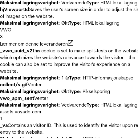
Maksimal lagringsvarighet
: Vedvarende
Type
: HTML lokal lagring
hjViewportId
Saves the user's screen size in order to adjust the si
of images on the website.
Maksimal lagringsvarighet
: Økt
Type
: HTML lokal lagring
VWO
3
Lær mer om denne leverandøren
_vwo_uuid_v2
This cookie is set to make split-tests on the websit
which optimizes the website's relevance towards the visitor – the
cookie can also be set to improve the visitor's experience on a
website.
Maksimal lagringsvarighet
: 1 år
Type
: HTTP-informasjonskapsel
collect/v.gif
Venter
Maksimal lagringsvarighet
: Økt
Type
: Pikselsporing
vwo_apm_sent
Venter
Maksimal lagringsvarighet
: Vedvarende
Type
: HTML lokal lagring
assets.voyado.com
1
_va
Contains an visitor ID. This is used to identify the visitor upon r
entry to the website.