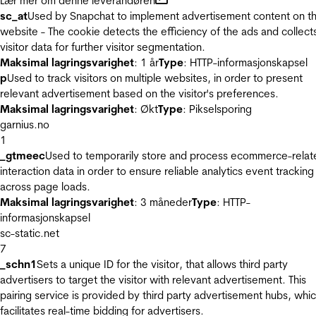
Lær mer om denne leverandøren
sc_at
Used by Snapchat to implement advertisement content on t
website - The cookie detects the efficiency of the ads and collect
visitor data for further visitor segmentation.
Maksimal lagringsvarighet
: 1 år
Type
: HTTP-informasjonskapsel
p
Used to track visitors on multiple websites, in order to present
relevant advertisement based on the visitor's preferences.
Maksimal lagringsvarighet
: Økt
Type
: Pikselsporing
garnius.no
1
_gtmeec
Used to temporarily store and process ecommerce-relat
interaction data in order to ensure reliable analytics event tracking
across page loads.
Maksimal lagringsvarighet
: 3 måneder
Type
: HTTP-
informasjonskapsel
sc-static.net
7
_schn1
Sets a unique ID for the visitor, that allows third party
advertisers to target the visitor with relevant advertisement. This
pairing service is provided by third party advertisement hubs, whi
facilitates real-time bidding for advertisers.