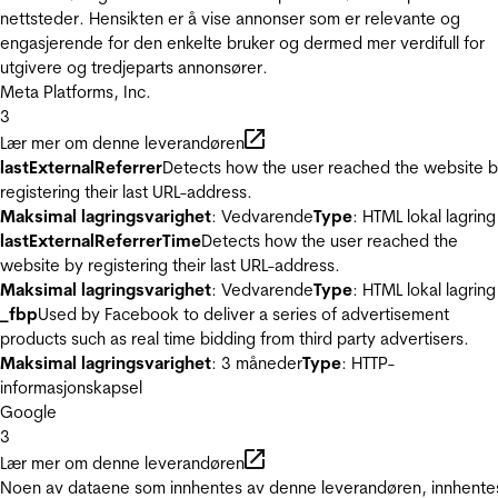
nettsteder. Hensikten er å vise annonser som er relevante og
engasjerende for den enkelte bruker og dermed mer verdifull for
utgivere og tredjeparts annonsører.
Meta Platforms, Inc.
3
Lær mer om denne leverandøren
lastExternalReferrer
Detects how the user reached the website 
registering their last URL-address.
Maksimal lagringsvarighet
: Vedvarende
Type
: HTML lokal lagring
lastExternalReferrerTime
Detects how the user reached the
website by registering their last URL-address.
Maksimal lagringsvarighet
: Vedvarende
Type
: HTML lokal lagring
_fbp
Used by Facebook to deliver a series of advertisement
products such as real time bidding from third party advertisers.
Maksimal lagringsvarighet
: 3 måneder
Type
: HTTP-
informasjonskapsel
Google
3
Lær mer om denne leverandøren
Noen av dataene som innhentes av denne leverandøren, innhente