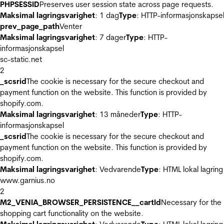
PHPSESSID
Preserves user session state across page requests.
Maksimal lagringsvarighet
: 1 dag
Type
: HTTP-informasjonskapse
prev_page_path
Venter
Maksimal lagringsvarighet
: 7 dager
Type
: HTTP-
informasjonskapsel
sc-static.net
2
_scsrid
The cookie is necessary for the secure checkout and
payment function on the website. This function is provided by
shopify.com.
Maksimal lagringsvarighet
: 13 måneder
Type
: HTTP-
informasjonskapsel
_scsrid
The cookie is necessary for the secure checkout and
payment function on the website. This function is provided by
shopify.com.
Maksimal lagringsvarighet
: Vedvarende
Type
: HTML lokal lagring
www.garnius.no
2
M2_VENIA_BROWSER_PERSISTENCE__cartId
Necessary for the
shopping cart functionality on the website.