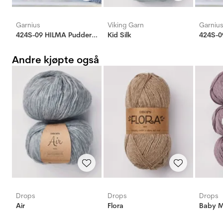
Garnius
Viking Garn
Garniu
424S-09 HILMA Pudderrosa
Kid Silk
424S-0
Andre kjøpte også
Drops
Drops
Drops
Air
Flora
Baby M