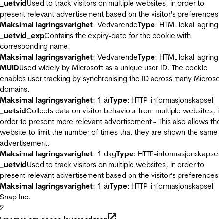
_uetvid
Used to track visitors on multiple websites, in order to
present relevant advertisement based on the visitor's preferences
Maksimal lagringsvarighet
: Vedvarende
Type
: HTML lokal lagring
_uetvid_exp
Contains the expiry-date for the cookie with
corresponding name.
Maksimal lagringsvarighet
: Vedvarende
Type
: HTML lokal lagring
MUID
Used widely by Microsoft as a unique user ID. The cookie
enables user tracking by synchronising the ID across many Microso
domains.
Maksimal lagringsvarighet
: 1 år
Type
: HTTP-informasjonskapsel
_uetsid
Collects data on visitor behaviour from multiple websites, 
order to present more relevant advertisement - This also allows th
website to limit the number of times that they are shown the same
advertisement.
Maksimal lagringsvarighet
: 1 dag
Type
: HTTP-informasjonskapse
_uetvid
Used to track visitors on multiple websites, in order to
present relevant advertisement based on the visitor's preferences
Maksimal lagringsvarighet
: 1 år
Type
: HTTP-informasjonskapsel
Snap Inc.
2