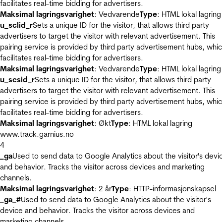
facilitates real-time bidding for advertisers.
Maksimal lagringsvarighet
: Vedvarende
Type
: HTML lokal lagring
u_sclid_r
Sets a unique ID for the visitor, that allows third party
advertisers to target the visitor with relevant advertisement. This
pairing service is provided by third party advertisement hubs, whi
facilitates real-time bidding for advertisers.
Maksimal lagringsvarighet
: Vedvarende
Type
: HTML lokal lagring
u_scsid_r
Sets a unique ID for the visitor, that allows third party
advertisers to target the visitor with relevant advertisement. This
pairing service is provided by third party advertisement hubs, whi
facilitates real-time bidding for advertisers.
Maksimal lagringsvarighet
: Økt
Type
: HTML lokal lagring
www.track.garnius.no
4
_ga
Used to send data to Google Analytics about the visitor's devi
and behavior. Tracks the visitor across devices and marketing
channels.
Maksimal lagringsvarighet
: 2 år
Type
: HTTP-informasjonskapsel
_ga_#
Used to send data to Google Analytics about the visitor's
device and behavior. Tracks the visitor across devices and
marketing channels.