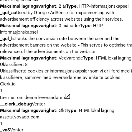
Maksimal lagringsvarighet
: 2 år
Type
: HTTP-informasjonskapsel
_gcl_au
Used by Google AdSense for experimenting with
advertisement efficiency across websites using their services.
Maksimal lagringsvarighet
: 3 måneder
Type
: HTTP-
informasjonskapsel
_gcl_ls
Tracks the conversion rate between the user and the
advertisement banners on the website - This serves to optimise th
relevance of the advertisements on the website.
Maksimal lagringsvarighet
: Vedvarende
Type
: HTML lokal lagring
Uklassifisert
8
Uklassifiserte cookies er informasjonskapsler som vi er i ferd med 
klassifisere, sammen med leverandørene av enkelte cookies.
Clerk.io
1
Lær mer om denne leverandøren
__clerk_debug
Venter
Maksimal lagringsvarighet
: Økt
Type
: HTML lokal lagring
assets.voyado.com
1
_vaS
Venter