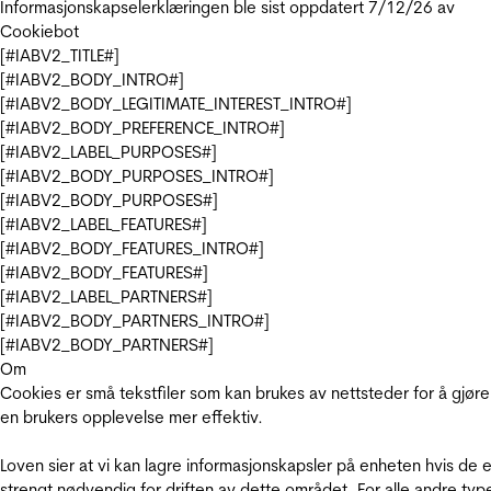
Informasjonskapselerklæringen ble sist oppdatert 7/12/26 av
Cookiebot
[#IABV2_TITLE#]
[#IABV2_BODY_INTRO#]
[#IABV2_BODY_LEGITIMATE_INTEREST_INTRO#]
[#IABV2_BODY_PREFERENCE_INTRO#]
[#IABV2_LABEL_PURPOSES#]
[#IABV2_BODY_PURPOSES_INTRO#]
[#IABV2_BODY_PURPOSES#]
[#IABV2_LABEL_FEATURES#]
[#IABV2_BODY_FEATURES_INTRO#]
[#IABV2_BODY_FEATURES#]
[#IABV2_LABEL_PARTNERS#]
[#IABV2_BODY_PARTNERS_INTRO#]
[#IABV2_BODY_PARTNERS#]
Om
Cookies er små tekstfiler som kan brukes av nettsteder for å gjøre
en brukers opplevelse mer effektiv.
Loven sier at vi kan lagre informasjonskapsler på enheten hvis de e
strengt nødvendig for driften av dette området. For alle andre typ