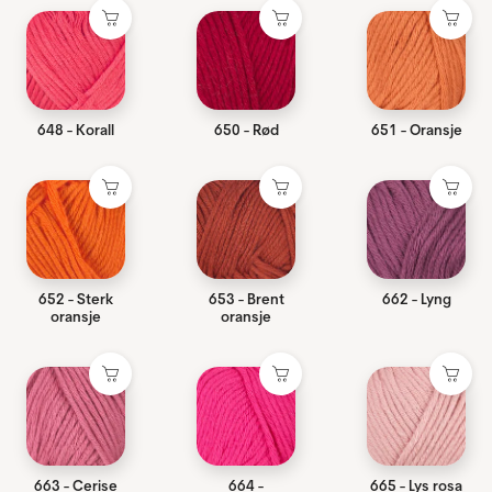
648 - Korall
650 - Rød
651 - Oransje
652 - Sterk
653 - Brent
662 - Lyng
oransje
oransje
663 - Cerise
664 -
665 - Lys rosa