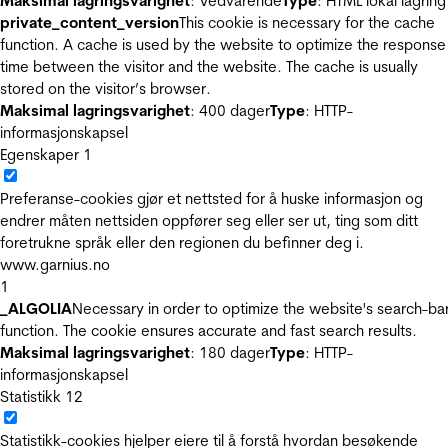
Maksimal lagringsvarighet
: Vedvarende
Type
: HTML lokal lagring
private_content_version
This cookie is necessary for the cache
function. A cache is used by the website to optimize the response
time between the visitor and the website. The cache is usually
stored on the visitor’s browser.
Maksimal lagringsvarighet
: 400 dager
Type
: HTTP-
informasjonskapsel
Egenskaper
1
Preferanse-cookies gjør et nettsted for å huske informasjon og
endrer måten nettsiden oppfører seg eller ser ut, ting som ditt
foretrukne språk eller den regionen du befinner deg i.
www.garnius.no
1
_ALGOLIA
Necessary in order to optimize the website's search-ba
function. The cookie ensures accurate and fast search results.
Maksimal lagringsvarighet
: 180 dager
Type
: HTTP-
informasjonskapsel
Statistikk
12
Statistikk-cookies hjelper eiere til å forstå hvordan besøkende