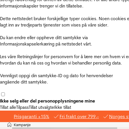
informasjonskapsler trenger vi din tillatelse.
Dette nettstedet bruker forskjellige typer cookies. Noen cookies 
lagt inn av tredjeparts tjenester som vises på våre sider.
Du kan endre eller oppheve ditt samtykke via
Informasjonskapselerkæring på nettstedet vårt.
Les våre Retningslinjer for personvern for å lære mer om hvem vi e
hvordan du kan nå oss og hvordan vi behandler personlig data.
Vennligst oppgi din samtykke-ID og dato for henvendelser
angående ditt samtykke.
Ikke selg eller del personopplysningene mine
Tillat alle
Tilpass
Tillat utvalgte
Ikke tillat
Prisgaranti +15%
Fri frakt over 799,-
Norges s
Hjem
Kampanje
>