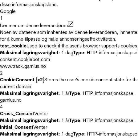
disse informasjonskapslene.
Google
1
Lær mer om denne leverandøren
Noen av dataene som innhentes av denne leverandøren, innhente
for å kunne tilpasse og måle annonseringseffektiviteten.
test_cookie
Used to check if the user's browser supports cookies
Maksimal lagringsvarighet
: 1 dag
Type
: HTTP-informasjonskapse
consent.cookiebot.com
www.track.garnius.no
2
CookieConsent [x2]
Stores the user's cookie consent state for th
current domain
Maksimal lagringsvarighet
: 1 år
Type
: HTTP-informasjonskapsel
garnius.no
4
Cross_Consent
Venter
Maksimal lagringsvarighet
: 1 år
Type
: HTTP-informasjonskapsel
Initial_Consent
Venter
Maksimal lagringsvarighet
: 1 dag
Type
: HTTP-informasjonskapse