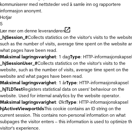
kommuniserer med nettsteder ved å samle inn og rapportere
informasjon anonymt.
Hotjar
5
Lær mer om denne leverandøren
_hjSession_#
Collects statistics on the visitor's visits to the websit
such as the number of visits, average time spent on the website a
what pages have been read.
Maksimal lagringsvarighet
: 1 dag
Type
: HTTP-informasjonskapse
_hjSessionUser_#
Collects statistics on the visitor's visits to the
website, such as the number of visits, average time spent on the
website and what pages have been read.
Maksimal lagringsvarighet
: 1 år
Type
: HTTP-informasjonskapsel
_hjTLDTest
Registers statistical data on users' behaviour on the
website. Used for internal analytics by the website operator.
Maksimal lagringsvarighet
: Økt
Type
: HTTP-informasjonskapsel
hjActiveViewportIds
This cookie contains an ID string on the
current session. This contains non-personal information on what
subpages the visitor enters – this information is used to optimize t
visitor's experience.