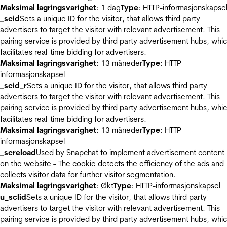
Maksimal lagringsvarighet
: 1 dag
Type
: HTTP-informasjonskapse
_scid
Sets a unique ID for the visitor, that allows third party
advertisers to target the visitor with relevant advertisement. This
pairing service is provided by third party advertisement hubs, whi
facilitates real-time bidding for advertisers.
Maksimal lagringsvarighet
: 13 måneder
Type
: HTTP-
informasjonskapsel
_scid_r
Sets a unique ID for the visitor, that allows third party
advertisers to target the visitor with relevant advertisement. This
pairing service is provided by third party advertisement hubs, whi
facilitates real-time bidding for advertisers.
Maksimal lagringsvarighet
: 13 måneder
Type
: HTTP-
informasjonskapsel
_screload
Used by Snapchat to implement advertisement content
on the website - The cookie detects the efficiency of the ads and
collects visitor data for further visitor segmentation.
Maksimal lagringsvarighet
: Økt
Type
: HTTP-informasjonskapsel
u_sclid
Sets a unique ID for the visitor, that allows third party
advertisers to target the visitor with relevant advertisement. This
pairing service is provided by third party advertisement hubs, whi