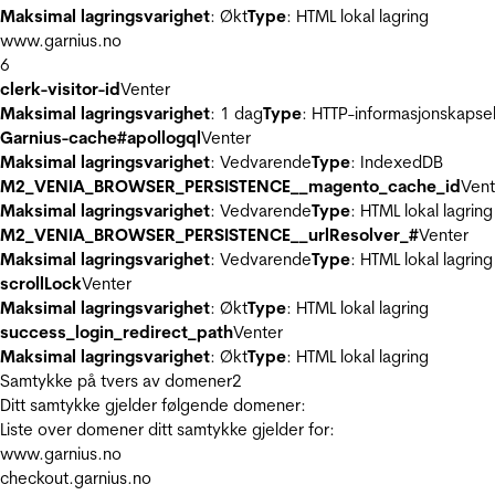
Maksimal lagringsvarighet
: Økt
Type
: HTML lokal lagring
www.garnius.no
6
clerk-visitor-id
Venter
Maksimal lagringsvarighet
: 1 dag
Type
: HTTP-informasjonskapse
Garnius-cache#apollogql
Venter
Maksimal lagringsvarighet
: Vedvarende
Type
: IndexedDB
M2_VENIA_BROWSER_PERSISTENCE__magento_cache_id
Vent
Maksimal lagringsvarighet
: Vedvarende
Type
: HTML lokal lagring
M2_VENIA_BROWSER_PERSISTENCE__urlResolver_#
Venter
Maksimal lagringsvarighet
: Vedvarende
Type
: HTML lokal lagring
scrollLock
Venter
Maksimal lagringsvarighet
: Økt
Type
: HTML lokal lagring
success_login_redirect_path
Venter
Maksimal lagringsvarighet
: Økt
Type
: HTML lokal lagring
Samtykke på tvers av domener
2
Ditt samtykke gjelder følgende domener:
Liste over domener ditt samtykke gjelder for:
www.garnius.no
checkout.garnius.no