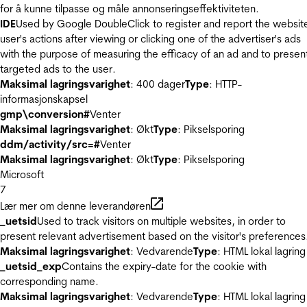
for å kunne tilpasse og måle annonseringseffektiviteten.
IDE
Used by Google DoubleClick to register and report the websit
user's actions after viewing or clicking one of the advertiser's ads
with the purpose of measuring the efficacy of an ad and to presen
targeted ads to the user.
Maksimal lagringsvarighet
: 400 dager
Type
: HTTP-
informasjonskapsel
gmp\conversion#
Venter
Maksimal lagringsvarighet
: Økt
Type
: Pikselsporing
ddm/activity/src=#
Venter
Maksimal lagringsvarighet
: Økt
Type
: Pikselsporing
Microsoft
7
Lær mer om denne leverandøren
_uetsid
Used to track visitors on multiple websites, in order to
present relevant advertisement based on the visitor's preferences
Maksimal lagringsvarighet
: Vedvarende
Type
: HTML lokal lagring
_uetsid_exp
Contains the expiry-date for the cookie with
corresponding name.
Maksimal lagringsvarighet
: Vedvarende
Type
: HTML lokal lagring