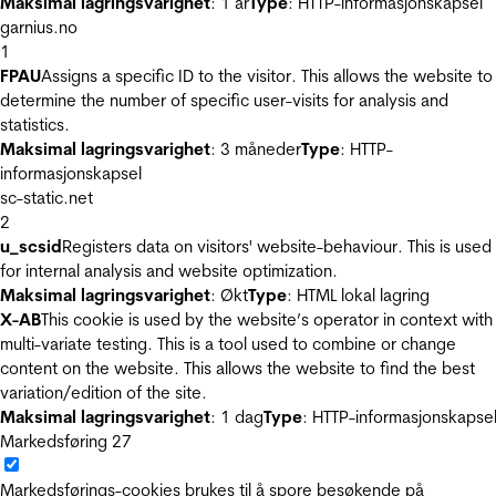
Maksimal lagringsvarighet
: 1 år
Type
: HTTP-informasjonskapsel
garnius.no
1
FPAU
Assigns a specific ID to the visitor. This allows the website to
determine the number of specific user-visits for analysis and
statistics.
Maksimal lagringsvarighet
: 3 måneder
Type
: HTTP-
informasjonskapsel
sc-static.net
2
u_scsid
Registers data on visitors' website-behaviour. This is used
for internal analysis and website optimization.
Maksimal lagringsvarighet
: Økt
Type
: HTML lokal lagring
X-AB
This cookie is used by the website’s operator in context with
multi-variate testing. This is a tool used to combine or change
content on the website. This allows the website to find the best
variation/edition of the site.
Maksimal lagringsvarighet
: 1 dag
Type
: HTTP-informasjonskapse
Markedsføring
27
Markedsførings-cookies brukes til å spore besøkende på