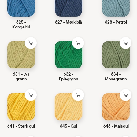
625 -
627 - Mørk blå
628 - Petrol
Kongeblå
631 - Lys
632 -
634 -
grønn
Eplegrønn
Mosegrønn
641 - Sterk gul
645 - Gul
646 - Maisgul