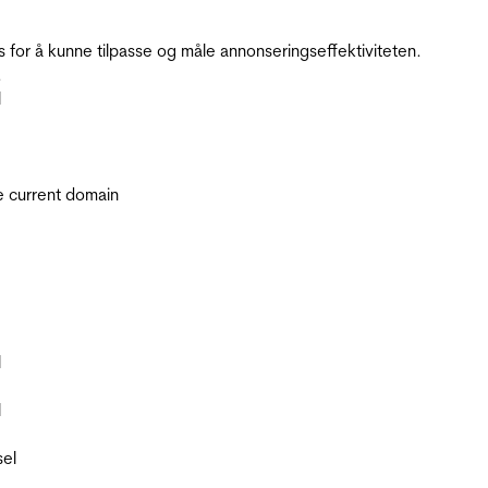
for å kunne tilpasse og måle annonseringseffektiviteten.
.
l
he current domain
l
l
sel