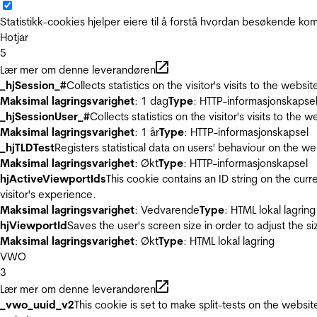
Statistikk-cookies hjelper eiere til å forstå hvordan besøkende 
Hotjar
5
Lær mer om denne leverandøren
_hjSession_#
Collects statistics on the visitor's visits to the we
Maksimal lagringsvarighet
: 1 dag
Type
: HTTP-informasjonskapse
_hjSessionUser_#
Collects statistics on the visitor's visits to t
Maksimal lagringsvarighet
: 1 år
Type
: HTTP-informasjonskapsel
_hjTLDTest
Registers statistical data on users' behaviour on the we
Maksimal lagringsvarighet
: Økt
Type
: HTTP-informasjonskapsel
hjActiveViewportIds
This cookie contains an ID string on the curr
visitor's experience.
Maksimal lagringsvarighet
: Vedvarende
Type
: HTML lokal lagring
hjViewportId
Saves the user's screen size in order to adjust the s
Maksimal lagringsvarighet
: Økt
Type
: HTML lokal lagring
VWO
3
Lær mer om denne leverandøren
_vwo_uuid_v2
This cookie is set to make split-tests on the websi