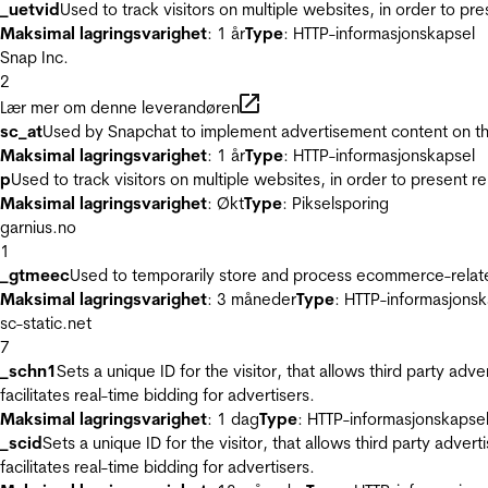
_uetvid
Used to track visitors on multiple websites, in order to pr
Maksimal lagringsvarighet
: 1 år
Type
: HTTP-informasjonskapsel
Snap Inc.
2
Lær mer om denne leverandøren
sc_at
Used by Snapchat to implement advertisement content on the w
Maksimal lagringsvarighet
: 1 år
Type
: HTTP-informasjonskapsel
p
Used to track visitors on multiple websites, in order to present 
Maksimal lagringsvarighet
: Økt
Type
: Pikselsporing
garnius.no
1
_gtmeec
Used to temporarily store and process ecommerce-related 
Maksimal lagringsvarighet
: 3 måneder
Type
: HTTP-informasjonsk
sc-static.net
7
_schn1
Sets a unique ID for the visitor, that allows third party adv
facilitates real-time bidding for advertisers.
Maksimal lagringsvarighet
: 1 dag
Type
: HTTP-informasjonskapse
_scid
Sets a unique ID for the visitor, that allows third party adver
facilitates real-time bidding for advertisers.