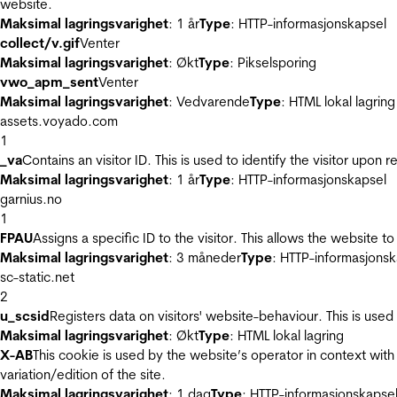
website.
Maksimal lagringsvarighet
: 1 år
Type
: HTTP-informasjonskapsel
collect/v.gif
Venter
Maksimal lagringsvarighet
: Økt
Type
: Pikselsporing
vwo_apm_sent
Venter
Maksimal lagringsvarighet
: Vedvarende
Type
: HTML lokal lagring
assets.voyado.com
1
_va
Contains an visitor ID. This is used to identify the visitor upon 
Maksimal lagringsvarighet
: 1 år
Type
: HTTP-informasjonskapsel
garnius.no
1
FPAU
Assigns a specific ID to the visitor. This allows the website to
Maksimal lagringsvarighet
: 3 måneder
Type
: HTTP-informasjonsk
sc-static.net
2
u_scsid
Registers data on visitors' website-behaviour. This is used 
Maksimal lagringsvarighet
: Økt
Type
: HTML lokal lagring
X-AB
This cookie is used by the website’s operator in context with 
variation/edition of the site.
Maksimal lagringsvarighet
: 1 dag
Type
: HTTP-informasjonskapse