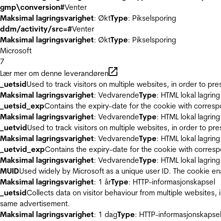
gmp\conversion#
Venter
Maksimal lagringsvarighet
: Økt
Type
: Pikselsporing
ddm/activity/src=#
Venter
Maksimal lagringsvarighet
: Økt
Type
: Pikselsporing
Microsoft
7
Lær mer om denne leverandøren
_uetsid
Used to track visitors on multiple websites, in order to pr
Maksimal lagringsvarighet
: Vedvarende
Type
: HTML lokal lagring
_uetsid_exp
Contains the expiry-date for the cookie with corres
Maksimal lagringsvarighet
: Vedvarende
Type
: HTML lokal lagring
_uetvid
Used to track visitors on multiple websites, in order to pr
Maksimal lagringsvarighet
: Vedvarende
Type
: HTML lokal lagring
_uetvid_exp
Contains the expiry-date for the cookie with corres
Maksimal lagringsvarighet
: Vedvarende
Type
: HTML lokal lagring
MUID
Used widely by Microsoft as a unique user ID. The cookie en
Maksimal lagringsvarighet
: 1 år
Type
: HTTP-informasjonskapsel
_uetsid
Collects data on visitor behaviour from multiple websites, 
same advertisement.
Maksimal lagringsvarighet
: 1 dag
Type
: HTTP-informasjonskapse