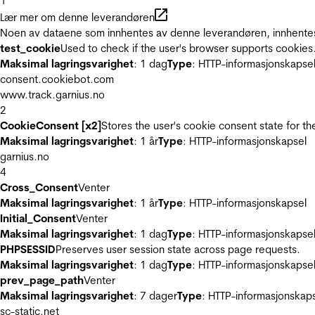
1
Lær mer om denne leverandøren
Noen av dataene som innhentes av denne leverandøren, innhentes 
test_cookie
Used to check if the user's browser supports cookies
Maksimal lagringsvarighet
: 1 dag
Type
: HTTP-informasjonskapse
consent.cookiebot.com
www.track.garnius.no
2
CookieConsent [x2]
Stores the user's cookie consent state for t
Maksimal lagringsvarighet
: 1 år
Type
: HTTP-informasjonskapsel
garnius.no
4
Cross_Consent
Venter
Maksimal lagringsvarighet
: 1 år
Type
: HTTP-informasjonskapsel
Initial_Consent
Venter
Maksimal lagringsvarighet
: 1 dag
Type
: HTTP-informasjonskapse
PHPSESSID
Preserves user session state across page requests.
Maksimal lagringsvarighet
: 1 dag
Type
: HTTP-informasjonskapse
prev_page_path
Venter
Maksimal lagringsvarighet
: 7 dager
Type
: HTTP-informasjonskap
sc-static.net