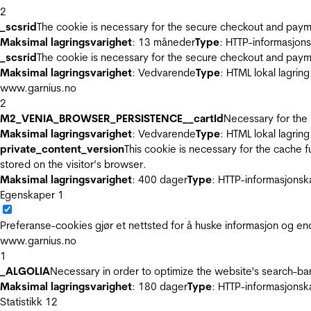
2
_scsrid
The cookie is necessary for the secure checkout and payme
Maksimal lagringsvarighet
: 13 måneder
Type
: HTTP-informasjon
_scsrid
The cookie is necessary for the secure checkout and payme
Maksimal lagringsvarighet
: Vedvarende
Type
: HTML lokal lagring
www.garnius.no
2
M2_VENIA_BROWSER_PERSISTENCE__cartId
Necessary for the 
Maksimal lagringsvarighet
: Vedvarende
Type
: HTML lokal lagring
private_content_version
This cookie is necessary for the cache 
stored on the visitor’s browser.
Maksimal lagringsvarighet
: 400 dager
Type
: HTTP-informasjonsk
Egenskaper
1
Preferanse-cookies gjør et nettsted for å huske informasjon og end
www.garnius.no
1
_ALGOLIA
Necessary in order to optimize the website's search-bar
Maksimal lagringsvarighet
: 180 dager
Type
: HTTP-informasjonsk
Statistikk
12