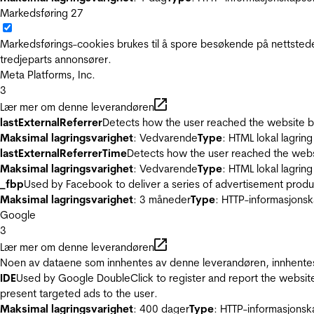
Markedsføring
27
Markedsførings-cookies brukes til å spore besøkende på nettstede
tredjeparts annonsører.
Meta Platforms, Inc.
3
Lær mer om denne leverandøren
lastExternalReferrer
Detects how the user reached the website by 
Maksimal lagringsvarighet
: Vedvarende
Type
: HTML lokal lagring
lastExternalReferrerTime
Detects how the user reached the websi
Maksimal lagringsvarighet
: Vedvarende
Type
: HTML lokal lagring
_fbp
Used by Facebook to deliver a series of advertisement product
Maksimal lagringsvarighet
: 3 måneder
Type
: HTTP-informasjonsk
Google
3
Lær mer om denne leverandøren
Noen av dataene som innhentes av denne leverandøren, innhentes 
IDE
Used by Google DoubleClick to register and report the website u
present targeted ads to the user.
Maksimal lagringsvarighet
: 400 dager
Type
: HTTP-informasjonsk