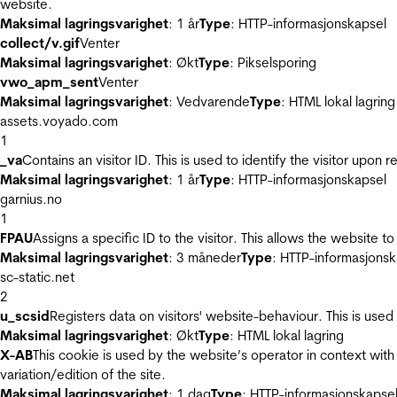
website.
Maksimal lagringsvarighet
: 1 år
Type
: HTTP-informasjonskapsel
collect/v.gif
Venter
Maksimal lagringsvarighet
: Økt
Type
: Pikselsporing
vwo_apm_sent
Venter
Maksimal lagringsvarighet
: Vedvarende
Type
: HTML lokal lagring
assets.voyado.com
1
_va
Contains an visitor ID. This is used to identify the visitor upon 
Maksimal lagringsvarighet
: 1 år
Type
: HTTP-informasjonskapsel
garnius.no
1
FPAU
Assigns a specific ID to the visitor. This allows the website to
Maksimal lagringsvarighet
: 3 måneder
Type
: HTTP-informasjonsk
sc-static.net
2
u_scsid
Registers data on visitors' website-behaviour. This is used 
Maksimal lagringsvarighet
: Økt
Type
: HTML lokal lagring
X-AB
This cookie is used by the website’s operator in context with 
variation/edition of the site.
Maksimal lagringsvarighet
: 1 dag
Type
: HTTP-informasjonskapse