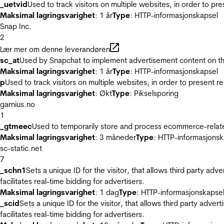
_uetvid
Used to track visitors on multiple websites, in order to pr
Maksimal lagringsvarighet
: 1 år
Type
: HTTP-informasjonskapsel
Snap Inc.
2
Lær mer om denne leverandøren
sc_at
Used by Snapchat to implement advertisement content on the w
Maksimal lagringsvarighet
: 1 år
Type
: HTTP-informasjonskapsel
p
Used to track visitors on multiple websites, in order to present 
Maksimal lagringsvarighet
: Økt
Type
: Pikselsporing
garnius.no
1
_gtmeec
Used to temporarily store and process ecommerce-related 
Maksimal lagringsvarighet
: 3 måneder
Type
: HTTP-informasjonsk
sc-static.net
7
_schn1
Sets a unique ID for the visitor, that allows third party adv
facilitates real-time bidding for advertisers.
Maksimal lagringsvarighet
: 1 dag
Type
: HTTP-informasjonskapse
_scid
Sets a unique ID for the visitor, that allows third party adver
facilitates real-time bidding for advertisers.