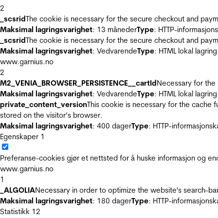
2
_scsrid
The cookie is necessary for the secure checkout and payme
Maksimal lagringsvarighet
: 13 måneder
Type
: HTTP-informasjon
_scsrid
The cookie is necessary for the secure checkout and payme
Maksimal lagringsvarighet
: Vedvarende
Type
: HTML lokal lagring
www.garnius.no
2
M2_VENIA_BROWSER_PERSISTENCE__cartId
Necessary for the 
Maksimal lagringsvarighet
: Vedvarende
Type
: HTML lokal lagring
private_content_version
This cookie is necessary for the cache 
stored on the visitor’s browser.
Maksimal lagringsvarighet
: 400 dager
Type
: HTTP-informasjonsk
Egenskaper
1
Preferanse-cookies gjør et nettsted for å huske informasjon og end
www.garnius.no
1
_ALGOLIA
Necessary in order to optimize the website's search-bar
Maksimal lagringsvarighet
: 180 dager
Type
: HTTP-informasjonsk
Statistikk
12