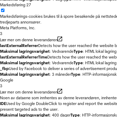
Markedsføring
27
Markedsførings-cookies brukes til å spore besøkende på nettstede
tredjeparts annonsører.
Meta Platforms, Inc.
3
Lær mer om denne leverandøren
lastExternalReferrer
Detects how the user reached the website by 
Maksimal lagringsvarighet
: Vedvarende
Type
: HTML lokal lagring
lastExternalReferrerTime
Detects how the user reached the websi
Maksimal lagringsvarighet
: Vedvarende
Type
: HTML lokal lagring
_fbp
Used by Facebook to deliver a series of advertisement product
Maksimal lagringsvarighet
: 3 måneder
Type
: HTTP-informasjonsk
Google
3
Lær mer om denne leverandøren
Noen av dataene som innhentes av denne leverandøren, innhentes 
IDE
Used by Google DoubleClick to register and report the website u
present targeted ads to the user.
Maksimal lagringsvarighet
: 400 dager
Type
: HTTP-informasjonsk