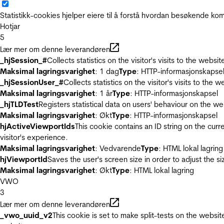
Statistikk-cookies hjelper eiere til å forstå hvordan besøkende 
Hotjar
5
Lær mer om denne leverandøren
_hjSession_#
Collects statistics on the visitor's visits to the we
Maksimal lagringsvarighet
: 1 dag
Type
: HTTP-informasjonskapse
_hjSessionUser_#
Collects statistics on the visitor's visits to t
Maksimal lagringsvarighet
: 1 år
Type
: HTTP-informasjonskapsel
_hjTLDTest
Registers statistical data on users' behaviour on the we
Maksimal lagringsvarighet
: Økt
Type
: HTTP-informasjonskapsel
hjActiveViewportIds
This cookie contains an ID string on the curr
visitor's experience.
Maksimal lagringsvarighet
: Vedvarende
Type
: HTML lokal lagring
hjViewportId
Saves the user's screen size in order to adjust the s
Maksimal lagringsvarighet
: Økt
Type
: HTML lokal lagring
VWO
3
Lær mer om denne leverandøren
_vwo_uuid_v2
This cookie is set to make split-tests on the websi