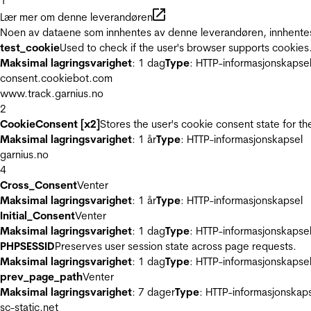
1
Lær mer om denne leverandøren
Noen av dataene som innhentes av denne leverandøren, innhentes 
test_cookie
Used to check if the user's browser supports cookies
Maksimal lagringsvarighet
: 1 dag
Type
: HTTP-informasjonskapse
consent.cookiebot.com
www.track.garnius.no
2
CookieConsent [x2]
Stores the user's cookie consent state for t
Maksimal lagringsvarighet
: 1 år
Type
: HTTP-informasjonskapsel
garnius.no
4
Cross_Consent
Venter
Maksimal lagringsvarighet
: 1 år
Type
: HTTP-informasjonskapsel
Initial_Consent
Venter
Maksimal lagringsvarighet
: 1 dag
Type
: HTTP-informasjonskapse
PHPSESSID
Preserves user session state across page requests.
Maksimal lagringsvarighet
: 1 dag
Type
: HTTP-informasjonskapse
prev_page_path
Venter
Maksimal lagringsvarighet
: 7 dager
Type
: HTTP-informasjonskap
sc-static.net