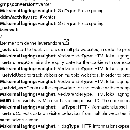
gmp\conversion#
Venter
Maksimal lagringsvarighet
: Økt
Type
: Pikselsporing
ddm/activity/src=#
Venter
Maksimal lagringsvarighet
: Økt
Type
: Pikselsporing
Microsoft
7
Lær mer om denne leverandøren
_uetsid
Used to track visitors on multiple websites, in order to pr
Maksimal lagringsvarighet
: Vedvarende
Type
: HTML lokal lagring
_uetsid_exp
Contains the expiry-date for the cookie with corres
Maksimal lagringsvarighet
: Vedvarende
Type
: HTML lokal lagring
_uetvid
Used to track visitors on multiple websites, in order to pr
Maksimal lagringsvarighet
: Vedvarende
Type
: HTML lokal lagring
_uetvid_exp
Contains the expiry-date for the cookie with corres
Maksimal lagringsvarighet
: Vedvarende
Type
: HTML lokal lagring
MUID
Used widely by Microsoft as a unique user ID. The cookie en
Maksimal lagringsvarighet
: 1 år
Type
: HTTP-informasjonskapsel
_uetsid
Collects data on visitor behaviour from multiple websites, 
same advertisement.
Maksimal lagringsvarighet
: 1 dag
Type
: HTTP-informasjonskapse