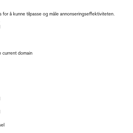
for å kunne tilpasse og måle annonseringseffektiviteten.
.
l
he current domain
l
l
sel