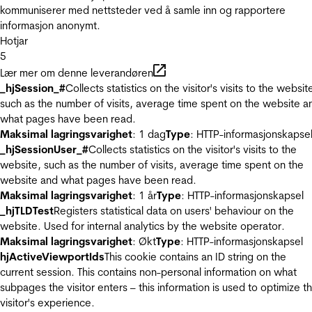
kommuniserer med nettsteder ved å samle inn og rapportere
informasjon anonymt.
Hotjar
5
Lær mer om denne leverandøren
_hjSession_#
Collects statistics on the visitor's visits to the websit
such as the number of visits, average time spent on the website a
what pages have been read.
Maksimal lagringsvarighet
: 1 dag
Type
: HTTP-informasjonskapse
_hjSessionUser_#
Collects statistics on the visitor's visits to the
website, such as the number of visits, average time spent on the
website and what pages have been read.
Maksimal lagringsvarighet
: 1 år
Type
: HTTP-informasjonskapsel
_hjTLDTest
Registers statistical data on users' behaviour on the
website. Used for internal analytics by the website operator.
Maksimal lagringsvarighet
: Økt
Type
: HTTP-informasjonskapsel
hjActiveViewportIds
This cookie contains an ID string on the
current session. This contains non-personal information on what
subpages the visitor enters – this information is used to optimize t
visitor's experience.