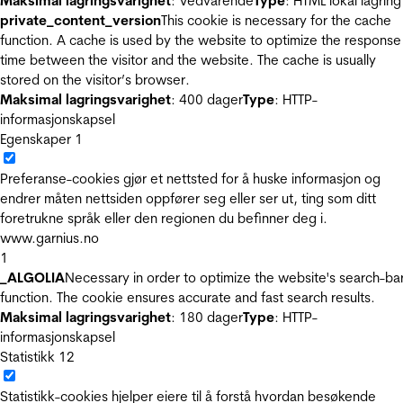
Maksimal lagringsvarighet
: Vedvarende
Type
: HTML lokal lagring
private_content_version
This cookie is necessary for the cache
function. A cache is used by the website to optimize the response
time between the visitor and the website. The cache is usually
stored on the visitor’s browser.
Maksimal lagringsvarighet
: 400 dager
Type
: HTTP-
informasjonskapsel
Egenskaper
1
Preferanse-cookies gjør et nettsted for å huske informasjon og
endrer måten nettsiden oppfører seg eller ser ut, ting som ditt
foretrukne språk eller den regionen du befinner deg i.
www.garnius.no
1
_ALGOLIA
Necessary in order to optimize the website's search-ba
function. The cookie ensures accurate and fast search results.
Maksimal lagringsvarighet
: 180 dager
Type
: HTTP-
informasjonskapsel
Statistikk
12
Statistikk-cookies hjelper eiere til å forstå hvordan besøkende