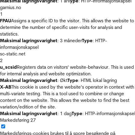
Maksimal lagringsvarighet
: 1 år
Type
: HTTP-informasjonskapsel
garnius.no
1
FPAU
Assigns a specific ID to the visitor. This allows the website to
determine the number of specific user-visits for analysis and
statistics.
Maksimal lagringsvarighet
: 3 måneder
Type
: HTTP-
informasjonskapsel
sc-static.net
2
u_scsid
Registers data on visitors' website-behaviour. This is used
for internal analysis and website optimization.
Maksimal lagringsvarighet
: Økt
Type
: HTML lokal lagring
X-AB
This cookie is used by the website’s operator in context with
multi-variate testing. This is a tool used to combine or change
content on the website. This allows the website to find the best
variation/edition of the site.
Maksimal lagringsvarighet
: 1 dag
Type
: HTTP-informasjonskapse
Markedsføring
27
Markedsførings-cookies brukes til å spore besøkende på