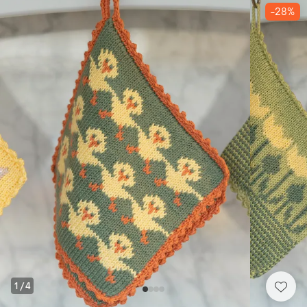
-28%
1
/
4