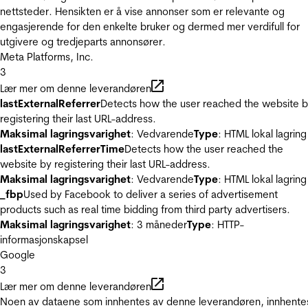
nettsteder. Hensikten er å vise annonser som er relevante og
engasjerende for den enkelte bruker og dermed mer verdifull for
utgivere og tredjeparts annonsører.
Meta Platforms, Inc.
3
Lær mer om denne leverandøren
lastExternalReferrer
Detects how the user reached the website 
registering their last URL-address.
Maksimal lagringsvarighet
: Vedvarende
Type
: HTML lokal lagring
lastExternalReferrerTime
Detects how the user reached the
website by registering their last URL-address.
Maksimal lagringsvarighet
: Vedvarende
Type
: HTML lokal lagring
_fbp
Used by Facebook to deliver a series of advertisement
products such as real time bidding from third party advertisers.
Maksimal lagringsvarighet
: 3 måneder
Type
: HTTP-
informasjonskapsel
Google
3
Lær mer om denne leverandøren
Noen av dataene som innhentes av denne leverandøren, innhente