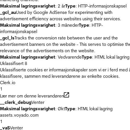
Maksimal lagringsvarighet
: 2 år
Type
: HTTP-informasjonskapsel
_gcl_au
Used by Google AdSense for experimenting with
advertisement efficiency across websites using their services.
Maksimal lagringsvarighet
: 3 måneder
Type
: HTTP-
informasjonskapsel
_gcl_ls
Tracks the conversion rate between the user and the
advertisement banners on the website - This serves to optimise th
relevance of the advertisements on the website.
Maksimal lagringsvarighet
: Vedvarende
Type
: HTML lokal lagring
Uklassifisert
8
Uklassifiserte cookies er informasjonskapsler som vi er i ferd med 
klassifisere, sammen med leverandørene av enkelte cookies.
Clerk.io
1
Lær mer om denne leverandøren
__clerk_debug
Venter
Maksimal lagringsvarighet
: Økt
Type
: HTML lokal lagring
assets.voyado.com
1
_vaS
Venter