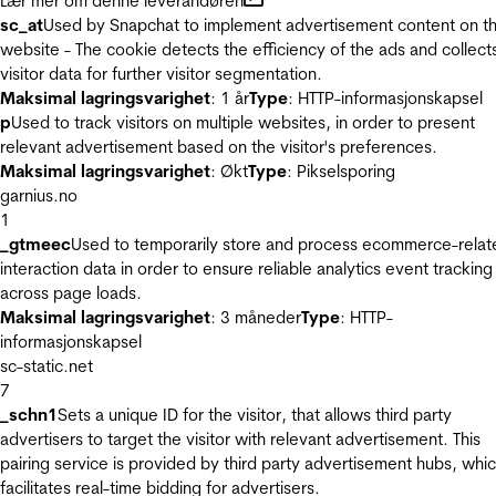
Lær mer om denne leverandøren
sc_at
Used by Snapchat to implement advertisement content on t
website - The cookie detects the efficiency of the ads and collect
visitor data for further visitor segmentation.
Maksimal lagringsvarighet
: 1 år
Type
: HTTP-informasjonskapsel
p
Used to track visitors on multiple websites, in order to present
relevant advertisement based on the visitor's preferences.
Maksimal lagringsvarighet
: Økt
Type
: Pikselsporing
garnius.no
1
_gtmeec
Used to temporarily store and process ecommerce-relat
interaction data in order to ensure reliable analytics event tracking
across page loads.
Maksimal lagringsvarighet
: 3 måneder
Type
: HTTP-
informasjonskapsel
sc-static.net
7
_schn1
Sets a unique ID for the visitor, that allows third party
advertisers to target the visitor with relevant advertisement. This
pairing service is provided by third party advertisement hubs, whi
facilitates real-time bidding for advertisers.