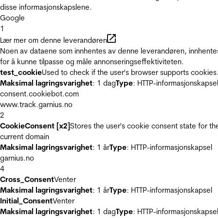
disse informasjonskapslene.
Google
1
Lær mer om denne leverandøren
Noen av dataene som innhentes av denne leverandøren, innhente
for å kunne tilpasse og måle annonseringseffektiviteten.
test_cookie
Used to check if the user's browser supports cookies
Maksimal lagringsvarighet
: 1 dag
Type
: HTTP-informasjonskapse
consent.cookiebot.com
www.track.garnius.no
2
CookieConsent [x2]
Stores the user's cookie consent state for th
current domain
Maksimal lagringsvarighet
: 1 år
Type
: HTTP-informasjonskapsel
garnius.no
4
Cross_Consent
Venter
Maksimal lagringsvarighet
: 1 år
Type
: HTTP-informasjonskapsel
Initial_Consent
Venter
Maksimal lagringsvarighet
: 1 dag
Type
: HTTP-informasjonskapse