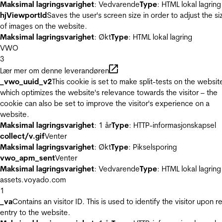
Maksimal lagringsvarighet
: Vedvarende
Type
: HTML lokal lagring
hjViewportId
Saves the user's screen size in order to adjust the si
of images on the website.
Maksimal lagringsvarighet
: Økt
Type
: HTML lokal lagring
VWO
3
Lær mer om denne leverandøren
_vwo_uuid_v2
This cookie is set to make split-tests on the websit
which optimizes the website's relevance towards the visitor – the
cookie can also be set to improve the visitor's experience on a
website.
Maksimal lagringsvarighet
: 1 år
Type
: HTTP-informasjonskapsel
collect/v.gif
Venter
Maksimal lagringsvarighet
: Økt
Type
: Pikselsporing
vwo_apm_sent
Venter
Maksimal lagringsvarighet
: Vedvarende
Type
: HTML lokal lagring
assets.voyado.com
1
_va
Contains an visitor ID. This is used to identify the visitor upon r
entry to the website.