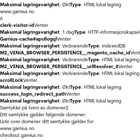
Maksimal lagringsvarighet
: Økt
Type
: HTML lokal lagring
www.garnius.no
6
clerk-visitor-id
Venter
Maksimal lagringsvarighet
: 1 dag
Type
: HTTP-informasjonskapse
Garnius-cache#apollogql
Venter
Maksimal lagringsvarighet
: Vedvarende
Type
: IndexedDB
M2_VENIA_BROWSER_PERSISTENCE__magento_cache_id
Vent
Maksimal lagringsvarighet
: Vedvarende
Type
: HTML lokal lagring
M2_VENIA_BROWSER_PERSISTENCE__urlResolver_#
Venter
Maksimal lagringsvarighet
: Vedvarende
Type
: HTML lokal lagring
scrollLock
Venter
Maksimal lagringsvarighet
: Økt
Type
: HTML lokal lagring
success_login_redirect_path
Venter
Maksimal lagringsvarighet
: Økt
Type
: HTML lokal lagring
Samtykke på tvers av domener
2
Ditt samtykke gjelder følgende domener:
Liste over domener ditt samtykke gjelder for:
www.garnius.no
checkout.garnius.no