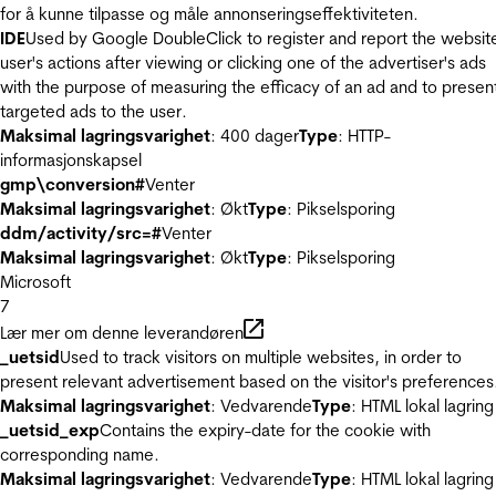
for å kunne tilpasse og måle annonseringseffektiviteten.
IDE
Used by Google DoubleClick to register and report the websit
user's actions after viewing or clicking one of the advertiser's ads
with the purpose of measuring the efficacy of an ad and to presen
targeted ads to the user.
Maksimal lagringsvarighet
: 400 dager
Type
: HTTP-
informasjonskapsel
gmp\conversion#
Venter
Maksimal lagringsvarighet
: Økt
Type
: Pikselsporing
ddm/activity/src=#
Venter
Maksimal lagringsvarighet
: Økt
Type
: Pikselsporing
Microsoft
7
Lær mer om denne leverandøren
_uetsid
Used to track visitors on multiple websites, in order to
present relevant advertisement based on the visitor's preferences
Maksimal lagringsvarighet
: Vedvarende
Type
: HTML lokal lagring
_uetsid_exp
Contains the expiry-date for the cookie with
corresponding name.
Maksimal lagringsvarighet
: Vedvarende
Type
: HTML lokal lagring