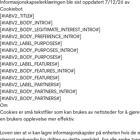
Informasjonskapselerklæringen ble sist oppdatert 7/12/26 av
Cookiebot
[#IABV2_TITLE#]
[#IABV2_BODY_INTRO#]
[#IABV2_BODY_LEGITIMATE_INTEREST_INTRO#]
[#IABV2_BODY_PREFERENCE_INTRO#]
[#IABV2_LABEL_PURPOSES#]
[#IABV2_BODY_PURPOSES_INTRO#]
[#IABV2_BODY_PURPOSES#]
[#IABV2_LABEL_FEATURES#]
[#IABV2_BODY_FEATURES_INTRO#]
[#IABV2_BODY_FEATURES#]
[#IABV2_LABEL_PARTNERS#]
[#IABV2_BODY_PARTNERS_INTRO#]
[#IABV2_BODY_PARTNERS#]
Om
Cookies er små tekstfiler som kan brukes av nettsteder for å gjøre
en brukers opplevelse mer effektiv.
Loven sier at vi kan lagre informasjonskapsler på enheten hvis de e
strengt nødvendig for driften av dette området. For alle andre typ