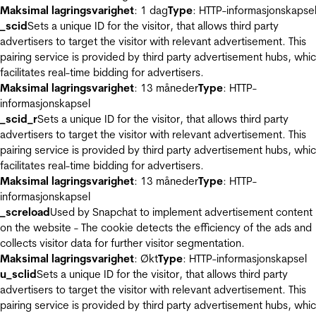
Maksimal lagringsvarighet
: 1 dag
Type
: HTTP-informasjonskapse
_scid
Sets a unique ID for the visitor, that allows third party
advertisers to target the visitor with relevant advertisement. This
pairing service is provided by third party advertisement hubs, whi
facilitates real-time bidding for advertisers.
Maksimal lagringsvarighet
: 13 måneder
Type
: HTTP-
informasjonskapsel
_scid_r
Sets a unique ID for the visitor, that allows third party
advertisers to target the visitor with relevant advertisement. This
pairing service is provided by third party advertisement hubs, whi
facilitates real-time bidding for advertisers.
Maksimal lagringsvarighet
: 13 måneder
Type
: HTTP-
informasjonskapsel
_screload
Used by Snapchat to implement advertisement content
on the website - The cookie detects the efficiency of the ads and
collects visitor data for further visitor segmentation.
Maksimal lagringsvarighet
: Økt
Type
: HTTP-informasjonskapsel
u_sclid
Sets a unique ID for the visitor, that allows third party
advertisers to target the visitor with relevant advertisement. This
pairing service is provided by third party advertisement hubs, whi