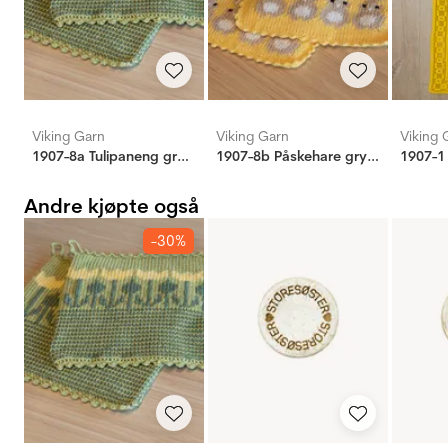
Viking Garn
Viking Garn
Viking 
1907-8a Tulipaneng grytekluter
1907-8b Påskehare grytekluter
1907-1
Andre kjøpte også
-30%