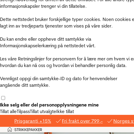
informasjonskapsler trenger vi din tillatelse.
Dette nettstedet bruker forskjellige typer cookies. Noen cookies 
lagt inn av tredjeparts tjenester som vises på våre sider.
Du kan endre eller oppheve ditt samtykke via
Informasjonskapselerkæring på nettstedet vårt.
Les våre Retningslinjer for personvern for å lære mer om hvem vi e
hvordan du kan nå oss og hvordan vi behandler personlig data.
Vennligst oppgi din samtykke-ID og dato for henvendelser
angående ditt samtykke.
Ikke selg eller del personopplysningene mine
Tillat alle
Tilpass
Tillat utvalgte
Ikke tillat
Prisgaranti +15%
Fri frakt over 799,-
Norges s
Hjem
STRIKKEPAKKER
>