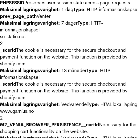
PHPSESSID
Preserves user session state across page requests.
Maksimal lagringsvarighet
: 1 dag
Type
: HTTP-informasjonskapse
prev_page_path
Venter
Maksimal lagringsvarighet
: 7 dager
Type
: HTTP-
informasjonskapsel
sc-static.net
2
_scsrid
The cookie is necessary for the secure checkout and
payment function on the website. This function is provided by
shopify.com.
Maksimal lagringsvarighet
: 13 måneder
Type
: HTTP-
informasjonskapsel
_scsrid
The cookie is necessary for the secure checkout and
payment function on the website. This function is provided by
shopify.com.
Maksimal lagringsvarighet
: Vedvarende
Type
: HTML lokal lagring
www.garnius.no
2
M2_VENIA_BROWSER_PERSISTENCE__cartId
Necessary for the
shopping cart functionality on the website.