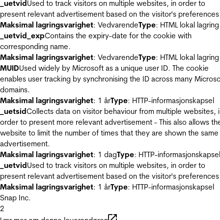
_uetvid
Used to track visitors on multiple websites, in order to
present relevant advertisement based on the visitor's preferences
Maksimal lagringsvarighet
: Vedvarende
Type
: HTML lokal lagring
_uetvid_exp
Contains the expiry-date for the cookie with
corresponding name.
Maksimal lagringsvarighet
: Vedvarende
Type
: HTML lokal lagring
MUID
Used widely by Microsoft as a unique user ID. The cookie
enables user tracking by synchronising the ID across many Microso
domains.
Maksimal lagringsvarighet
: 1 år
Type
: HTTP-informasjonskapsel
_uetsid
Collects data on visitor behaviour from multiple websites, 
order to present more relevant advertisement - This also allows th
website to limit the number of times that they are shown the same
advertisement.
Maksimal lagringsvarighet
: 1 dag
Type
: HTTP-informasjonskapse
_uetvid
Used to track visitors on multiple websites, in order to
present relevant advertisement based on the visitor's preferences
Maksimal lagringsvarighet
: 1 år
Type
: HTTP-informasjonskapsel
Snap Inc.
2