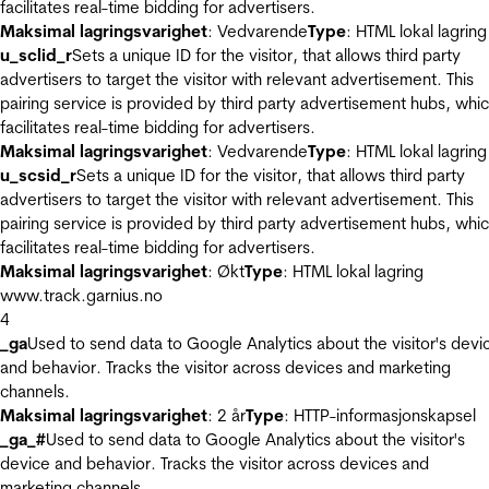
facilitates real-time bidding for advertisers.
Maksimal lagringsvarighet
: Vedvarende
Type
: HTML lokal lagring
u_sclid_r
Sets a unique ID for the visitor, that allows third party
advertisers to target the visitor with relevant advertisement. This
pairing service is provided by third party advertisement hubs, whi
facilitates real-time bidding for advertisers.
Maksimal lagringsvarighet
: Vedvarende
Type
: HTML lokal lagring
u_scsid_r
Sets a unique ID for the visitor, that allows third party
advertisers to target the visitor with relevant advertisement. This
pairing service is provided by third party advertisement hubs, whi
facilitates real-time bidding for advertisers.
Maksimal lagringsvarighet
: Økt
Type
: HTML lokal lagring
www.track.garnius.no
4
_ga
Used to send data to Google Analytics about the visitor's devi
and behavior. Tracks the visitor across devices and marketing
channels.
Maksimal lagringsvarighet
: 2 år
Type
: HTTP-informasjonskapsel
_ga_#
Used to send data to Google Analytics about the visitor's
device and behavior. Tracks the visitor across devices and
marketing channels.