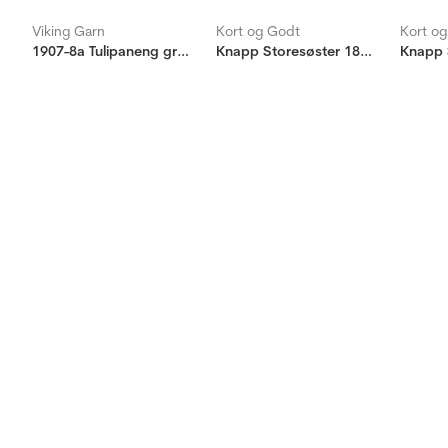
Viking Garn
Kort og Godt
Kort o
1907-8a Tulipaneng grytekluter
Knapp Storesøster 18mm
Knapp 