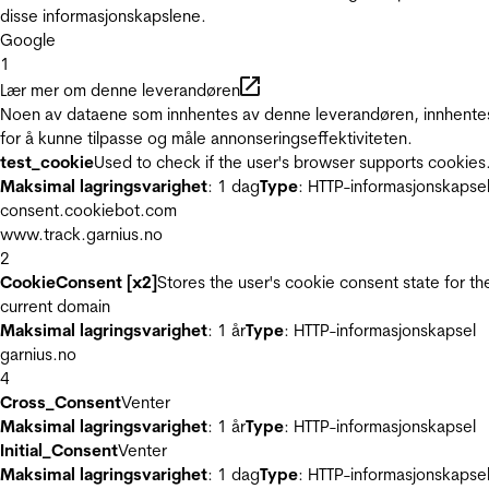
disse informasjonskapslene.
Google
1
Lær mer om denne leverandøren
Noen av dataene som innhentes av denne leverandøren, innhente
for å kunne tilpasse og måle annonseringseffektiviteten.
test_cookie
Used to check if the user's browser supports cookies
Maksimal lagringsvarighet
: 1 dag
Type
: HTTP-informasjonskapse
consent.cookiebot.com
www.track.garnius.no
2
CookieConsent [x2]
Stores the user's cookie consent state for th
current domain
Maksimal lagringsvarighet
: 1 år
Type
: HTTP-informasjonskapsel
garnius.no
4
Cross_Consent
Venter
Maksimal lagringsvarighet
: 1 år
Type
: HTTP-informasjonskapsel
Initial_Consent
Venter
Maksimal lagringsvarighet
: 1 dag
Type
: HTTP-informasjonskapse