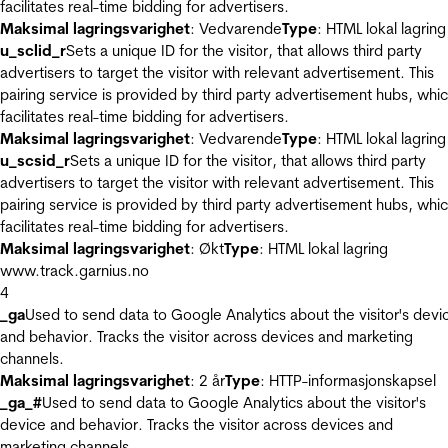
facilitates real-time bidding for advertisers.
Maksimal lagringsvarighet
: Vedvarende
Type
: HTML lokal lagring
u_sclid_r
Sets a unique ID for the visitor, that allows third party
advertisers to target the visitor with relevant advertisement. This
pairing service is provided by third party advertisement hubs, whi
facilitates real-time bidding for advertisers.
Maksimal lagringsvarighet
: Vedvarende
Type
: HTML lokal lagring
u_scsid_r
Sets a unique ID for the visitor, that allows third party
advertisers to target the visitor with relevant advertisement. This
pairing service is provided by third party advertisement hubs, whi
facilitates real-time bidding for advertisers.
Maksimal lagringsvarighet
: Økt
Type
: HTML lokal lagring
www.track.garnius.no
4
_ga
Used to send data to Google Analytics about the visitor's devi
and behavior. Tracks the visitor across devices and marketing
channels.
Maksimal lagringsvarighet
: 2 år
Type
: HTTP-informasjonskapsel
_ga_#
Used to send data to Google Analytics about the visitor's
device and behavior. Tracks the visitor across devices and
marketing channels.