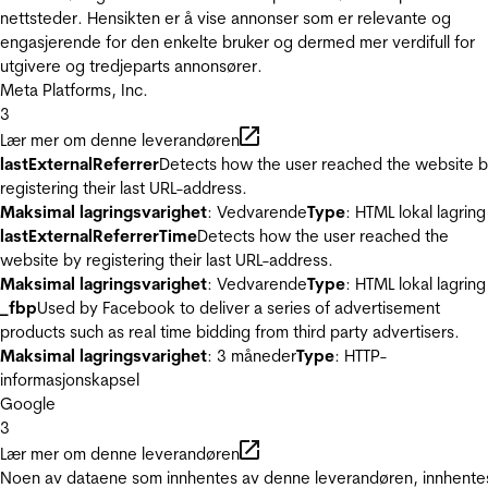
nettsteder. Hensikten er å vise annonser som er relevante og
engasjerende for den enkelte bruker og dermed mer verdifull for
utgivere og tredjeparts annonsører.
Meta Platforms, Inc.
3
Lær mer om denne leverandøren
lastExternalReferrer
Detects how the user reached the website 
registering their last URL-address.
Maksimal lagringsvarighet
: Vedvarende
Type
: HTML lokal lagring
lastExternalReferrerTime
Detects how the user reached the
website by registering their last URL-address.
Maksimal lagringsvarighet
: Vedvarende
Type
: HTML lokal lagring
_fbp
Used by Facebook to deliver a series of advertisement
products such as real time bidding from third party advertisers.
Maksimal lagringsvarighet
: 3 måneder
Type
: HTTP-
informasjonskapsel
Google
3
Lær mer om denne leverandøren
Noen av dataene som innhentes av denne leverandøren, innhente