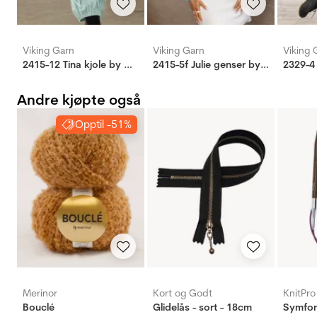
Viking Garn
Viking Garn
Viking 
2415-12 Tina kjole by Mie Cappelen
2415-5f Julie genser by Mie Cappelen
2329-4 
Andre kjøpte også
Opptil -51%
Merinor
Kort og Godt
KnitPro
Bouclé
Glidelås - sort - 18cm