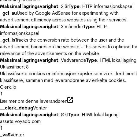
Maksimal lagringsvarighet
: 2 år
Type
: HTTP-informasjonskapsel
_gcl_au
Used by Google AdSense for experimenting with
advertisement efficiency across websites using their services.
Maksimal lagringsvarighet
: 3 måneder
Type
: HTTP-
informasjonskapsel
_gcl_ls
Tracks the conversion rate between the user and the
advertisement banners on the website - This serves to optimise th
relevance of the advertisements on the website.
Maksimal lagringsvarighet
: Vedvarende
Type
: HTML lokal lagring
Uklassifisert
8
Uklassifiserte cookies er informasjonskapsler som vi er i ferd med 
klassifisere, sammen med leverandørene av enkelte cookies.
Clerk.io
1
Lær mer om denne leverandøren
__clerk_debug
Venter
Maksimal lagringsvarighet
: Økt
Type
: HTML lokal lagring
assets.voyado.com
1
_vaS
Venter