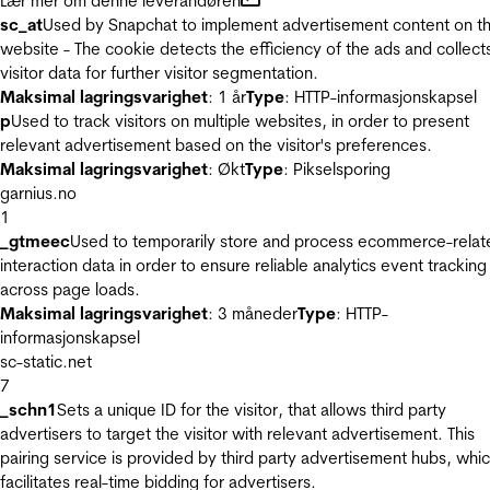
Lær mer om denne leverandøren
sc_at
Used by Snapchat to implement advertisement content on t
website - The cookie detects the efficiency of the ads and collect
visitor data for further visitor segmentation.
Maksimal lagringsvarighet
: 1 år
Type
: HTTP-informasjonskapsel
p
Used to track visitors on multiple websites, in order to present
relevant advertisement based on the visitor's preferences.
Maksimal lagringsvarighet
: Økt
Type
: Pikselsporing
garnius.no
1
_gtmeec
Used to temporarily store and process ecommerce-relat
interaction data in order to ensure reliable analytics event tracking
across page loads.
Maksimal lagringsvarighet
: 3 måneder
Type
: HTTP-
informasjonskapsel
sc-static.net
7
_schn1
Sets a unique ID for the visitor, that allows third party
advertisers to target the visitor with relevant advertisement. This
pairing service is provided by third party advertisement hubs, whi
facilitates real-time bidding for advertisers.