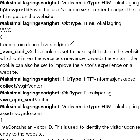
Maksimal lagringsvarighet
: Vedvarende
Type
: HTML lokal lagring
hjViewportId
Saves the user's screen size in order to adjust the si
of images on the website.
Maksimal lagringsvarighet
: Økt
Type
: HTML lokal lagring
VWO
3
Lær mer om denne leverandøren
_vwo_uuid_v2
This cookie is set to make split-tests on the websit
which optimizes the website's relevance towards the visitor – the
cookie can also be set to improve the visitor's experience on a
website.
Maksimal lagringsvarighet
: 1 år
Type
: HTTP-informasjonskapsel
collect/v.gif
Venter
Maksimal lagringsvarighet
: Økt
Type
: Pikselsporing
vwo_apm_sent
Venter
Maksimal lagringsvarighet
: Vedvarende
Type
: HTML lokal lagring
assets.voyado.com
1
_va
Contains an visitor ID. This is used to identify the visitor upon r
entry to the website.