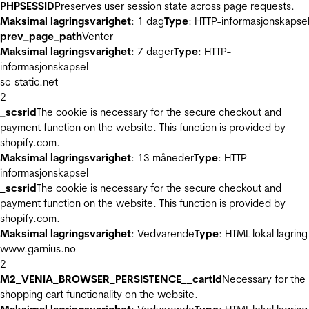
PHPSESSID
Preserves user session state across page requests.
Maksimal lagringsvarighet
: 1 dag
Type
: HTTP-informasjonskapse
prev_page_path
Venter
Maksimal lagringsvarighet
: 7 dager
Type
: HTTP-
informasjonskapsel
sc-static.net
2
_scsrid
The cookie is necessary for the secure checkout and
payment function on the website. This function is provided by
shopify.com.
Maksimal lagringsvarighet
: 13 måneder
Type
: HTTP-
informasjonskapsel
_scsrid
The cookie is necessary for the secure checkout and
payment function on the website. This function is provided by
shopify.com.
Maksimal lagringsvarighet
: Vedvarende
Type
: HTML lokal lagring
www.garnius.no
2
M2_VENIA_BROWSER_PERSISTENCE__cartId
Necessary for the
shopping cart functionality on the website.