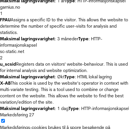
Maksimal lagringsvarighet
: 1 år
Type
: HTTP-informasjonskapsel
garnius.no
1
FPAU
Assigns a specific ID to the visitor. This allows the website to
determine the number of specific user-visits for analysis and
statistics.
Maksimal lagringsvarighet
: 3 måneder
Type
: HTTP-
informasjonskapsel
sc-static.net
2
u_scsid
Registers data on visitors' website-behaviour. This is used
for internal analysis and website optimization.
Maksimal lagringsvarighet
: Økt
Type
: HTML lokal lagring
X-AB
This cookie is used by the website’s operator in context with
multi-variate testing. This is a tool used to combine or change
content on the website. This allows the website to find the best
variation/edition of the site.
Maksimal lagringsvarighet
: 1 dag
Type
: HTTP-informasjonskapse
Markedsføring
27
Markedsførings-cookies brukes til å spore besøkende på