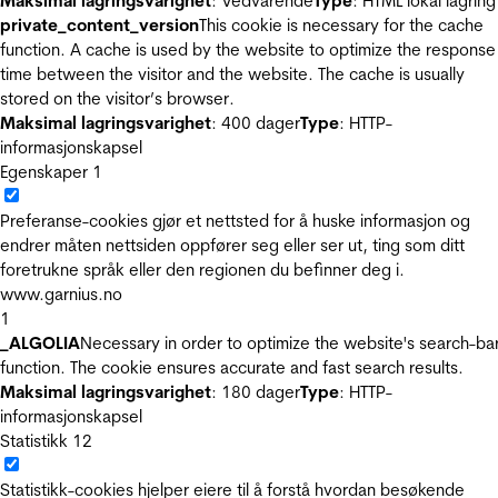
Maksimal lagringsvarighet
: Vedvarende
Type
: HTML lokal lagring
private_content_version
This cookie is necessary for the cache
function. A cache is used by the website to optimize the response
time between the visitor and the website. The cache is usually
stored on the visitor’s browser.
Maksimal lagringsvarighet
: 400 dager
Type
: HTTP-
informasjonskapsel
Egenskaper
1
Preferanse-cookies gjør et nettsted for å huske informasjon og
endrer måten nettsiden oppfører seg eller ser ut, ting som ditt
foretrukne språk eller den regionen du befinner deg i.
www.garnius.no
1
_ALGOLIA
Necessary in order to optimize the website's search-ba
function. The cookie ensures accurate and fast search results.
Maksimal lagringsvarighet
: 180 dager
Type
: HTTP-
informasjonskapsel
Statistikk
12
Statistikk-cookies hjelper eiere til å forstå hvordan besøkende