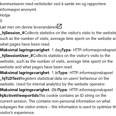
kommuniserer med nettsteder ved å samle inn og rapportere
informasjon anonymt.
Hotjar
5
Lær mer om denne leverandøren
_hjSession_#
Collects statistics on the visitor's visits to the websit
such as the number of visits, average time spent on the website a
what pages have been read.
Maksimal lagringsvarighet
: 1 dag
Type
: HTTP-informasjonskapse
_hjSessionUser_#
Collects statistics on the visitor's visits to the
website, such as the number of visits, average time spent on the
website and what pages have been read.
Maksimal lagringsvarighet
: 1 år
Type
: HTTP-informasjonskapsel
_hjTLDTest
Registers statistical data on users' behaviour on the
website. Used for internal analytics by the website operator.
Maksimal lagringsvarighet
: Økt
Type
: HTTP-informasjonskapsel
hjActiveViewportIds
This cookie contains an ID string on the
current session. This contains non-personal information on what
subpages the visitor enters – this information is used to optimize t
visitor's experience.