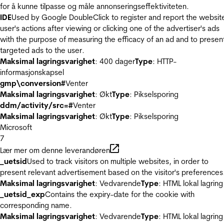
for å kunne tilpasse og måle annonseringseffektiviteten.
IDE
Used by Google DoubleClick to register and report the websit
user's actions after viewing or clicking one of the advertiser's ads
with the purpose of measuring the efficacy of an ad and to presen
targeted ads to the user.
Maksimal lagringsvarighet
: 400 dager
Type
: HTTP-
informasjonskapsel
gmp\conversion#
Venter
Maksimal lagringsvarighet
: Økt
Type
: Pikselsporing
ddm/activity/src=#
Venter
Maksimal lagringsvarighet
: Økt
Type
: Pikselsporing
Microsoft
7
Lær mer om denne leverandøren
_uetsid
Used to track visitors on multiple websites, in order to
present relevant advertisement based on the visitor's preferences
Maksimal lagringsvarighet
: Vedvarende
Type
: HTML lokal lagring
_uetsid_exp
Contains the expiry-date for the cookie with
corresponding name.
Maksimal lagringsvarighet
: Vedvarende
Type
: HTML lokal lagring