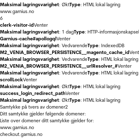
Maksimal lagringsvarighet
: Økt
Type
: HTML lokal lagring
www.garnius.no
6
clerk-visitor-id
Venter
Maksimal lagringsvarighet
: 1 dag
Type
: HTTP-informasjonskapse
Garnius-cache#apollogql
Venter
Maksimal lagringsvarighet
: Vedvarende
Type
: IndexedDB
M2_VENIA_BROWSER_PERSISTENCE__magento_cache_id
Vent
Maksimal lagringsvarighet
: Vedvarende
Type
: HTML lokal lagring
M2_VENIA_BROWSER_PERSISTENCE__urlResolver_#
Venter
Maksimal lagringsvarighet
: Vedvarende
Type
: HTML lokal lagring
scrollLock
Venter
Maksimal lagringsvarighet
: Økt
Type
: HTML lokal lagring
success_login_redirect_path
Venter
Maksimal lagringsvarighet
: Økt
Type
: HTML lokal lagring
Samtykke på tvers av domener
2
Ditt samtykke gjelder følgende domener:
Liste over domener ditt samtykke gjelder for:
www.garnius.no
checkout.garnius.no