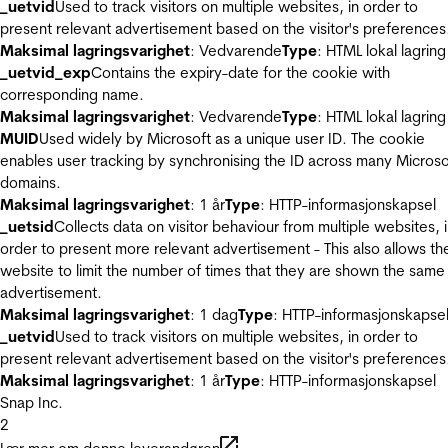
_uetvid
Used to track visitors on multiple websites, in order to
present relevant advertisement based on the visitor's preferences
Maksimal lagringsvarighet
: Vedvarende
Type
: HTML lokal lagring
_uetvid_exp
Contains the expiry-date for the cookie with
corresponding name.
Maksimal lagringsvarighet
: Vedvarende
Type
: HTML lokal lagring
MUID
Used widely by Microsoft as a unique user ID. The cookie
enables user tracking by synchronising the ID across many Microso
domains.
Maksimal lagringsvarighet
: 1 år
Type
: HTTP-informasjonskapsel
_uetsid
Collects data on visitor behaviour from multiple websites, 
order to present more relevant advertisement - This also allows th
website to limit the number of times that they are shown the same
advertisement.
Maksimal lagringsvarighet
: 1 dag
Type
: HTTP-informasjonskapse
_uetvid
Used to track visitors on multiple websites, in order to
present relevant advertisement based on the visitor's preferences
Maksimal lagringsvarighet
: 1 år
Type
: HTTP-informasjonskapsel
Snap Inc.
2