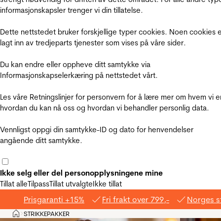
informasjonskapsler trenger vi din tillatelse.
Dette nettstedet bruker forskjellige typer cookies. Noen cookies 
lagt inn av tredjeparts tjenester som vises på våre sider.
Du kan endre eller oppheve ditt samtykke via
Informasjonskapselerkæring på nettstedet vårt.
Les våre Retningslinjer for personvern for å lære mer om hvem vi e
hvordan du kan nå oss og hvordan vi behandler personlig data.
Vennligst oppgi din samtykke-ID og dato for henvendelser
angående ditt samtykke.
Ikke selg eller del personopplysningene mine
Tillat alle
Tilpass
Tillat utvalgte
Ikke tillat
Prisgaranti +15%
Fri frakt over 799,-
Norges s
Hjem
STRIKKEPAKKER
>