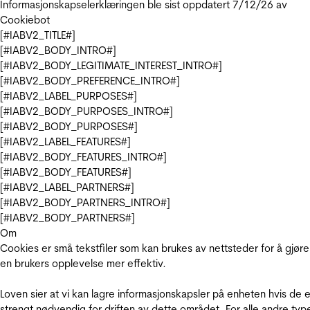
Informasjonskapselerklæringen ble sist oppdatert 7/12/26 av
Cookiebot
[#IABV2_TITLE#]
[#IABV2_BODY_INTRO#]
[#IABV2_BODY_LEGITIMATE_INTEREST_INTRO#]
[#IABV2_BODY_PREFERENCE_INTRO#]
[#IABV2_LABEL_PURPOSES#]
[#IABV2_BODY_PURPOSES_INTRO#]
[#IABV2_BODY_PURPOSES#]
[#IABV2_LABEL_FEATURES#]
[#IABV2_BODY_FEATURES_INTRO#]
[#IABV2_BODY_FEATURES#]
[#IABV2_LABEL_PARTNERS#]
[#IABV2_BODY_PARTNERS_INTRO#]
[#IABV2_BODY_PARTNERS#]
Om
Cookies er små tekstfiler som kan brukes av nettsteder for å gjøre
en brukers opplevelse mer effektiv.
Loven sier at vi kan lagre informasjonskapsler på enheten hvis de e
strengt nødvendig for driften av dette området. For alle andre typ