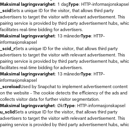
Maksimal lagringsvarighet
: 1 dag
Type
: HTTP-informasjonskapse
_scid
Sets a unique ID for the visitor, that allows third party
advertisers to target the visitor with relevant advertisement. This
pairing service is provided by third party advertisement hubs, whi
facilitates real-time bidding for advertisers.
Maksimal lagringsvarighet
: 13 måneder
Type
: HTTP-
informasjonskapsel
_scid_r
Sets a unique ID for the visitor, that allows third party
advertisers to target the visitor with relevant advertisement. This
pairing service is provided by third party advertisement hubs, whi
facilitates real-time bidding for advertisers.
Maksimal lagringsvarighet
: 13 måneder
Type
: HTTP-
informasjonskapsel
_screload
Used by Snapchat to implement advertisement content
on the website - The cookie detects the efficiency of the ads and
collects visitor data for further visitor segmentation.
Maksimal lagringsvarighet
: Økt
Type
: HTTP-informasjonskapsel
u_sclid
Sets a unique ID for the visitor, that allows third party
advertisers to target the visitor with relevant advertisement. This
pairing service is provided by third party advertisement hubs, whi