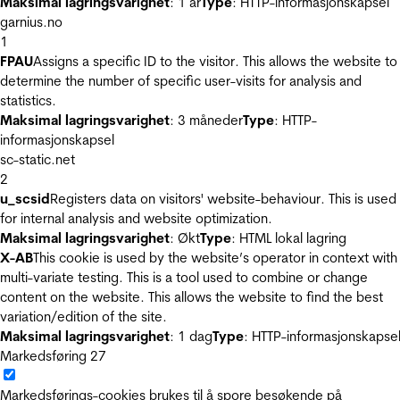
Maksimal lagringsvarighet
: 1 år
Type
: HTTP-informasjonskapsel
garnius.no
1
FPAU
Assigns a specific ID to the visitor. This allows the website to
determine the number of specific user-visits for analysis and
statistics.
Maksimal lagringsvarighet
: 3 måneder
Type
: HTTP-
informasjonskapsel
sc-static.net
2
u_scsid
Registers data on visitors' website-behaviour. This is used
for internal analysis and website optimization.
Maksimal lagringsvarighet
: Økt
Type
: HTML lokal lagring
X-AB
This cookie is used by the website’s operator in context with
multi-variate testing. This is a tool used to combine or change
content on the website. This allows the website to find the best
variation/edition of the site.
Maksimal lagringsvarighet
: 1 dag
Type
: HTTP-informasjonskapse
Markedsføring
27
Markedsførings-cookies brukes til å spore besøkende på