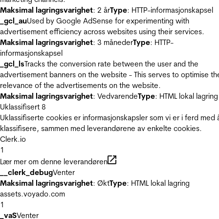
Maksimal lagringsvarighet
: 2 år
Type
: HTTP-informasjonskapsel
_gcl_au
Used by Google AdSense for experimenting with
advertisement efficiency across websites using their services.
Maksimal lagringsvarighet
: 3 måneder
Type
: HTTP-
informasjonskapsel
_gcl_ls
Tracks the conversion rate between the user and the
advertisement banners on the website - This serves to optimise th
relevance of the advertisements on the website.
Maksimal lagringsvarighet
: Vedvarende
Type
: HTML lokal lagring
Uklassifisert
8
Uklassifiserte cookies er informasjonskapsler som vi er i ferd med 
klassifisere, sammen med leverandørene av enkelte cookies.
Clerk.io
1
Lær mer om denne leverandøren
__clerk_debug
Venter
Maksimal lagringsvarighet
: Økt
Type
: HTML lokal lagring
assets.voyado.com
1
_vaS
Venter