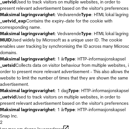
_uetvid
Used to track visitors on multiple websites, in order to
present relevant advertisement based on the visitor's preferences
Maksimal lagringsvarighet
: Vedvarende
Type
: HTML lokal lagring
_uetvid_exp
Contains the expiry-date for the cookie with
corresponding name.
Maksimal lagringsvarighet
: Vedvarende
Type
: HTML lokal lagring
MUID
Used widely by Microsoft as a unique user ID. The cookie
enables user tracking by synchronising the ID across many Microso
domains.
Maksimal lagringsvarighet
: 1 år
Type
: HTTP-informasjonskapsel
_uetsid
Collects data on visitor behaviour from multiple websites, 
order to present more relevant advertisement - This also allows th
website to limit the number of times that they are shown the same
advertisement.
Maksimal lagringsvarighet
: 1 dag
Type
: HTTP-informasjonskapse
_uetvid
Used to track visitors on multiple websites, in order to
present relevant advertisement based on the visitor's preferences
Maksimal lagringsvarighet
: 1 år
Type
: HTTP-informasjonskapsel
Snap Inc.
2