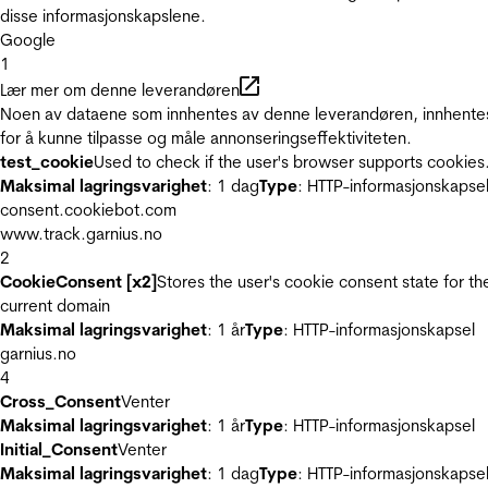
disse informasjonskapslene.
Google
1
Lær mer om denne leverandøren
Noen av dataene som innhentes av denne leverandøren, innhente
for å kunne tilpasse og måle annonseringseffektiviteten.
test_cookie
Used to check if the user's browser supports cookies
Maksimal lagringsvarighet
: 1 dag
Type
: HTTP-informasjonskapse
consent.cookiebot.com
www.track.garnius.no
2
CookieConsent [x2]
Stores the user's cookie consent state for th
current domain
Maksimal lagringsvarighet
: 1 år
Type
: HTTP-informasjonskapsel
garnius.no
4
Cross_Consent
Venter
Maksimal lagringsvarighet
: 1 år
Type
: HTTP-informasjonskapsel
Initial_Consent
Venter
Maksimal lagringsvarighet
: 1 dag
Type
: HTTP-informasjonskapse