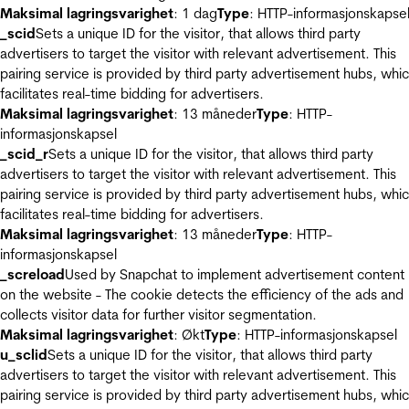
Maksimal lagringsvarighet
: 1 dag
Type
: HTTP-informasjonskapse
_scid
Sets a unique ID for the visitor, that allows third party
advertisers to target the visitor with relevant advertisement. This
pairing service is provided by third party advertisement hubs, whi
facilitates real-time bidding for advertisers.
Maksimal lagringsvarighet
: 13 måneder
Type
: HTTP-
informasjonskapsel
_scid_r
Sets a unique ID for the visitor, that allows third party
advertisers to target the visitor with relevant advertisement. This
pairing service is provided by third party advertisement hubs, whi
facilitates real-time bidding for advertisers.
Maksimal lagringsvarighet
: 13 måneder
Type
: HTTP-
informasjonskapsel
_screload
Used by Snapchat to implement advertisement content
on the website - The cookie detects the efficiency of the ads and
collects visitor data for further visitor segmentation.
Maksimal lagringsvarighet
: Økt
Type
: HTTP-informasjonskapsel
u_sclid
Sets a unique ID for the visitor, that allows third party
advertisers to target the visitor with relevant advertisement. This
pairing service is provided by third party advertisement hubs, whi