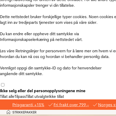
informasjonskapsler trenger vi din tillatelse.
Dette nettstedet bruker forskjellige typer cookies. Noen cookies 
lagt inn av tredjeparts tjenester som vises på våre sider.
Du kan endre eller oppheve ditt samtykke via
Informasjonskapselerkæring på nettstedet vårt.
Les våre Retningslinjer for personvern for å lære mer om hvem vi e
hvordan du kan nå oss og hvordan vi behandler personlig data.
Vennligst oppgi din samtykke-ID og dato for henvendelser
angående ditt samtykke.
Ikke selg eller del personopplysningene mine
Tillat alle
Tilpass
Tillat utvalgte
Ikke tillat
Prisgaranti +15%
Fri frakt over 799,-
Norges s
Hjem
STRIKKEPAKKER
>