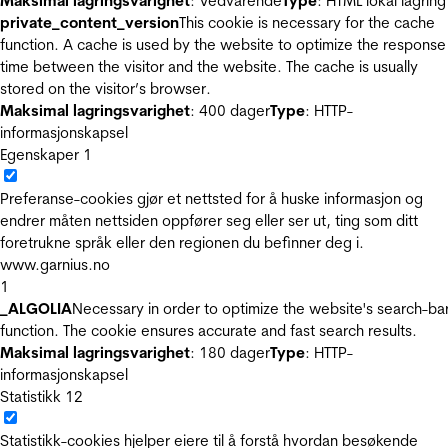
Maksimal lagringsvarighet
: Vedvarende
Type
: HTML lokal lagring
private_content_version
This cookie is necessary for the cache
function. A cache is used by the website to optimize the response
time between the visitor and the website. The cache is usually
stored on the visitor’s browser.
Maksimal lagringsvarighet
: 400 dager
Type
: HTTP-
informasjonskapsel
Egenskaper
1
Preferanse-cookies gjør et nettsted for å huske informasjon og
endrer måten nettsiden oppfører seg eller ser ut, ting som ditt
foretrukne språk eller den regionen du befinner deg i.
www.garnius.no
1
_ALGOLIA
Necessary in order to optimize the website's search-ba
function. The cookie ensures accurate and fast search results.
Maksimal lagringsvarighet
: 180 dager
Type
: HTTP-
informasjonskapsel
Statistikk
12
Statistikk-cookies hjelper eiere til å forstå hvordan besøkende