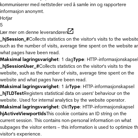
kommuniserer med nettsteder ved å samle inn og rapportere
informasjon anonymt.
Hotjar
5
Lær mer om denne leverandøren
_hjSession_#
Collects statistics on the visitor's visits to the websit
such as the number of visits, average time spent on the website a
what pages have been read.
Maksimal lagringsvarighet
: 1 dag
Type
: HTTP-informasjonskapse
_hjSessionUser_#
Collects statistics on the visitor's visits to the
website, such as the number of visits, average time spent on the
website and what pages have been read.
Maksimal lagringsvarighet
: 1 år
Type
: HTTP-informasjonskapsel
_hjTLDTest
Registers statistical data on users' behaviour on the
website. Used for internal analytics by the website operator.
Maksimal lagringsvarighet
: Økt
Type
: HTTP-informasjonskapsel
hjActiveViewportIds
This cookie contains an ID string on the
current session. This contains non-personal information on what
subpages the visitor enters – this information is used to optimize t
visitor's experience.