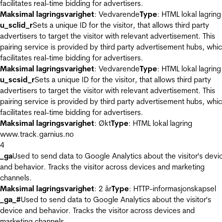
facilitates real-time bidding for advertisers.
Maksimal lagringsvarighet
: Vedvarende
Type
: HTML lokal lagring
u_sclid_r
Sets a unique ID for the visitor, that allows third party
advertisers to target the visitor with relevant advertisement. This
pairing service is provided by third party advertisement hubs, whi
facilitates real-time bidding for advertisers.
Maksimal lagringsvarighet
: Vedvarende
Type
: HTML lokal lagring
u_scsid_r
Sets a unique ID for the visitor, that allows third party
advertisers to target the visitor with relevant advertisement. This
pairing service is provided by third party advertisement hubs, whi
facilitates real-time bidding for advertisers.
Maksimal lagringsvarighet
: Økt
Type
: HTML lokal lagring
www.track.garnius.no
4
_ga
Used to send data to Google Analytics about the visitor's devi
and behavior. Tracks the visitor across devices and marketing
channels.
Maksimal lagringsvarighet
: 2 år
Type
: HTTP-informasjonskapsel
_ga_#
Used to send data to Google Analytics about the visitor's
device and behavior. Tracks the visitor across devices and
marketing channels.