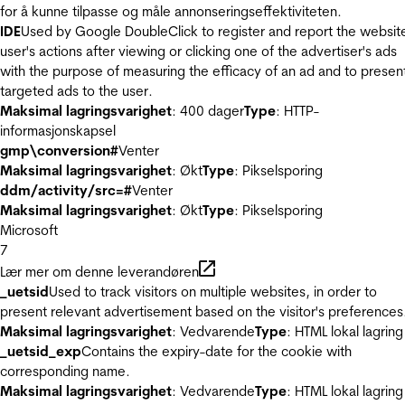
for å kunne tilpasse og måle annonseringseffektiviteten.
IDE
Used by Google DoubleClick to register and report the websit
user's actions after viewing or clicking one of the advertiser's ads
with the purpose of measuring the efficacy of an ad and to presen
targeted ads to the user.
Maksimal lagringsvarighet
: 400 dager
Type
: HTTP-
informasjonskapsel
gmp\conversion#
Venter
Maksimal lagringsvarighet
: Økt
Type
: Pikselsporing
ddm/activity/src=#
Venter
Maksimal lagringsvarighet
: Økt
Type
: Pikselsporing
Microsoft
7
Lær mer om denne leverandøren
_uetsid
Used to track visitors on multiple websites, in order to
present relevant advertisement based on the visitor's preferences
Maksimal lagringsvarighet
: Vedvarende
Type
: HTML lokal lagring
_uetsid_exp
Contains the expiry-date for the cookie with
corresponding name.
Maksimal lagringsvarighet
: Vedvarende
Type
: HTML lokal lagring