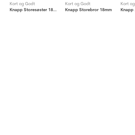
Kort og Godt
Kort og Godt
Kort o
Knapp Storesøster 18mm
Knapp Storebror 18mm
Knapp 