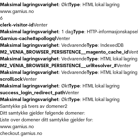
Maksimal lagringsvarighet
: Økt
Type
: HTML lokal lagring
www.garnius.no
6
clerk-visitor-id
Venter
Maksimal lagringsvarighet
: 1 dag
Type
: HTTP-informasjonskapse
Garnius-cache#apollogql
Venter
Maksimal lagringsvarighet
: Vedvarende
Type
: IndexedDB
M2_VENIA_BROWSER_PERSISTENCE__magento_cache_id
Vent
Maksimal lagringsvarighet
: Vedvarende
Type
: HTML lokal lagring
M2_VENIA_BROWSER_PERSISTENCE__urlResolver_#
Venter
Maksimal lagringsvarighet
: Vedvarende
Type
: HTML lokal lagring
scrollLock
Venter
Maksimal lagringsvarighet
: Økt
Type
: HTML lokal lagring
success_login_redirect_path
Venter
Maksimal lagringsvarighet
: Økt
Type
: HTML lokal lagring
Samtykke på tvers av domener
2
Ditt samtykke gjelder følgende domener:
Liste over domener ditt samtykke gjelder for:
www.garnius.no
checkout.garnius.no