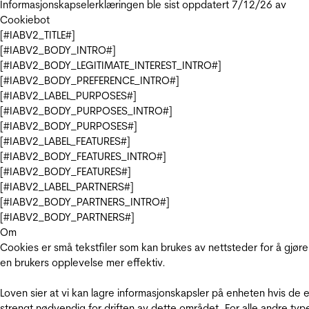
Informasjonskapselerklæringen ble sist oppdatert 7/12/26 av
Cookiebot
[#IABV2_TITLE#]
[#IABV2_BODY_INTRO#]
[#IABV2_BODY_LEGITIMATE_INTEREST_INTRO#]
[#IABV2_BODY_PREFERENCE_INTRO#]
[#IABV2_LABEL_PURPOSES#]
[#IABV2_BODY_PURPOSES_INTRO#]
[#IABV2_BODY_PURPOSES#]
[#IABV2_LABEL_FEATURES#]
[#IABV2_BODY_FEATURES_INTRO#]
[#IABV2_BODY_FEATURES#]
[#IABV2_LABEL_PARTNERS#]
[#IABV2_BODY_PARTNERS_INTRO#]
[#IABV2_BODY_PARTNERS#]
Om
Cookies er små tekstfiler som kan brukes av nettsteder for å gjøre
en brukers opplevelse mer effektiv.
Loven sier at vi kan lagre informasjonskapsler på enheten hvis de e
strengt nødvendig for driften av dette området. For alle andre typ