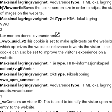
Maksimal lagringsvarighet
: Vedvarende
Type
: HTML lokal lagring
hjViewportId
Saves the user's screen size in order to adjust the si
of images on the website.
Maksimal lagringsvarighet
: Økt
Type
: HTML lokal lagring
VWO
3
Lær mer om denne leverandøren
_vwo_uuid_v2
This cookie is set to make split-tests on the websit
which optimizes the website's relevance towards the visitor – the
cookie can also be set to improve the visitor's experience on a
website.
Maksimal lagringsvarighet
: 1 år
Type
: HTTP-informasjonskapsel
collect/v.gif
Venter
Maksimal lagringsvarighet
: Økt
Type
: Pikselsporing
vwo_apm_sent
Venter
Maksimal lagringsvarighet
: Vedvarende
Type
: HTML lokal lagring
assets.voyado.com
1
_va
Contains an visitor ID. This is used to identify the visitor upon r
entry to the website.