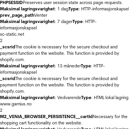
PHPSESSID
Preserves user session state across page requests.
Maksimal lagringsvarighet
: 1 dag
Type
: HTTP-informasjonskapse
prev_page_path
Venter
Maksimal lagringsvarighet
: 7 dager
Type
: HTTP-
informasjonskapsel
sc-static.net
2
_scsrid
The cookie is necessary for the secure checkout and
payment function on the website. This function is provided by
shopify.com.
Maksimal lagringsvarighet
: 13 måneder
Type
: HTTP-
informasjonskapsel
_scsrid
The cookie is necessary for the secure checkout and
payment function on the website. This function is provided by
shopify.com.
Maksimal lagringsvarighet
: Vedvarende
Type
: HTML lokal lagring
www.garnius.no
2
M2_VENIA_BROWSER_PERSISTENCE__cartId
Necessary for the
shopping cart functionality on the website.