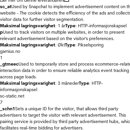
Lær mer om denne leverandøren
sc_at
Used by Snapchat to implement advertisement content on t
website - The cookie detects the efficiency of the ads and collect
visitor data for further visitor segmentation.
Maksimal lagringsvarighet
: 1 år
Type
: HTTP-informasjonskapsel
p
Used to track visitors on multiple websites, in order to present
relevant advertisement based on the visitor's preferences.
Maksimal lagringsvarighet
: Økt
Type
: Pikselsporing
garnius.no
1
_gtmeec
Used to temporarily store and process ecommerce-relat
interaction data in order to ensure reliable analytics event tracking
across page loads.
Maksimal lagringsvarighet
: 3 måneder
Type
: HTTP-
informasjonskapsel
sc-static.net
7
_schn1
Sets a unique ID for the visitor, that allows third party
advertisers to target the visitor with relevant advertisement. This
pairing service is provided by third party advertisement hubs, whi
facilitates real-time bidding for advertisers.