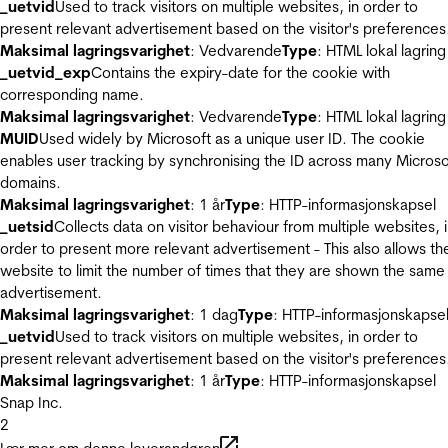
_uetvid
Used to track visitors on multiple websites, in order to
present relevant advertisement based on the visitor's preferences
Maksimal lagringsvarighet
: Vedvarende
Type
: HTML lokal lagring
_uetvid_exp
Contains the expiry-date for the cookie with
corresponding name.
Maksimal lagringsvarighet
: Vedvarende
Type
: HTML lokal lagring
MUID
Used widely by Microsoft as a unique user ID. The cookie
enables user tracking by synchronising the ID across many Microso
domains.
Maksimal lagringsvarighet
: 1 år
Type
: HTTP-informasjonskapsel
_uetsid
Collects data on visitor behaviour from multiple websites, 
order to present more relevant advertisement - This also allows th
website to limit the number of times that they are shown the same
advertisement.
Maksimal lagringsvarighet
: 1 dag
Type
: HTTP-informasjonskapse
_uetvid
Used to track visitors on multiple websites, in order to
present relevant advertisement based on the visitor's preferences
Maksimal lagringsvarighet
: 1 år
Type
: HTTP-informasjonskapsel
Snap Inc.
2