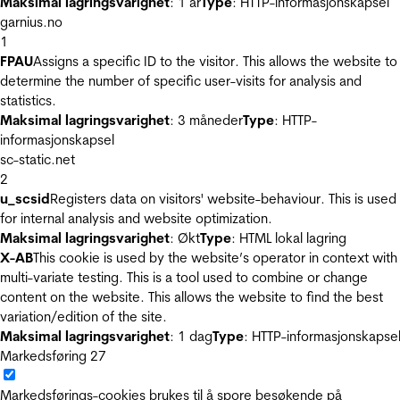
Maksimal lagringsvarighet
: 1 år
Type
: HTTP-informasjonskapsel
garnius.no
1
FPAU
Assigns a specific ID to the visitor. This allows the website to
determine the number of specific user-visits for analysis and
statistics.
Maksimal lagringsvarighet
: 3 måneder
Type
: HTTP-
informasjonskapsel
sc-static.net
2
u_scsid
Registers data on visitors' website-behaviour. This is used
for internal analysis and website optimization.
Maksimal lagringsvarighet
: Økt
Type
: HTML lokal lagring
X-AB
This cookie is used by the website’s operator in context with
multi-variate testing. This is a tool used to combine or change
content on the website. This allows the website to find the best
variation/edition of the site.
Maksimal lagringsvarighet
: 1 dag
Type
: HTTP-informasjonskapse
Markedsføring
27
Markedsførings-cookies brukes til å spore besøkende på