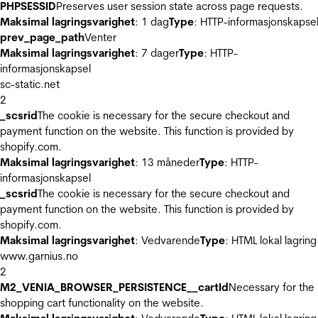
PHPSESSID
Preserves user session state across page requests.
Maksimal lagringsvarighet
: 1 dag
Type
: HTTP-informasjonskapse
prev_page_path
Venter
Maksimal lagringsvarighet
: 7 dager
Type
: HTTP-
informasjonskapsel
sc-static.net
2
_scsrid
The cookie is necessary for the secure checkout and
payment function on the website. This function is provided by
shopify.com.
Maksimal lagringsvarighet
: 13 måneder
Type
: HTTP-
informasjonskapsel
_scsrid
The cookie is necessary for the secure checkout and
payment function on the website. This function is provided by
shopify.com.
Maksimal lagringsvarighet
: Vedvarende
Type
: HTML lokal lagring
www.garnius.no
2
M2_VENIA_BROWSER_PERSISTENCE__cartId
Necessary for the
shopping cart functionality on the website.