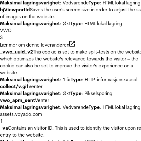
Maksimal lagringsvarighet
: Vedvarende
Type
: HTML lokal lagring
hjViewportId
Saves the user's screen size in order to adjust the si
of images on the website.
Maksimal lagringsvarighet
: Økt
Type
: HTML lokal lagring
VWO
3
Lær mer om denne leverandøren
_vwo_uuid_v2
This cookie is set to make split-tests on the websit
which optimizes the website's relevance towards the visitor – the
cookie can also be set to improve the visitor's experience on a
website.
Maksimal lagringsvarighet
: 1 år
Type
: HTTP-informasjonskapsel
collect/v.gif
Venter
Maksimal lagringsvarighet
: Økt
Type
: Pikselsporing
vwo_apm_sent
Venter
Maksimal lagringsvarighet
: Vedvarende
Type
: HTML lokal lagring
assets.voyado.com
1
_va
Contains an visitor ID. This is used to identify the visitor upon r
entry to the website.