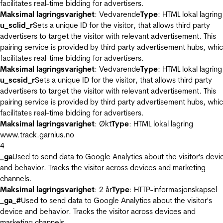
facilitates real-time bidding for advertisers.
Maksimal lagringsvarighet
: Vedvarende
Type
: HTML lokal lagring
u_sclid_r
Sets a unique ID for the visitor, that allows third party
advertisers to target the visitor with relevant advertisement. This
pairing service is provided by third party advertisement hubs, whi
facilitates real-time bidding for advertisers.
Maksimal lagringsvarighet
: Vedvarende
Type
: HTML lokal lagring
u_scsid_r
Sets a unique ID for the visitor, that allows third party
advertisers to target the visitor with relevant advertisement. This
pairing service is provided by third party advertisement hubs, whi
facilitates real-time bidding for advertisers.
Maksimal lagringsvarighet
: Økt
Type
: HTML lokal lagring
www.track.garnius.no
4
_ga
Used to send data to Google Analytics about the visitor's devi
and behavior. Tracks the visitor across devices and marketing
channels.
Maksimal lagringsvarighet
: 2 år
Type
: HTTP-informasjonskapsel
_ga_#
Used to send data to Google Analytics about the visitor's
device and behavior. Tracks the visitor across devices and
marketing channels.