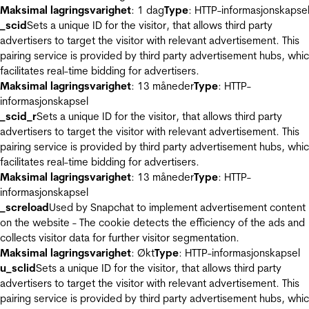
Maksimal lagringsvarighet
: 1 dag
Type
: HTTP-informasjonskapse
_scid
Sets a unique ID for the visitor, that allows third party
advertisers to target the visitor with relevant advertisement. This
pairing service is provided by third party advertisement hubs, whi
facilitates real-time bidding for advertisers.
Maksimal lagringsvarighet
: 13 måneder
Type
: HTTP-
informasjonskapsel
_scid_r
Sets a unique ID for the visitor, that allows third party
advertisers to target the visitor with relevant advertisement. This
pairing service is provided by third party advertisement hubs, whi
facilitates real-time bidding for advertisers.
Maksimal lagringsvarighet
: 13 måneder
Type
: HTTP-
informasjonskapsel
_screload
Used by Snapchat to implement advertisement content
on the website - The cookie detects the efficiency of the ads and
collects visitor data for further visitor segmentation.
Maksimal lagringsvarighet
: Økt
Type
: HTTP-informasjonskapsel
u_sclid
Sets a unique ID for the visitor, that allows third party
advertisers to target the visitor with relevant advertisement. This
pairing service is provided by third party advertisement hubs, whi