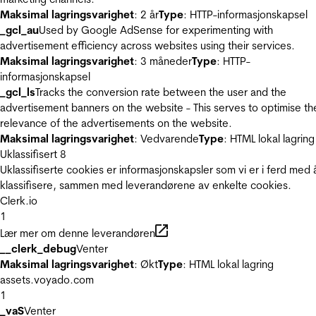
Maksimal lagringsvarighet
: 2 år
Type
: HTTP-informasjonskapsel
_gcl_au
Used by Google AdSense for experimenting with
advertisement efficiency across websites using their services.
Maksimal lagringsvarighet
: 3 måneder
Type
: HTTP-
informasjonskapsel
_gcl_ls
Tracks the conversion rate between the user and the
advertisement banners on the website - This serves to optimise th
relevance of the advertisements on the website.
Maksimal lagringsvarighet
: Vedvarende
Type
: HTML lokal lagring
Uklassifisert
8
Uklassifiserte cookies er informasjonskapsler som vi er i ferd med 
klassifisere, sammen med leverandørene av enkelte cookies.
Clerk.io
1
Lær mer om denne leverandøren
__clerk_debug
Venter
Maksimal lagringsvarighet
: Økt
Type
: HTML lokal lagring
assets.voyado.com
1
_vaS
Venter