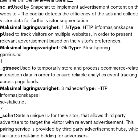
Lær mer om denne leverandøren
sc_at
Used by Snapchat to implement advertisement content on t
website - The cookie detects the efficiency of the ads and collect
visitor data for further visitor segmentation.
Maksimal lagringsvarighet
: 1 år
Type
: HTTP-informasjonskapsel
p
Used to track visitors on multiple websites, in order to present
relevant advertisement based on the visitor's preferences.
Maksimal lagringsvarighet
: Økt
Type
: Pikselsporing
garnius.no
1
_gtmeec
Used to temporarily store and process ecommerce-relat
interaction data in order to ensure reliable analytics event tracking
across page loads.
Maksimal lagringsvarighet
: 3 måneder
Type
: HTTP-
informasjonskapsel
sc-static.net
7
_schn1
Sets a unique ID for the visitor, that allows third party
advertisers to target the visitor with relevant advertisement. This
pairing service is provided by third party advertisement hubs, whi
facilitates real-time bidding for advertisers.