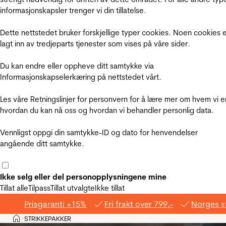
informasjonskapsler trenger vi din tillatelse.
Dette nettstedet bruker forskjellige typer cookies. Noen cookies 
lagt inn av tredjeparts tjenester som vises på våre sider.
Du kan endre eller oppheve ditt samtykke via
Informasjonskapselerkæring på nettstedet vårt.
Les våre Retningslinjer for personvern for å lære mer om hvem vi e
hvordan du kan nå oss og hvordan vi behandler personlig data.
Vennligst oppgi din samtykke-ID og dato for henvendelser
angående ditt samtykke.
Ikke selg eller del personopplysningene mine
Tillat alle
Tilpass
Tillat utvalgte
Ikke tillat
Prisgaranti +15%
Fri frakt over 799,-
Norges s
Hjem
STRIKKEPAKKER
>