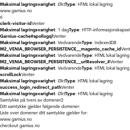
Maksimal lagringsvarighet
: Økt
Type
: HTML lokal lagring
www.garnius.no
6
clerk-visitor-id
Venter
Maksimal lagringsvarighet
: 1 dag
Type
: HTTP-informasjonskapse
Garnius-cache#apollogql
Venter
Maksimal lagringsvarighet
: Vedvarende
Type
: IndexedDB
M2_VENIA_BROWSER_PERSISTENCE__magento_cache_id
Vent
Maksimal lagringsvarighet
: Vedvarende
Type
: HTML lokal lagring
M2_VENIA_BROWSER_PERSISTENCE__urlResolver_#
Venter
Maksimal lagringsvarighet
: Vedvarende
Type
: HTML lokal lagring
scrollLock
Venter
Maksimal lagringsvarighet
: Økt
Type
: HTML lokal lagring
success_login_redirect_path
Venter
Maksimal lagringsvarighet
: Økt
Type
: HTML lokal lagring
Samtykke på tvers av domener
2
Ditt samtykke gjelder følgende domener:
Liste over domener ditt samtykke gjelder for:
www.garnius.no
checkout.garnius.no