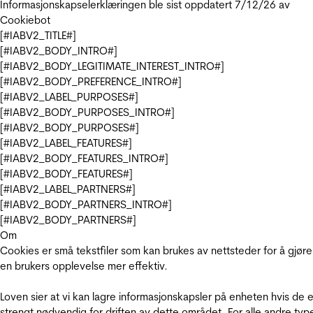
Informasjonskapselerklæringen ble sist oppdatert 7/12/26 av
Cookiebot
[#IABV2_TITLE#]
[#IABV2_BODY_INTRO#]
[#IABV2_BODY_LEGITIMATE_INTEREST_INTRO#]
[#IABV2_BODY_PREFERENCE_INTRO#]
[#IABV2_LABEL_PURPOSES#]
[#IABV2_BODY_PURPOSES_INTRO#]
[#IABV2_BODY_PURPOSES#]
[#IABV2_LABEL_FEATURES#]
[#IABV2_BODY_FEATURES_INTRO#]
[#IABV2_BODY_FEATURES#]
[#IABV2_LABEL_PARTNERS#]
[#IABV2_BODY_PARTNERS_INTRO#]
[#IABV2_BODY_PARTNERS#]
Om
Cookies er små tekstfiler som kan brukes av nettsteder for å gjøre
en brukers opplevelse mer effektiv.
Loven sier at vi kan lagre informasjonskapsler på enheten hvis de e
strengt nødvendig for driften av dette området. For alle andre typ