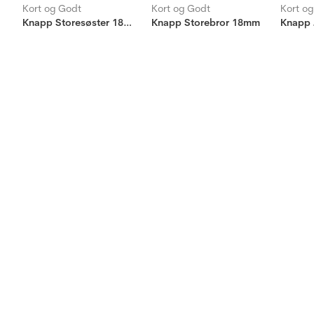
Kort og Godt
Kort og Godt
Kort o
Knapp Storesøster 18mm
Knapp Storebror 18mm
Knapp 