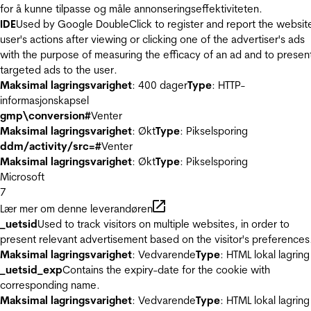
for å kunne tilpasse og måle annonseringseffektiviteten.
IDE
Used by Google DoubleClick to register and report the websit
user's actions after viewing or clicking one of the advertiser's ads
with the purpose of measuring the efficacy of an ad and to presen
targeted ads to the user.
Maksimal lagringsvarighet
: 400 dager
Type
: HTTP-
informasjonskapsel
gmp\conversion#
Venter
Maksimal lagringsvarighet
: Økt
Type
: Pikselsporing
ddm/activity/src=#
Venter
Maksimal lagringsvarighet
: Økt
Type
: Pikselsporing
Microsoft
7
Lær mer om denne leverandøren
_uetsid
Used to track visitors on multiple websites, in order to
present relevant advertisement based on the visitor's preferences
Maksimal lagringsvarighet
: Vedvarende
Type
: HTML lokal lagring
_uetsid_exp
Contains the expiry-date for the cookie with
corresponding name.
Maksimal lagringsvarighet
: Vedvarende
Type
: HTML lokal lagring