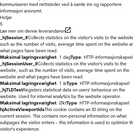
kommuniserer med nettsteder ved å samle inn og rapportere
informasjon anonymt.
Hotjar
5
Lær mer om denne leverandøren
_hjSession_#
Collects statistics on the visitor's visits to the websit
such as the number of visits, average time spent on the website a
what pages have been read.
Maksimal lagringsvarighet
: 1 dag
Type
: HTTP-informasjonskapse
_hjSessionUser_#
Collects statistics on the visitor's visits to the
website, such as the number of visits, average time spent on the
website and what pages have been read.
Maksimal lagringsvarighet
: 1 år
Type
: HTTP-informasjonskapsel
_hjTLDTest
Registers statistical data on users' behaviour on the
website. Used for internal analytics by the website operator.
Maksimal lagringsvarighet
: Økt
Type
: HTTP-informasjonskapsel
hjActiveViewportIds
This cookie contains an ID string on the
current session. This contains non-personal information on what
subpages the visitor enters – this information is used to optimize t
visitor's experience.