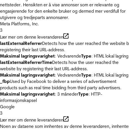
nettsteder. Hensikten er å vise annonser som er relevante og
engasjerende for den enkelte bruker og dermed mer verdifull for
utgivere og tredjeparts annonsører.
Meta Platforms, Inc.
3
Lær mer om denne leverandøren
lastExternalReferrer
Detects how the user reached the website 
registering their last URL-address.
Maksimal lagringsvarighet
: Vedvarende
Type
: HTML lokal lagring
lastExternalReferrerTime
Detects how the user reached the
website by registering their last URL-address.
Maksimal lagringsvarighet
: Vedvarende
Type
: HTML lokal lagring
_fbp
Used by Facebook to deliver a series of advertisement
products such as real time bidding from third party advertisers.
Maksimal lagringsvarighet
: 3 måneder
Type
: HTTP-
informasjonskapsel
Google
3
Lær mer om denne leverandøren
Noen av dataene som innhentes av denne leverandøren, innhente