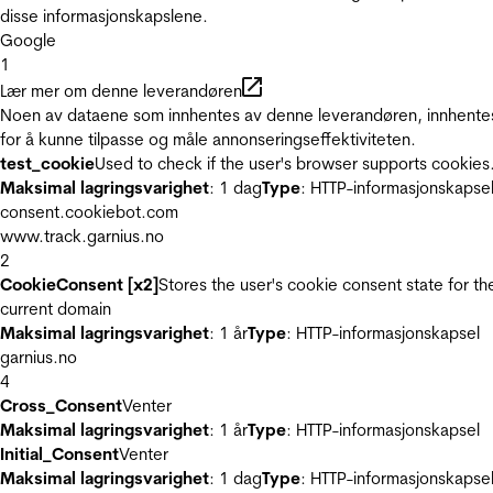
disse informasjonskapslene.
Google
1
Lær mer om denne leverandøren
Noen av dataene som innhentes av denne leverandøren, innhente
for å kunne tilpasse og måle annonseringseffektiviteten.
test_cookie
Used to check if the user's browser supports cookies
Maksimal lagringsvarighet
: 1 dag
Type
: HTTP-informasjonskapse
consent.cookiebot.com
www.track.garnius.no
2
CookieConsent [x2]
Stores the user's cookie consent state for th
current domain
Maksimal lagringsvarighet
: 1 år
Type
: HTTP-informasjonskapsel
garnius.no
4
Cross_Consent
Venter
Maksimal lagringsvarighet
: 1 år
Type
: HTTP-informasjonskapsel
Initial_Consent
Venter
Maksimal lagringsvarighet
: 1 dag
Type
: HTTP-informasjonskapse