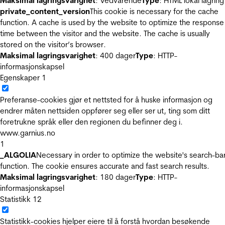
Maksimal lagringsvarighet
: Vedvarende
Type
: HTML lokal lagring
private_content_version
This cookie is necessary for the cache
function. A cache is used by the website to optimize the response
time between the visitor and the website. The cache is usually
stored on the visitor’s browser.
Maksimal lagringsvarighet
: 400 dager
Type
: HTTP-
informasjonskapsel
Egenskaper
1
Preferanse-cookies gjør et nettsted for å huske informasjon og
endrer måten nettsiden oppfører seg eller ser ut, ting som ditt
foretrukne språk eller den regionen du befinner deg i.
www.garnius.no
1
_ALGOLIA
Necessary in order to optimize the website's search-ba
function. The cookie ensures accurate and fast search results.
Maksimal lagringsvarighet
: 180 dager
Type
: HTTP-
informasjonskapsel
Statistikk
12
Statistikk-cookies hjelper eiere til å forstå hvordan besøkende