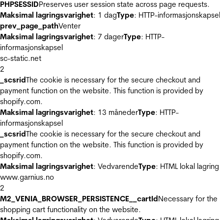
PHPSESSID
Preserves user session state across page requests.
Maksimal lagringsvarighet
: 1 dag
Type
: HTTP-informasjonskapse
prev_page_path
Venter
Maksimal lagringsvarighet
: 7 dager
Type
: HTTP-
informasjonskapsel
sc-static.net
2
_scsrid
The cookie is necessary for the secure checkout and
payment function on the website. This function is provided by
shopify.com.
Maksimal lagringsvarighet
: 13 måneder
Type
: HTTP-
informasjonskapsel
_scsrid
The cookie is necessary for the secure checkout and
payment function on the website. This function is provided by
shopify.com.
Maksimal lagringsvarighet
: Vedvarende
Type
: HTML lokal lagring
www.garnius.no
2
M2_VENIA_BROWSER_PERSISTENCE__cartId
Necessary for the
shopping cart functionality on the website.