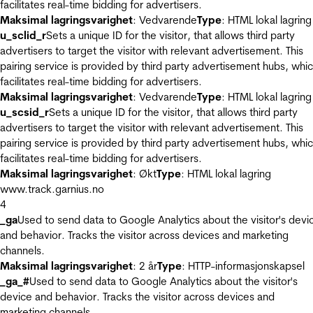
facilitates real-time bidding for advertisers.
Maksimal lagringsvarighet
: Vedvarende
Type
: HTML lokal lagring
u_sclid_r
Sets a unique ID for the visitor, that allows third party
advertisers to target the visitor with relevant advertisement. This
pairing service is provided by third party advertisement hubs, whi
facilitates real-time bidding for advertisers.
Maksimal lagringsvarighet
: Vedvarende
Type
: HTML lokal lagring
u_scsid_r
Sets a unique ID for the visitor, that allows third party
advertisers to target the visitor with relevant advertisement. This
pairing service is provided by third party advertisement hubs, whi
facilitates real-time bidding for advertisers.
Maksimal lagringsvarighet
: Økt
Type
: HTML lokal lagring
www.track.garnius.no
4
_ga
Used to send data to Google Analytics about the visitor's devi
and behavior. Tracks the visitor across devices and marketing
channels.
Maksimal lagringsvarighet
: 2 år
Type
: HTTP-informasjonskapsel
_ga_#
Used to send data to Google Analytics about the visitor's
device and behavior. Tracks the visitor across devices and
marketing channels.