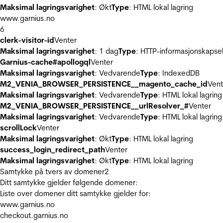
Maksimal lagringsvarighet
: Økt
Type
: HTML lokal lagring
www.garnius.no
6
clerk-visitor-id
Venter
Maksimal lagringsvarighet
: 1 dag
Type
: HTTP-informasjonskapse
Garnius-cache#apollogql
Venter
Maksimal lagringsvarighet
: Vedvarende
Type
: IndexedDB
M2_VENIA_BROWSER_PERSISTENCE__magento_cache_id
Vent
Maksimal lagringsvarighet
: Vedvarende
Type
: HTML lokal lagring
M2_VENIA_BROWSER_PERSISTENCE__urlResolver_#
Venter
Maksimal lagringsvarighet
: Vedvarende
Type
: HTML lokal lagring
scrollLock
Venter
Maksimal lagringsvarighet
: Økt
Type
: HTML lokal lagring
success_login_redirect_path
Venter
Maksimal lagringsvarighet
: Økt
Type
: HTML lokal lagring
Samtykke på tvers av domener
2
Ditt samtykke gjelder følgende domener:
Liste over domener ditt samtykke gjelder for:
www.garnius.no
checkout.garnius.no