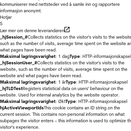
kommuniserer med nettsteder ved å samle inn og rapportere
informasjon anonymt.
Hotjar
5
Lær mer om denne leverandøren
_hjSession_#
Collects statistics on the visitor's visits to the websit
such as the number of visits, average time spent on the website a
what pages have been read.
Maksimal lagringsvarighet
: 1 dag
Type
: HTTP-informasjonskapse
_hjSessionUser_#
Collects statistics on the visitor's visits to the
website, such as the number of visits, average time spent on the
website and what pages have been read.
Maksimal lagringsvarighet
: 1 år
Type
: HTTP-informasjonskapsel
_hjTLDTest
Registers statistical data on users' behaviour on the
website. Used for internal analytics by the website operator.
Maksimal lagringsvarighet
: Økt
Type
: HTTP-informasjonskapsel
hjActiveViewportIds
This cookie contains an ID string on the
current session. This contains non-personal information on what
subpages the visitor enters – this information is used to optimize t
visitor's experience.