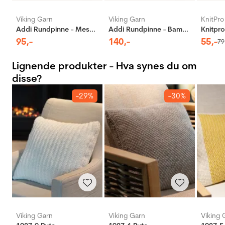
Viking Garn
Viking Garn
KnitPro
Addi Rundpinne - Messing
Addi Rundpinne - Bambus
95
,-
140
,-
55
,-
79
Lignende produkter - Hva synes du om
disse?
-29%
-30%
Viking Garn
Viking Garn
Viking 