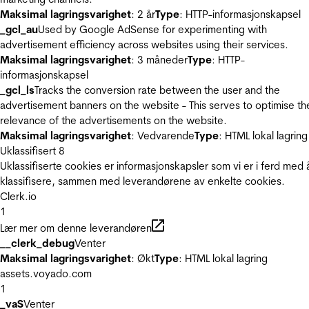
Maksimal lagringsvarighet
: 2 år
Type
: HTTP-informasjonskapsel
_gcl_au
Used by Google AdSense for experimenting with
advertisement efficiency across websites using their services.
Maksimal lagringsvarighet
: 3 måneder
Type
: HTTP-
informasjonskapsel
_gcl_ls
Tracks the conversion rate between the user and the
advertisement banners on the website - This serves to optimise th
relevance of the advertisements on the website.
Maksimal lagringsvarighet
: Vedvarende
Type
: HTML lokal lagring
Uklassifisert
8
Uklassifiserte cookies er informasjonskapsler som vi er i ferd med 
klassifisere, sammen med leverandørene av enkelte cookies.
Clerk.io
1
Lær mer om denne leverandøren
__clerk_debug
Venter
Maksimal lagringsvarighet
: Økt
Type
: HTML lokal lagring
assets.voyado.com
1
_vaS
Venter