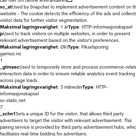
Lær mer om denne leverandøren
sc_at
Used by Snapchat to implement advertisement content on t
website - The cookie detects the efficiency of the ads and collect
visitor data for further visitor segmentation.
Maksimal lagringsvarighet
: 1 år
Type
: HTTP-informasjonskapsel
p
Used to track visitors on multiple websites, in order to present
relevant advertisement based on the visitor's preferences.
Maksimal lagringsvarighet
: Økt
Type
: Pikselsporing
garnius.no
1
_gtmeec
Used to temporarily store and process ecommerce-relat
interaction data in order to ensure reliable analytics event tracking
across page loads.
Maksimal lagringsvarighet
: 3 måneder
Type
: HTTP-
informasjonskapsel
sc-static.net
7
_schn1
Sets a unique ID for the visitor, that allows third party
advertisers to target the visitor with relevant advertisement. This
pairing service is provided by third party advertisement hubs, whi
facilitates real-time bidding for advertisers.