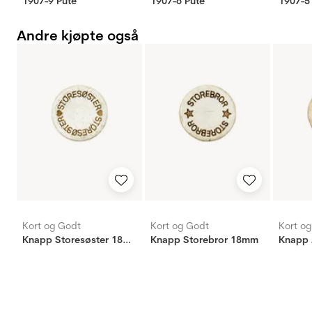
1907-9 Pute
1907-6 Pute
1907-5
Andre kjøpte også
Kort og Godt
Kort og Godt
Kort o
Knapp Storesøster 18mm
Knapp Storebror 18mm
Knapp 