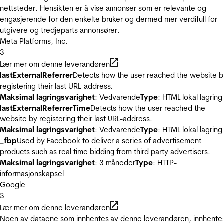
nettsteder. Hensikten er å vise annonser som er relevante og
engasjerende for den enkelte bruker og dermed mer verdifull for
utgivere og tredjeparts annonsører.
Meta Platforms, Inc.
3
Lær mer om denne leverandøren
lastExternalReferrer
Detects how the user reached the website 
registering their last URL-address.
Maksimal lagringsvarighet
: Vedvarende
Type
: HTML lokal lagring
lastExternalReferrerTime
Detects how the user reached the
website by registering their last URL-address.
Maksimal lagringsvarighet
: Vedvarende
Type
: HTML lokal lagring
_fbp
Used by Facebook to deliver a series of advertisement
products such as real time bidding from third party advertisers.
Maksimal lagringsvarighet
: 3 måneder
Type
: HTTP-
informasjonskapsel
Google
3
Lær mer om denne leverandøren
Noen av dataene som innhentes av denne leverandøren, innhente