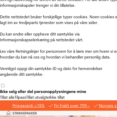
informasjonskapsler trenger vi din tillatelse.
Dette nettstedet bruker forskjellige typer cookies. Noen cookies 
lagt inn av tredjeparts tjenester som vises på våre sider.
Du kan endre eller oppheve ditt samtykke via
Informasjonskapselerkæring på nettstedet vårt.
Les våre Retningslinjer for personvern for å lære mer om hvem vi e
hvordan du kan nå oss og hvordan vi behandler personlig data.
Vennligst oppgi din samtykke-ID og dato for henvendelser
angående ditt samtykke.
Ikke selg eller del personopplysningene mine
Tillat alle
Tilpass
Tillat utvalgte
Ikke tillat
Prisgaranti +15%
Fri frakt over 799,-
Norges s
Hjem
STRIKKEPAKKER
>