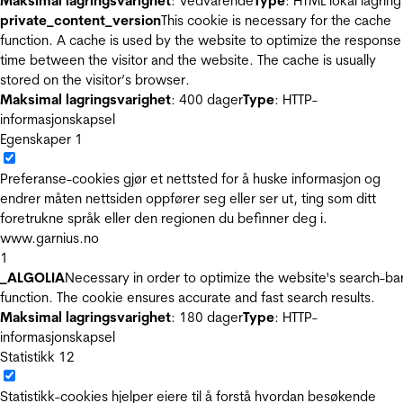
Maksimal lagringsvarighet
: Vedvarende
Type
: HTML lokal lagring
private_content_version
This cookie is necessary for the cache
function. A cache is used by the website to optimize the response
time between the visitor and the website. The cache is usually
stored on the visitor’s browser.
Maksimal lagringsvarighet
: 400 dager
Type
: HTTP-
informasjonskapsel
Egenskaper
1
Preferanse-cookies gjør et nettsted for å huske informasjon og
endrer måten nettsiden oppfører seg eller ser ut, ting som ditt
foretrukne språk eller den regionen du befinner deg i.
www.garnius.no
1
_ALGOLIA
Necessary in order to optimize the website's search-ba
function. The cookie ensures accurate and fast search results.
Maksimal lagringsvarighet
: 180 dager
Type
: HTTP-
informasjonskapsel
Statistikk
12
Statistikk-cookies hjelper eiere til å forstå hvordan besøkende