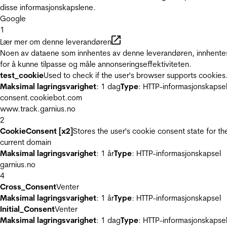
disse informasjonskapslene.
Google
1
Lær mer om denne leverandøren
Noen av dataene som innhentes av denne leverandøren, innhente
for å kunne tilpasse og måle annonseringseffektiviteten.
test_cookie
Used to check if the user's browser supports cookies
Maksimal lagringsvarighet
: 1 dag
Type
: HTTP-informasjonskapse
consent.cookiebot.com
www.track.garnius.no
2
CookieConsent [x2]
Stores the user's cookie consent state for th
current domain
Maksimal lagringsvarighet
: 1 år
Type
: HTTP-informasjonskapsel
garnius.no
4
Cross_Consent
Venter
Maksimal lagringsvarighet
: 1 år
Type
: HTTP-informasjonskapsel
Initial_Consent
Venter
Maksimal lagringsvarighet
: 1 dag
Type
: HTTP-informasjonskapse