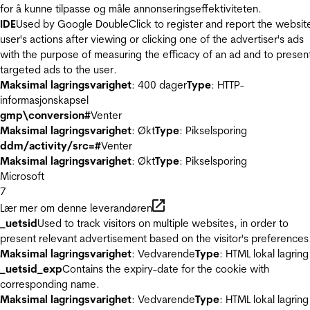
for å kunne tilpasse og måle annonseringseffektiviteten.
IDE
Used by Google DoubleClick to register and report the websit
user's actions after viewing or clicking one of the advertiser's ads
with the purpose of measuring the efficacy of an ad and to presen
targeted ads to the user.
Maksimal lagringsvarighet
: 400 dager
Type
: HTTP-
informasjonskapsel
gmp\conversion#
Venter
Maksimal lagringsvarighet
: Økt
Type
: Pikselsporing
ddm/activity/src=#
Venter
Maksimal lagringsvarighet
: Økt
Type
: Pikselsporing
Microsoft
7
Lær mer om denne leverandøren
_uetsid
Used to track visitors on multiple websites, in order to
present relevant advertisement based on the visitor's preferences
Maksimal lagringsvarighet
: Vedvarende
Type
: HTML lokal lagring
_uetsid_exp
Contains the expiry-date for the cookie with
corresponding name.
Maksimal lagringsvarighet
: Vedvarende
Type
: HTML lokal lagring