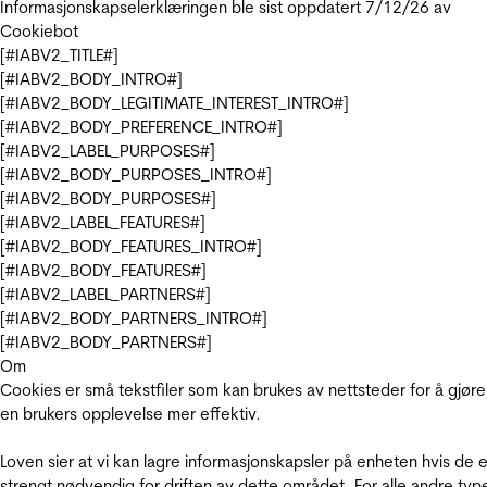
Informasjonskapselerklæringen ble sist oppdatert 7/12/26 av
Cookiebot
[#IABV2_TITLE#]
[#IABV2_BODY_INTRO#]
[#IABV2_BODY_LEGITIMATE_INTEREST_INTRO#]
[#IABV2_BODY_PREFERENCE_INTRO#]
[#IABV2_LABEL_PURPOSES#]
[#IABV2_BODY_PURPOSES_INTRO#]
[#IABV2_BODY_PURPOSES#]
[#IABV2_LABEL_FEATURES#]
[#IABV2_BODY_FEATURES_INTRO#]
[#IABV2_BODY_FEATURES#]
[#IABV2_LABEL_PARTNERS#]
[#IABV2_BODY_PARTNERS_INTRO#]
[#IABV2_BODY_PARTNERS#]
Om
Cookies er små tekstfiler som kan brukes av nettsteder for å gjøre
en brukers opplevelse mer effektiv.
Loven sier at vi kan lagre informasjonskapsler på enheten hvis de e
strengt nødvendig for driften av dette området. For alle andre typ