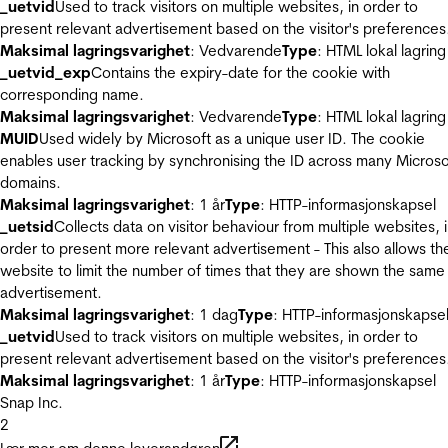
_uetvid
Used to track visitors on multiple websites, in order to
present relevant advertisement based on the visitor's preferences
Maksimal lagringsvarighet
: Vedvarende
Type
: HTML lokal lagring
_uetvid_exp
Contains the expiry-date for the cookie with
corresponding name.
Maksimal lagringsvarighet
: Vedvarende
Type
: HTML lokal lagring
MUID
Used widely by Microsoft as a unique user ID. The cookie
enables user tracking by synchronising the ID across many Microso
domains.
Maksimal lagringsvarighet
: 1 år
Type
: HTTP-informasjonskapsel
_uetsid
Collects data on visitor behaviour from multiple websites, 
order to present more relevant advertisement - This also allows th
website to limit the number of times that they are shown the same
advertisement.
Maksimal lagringsvarighet
: 1 dag
Type
: HTTP-informasjonskapse
_uetvid
Used to track visitors on multiple websites, in order to
present relevant advertisement based on the visitor's preferences
Maksimal lagringsvarighet
: 1 år
Type
: HTTP-informasjonskapsel
Snap Inc.
2