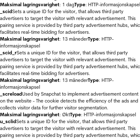
Maksimal lagringsvarighet
: 1 dag
Type
: HTTP-informasjonskapse
_scid
Sets a unique ID for the visitor, that allows third party
advertisers to target the visitor with relevant advertisement. This
pairing service is provided by third party advertisement hubs, whi
facilitates real-time bidding for advertisers.
Maksimal lagringsvarighet
: 13 måneder
Type
: HTTP-
informasjonskapsel
_scid_r
Sets a unique ID for the visitor, that allows third party
advertisers to target the visitor with relevant advertisement. This
pairing service is provided by third party advertisement hubs, whi
facilitates real-time bidding for advertisers.
Maksimal lagringsvarighet
: 13 måneder
Type
: HTTP-
informasjonskapsel
_screload
Used by Snapchat to implement advertisement content
on the website - The cookie detects the efficiency of the ads and
collects visitor data for further visitor segmentation.
Maksimal lagringsvarighet
: Økt
Type
: HTTP-informasjonskapsel
u_sclid
Sets a unique ID for the visitor, that allows third party
advertisers to target the visitor with relevant advertisement. This
pairing service is provided by third party advertisement hubs, whi