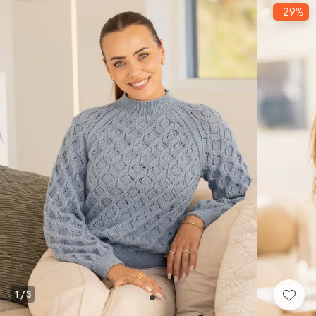
-29%
1
/
3