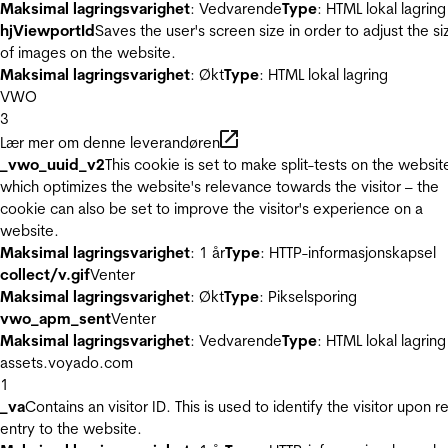
Maksimal lagringsvarighet
: Vedvarende
Type
: HTML lokal lagring
hjViewportId
Saves the user's screen size in order to adjust the si
of images on the website.
Maksimal lagringsvarighet
: Økt
Type
: HTML lokal lagring
VWO
3
Lær mer om denne leverandøren
_vwo_uuid_v2
This cookie is set to make split-tests on the websit
which optimizes the website's relevance towards the visitor – the
cookie can also be set to improve the visitor's experience on a
website.
Maksimal lagringsvarighet
: 1 år
Type
: HTTP-informasjonskapsel
collect/v.gif
Venter
Maksimal lagringsvarighet
: Økt
Type
: Pikselsporing
vwo_apm_sent
Venter
Maksimal lagringsvarighet
: Vedvarende
Type
: HTML lokal lagring
assets.voyado.com
1
_va
Contains an visitor ID. This is used to identify the visitor upon r
entry to the website.