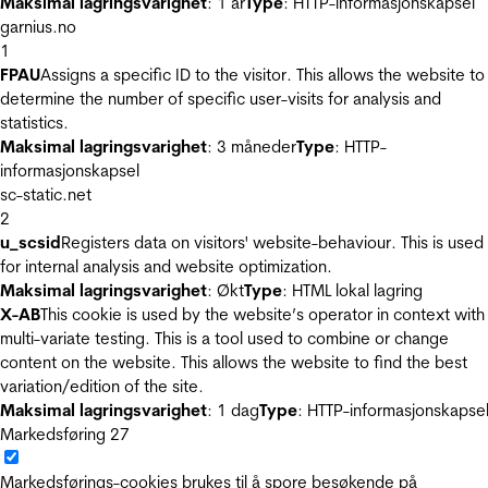
Maksimal lagringsvarighet
: 1 år
Type
: HTTP-informasjonskapsel
garnius.no
1
FPAU
Assigns a specific ID to the visitor. This allows the website to
determine the number of specific user-visits for analysis and
statistics.
Maksimal lagringsvarighet
: 3 måneder
Type
: HTTP-
informasjonskapsel
sc-static.net
2
u_scsid
Registers data on visitors' website-behaviour. This is used
for internal analysis and website optimization.
Maksimal lagringsvarighet
: Økt
Type
: HTML lokal lagring
X-AB
This cookie is used by the website’s operator in context with
multi-variate testing. This is a tool used to combine or change
content on the website. This allows the website to find the best
variation/edition of the site.
Maksimal lagringsvarighet
: 1 dag
Type
: HTTP-informasjonskapse
Markedsføring
27
Markedsførings-cookies brukes til å spore besøkende på